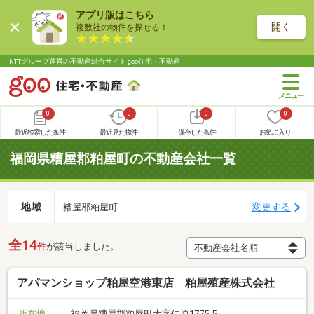
アプリ版はこちら
開く
複数社の物件を探せる！
NTTグループ運営の不動産総合サイト goo住宅・不動産
0
0
0
0
最近検索した条件
最近見た物件
保存した条件
お気に入り
福岡県糟屋郡粕屋町の不動産会社一覧
地域
変更する
糟屋郡粕屋町
全14
件
が該当しました。
アパマンショップ粕屋空港東店 粕屋殖産株式会社
所在地
福岡県糟屋郡粕屋町大字仲原1775-5