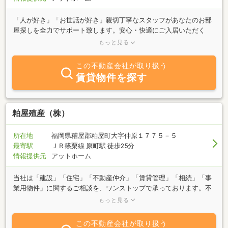
「人が好き」「お世話が好き」親切丁寧なスタッフがあなたのお部
屋探しを全力でサポート致します。安心・快適にご入居いただく
為、物件情報ネットを検索し多種多様なお客様のニーズに合う物件
もっと見る
を幅広くご紹介します。住居・店舗・事務所・売買・管理等、不動
産に関する事なら当社へお気軽にご相談下さい。スタッフ一同笑顔
この不動産会社が取り扱う
でお待ちしております。
賃貸物件を探す
粕屋殖産（株）
所在地
福岡県糟屋郡粕屋町大字仲原１７７５－５
最寄駅
ＪＲ篠栗線 原町駅 徒歩25分
情報提供元
アットホーム
当社は「建設」「住宅」「不動産仲介」「賃貸管理」「相続」「事
業用物件」に関するご相談を、ワンストップで承っております。不
動産に関わる幅広い分野を総合的にサポートできる点が、当社の強
もっと見る
みです。お客様にご理解いただいたうえでご判断いただくことを重
視し、専門的な内容についても可能な限り平易な言葉で丁寧にご説
この不動産会社が取り扱う