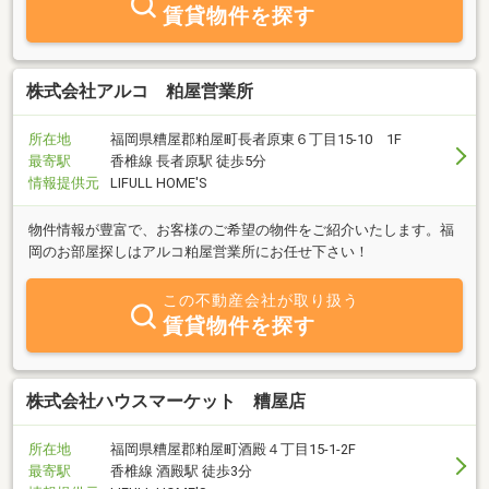
明いたします。常にお客様の立場に立ち、誠実かつ責任ある対応を
賃貸物件を探す
心がけております。不動産に関するお悩みやご不明点がございまし
たら、どうぞ安心してご相談ください。
株式会社アルコ 粕屋営業所
所在地
福岡県糟屋郡粕屋町長者原東６丁目15-10 1F
最寄駅
香椎線 長者原駅 徒歩5分
情報提供元
LIFULL HOME'S
物件情報が豊富で、お客様のご希望の物件をご紹介いたします。福
岡のお部屋探しはアルコ粕屋営業所にお任せ下さい！
この不動産会社が取り扱う
賃貸物件を探す
株式会社ハウスマーケット 糟屋店
所在地
福岡県糟屋郡粕屋町酒殿４丁目15-1-2F
最寄駅
香椎線 酒殿駅 徒歩3分