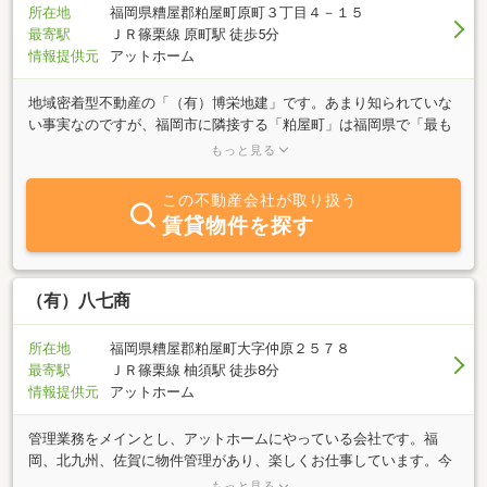
所在地
福岡県糟屋郡粕屋町原町３丁目４－１５
最寄駅
ＪＲ篠栗線 原町駅 徒歩5分
情報提供元
アットホーム
地域密着型不動産の「（有）博栄地建」です。あまり知られていな
い事実なのですが、福岡市に隣接する「粕屋町」は福岡県で「最も
出生率の高い町」であること！ＪＲ６駅と都市高速粕屋インター、
もっと見る
近隣には福岡国際空港、そして九州道福岡インターがあり各方面へ
万全のアクセスを誇ること。そんな粕屋町にはファミリー層をター
この不動産会社が取り扱う
ゲットにした物件が豊富に存在し、必ずあなたのニーズに合った理
賃貸物件を探す
想の逸品が見つかるはず！「どこの町に住もうかな？」とお考えの
あなた！糟屋官衙（かんが）遺跡群 阿恵遺跡が発見された古代の
ロマンを感じる粕屋町をあなたの新生活スタートの候補地に入れて
みてはいかがでしょうか？
（有）八七商
所在地
福岡県糟屋郡粕屋町大字仲原２５７８
最寄駅
ＪＲ篠栗線 柚須駅 徒歩8分
情報提供元
アットホーム
管理業務をメインとし、アットホームにやっている会社です。福
岡、北九州、佐賀に物件管理があり、楽しくお仕事しています。今
年からは、中古アパート、ビル等の売買も積極的に、手掛させて頂
もっと見る