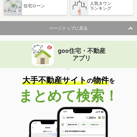
人気タウン
住宅ローン
ランキング
ページトップに戻る
goo住宅・不動産
アプリ
大手不動産サイト
物件
の
を
まとめて検索！