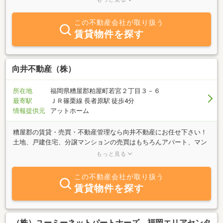
いています。これからの展望として、一戸建なども、非常に興味の
ある分野として、日々勉強させて頂きます。
この不動産会社が取り扱う
賃貸物件を探す
向井不動産（株）
所在地
福岡県糟屋郡粕屋町若宮２丁目３－６
最寄駅
ＪＲ篠栗線 長者原駅 徒歩4分
情報提供元
アットホーム
糟屋郡の賃貸・売買・不動産管理なら向井不動産にお任せ下さい！
土地、戸建住宅、分譲マンションの売買はもちろんアパート、マン
ション、戸建、店舗、貸地、駐車場の不動産管理＆仲介まで、経験
もっと見る
豊富なスタッフがサポートさせて頂きます。地域密着５０年以上の
実績店ならではのご提案があります。何でもお気軽にご相談下さ
この不動産会社が取り扱う
い！ご来店用駐車場も完備しております。皆様のお問い合わせ、ご
賃貸物件を探す
来店を心よりお待ち致しております。
（株）ユーミーネットパートナーズ 福岡エリアセンタ