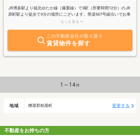
JR博多駅より福北ゆたか線（篠栗線）で3駅（所要時間12分）のJR
原町駅より徒歩で3分の場所にございます。県道607号線沿いでお車
でのお客様のご来店しやすいように駐車場も店舗前にございま
もっと見る
す。"遠方からで土地勘がない"、"お店に行くのに乗り換えが面
倒"そんなお客様にも駅までお迎えサービスも行っておりますので、
この不動産会社が取り扱う
お気軽にご相談下さい！
賃貸物件を探す
1～14
件
地域
変更する
糟屋郡粕屋町
不動産をお持ちの方