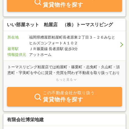
ん、相続・事業継承・人生相談まで！？あなたの夢をカタチにしま
賃貸物件を探す
す。ぜひ(株)共栄興産におまかせ下さい。
いい部屋ネット 粕屋店 （株）トーマスリビング
所在地
福岡県糟屋郡粕屋町長者原東２丁目３－２６みなと
ヒルズコンフォートＡ１０２
最寄駅
ＪＲ篠栗線 長者原駅 徒歩3分
情報提供元
アットホーム
トーマスリビング粕屋店では粕屋町・篠栗町・志免町・久山町・須
恵町・宇美町を中心に賃貸・売買を問わず不動産を取り扱っており
ます。お客様のご要望にあったお部屋をスタッフ一同一生懸命に誠
もっと見る
心誠意 お探しさせていただきます。不動産に関して分からない点
や気になる点など、何でもお気軽にご相談下さい！！
この不動産会社が取り扱う
賃貸物件を探す
有限会社博栄地建