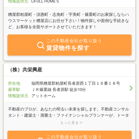
情報提供元
LIFULL HOME'S
糟屋郡粕屋町・須惠町・志免町・宇美町・篠栗町のお家探しならハ
ウスマーケット糟屋店にお任せ下さい！物件探しや面倒な手続きな
ど、お客様を全面サポートさせていただきます！
この不動産会社が取り扱う
賃貸物件を探す
（株）共栄興産
所在地
福岡県糟屋郡粕屋町長者原西１丁目１６番１８号
最寄駅
ＪＲ篠栗線 長者原駅 徒歩10分
情報提供元
アットホーム
不動産のプロが、あなたの明るい未来を探します。不動産コンサル
タント・建築士・測量士・ファイナンシャルプランナーが、トータ
ルな知識と経験で、あなたをサポート！！ 住宅・事業用店舗・倉
もっと見る
庫・工場など 売りたい・買いたい・貸したい・借りたい。リフォー
ム＆新築、建物管理、メンテナンス。不動産の有効活用はもちろ
この不動産会社が取り扱う