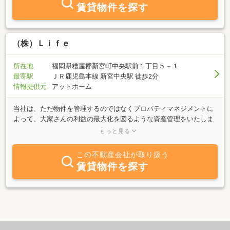
賃貸物件を探す
（株）Ｌｉｆｅ
所在地
福岡県糟屋郡新宮町中央駅前１丁目５－１
最寄駅
ＪＲ鹿児島本線 新宮中央駅 徒歩2分
情報提供元
アットホーム
当社は、ただ物件を管理するのではなくプロパティマネジメントに
よって、大家さんの利益の最大化を図るような資産管理をいたしま
す。プロパティマネジメントとは、不動産経営に関する様々な業務
もっと見る
をオーナー様に代わって行うことですが、一番重要なのが、オーナ
ー様が不動産経営によって得られる利益を最大化するように資産管
この不動産会社が取り扱う
理するということです。オーナー様のご希望を可能な限り汲み取
賃貸物件を探す
り、リスクを分析し、考えられうるプランのなかからオーナー様が
最大限の利益を享受できるような投資プランを提案させていただき
ます。