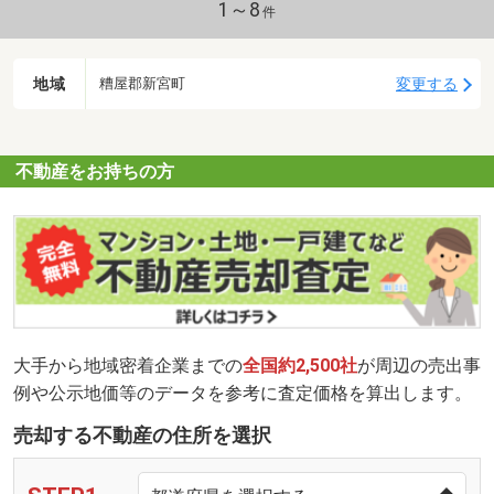
1～8
件
地域
変更する
糟屋郡新宮町
不動産をお持ちの方
大手から地域密着企業までの
全国約2,500社
が周辺の売出事
例や公示地価等のデータを参考に査定価格を算出します。
売却する不動産の住所を選択