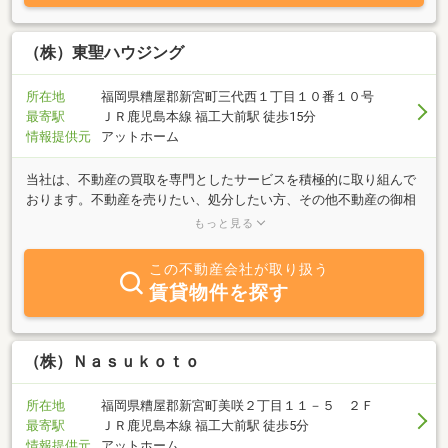
（株）東聖ハウジング
所在地
福岡県糟屋郡新宮町三代西１丁目１０番１０号
最寄駅
ＪＲ鹿児島本線 福工大前駅 徒歩15分
情報提供元
アットホーム
当社は、不動産の買取を専門としたサービスを積極的に取り組んで
おります。不動産を売りたい、処分したい方、その他不動産の御相
談などお気軽にお問い合わせください。また、仲介業務と違い、お
もっと見る
客様の不動産を当社が直接に買取するため「売れない」・「売却に
時間がかからない」等々、買取システムならではのメリットでリス
この不動産会社が取り扱う
ク無しに早期・確実に売却していただく事が出来ます。お住まいの
賃貸物件を探す
売却をお考えの皆様、当社へ御相談ください。
（株）Ｎａｓｕｋｏｔｏ
所在地
福岡県糟屋郡新宮町美咲２丁目１１－５ ２Ｆ
最寄駅
ＪＲ鹿児島本線 福工大前駅 徒歩5分
情報提供元
アットホーム