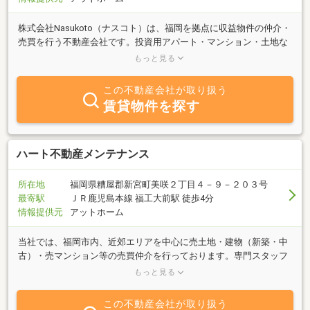
株式会社Nasukoto（ナスコト）は、福岡を拠点に収益物件の仲介・
売買を行う不動産会社です。投資用アパート・マンション・土地な
ど、安定した収益を見込める物件を取り扱っております。お客様一
もっと見る
人ひとりの投資目的や資金計画に合わせたご提案を行い、初めての
不動産投資でも安心してスタートできるよう、購入から管理までト
この不動産会社が取り扱う
ータルサポートいたします。福岡県内を中心に、収益不動産の売
賃貸物件を探す
買・査定・運用相談も随時承っております。どうぞお気軽にご相談
ください。
ハート不動産メンテナンス
所在地
福岡県糟屋郡新宮町美咲２丁目４－９－２０３号
最寄駅
ＪＲ鹿児島本線 福工大前駅 徒歩4分
情報提供元
アットホーム
当社では、福岡市内、近郊エリアを中心に売土地・建物（新築・中
古）・売マンション等の売買仲介を行っております。専門スタッフ
がお客様の立場に立ったご提案をいたしますのでどうぞお気軽にお
もっと見る
問い合せ下さい。
この不動産会社が取り扱う