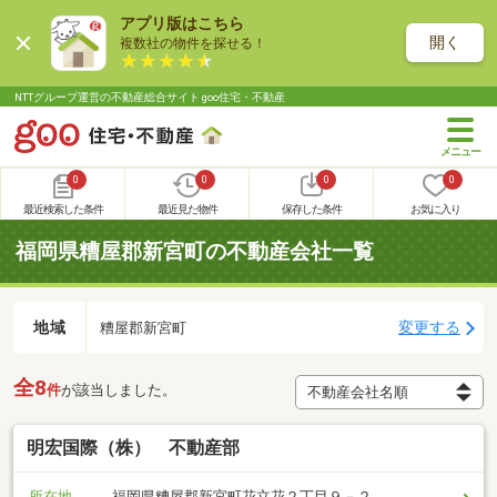
アプリ版はこちら
開く
複数社の物件を探せる！
NTTグループ運営の不動産総合サイト goo住宅・不動産
0
0
0
0
最近検索した条件
最近見た物件
保存した条件
お気に入り
福岡県糟屋郡新宮町の不動産会社一覧
地域
変更する
糟屋郡新宮町
全8
件
が該当しました。
明宏国際（株） 不動産部
所在地
福岡県糟屋郡新宮町花立花２丁目９－２