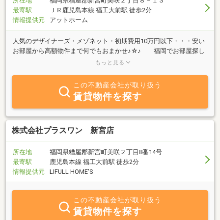
所在地
福岡県糟屋郡新宮町美咲２丁目８－１３
最寄駅
ＪＲ鹿児島本線 福工大前駅 徒歩2分
情報提供元
アットホーム
人気のデザイナーズ・メゾネット・初期費用10万円以下・・・安い
お部屋から高額物件まで何でもおまかせ♪☆♪ 福岡でお部屋探し
はドリームステージへ♪どんな条件でもきっと見つかります！女性
もっと見る
スタッフもご対応可能です。ご来店頂かなくてもオンライン接客・
動画サービスより物件ご紹介・ご入居までの手続き全てオンライン
この不動産会社が取り扱う
も可能です◎LINEでのお問合せも受け付けております 詳細は当社
賃貸物件を探す
HPにて☆http://www.dream-stage.net/ ←福岡一見やすいサイトで
す！アプリからも簡単お部屋探しお得な情報をプッシュ通知でゲッ
ト！https://yappli.plus/dreamstage_athome
株式会社プラスワン 新宮店
所在地
福岡県糟屋郡新宮町美咲２丁目8番14号
最寄駅
鹿児島本線 福工大前駅 徒歩2分
情報提供元
LIFULL HOME'S
この不動産会社が取り扱う
賃貸物件を探す