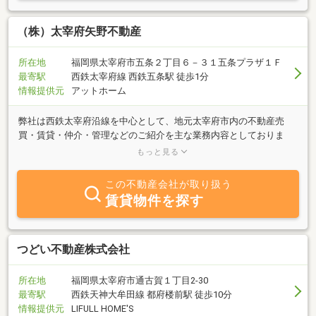
（株）太宰府矢野不動産
所在地
福岡県太宰府市五条２丁目６－３１五条プラザ１Ｆ
最寄駅
西鉄太宰府線 西鉄五条駅 徒歩1分
情報提供元
アットホーム
弊社は西鉄太宰府沿線を中心として、地元太宰府市内の不動産売
買・賃貸・仲介・管理などのご紹介を主な業務内容としておりま
す。「売りたい」「買いたい」「貸したい」「借りたい」ご希望の
もっと見る
方は、不動産に関する質問等何でもお気軽にご相談ください。豊富
な経験・情報力でお客様のご希望に併せた親身な対応を心掛けてお
この不動産会社が取り扱う
ります。
賃貸物件を探す
つどい不動産株式会社
所在地
福岡県太宰府市通古賀１丁目2-30
最寄駅
西鉄天神大牟田線 都府楼前駅 徒歩10分
情報提供元
LIFULL HOME'S