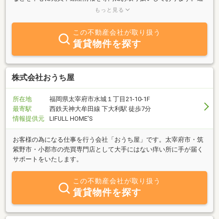
隣各地域に店舗を構え、各地域の情報を集約しております。お気軽
もっと見る
にお立ち寄り下さい！
この不動産会社が取り扱う
賃貸物件を探す
株式会社おうち屋
所在地
福岡県太宰府市水城１丁目21-10-1F
最寄駅
西鉄天神大牟田線 下大利駅 徒歩7分
情報提供元
LIFULL HOME'S
お客様の為になる仕事を行う会社「おうち屋」です。太宰府市・筑
紫野市・小郡市の売買専門店として大手にはない痒い所に手が届く
サポートをいたします。
この不動産会社が取り扱う
賃貸物件を探す