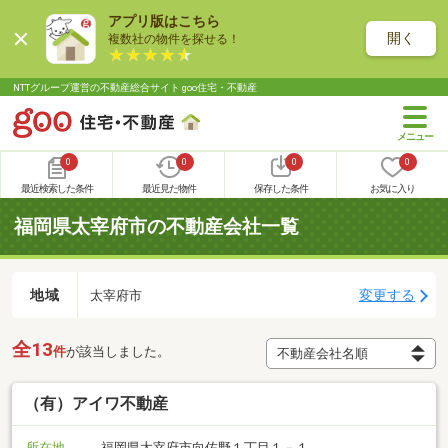
アプリ版はこちら
開く
複数社の物件を探せる！
NTTグループ運営の不動産総合サイト goo住宅・不動産
0
0
0
0
最近検索した条件
最近見た物件
保存した条件
お気に入り
福岡県太宰府市の不動産会社一覧
地域
変更する
太宰府市
全13
件
が該当しました。
（有）アイワ不動産
所在地
福岡県太宰府市向佐野１丁目１－１