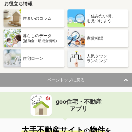
お役立ち情報
「住みたい街」
住まいのコラム
を見つけよう
暮らしのデータ
家賃相場
(補助金・助成金情報)
人気タウン
住宅ローン
ランキング
ページトップに戻る
goo住宅・不動産
アプリ
大手不動産サイト
物件
の
を