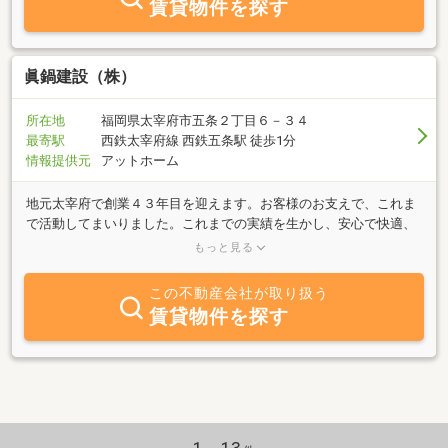
賃貸物件を探す
眞鍋建設（株）
所在地
福岡県太宰府市五条２丁目６－３４
最寄駅
西鉄太宰府線 西鉄五条駅 徒歩1分
情報提供元
アットホーム
地元太宰府で創業４３年目を迎えます。お客様のお支えで、これま
で活動してまいりました。これまでの実績を生かし、安心で快適、
納得の出来るお住まいをご提供致します。注文住宅、土地探し、リ
もっと見る
フォームなどや住宅ローンでお困りの方から、相続相談まで、不動
産の事ならお任せ下さい。お客様のお住まい造りに少しでもお力に
この不動産会社が取り扱う
なれるよう、最大限努力致します。お気軽にご相談下さいませ。
賃貸物件を探す