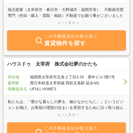
地元密着（太宰府市・春日市・大野城市・福岡市等）、不動産売買
専門（売却・購入・買取・相続）不動産でお困り事がございました
ら、お気軽にお声掛けください。迅速・丁寧・笑顔で対応致しま
もっと見る
す。
この不動産会社が取り扱う
賃貸物件を探す
ハウスドゥ 太宰府 株式会社夢のかたち
所在地
福岡県太宰府市五条２丁目2-35 庚申ビル1階1号
最寄駅
西日本鉄道太宰府線 西鉄五条駅 徒歩4分
情報提供元
LIFULL HOME'S
私たちは、『豊かな暮らしの夢を、確かなかたちに。』というビジ
ョンを掲げ、お客様の理想の住まいを実現するために日々取り組ん
でいます。小さな疑問や不安なことでも構いません。どうぞお気軽
もっと見る
にご相談ください。
この不動産会社が取り扱う