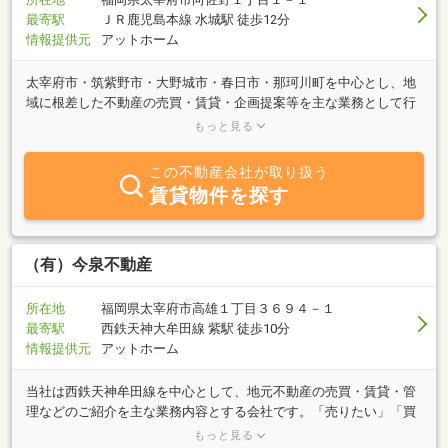
最寄駅
ＪＲ鹿児島本線 水城駅 徒歩12分
情報提供元
アットホーム
太宰府市・筑紫野市・大野城市・春日市・那珂川町を中心とし、地
域に根差した不動産の売買・賃貸・企画提案等を主な業務として行
っております。宅地建物取引士はもちろん、ファイナンシャルプラ
もっと見る
ンナーや賃貸経営管理士など在籍しており、ご提案させていただき
たいと思っております！不動産に関する事なら、お気軽ご相談下さ
この不動産会社が取り扱う
い。
賃貸物件を探す
（有）今泉不動産
所在地
福岡県太宰府市高雄１丁目３６９４－１
最寄駅
西鉄天神大牟田線 紫駅 徒歩10分
情報提供元
アットホーム
当社は西鉄天神牟田線を中心として、地元不動産の売買・賃貸・管
理などのご紹介を主な業務内容とする会社です。「売りたい」「買
いたい」「借りたい」「貸したい」ご希望の方、不動産に関する質
もっと見る