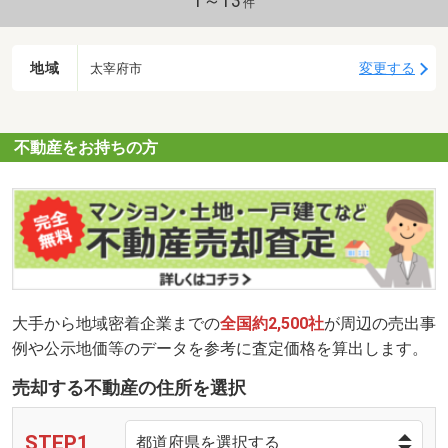
1～13
件
地域
変更する
太宰府市
不動産をお持ちの方
大手から地域密着企業までの
全国約2,500社
が周辺の売出事
例や公示地価等のデータを参考に査定価格を算出します。
売却する不動産の住所を選択
STEP1