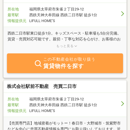
所在地
福岡県太宰府市朱雀２丁目29-12
最寄駅
西鉄天神大牟田線 西鉄二日市駅 徒歩1分
情報提供元
LIFULL HOME'S
西鉄二日市駅東口徒歩1分。キッズスペース・駐車場も5台分完備。
賃貸・売買対応可能です。親切・丁寧な対応を心がけ、お客様のお
部屋探しをスタッフ全員でサポート致します。まずはお気軽にご相
もっと見る
談下さい。
この不動産会社が取り扱う
賃貸物件を探す
株式会社駅前不動産 売買二日市
所在地
福岡県太宰府市朱雀２丁目29-12
最寄駅
西鉄天神大牟田線 西鉄二日市駅 徒歩1分
情報提供元
LIFULL HOME'S
【売買専門店】地域密着がモットー！春日市・大野城市・筑紫野市
などを中心に売買不動産情報を専門にお取り扱いしております。近