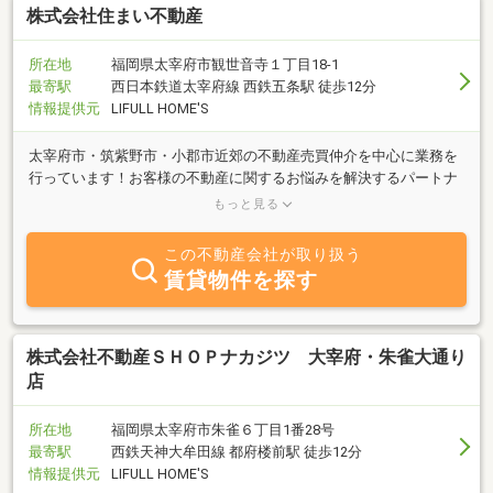
株式会社住まい不動産
所在地
福岡県太宰府市観世音寺１丁目18-1
最寄駅
西日本鉄道太宰府線 西鉄五条駅 徒歩12分
情報提供元
LIFULL HOME'S
太宰府市・筑紫野市・小郡市近郊の不動産売買仲介を中心に業務を
行っています！お客様の不動産に関するお悩みを解決するパートナ
ーとして、ご相談等お気軽にお問い合わせください。売却物件も募
もっと見る
集中です。
この不動産会社が取り扱う
賃貸物件を探す
株式会社不動産ＳＨＯＰナカジツ 大宰府・朱雀大通り
店
所在地
福岡県太宰府市朱雀６丁目1番28号
最寄駅
西鉄天神大牟田線 都府楼前駅 徒歩12分
情報提供元
LIFULL HOME'S