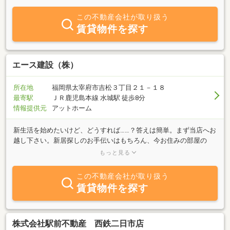
問は何でもお気軽にご相談ください。豊富な物件情報力でお客様の
ご希望に併せたスピーディな対応を心掛けております。特に筑紫野
この不動産会社が取り扱う
市・大宰府市・大野城市・春日市エリアはぜひ、当社へご相談くだ
賃貸物件を探す
さい
エース建設（株）
所在地
福岡県太宰府市吉松３丁目２１－１８
最寄駅
ＪＲ鹿児島本線 水城駅 徒歩8分
情報提供元
アットホーム
新生活を始めたいけど、どうすれば……？答えは簡単。まず当店へお
越し下さい。新居探しのお手伝いはもちろん、今お住みの部屋の
事、お引越しの事等、親身になってご相談をお受けします。年中無
もっと見る
休で皆様のお越しをお待ちしております。
この不動産会社が取り扱う
賃貸物件を探す
株式会社駅前不動産 西鉄二日市店