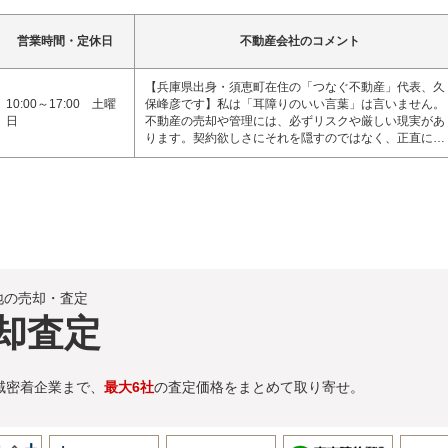
営業時間・定休日
不動産会社のコメント
【兵庫県出身・須恵町在住の「つなぐ不動産」代表、久
10:00～17:00 土曜
保峰彦です】私は「耳障りのいい言葉」は言いません。
日
不動産の売却や管理には、必ずリスクや厳しい現実があ
ります。契約欲しさにそれを隠すのではなく、正直に…
地の売却・査定
却査定
域密着企業まで、
最大6社
の査定価格をまとめて取り寄せ。