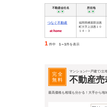
不動産会社名
所在地
つなぐ不動産
福岡県糟屋郡須惠
町大字上須惠１０
１４－３
1
件中
1～1
件を表示
マンション/一戸建て/土
完全
不動産売
無料
最高価格も相場も分かる！大手から地