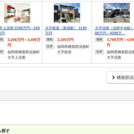
字上須惠 3298万円～349
大字新原（新原駅） 3190
大字須惠（須恵中央駅） 
万円
万円
98万円～4098万…
3,298万円～3,498万
3,190万円
3,798万円～4,0
格
価格
価格
円
円
福岡県糟屋郡須惠町
住所
福岡県糟屋郡須惠町
大字新原
福岡県糟屋郡須
所
住所
大字上須惠
大字須惠
糟屋郡須
ら探す