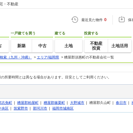
住宅・不動産
0
最近見た物件
保
一戸建てを買う
建てる
投資する
不動産
古
新築
中古
土地
土地活用
投資
検索（九州・沖縄）
>
エリア/福岡県
>
糟屋郡須惠町の不動産会社一覧
際の所要時間とは異なる場合があります。目安としてご利用ください。
郡志免町
|
糟屋郡粕屋町
|
糟屋郡篠栗町
|
大野城市
|
糟屋郡久山町 |
春日市
|
中央区
|
筑紫野市
|
那珂川市
|
福岡市城南区