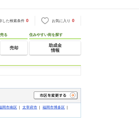
0
0
存した検索条件
お気に入り
売る
住みやすい街を探す
助成金
売却
情報
福岡市南区
|
太宰府市
|
福岡市博多区
|