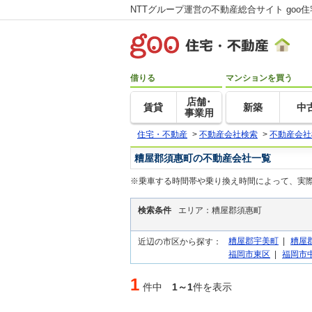
NTTグループ運営の不動産総合サイト goo
借りる
マンションを買う
店舗･
賃貸
新築
中
事業用
住宅・不動産
>
不動産会社検索
>
不動産会社
糟屋郡須惠町の不動産会社一覧
※乗車する時間帯や乗り換え時間によって、実
検索条件
エリア：糟屋郡須惠町
糟屋郡宇美町
|
糟屋
近辺の市区から探す：
福岡市東区
|
福岡市
1
件中
1～1
件を表示