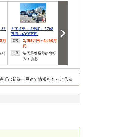
37
大字須惠（須恵駅） 3798
大字植木（酒殿駅） 3798
大字植木（酒殿駅
万円～4098万円
万円・3998万円
万円・3998万
98万
3,798万円～4,098万
3,798万円・3,998万
3,798
価格
価格
価格
円
円
円
惠町
福岡県糟屋郡須惠町
福岡県糟屋郡須惠町
福岡県
住所
住所
住所
大字須惠
大字植木
大字植
惠町の新築一戸建て情報をもっと見る