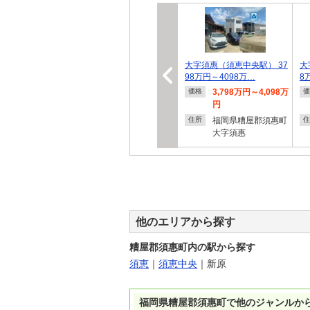
大字須惠（須恵中央駅） 37
大
98万円～4098万…
8
3,798万円～4,098万
価格
価
円
福岡県糟屋郡須惠町
住所
住
大字須惠
他のエリアから探す
糟屋郡須惠町内の駅から探す
須恵
｜
須恵中央
｜
新原
福岡県糟屋郡須惠町で他のジャンルか