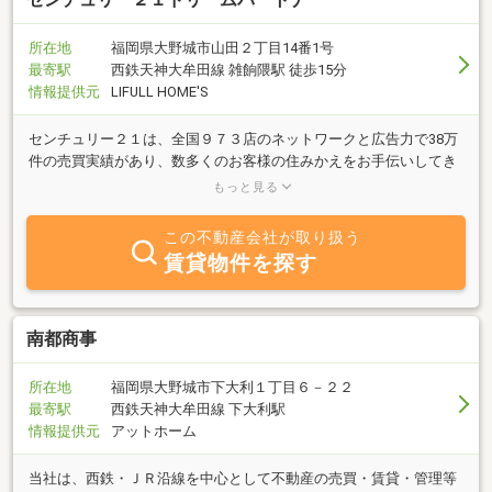
所在地
福岡県大野城市山田２丁目14番1号
最寄駅
西鉄天神大牟田線 雑餉隈駅 徒歩15分
情報提供元
LIFULL HOME'S
センチュリー２１は、全国９７３店のネットワークと広告力で38万
件の売買実績があり、数多くのお客様の住みかえをお手伝いしてき
ました。実績は、安心と安全の証。 住まいのことは、我々におまか
もっと見る
せください。
この不動産会社が取り扱う
賃貸物件を探す
南都商事
所在地
福岡県大野城市下大利１丁目６－２２
最寄駅
西鉄天神大牟田線 下大利駅
情報提供元
アットホーム
当社は、西鉄・ＪＲ沿線を中心として不動産の売買・賃貸・管理等