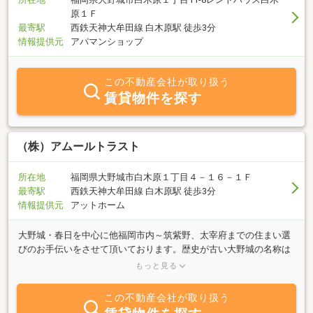
原１Ｆ
最寄駅
西鉄天神大牟田線 白木原駅 徒歩3分
情報提供元
アパマンショップ
この不動産会社が取り扱う
賃貸物件を探す
（株）アムールトラスト
所在地
福岡県大野城市白木原１丁目４－１６－１Ｆ
最寄駅
西鉄天神大牟田線 白木原駅 徒歩3分
情報提供元
アットホーム
大野城・春日を中心に他福岡市内～筑紫野、太宰府までの住まい選
びのお手伝いをさせて頂いております。歴史が古い大野城の名称は
太宰府防衛の為に現四王寺山に築かれた日本最古の朝鮮式山城「大
もっと見る
野城」に由来。春日の地名は筑前続風土記にも書かれている春日神
社に由来します。大野城跡の四王寺山一帯が明治１００年を記念し
この不動産会社が取り扱う
て公園化された｢四王寺県民の森｣は大野城市、太宰府市、宇美町に