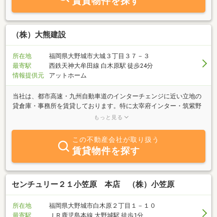
賃貸物件を探す
わたる広大な公園です。豊かな緑に恵まれ九州の交通動脈である国
道３号、ＪＲ鹿児島本線、西鉄大牟田線が南北に貫通。太宰府イン
ターチェンジそれに接続する福岡都市高速道路。福岡空港にも近接
し、交通便にも恵まれた地形です、ぜひお立ち寄り下さい。
（株）大熊建設
所在地
福岡県大野城市大城３丁目３７－３
最寄駅
西鉄天神大牟田線 白木原駅 徒歩24分
情報提供元
アットホーム
当社は、都市高速・九州自動車道のインターチェンジに近い立地の
貸倉庫・事務所を賃貸しております。特に太宰府インター・筑紫野
インター・福岡インターエリアはぜひ、当社へご相談ください。最
もっと見る
近ではオフィス家具・ダーツボード・４０型液晶テレビ付貸事務所
の物件や、ビリヤード台付の貸事務所の提案もしております。
この不動産会社が取り扱う
賃貸物件を探す
センチュリー２１小笠原 本店 （株）小笠原
所在地
福岡県大野城市白木原２丁目１－１０
最寄駅
ＪＲ鹿児島本線 大野城駅 徒歩1分