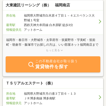
大東建託リーシング（株） 福岡南店
所在地
福岡県大野城市白木原４丁目１－４エスペランス大
野城１号室
最寄駅
西鉄天神大牟田線 白木原駅 徒歩3分
情報提供元
アットホーム
福岡市・春日市・大野城市・太宰府市・筑紫野市・宇美町・筑前
町・朝倉市・飯塚市でお探しの方は、いい部屋ネット福岡南店まで
お越しください。その他エリアのお部屋もご紹介可能です。ひとり
もっと見る
暮らしからファミリー向けまで、たくさんのお部屋をご用意してお
ります。お客様用駐車場ございます。お気軽にご来店ください。
この不動産会社が取り扱う
8/11(火)～8/16(日)夏季休暇
賃貸物件を探す
ＴＳリアルエステート（株）
所在地
福岡県大野城市月の浦３丁目６－１３
最寄駅
ＪＲ博多南線 博多南駅
情報提供元
アットホーム