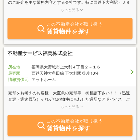
のご紹介を主な業務内容とする会社です。特に西鉄下大利駅・ＪＲ
水城駅エリアの物件のことなら大小を問わず、お気軽にご相談下さ
もっと見る
い。
この不動産会社が取り扱う
賃貸物件を探す
不動産サービス福岡株式会社
所在地
福岡県大野城市上大利４丁目２－１６
最寄駅
西鉄天神大牟田線 下大利駅 徒歩10分
情報提供元
アットホーム
売却をお考えのお客様 大至急の売却等 御相談下さい！！（迅速
査定・迅速買取）それぞれの物件に合わせた適切なアドバイス ご
提案致します。購入をお考えのお客様 ニーズに合わせた迅速な情
もっと見る
報提供を約束致します。どこよりも早い情報提供はお客様の利益だ
と考え日々努力しております。ぜひ一度お問い合わせ下さい！！そ
この不動産会社が取り扱う
の他 新築・リフォーム等 住まいの事なら 不動産サービス福岡
賃貸物件を探す
へ！！（お気軽にどうぞ）