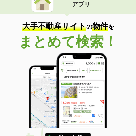
アプリ
大手不動産サイト
物件
の
を
まとめて検索！