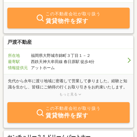
この不動産会社が取り扱う
賃貸物件を探す
戸渡不動産
所在地
福岡県大野城市錦町３丁目１－２
最寄駅
西鉄天神大牟田線 春日原駅 徒歩4分
情報提供元
アットホーム
先代から永年に渡り地域に密着して営業して参りました。経験と知
識を生かし、皆様にご納得の行くお取り引きをお約束いたします。
大きな不動産会社ではありませんが、その代わりに迅速で丁寧なサ
もっと見る
ービスで対応しております。この地域のシンボルショップとして、
不動産を通じ皆様に貢献できるよう努めて参ります。不動産のこと
この不動産会社が取り扱う
なら、お気軽にご相談下さい。
賃貸物件を探す
センチュリー２１ドリームパートナー