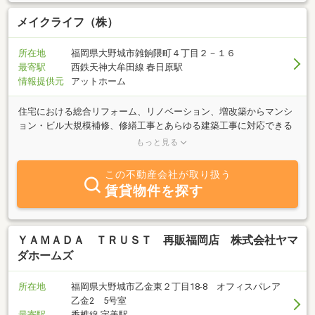
メイクライフ（株）
所在地
福岡県大野城市雑餉隈町４丁目２－１６
最寄駅
西鉄天神大牟田線 春日原駅
情報提供元
アットホーム
住宅における総合リフォーム、リノベーション、増改築からマンシ
ョン・ビル大規模補修、修繕工事とあらゆる建築工事に対応できる
体勢を構築しております。さらに様々な工事における管理、企画、
もっと見る
デザイン、設計までを含めトータルでお客様のニーズにおこたえす
る総合建築カンパニーです。不動産の取引だけでなく、リフォーム
この不動産会社が取り扱う
などお住まいのご相談なら何でもお気軽にご連絡ください。
賃貸物件を探す
ＹＡＭＡＤＡ ＴＲＵＳＴ 再販福岡店 株式会社ヤマ
ダホームズ
所在地
福岡県大野城市乙金東２丁目18-8 オフィスパレア
乙金2 5号室
最寄駅
香椎線 宇美駅