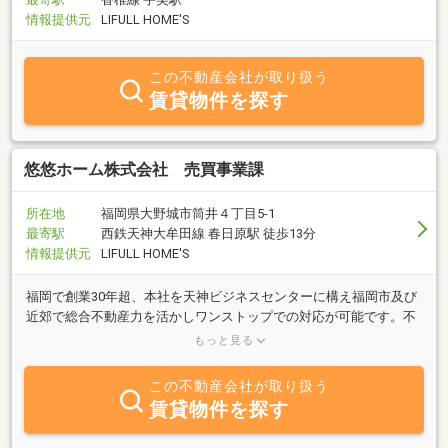
情報提供元
LIFULL HOME'S
この不動産会社が取り扱う
賃貸物件を探す
悠悠ホーム株式会社 売買事業課
所在地
福岡県大野城市筒井４丁目5-1
最寄駅
西鉄天神大牟田線 春日原駅 徒歩13分
情報提供元
LIFULL HOME'S
福岡で創業30年超、本社を天神ビジネスセンターに構え福岡市及び
近郊で総合不動産力を活かしワンストップでの対応が可能です。不
動産売買をはじめ賃貸・管理・リフォームなど不動産の有効活用な
もっと見る
ども行っております
この不動産会社が取り扱う
賃貸物件を探す