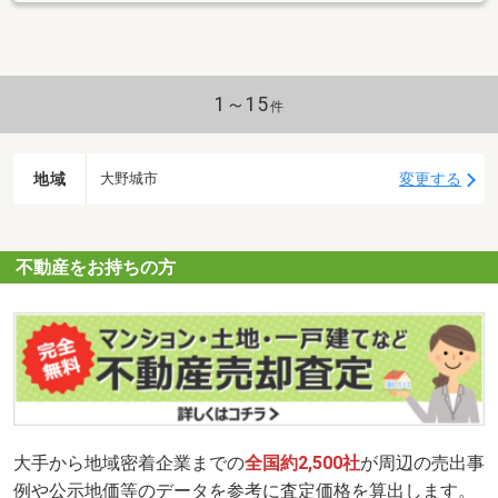
1～15
件
地域
変更する
大野城市
不動産をお持ちの方
大手から地域密着企業までの
全国約2,500社
が周辺の売出事
例や公示地価等のデータを参考に査定価格を算出します。