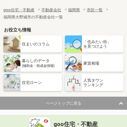
goo住宅・不動産
不動産会社
福岡県
市区一覧
福岡県大野城市の不動産会社一覧
お役立ち情報
「住みたい街」
住まいのコラム
を見つけよう
暮らしのデータ
家賃相場
(補助金・助成金情報)
人気タウン
住宅ローン
ランキング
ページトップに戻る
goo住宅・不動産