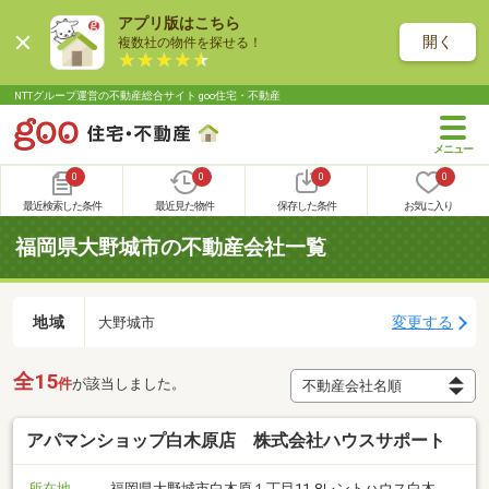
アプリ版はこちら
開く
複数社の物件を探せる！
NTTグループ運営の不動産総合サイト goo住宅・不動産
0
0
0
0
最近検索した条件
最近見た物件
保存した条件
お気に入り
福岡県大野城市の不動産会社一覧
地域
変更する
大野城市
全15
件
が該当しました。
アパマンショップ白木原店 株式会社ハウスサポート
所在地
福岡県大野城市白木原１丁目11-8レントハウス白木