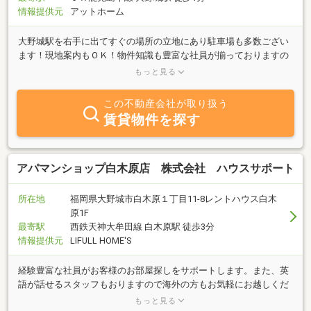
情報提供元
アットホーム
大野城駅を右手に出てすぐの場所の立地にあり駐車場も多数ござい
ます！現地案内もＯＫ！物件知識も豊富な社員が揃っておりますの
で、お気軽にお立ち寄りください！！福岡全域の物件をご紹介可能
もっと見る
ですのでお問合せもお気軽に♪車での送迎・初期費用のクレジット
カード払いなども対応致しますので、まずはご相談ください！社員
この不動産会社が取り扱う
全員でお待ちしております♪
賃貸物件を探す
アパマンショップ白木原店 株式会社 ハウスサポート
所在地
福岡県大野城市白木原１丁目11-8レントハウス白木
原1F
最寄駅
西鉄天神大牟田線 白木原駅 徒歩3分
情報提供元
LIFULL HOME'S
経験豊富な社員がお客様のお部屋探しをサポートします。また、英
語が話せるスタッフもおりますので海外の方もお気軽にお越しくだ
さい！お客様駐車場も完備しておりますのでお車でのご来店も大丈
もっと見る