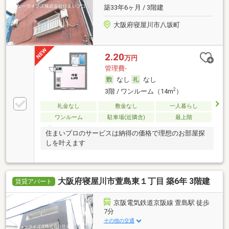
築33年6ヶ月 / 3階建
大阪府寝屋川市八坂町
2.20
万円
管理費-
なし
なし
2
3階 / ワンルーム（14m
）
礼金なし
敷金なし
一人暮らし
ワンルーム
駐車場(近隣含)
最上階
住まいプロのサービスは納得の価格で理想のお部屋探
しを叶えます
大阪府寝屋川市萱島東１丁目 築6年 3階建
賃貸アパート
京阪電気鉄道京阪線 萱島駅 徒歩
7分
その他の交通