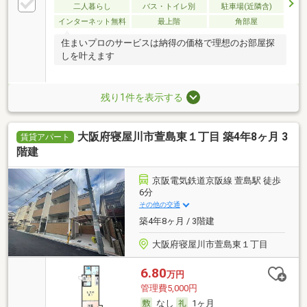
二人暮らし
バス・トイレ別
駐車場(近隣含)
インターネット無料
最上階
角部屋
住まいプロのサービスは納得の価格で理想のお部屋探
しを叶えます
残り1件を表示する
大阪府寝屋川市萱島東１丁目 築4年8ヶ月 3
賃貸アパート
階建
京阪電気鉄道京阪線 萱島駅 徒歩
6分
その他の交通
築4年8ヶ月 / 3階建
大阪府寝屋川市萱島東１丁目
6.80
万円
管理費5,000円
なし
1ヶ月