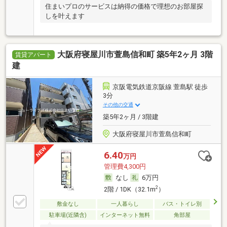
住まいプロのサービスは納得の価格で理想のお部屋探
しを叶えます
大阪府寝屋川市萱島信和町 築5年2ヶ月 3階
賃貸アパート
建
京阪電気鉄道京阪線 萱島駅 徒歩
3分
その他の交通
築5年2ヶ月 / 3階建
大阪府寝屋川市萱島信和町
6.40
万円
管理費4,300円
なし
6万円
2
2階 / 1DK（32.1m
）
敷金なし
一人暮らし
バス・トイレ別
駐車場(近隣含)
インターネット無料
角部屋