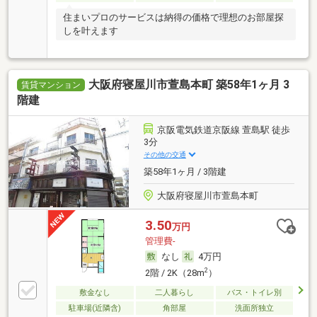
住まいプロのサービスは納得の価格で理想のお部屋探
しを叶えます
大阪府寝屋川市萱島本町 築58年1ヶ月 3
賃貸マンション
階建
京阪電気鉄道京阪線 萱島駅 徒歩
3分
その他の交通
築58年1ヶ月 / 3階建
大阪府寝屋川市萱島本町
3.50
万円
管理費-
なし
4万円
2
2階 / 2K（28m
）
敷金なし
二人暮らし
バス・トイレ別
駐車場(近隣含)
角部屋
洗面所独立