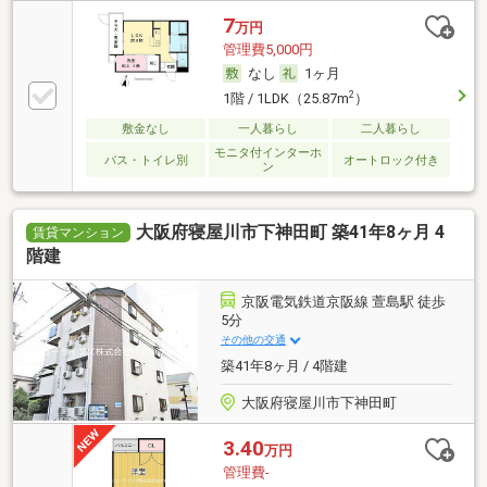
7
万円
管理費5,000円
なし
1ヶ月
2
1階 / 1LDK（25.87m
）
敷金なし
一人暮らし
二人暮らし
モニタ付インターホ
バス・トイレ別
オートロック付き
ン
大阪府寝屋川市下神田町 築41年8ヶ月 4
賃貸マンション
階建
京阪電気鉄道京阪線 萱島駅 徒歩
5分
その他の交通
築41年8ヶ月 / 4階建
大阪府寝屋川市下神田町
3.40
万円
管理費-