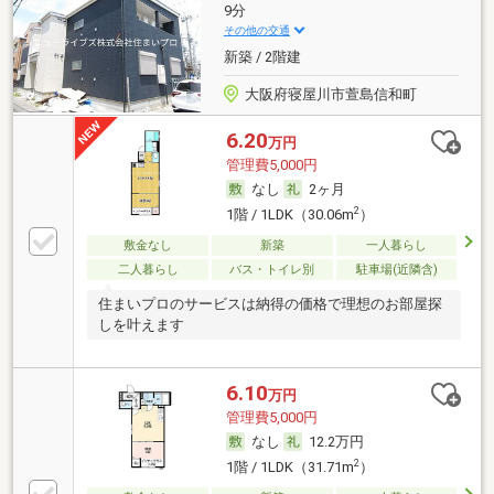
9分
その他の交通
新築 / 2階建
大阪府寝屋川市萱島信和町
6.20
万円
管理費5,000円
なし
2ヶ月
2
1階 / 1LDK（30.06m
）
敷金なし
新築
一人暮らし
二人暮らし
バス・トイレ別
駐車場(近隣含)
住まいプロのサービスは納得の価格で理想のお部屋探
しを叶えます
6.10
万円
管理費5,000円
なし
12.2万円
2
1階 / 1LDK（31.71m
）