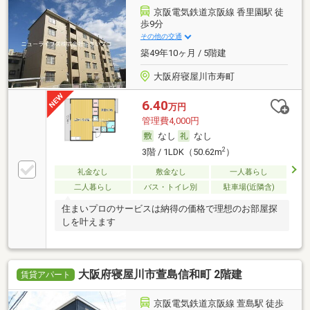
京阪電気鉄道京阪線 香里園駅 徒
歩9分
その他の交通
築49年10ヶ月 / 5階建
大阪府寝屋川市寿町
6.40
万円
管理費4,000円
なし
なし
2
3階 / 1LDK（50.62m
）
礼金なし
敷金なし
一人暮らし
二人暮らし
バス・トイレ別
駐車場(近隣含)
住まいプロのサービスは納得の価格で理想のお部屋探
しを叶えます
大阪府寝屋川市萱島信和町 2階建
賃貸アパート
京阪電気鉄道京阪線 萱島駅 徒歩