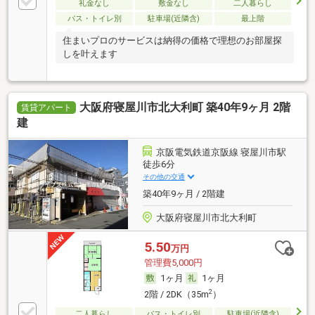
礼金なし
敷金なし
二人暮らし
バス・トイレ別
駐車場(近隣含)
最上階
住まいプロのサービスは納得の価格で理想のお部屋探
しを叶えます
大阪府寝屋川市北大利町 築40年9ヶ月 2階
賃貸アパート
建
京阪電気鉄道京阪線 寝屋川市駅
徒歩6分
その他の交通
築40年9ヶ月 / 2階建
大阪府寝屋川市北大利町
5.50
万円
管理費5,000円
1ヶ月
1ヶ月
2
2階 / 2DK（35m
）
二人暮らし
バス・トイレ別
駐車場(近隣含)