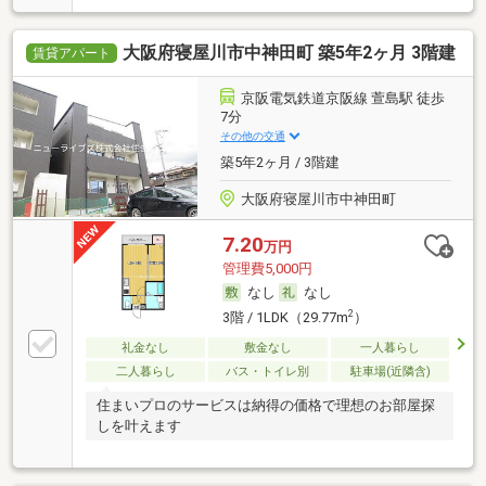
大阪府寝屋川市中神田町 築5年2ヶ月 3階建
賃貸アパート
京阪電気鉄道京阪線 萱島駅 徒歩
7分
その他の交通
築5年2ヶ月 / 3階建
大阪府寝屋川市中神田町
7.20
万円
管理費5,000円
なし
なし
2
3階 / 1LDK（29.77m
）
礼金なし
敷金なし
一人暮らし
二人暮らし
バス・トイレ別
駐車場(近隣含)
住まいプロのサービスは納得の価格で理想のお部屋探
しを叶えます