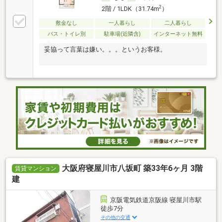
2
2階 / 1LDK（31.74m
）
敷金なし
一人暮らし
二人暮らし
バス・トイレ別
駐車場(近隣含)
インターネット無料
妥協って言葉は嫌い。。。というお客様。
大阪府寝屋川市八坂町 築33年6ヶ月 3階
賃貸マンション
建
京阪電気鉄道京阪線 寝屋川市駅
徒歩7分
その他の交通