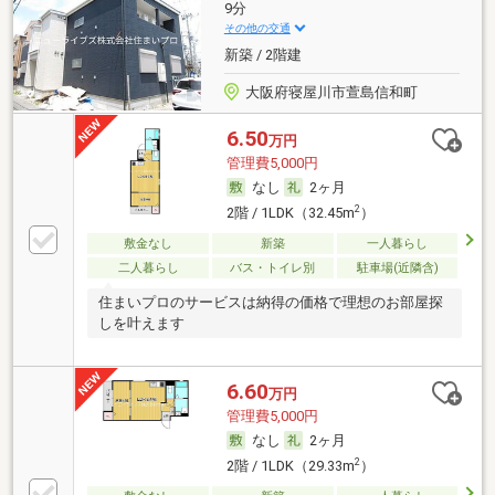
9分
その他の交通
新築 / 2階建
大阪府寝屋川市萱島信和町
6.50
万円
管理費5,000円
なし
2ヶ月
2
2階 / 1LDK（32.45m
）
敷金なし
新築
一人暮らし
二人暮らし
バス・トイレ別
駐車場(近隣含)
住まいプロのサービスは納得の価格で理想のお部屋探
しを叶えます
6.60
万円
管理費5,000円
なし
2ヶ月
2
2階 / 1LDK（29.33m
）