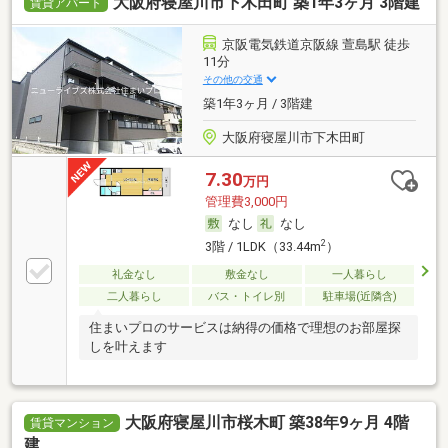
大阪府寝屋川市下木田町 築1年3ヶ月 3階建
賃貸アパート
京阪電気鉄道京阪線 萱島駅 徒歩
11分
その他の交通
築1年3ヶ月 / 3階建
大阪府寝屋川市下木田町
7.30
万円
管理費3,000円
なし
なし
2
3階 / 1LDK（33.44m
）
礼金なし
敷金なし
一人暮らし
二人暮らし
バス・トイレ別
駐車場(近隣含)
住まいプロのサービスは納得の価格で理想のお部屋探
しを叶えます
大阪府寝屋川市桜木町 築38年9ヶ月 4階
賃貸マンション
建