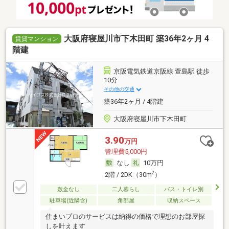
大阪府寝屋川市下木田町 築36年2ヶ月 4
賃貸マンション
階建
京阪電気鉄道京阪線 萱島駅 徒歩
10分
その他の交通
築36年2ヶ月 / 4階建
大阪府寝屋川市下木田町
3.90
万円
管理費5,000円
なし
10万円
2
2階 / 2DK（30m
）
敷金なし
二人暮らし
バス・トイレ別
駐車場(近隣含)
角部屋
収納スペース
住まいプロのサービスは納得の価格で理想のお部屋探
しを叶えます