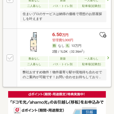
敷金なし
新築
一人暮らし
二人暮らし
バス・トイレ別
駐車場(近隣含)
住まいプロのサービスは納得の価格で理想のお部屋探
しを叶えます
6.50
万円
管理費5,000円
なし
13万円
2
2階 / 1LDK（32.36m
）
敷金なし
新築
一人暮らし
二人暮らし
バス・トイレ別
駐車場(近隣含)
弊社おすすめ物件！物件最寄り駅や現地待ち合わせで
のご案内が可能です！お問い合わせお待ちしておりま
す♪