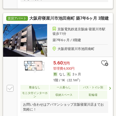
大阪府寝屋川市池田南町 築7年6ヶ月 3階建
賃貸アパート
京阪電気鉄道京阪線 寝屋川市駅
徒歩11分
築7年6ヶ月 / 3階建
大阪府寝屋川市池田南町
5.60
万円
管理費4,000円
なし
2ヶ月
2
1階 / 1K（22.1m
）
敷金なし
一人暮らし
バス・トイレ別
モニタ付インターホ
収納スペース
駐輪場
ン
お問い合わせはアパマンショップ京阪寝屋川店までお
気軽に！