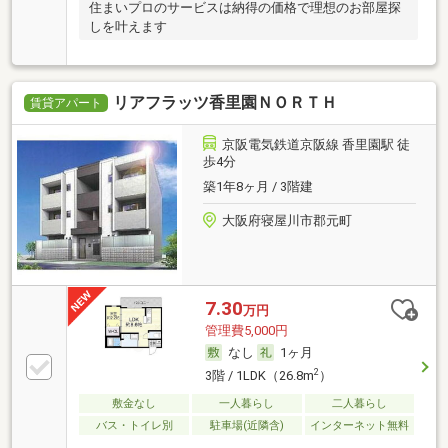
住まいプロのサービスは納得の価格で理想のお部屋探
しを叶えます
リアフラッツ香里園ＮＯＲＴＨ
賃貸アパート
京阪電気鉄道京阪線 香里園駅 徒
歩4分
築1年8ヶ月 / 3階建
大阪府寝屋川市郡元町
7.30
万円
管理費5,000円
なし
1ヶ月
2
3階 / 1LDK（26.8m
）
敷金なし
一人暮らし
二人暮らし
バス・トイレ別
駐車場(近隣含)
インターネット無料