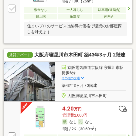
2
3階 / 1DK（26m
）
敷金なし
一人暮らし
駐車場(近隣含)
最上階
角部屋
南向き
住まいプロのサービスは納得の価格で理想のお部屋探
しを叶えます
大阪府寝屋川市木田町 築43年3ヶ月 2階建
賃貸アパート
京阪電気鉄道京阪線 寝屋川市駅
徒歩6分
その他の交通
築43年3ヶ月 / 2階建
大阪府寝屋川市木田町
4.20
万円
管理費2,000円
なし
なし
2
2階 / 2K（30.69m
）