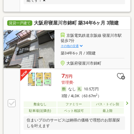
能です！★
大阪府寝屋川市錦町 築34年6ヶ月 3階建
賃貸一戸建て
京阪電気鉄道京阪線 寝屋川市駅
徒歩7分
その他の交通
築34年6ヶ月 / 3階建
大阪府寝屋川市錦町
7
万円
管理費-
なし
10.5万円
2
3階 / 4LDK（63.67m
）
敷金なし
ファミリー
バス・トイレ別
駐車場(近隣含)
ペット相談可
最上階
住まいプロのサービスは納得の価格で理想のお部屋探
しを叶えます