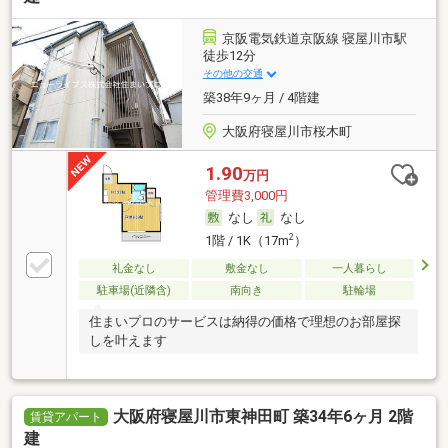
京阪電気鉄道京阪線 寝屋川市駅
徒歩12分
その他の交通
築38年9ヶ月 / 4階建
大阪府寝屋川市桜木町
1.90
万円
管理費3,000円
なし
なし
2
1階 / 1K（17m
）
礼金なし
敷金なし
一人暮らし
駐車場(近隣含)
南向き
駐輪場
住まいプロのサービスは納得の価格で理想のお部屋探
しを叶えます
大阪府寝屋川市東神田町 築34年6ヶ月 2階
賃貸アパート
建