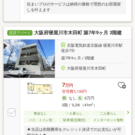
住まいプロのサービスは納得の価格で理想のお部屋探
しを叶えます
大阪府寝屋川市木田町 築7年9ヶ月 3階建
賃貸アパート
京阪電気鉄道京阪線 寝屋川市駅
徒歩7分
築7年9ヶ月 / 3階建
大阪府寝屋川市木田町
7
万円
管理費5,100円
なし
6万円
2
3階 / 1LDK（41m
）
敷金なし
一人暮らし
二人暮らし
バス・トイレ別
駐車場(近隣含)
インターネット無料
★当店は初期費用をクレジット決済でのお支払いが可