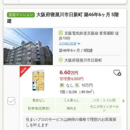
大阪府寝屋川市日新町 築46年6ヶ月 5階
賃貸マンション
建
京阪電気鉄道京阪線 香里園駅 徒
歩10分
その他の交通
築46年6ヶ月 / 5階建
大阪府寝屋川市日新町
6.60
万円
管理費4,000円
なし
10万円
2
1階 / 2LDK（49.5m
）
敷金なし
二人暮らし
バス・トイレ別
モニタ付インターホ
駐車場(近隣含)
南向き
ン
住まいプロのサービスは納得の価格で理想のお部屋探
しを叶えます