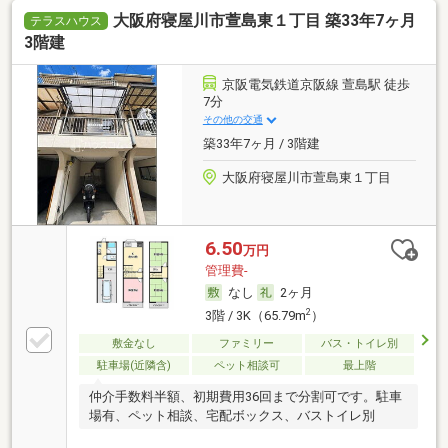
大阪府寝屋川市萱島東１丁目 築33年7ヶ月
テラスハウス
3階建
京阪電気鉄道京阪線 萱島駅 徒歩
7分
その他の交通
築33年7ヶ月 / 3階建
大阪府寝屋川市萱島東１丁目
6.50
万円
管理費-
なし
2ヶ月
2
3階 / 3K（65.79m
）
敷金なし
ファミリー
バス・トイレ別
駐車場(近隣含)
ペット相談可
最上階
仲介手数料半額、初期費用36回まで分割可です。駐車
場有、ペット相談、宅配ボックス、バストイレ別