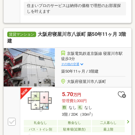
住まいプロのサービスは納得の価格で理想のお部屋探
しを叶えます
大阪府寝屋川市八坂町 築50年11ヶ月 3階
賃貸マンション
建
京阪電気鉄道京阪線 寝屋川市駅
徒歩3分
その他の交通
築50年11ヶ月 / 3階建
大阪府寝屋川市八坂町
5.70
万円
管理費3,000円
なし
なし
2
3階 / 2DK（30m
）
礼金なし
敷金なし
二人暮らし
バス・トイレ別
駐車場(近隣含)
最上階