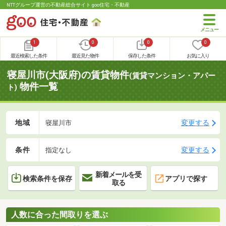
NTTグループ運営の不動産総合サイト goo住宅・不動産
1
0
0
0
最近検索した条件
最近見た物件
保存した条件
お気に入り
寝屋川市(大阪府)の賃貸物件
(賃貸マンション・アパー
物件一覧
ト)
地域
変更する
寝屋川市
条件
変更する
指定なし
新着メールを受
検索条件を保存
アプリで探す
取る
人数に合った間取りを選ぶ