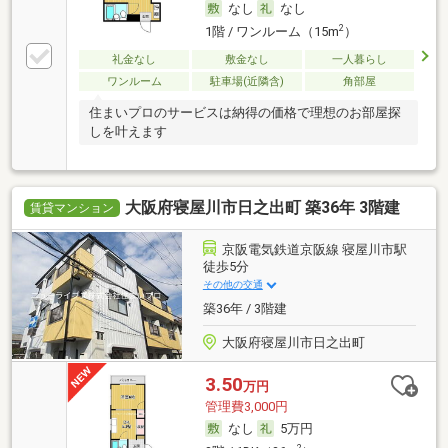
なし
なし
2
1階 / ワンルーム（15m
）
礼金なし
敷金なし
一人暮らし
ワンルーム
駐車場(近隣含)
角部屋
住まいプロのサービスは納得の価格で理想のお部屋探
しを叶えます
大阪府寝屋川市日之出町 築36年 3階建
賃貸マンション
京阪電気鉄道京阪線 寝屋川市駅
徒歩5分
その他の交通
築36年 / 3階建
大阪府寝屋川市日之出町
3.50
万円
管理費3,000円
なし
5万円