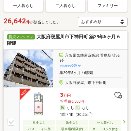
一人暮らし
二人暮らし
ファミリー
26,642
件
が該当しました。
大阪府寝屋川市下神田町 築29年5ヶ月 6
賃貸マンション
階建
京阪電気鉄道京阪線 萱島駅 徒歩
3分
その他の交通
築29年5ヶ月 / 6階建
大阪府寝屋川市下神田町
3
万円
管理費6,500円
なし
なし
2
1階 / 1K（20.55m
）
礼金なし
敷金なし
一人暮らし
バス・トイレ別
駐車場(近隣含)
オートロック付き