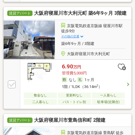
大阪府寝屋川市大利元町 築6年9ヶ月 3階建
賃貸アパート
京阪電気鉄道京阪線 寝屋川市駅
徒歩9分
その他の交通
築6年9ヶ月 / 3階建
大阪府寝屋川市大利元町
6.90
万円
管理費5,000円
なし
1ヶ月
2
1階 / 1LDK（36.14m
）
敷金なし
更新料なし
一人暮らし
二人暮らし
バス・トイレ別
駐車場(近隣含)
大阪府寝屋川市萱島信和町 2階建
賃貸アパート
京阪電気鉄道京阪線 萱島駅 徒歩