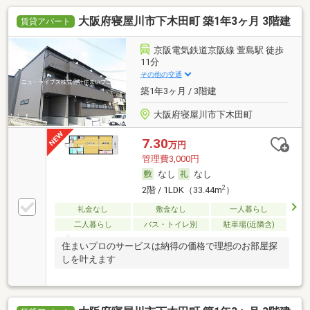
大阪府寝屋川市下木田町 築1年3ヶ月 3階建
賃貸アパート
京阪電気鉄道京阪線 萱島駅 徒歩
11分
その他の交通
築1年3ヶ月 / 3階建
大阪府寝屋川市下木田町
7.30
万円
管理費3,000円
なし
なし
2
2階 / 1LDK（33.44m
）
礼金なし
敷金なし
一人暮らし
二人暮らし
バス・トイレ別
駐車場(近隣含)
住まいプロのサービスは納得の価格で理想のお部屋探
しを叶えます