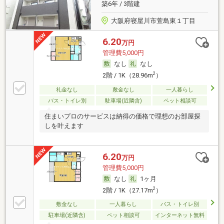
築6年 / 3階建
大阪府寝屋川市萱島東１丁目
6.20
万円
管理費5,000円
なし
なし
2
2階 / 1K（28.96m
）
礼金なし
敷金なし
一人暮らし
バス・トイレ別
駐車場(近隣含)
ペット相談可
住まいプロのサービスは納得の価格で理想のお部屋探
しを叶えます
6.20
万円
管理費5,000円
なし
1ヶ月
2
2階 / 1K（27.17m
）
敷金なし
一人暮らし
バス・トイレ別
駐車場(近隣含)
ペット相談可
インターネット無料