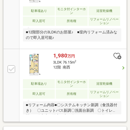
モニタ付インターホ
駐車場あり
浴室乾燥機
ン
リフォームリノベー
即入居可
所有権
ション
■12階部分の3LDKのお部屋♪ ■室内リフォーム済みな
ので即入居可能♪
1,980
万円
2
3LDK 76.15m
12階 南西
モニタ付インターホ
駐車場あり
浴室乾燥機
ン
リフォームリノベー
即入居可
所有権
ション
■リフォーム内容■〇システムキッチン新調（食洗器付
き） 〇ユニットバス新調〇洗面台新調 〇トイレ新
調 〇和室を洋室に変更〇フローリング貼替 〇ク
ロス張替え 〇玄関フロアタイル〇照明新設 〇ガス
給湯器新設■周辺環境施設■【スーパー】 マルシゲ香