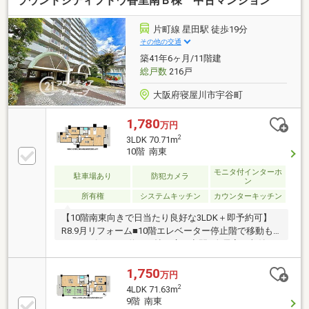
ラウンドシティフドウ香里南Ｂ棟 中古マンション
片町線 星田駅 徒歩19分
その他の交通
築41年6ヶ月/11階建
総戸数
216戸
大阪府寝屋川市宇谷町
1,780
万円
2
3LDK 70.71m
10階 南東
モニタ付インターホ
駐車場あり
防犯カメラ
ン
所有権
システムキッチン
カウンターキッチン
【10階南東向きで日当たり良好な3LDK＋即予約可】
R8.9月リフォーム■10階エレベーター停止階で移動も
スムーズ■LDKは約16.5帖の広々空間■全居室に収納ス
ペース完備
1,750
万円
2
4LDK 71.63m
9階 南東