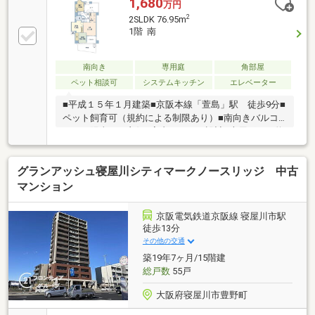
1,680
万円
2
2SLDK 76.95m
1階 南
南向き
専用庭
角部屋
ペット相談可
システムキッチン
エレベーター
■平成１５年１月建築■京阪本線「萱島」駅 徒歩9分■
ペット飼育可（規約による制限あり）■南向きバルコ
ニーで陽当たり良好■室内フラット設計■専用ポーチ約
12.66m2■キッチンからも専用ポーチへ出入り可能です
■1階部分のため、階下への音の心配がございません■
グランアッシュ寝屋川シティマークノースリッジ 中古
専用庭16.5m2■廊下や各室の扉が幅広設計でお身体の
不自由な方でも暮らしやすい設計です■エントランス
マンション
はオートロック■宅配ボックスあり■2021年給湯器交
換、トイレ交換※地代は月額9 100円と表示されていま
京阪電気鉄道京阪線 寝屋川市駅
すが、年額9 100円です※解体準備金：3 850円/月、専
徒歩13分
用庭使用料：1 300円/月
その他の交通
築19年7ヶ月/15階建
総戸数
55戸
大阪府寝屋川市豊野町