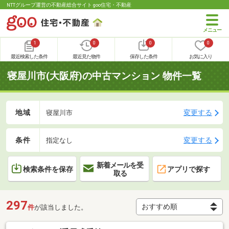
NTTグループ運営の不動産総合サイト goo住宅・不動産
1
0
0
0
最近検索した条件
最近見た物件
保存した条件
お気に入り
寝屋川市(大阪府)の中古マンション 物件一覧
地域
変更する
寝屋川市
条件
変更する
指定なし
新着メールを受
検索条件を保存
アプリで探す
取る
297
件
が該当しました。