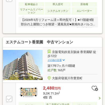
駐車場あり
即入居可
所有権
リフォームリノベー
システムキッチン
エレベーター
ション
【2026年5月リフォーム済＋即内覧可！】■11階建9階
部分の上層階につき眺望・通風良好■東南向きバルコ
ニーで陽当たり良好な4LDK■スーパーや大型商業施設
が徒歩2分圏内に揃う便利な立地
エステムコート香里園 中古マンション
京阪電気鉄道京阪線 香里園駅 徒
歩12分
その他の交通
築17年7ヶ月/15階建
総戸数
165戸
大阪府寝屋川市豊里町
2,480
万円
2
3LDK 71.2m
4階 西
モニタ付インターホ