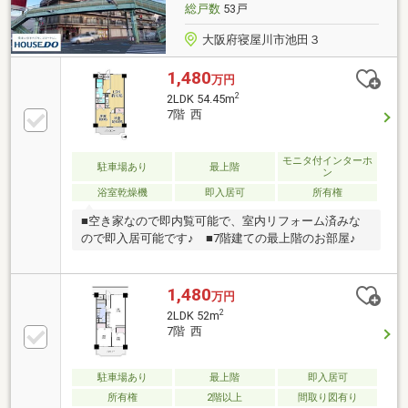
総戸数
53戸
大阪府寝屋川市池田３
1,480
万円
2
2LDK 54.45m
7階 西
モニタ付インターホ
駐車場あり
最上階
ン
浴室乾燥機
即入居可
所有権
■空き家なので即内覧可能で、室内リフォーム済みな
ので即入居可能です♪ ■7階建ての最上階のお部屋♪
1,480
万円
2
2LDK 52m
7階 西
駐車場あり
最上階
即入居可
所有権
2階以上
間取り図有り