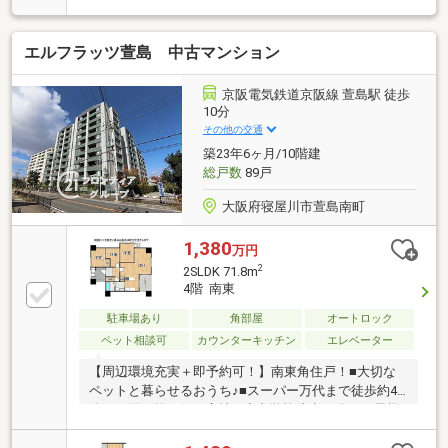
なオートロック付きマンション！
エルフラッツ萱島 中古マンション
京阪電気鉄道京阪線 萱島駅 徒歩
10分
その他の交通
築23年6ヶ月/10階建
総戸数
89戸
大阪府寝屋川市萱島南町
1,380
万円
2
2SLDK 71.8m
4階 南東
駐車場あり
角部屋
オートロック
ペット相談可
カウンターキッチン
エレベーター
【周辺環境充実＋即予約可！】南東角住戸！■大切な
ペットと暮らせるおうち♪■スーパー万代まで徒歩約4
分でお買い物至便な立地 ■小中学校徒歩10分とお子様
の登下校も安心の距離