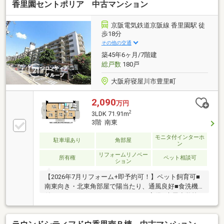
香里園セントポリア 中古マンション
里店：徒歩5分【コンビニ】 ファミリーマート寝屋
川三井南店：徒歩5分【コンビニ】 ミニストップ寝
屋川三井南町店：徒歩7分【コンビニ】 セブンイレ
京阪電気鉄道京阪線 香里園駅 徒
ブン寝屋川成田町店：徒歩8分【ドラッグストア】
歩18分
ドラッグアカカベ成田西町店：徒歩7分【中学校】
その他の交通
寝屋川市立第六中学校：徒歩9分【小学校】 寝屋川
築45年6ヶ月/7階建
市立国松緑丘小学校：徒歩10分
総戸数
180戸
大阪府寝屋川市豊里町
2,090
万円
2
3LDK 71.91m
3階 南東
モニタ付インターホ
駐車場あり
角部屋
ン
リフォームリノベー
所有権
ペット相談可
ション
【2026年7月リフォーム+即予約可！】ペット飼育可■
南東向き・北東角部屋で陽当たり、通風良好■食洗機
付カウンターキッチンやパントリー完備■木屋小学校
まで徒歩約8分でお子様の通学も安心です