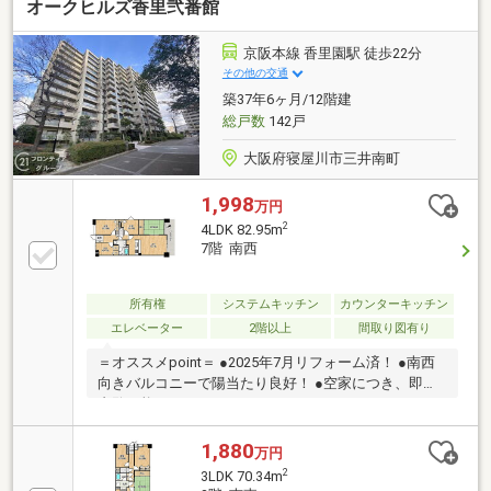
オークヒルズ香里弐番館
京阪本線 香里園駅 徒歩22分
その他の交通
築37年6ヶ月/12階建
総戸数
142戸
大阪府寝屋川市三井南町
1,998
万円
2
4LDK 82.95m
7階 南西
所有権
システムキッチン
カウンターキッチン
エレベーター
2階以上
間取り図有り
＝オススメpoint＝ ●2025年7月リフォーム済！ ●南西
向きバルコニーで陽当たり良好！ ●空家につき、即日
内覧可能！
1,880
万円
2
3LDK 70.34m