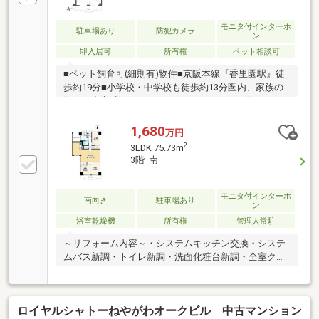
モニタ付インターホ
駐車場あり
防犯カメラ
ン
即入居可
所有権
ペット相談可
■ペット飼育可(細則有)物件■京阪本線『香里園駅』徒
歩約19分■小学校・中学校も徒歩約13分圏内、家族の
毎日に安心感を■カウンターキッチンのある住まいで
会話が弾み、スーパーや病院も近隣充実■
1,680
万円
2
3LDK 75.73m
3階 南
モニタ付インターホ
南向き
駐車場あり
ン
浴室乾燥機
所有権
管理人常駐
～リフォーム内容～・システムキッチン交換・システ
ムバス新調・トイレ新調・洗面化粧台新調・全室クロ
ス貼替（壁・天井）・フローリング張替（各洋室、
LDK、廊下）・建具新調・和室→洋室変更・CF張替工
事（トイレ・洗面室）・ガス給湯器交換・洗濯パン交
ロイヤルシャトーねやがわオークビル 中古マンション
換・スイッチコンセント交換・ハウスクリーニング・