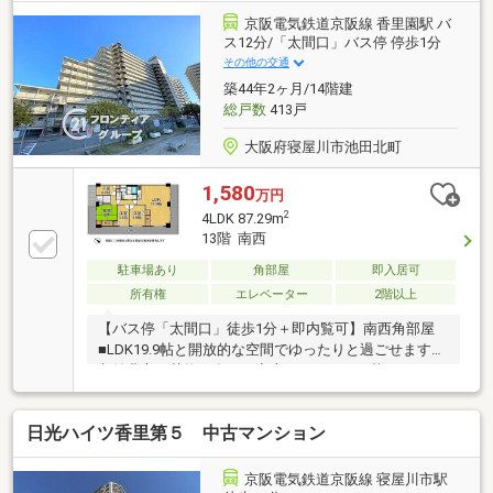
京阪電気鉄道京阪線 香里園駅 バ
ス12分/「太間口」バス停 停歩1分
その他の交通
築44年2ヶ月/14階建
総戸数
413戸
大阪府寝屋川市池田北町
1,580
万円
2
4LDK 87.29m
13階 南西
駐車場あり
角部屋
即入居可
所有権
エレベーター
2階以上
【バス停「太間口」徒歩1分＋即内覧可】南西角部屋
■LDK19.9帖と開放的な空間でゆったりと過ごせます■
収納豊富で荷物が多いご家庭でもすっきり暮らせます
■3面バルコニーで陽当り・通風良好
日光ハイツ香里第５ 中古マンション
京阪電気鉄道京阪線 寝屋川市駅