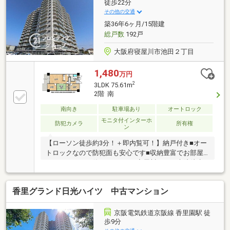
徒歩22分
その他の交通
築36年6ヶ月/15階建
総戸数
192戸
大阪府寝屋川市池田２丁目
1,480
万円
2
3LDK 75.61m
2階 南
南向き
駐車場あり
オートロック
モニタ付インターホ
防犯カメラ
所有権
ン
【ローソン徒歩約3分！＋即内覧可！】納戸付き■オー
トロックなので防犯面も安心です■収納豊富でお部屋
をすっきりとお使い頂けます■寝屋川ひかり病院徒歩
約3分！緊急時も安心です！
香里グランド日光ハイツ 中古マンション
京阪電気鉄道京阪線 香里園駅 徒
歩9分