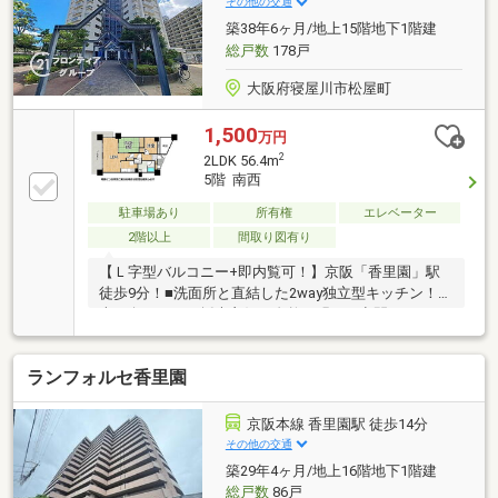
その他の交通
築38年6ヶ月/地上15階地下1階建
総戸数
178戸
大阪府寝屋川市松屋町
1,500
万円
2
2LDK 56.4m
5階 南西
駐車場あり
所有権
エレベーター
2階以上
間取り図有り
【Ｌ字型バルコニー+即内覧可！】京阪「香里園」駅
徒歩9分！■洗面所と直結した2way独立型キッチン！■
南西向きにつき採光良好！自然と明るい空間になりま
す■スーパーやコンビニが徒歩約5分圏内
ランフォルセ香里園
京阪本線 香里園駅 徒歩14分
その他の交通
築29年4ヶ月/地上16階地下1階建
総戸数
86戸