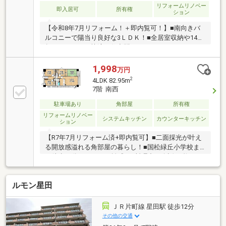
リフォームリノベー
即入居可
所有権
ション
【令和8年7月リフォーム！＋即内覧可！】■南向きバ
ルコニーで陽当り良好な3ＬＤＫ！■全居室収納や14帖
超のＬＤＫなど快適な住空間！■システムキッチンや
TVモニターホン等設備も充実！
1,998
万円
2
4LDK 82.95m
7階 南西
駐車場あり
角部屋
所有権
リフォームリノベー
システムキッチン
カウンターキッチン
ション
【R7年7月リフォーム済+即内覧可】■二面採光が叶え
る開放感溢れる角部屋の暮らし！■国松緑丘小学校ま
で徒歩12分の程よい距離感！■料理中も会話が弾む！
カウンターキッチンという幸せな特等席！
ルモン星田
ＪＲ片町線 星田駅 徒歩12分
その他の交通