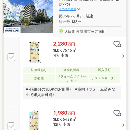
歩22分
その他の交通
築36年7ヶ月/13階建
総戸数
132戸
大阪府寝屋川市三井南町
2,280
万円
2
3LDK 76.15m
7階 南西
駐車場あり
浴室乾燥機
即入居可
リフォームリノベー
所有権
システムキッチン
ション
■7階部分の3LDKのお部屋♪ ■室内リフォーム済みな
ので即入居可能♪
1,980
万円
2
3LDK 64.38m
12階 南西