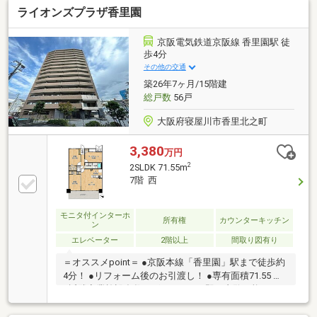
ライオンズプラザ香里園
京阪電気鉄道京阪線 香里園駅 徒
歩4分
その他の交通
築26年7ヶ月/15階建
総戸数
56戸
大阪府寝屋川市香里北之町
3,380
万円
2
2SLDK 71.55m
7階 西
モニタ付インターホ
所有権
カウンターキッチン
ン
エレベーター
2階以上
間取り図有り
＝オススメpoint＝ ●京阪本線「香里園」駅まで徒歩約
4分！ ●リフォーム後のお引渡し！ ●専有面積71.55 ！
●近隣商業施設多数ございます！ ●即日内覧可能です！