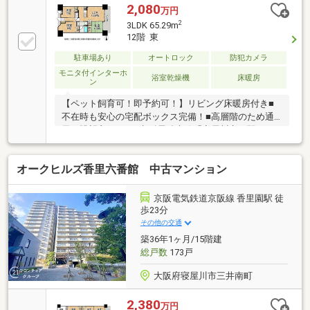
2,080
万円
2
3LDK 65.29m
12階 東
駐車場あり
オートロック
防犯カメラ
モニタ付インターホ
浴室乾燥機
床暖房
ン
【ペット飼育可！即予約可！】リビング床暖房付き■
不在時も安心の宅配ボックス完備！■高層階のため通
風・眺望良好です■京阪電鉄本線「寝屋川市」駅まで
徒歩13分で通勤通学が便利ですね
オークヒルズ香里六番館 中古マンション
京阪電気鉄道京阪線 香里園駅 徒
歩23分
その他の交通
築36年1ヶ月/15階建
総戸数
173戸
大阪府寝屋川市三井南町
2,380
万円