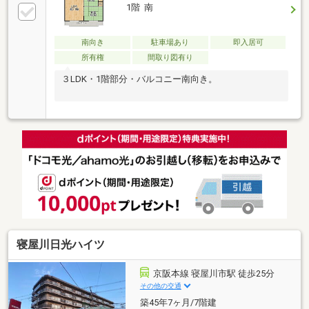
1階 南
南向き
駐車場あり
即入居可
所有権
間取り図有り
３LDK・1階部分・バルコニー南向き。
寝屋川日光ハイツ
京阪本線 寝屋川市駅 徒歩25分
その他の交通
築45年7ヶ月/7階建