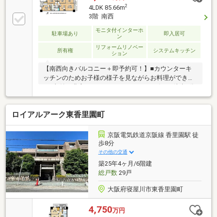
2
4LDK 85.66m
3階 南西
モニタ付インターホ
駐車場あり
即入居可
ン
リフォームリノベー
所有権
システムキッチン
ション
【南西向きバルコニー＋即予約可！】■カウンターキ
ッチンのためお子様の様子を見ながらお料理ができま
す■収納が豊富な4LDK■スーパー、コンビニが徒歩5分
圏内で買い物至便
ロイアルアーク東香里園町
京阪電気鉄道京阪線 香里園駅 徒
歩8分
その他の交通
築25年4ヶ月/6階建
総戸数
29戸
大阪府寝屋川市東香里園町
4,750
万円