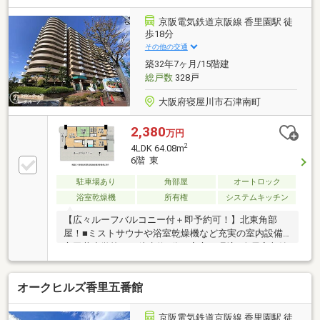
設備延長10年保証（システムキッチン、システムバ
ス、洗面化粧台、温水洗浄便座、ガス給湯器）～ライ
京阪電気鉄道京阪線 香里園駅 徒
フインフォメーション～・寝屋川市立木屋小学校（約
歩18分
550ｍ）・寝屋川市立友呂岐中学校（約800ｍ）・アル
その他の交通
プラザ香里園店（約350ｍ）・ロピア寝屋川島忠ホー
築32年7ヶ月/15階建
ムズ店（約550ｍ）
総戸数
328戸
大阪府寝屋川市石津南町
2,380
万円
2
4LDK 64.08m
6階 東
駐車場あり
角部屋
オートロック
浴室乾燥機
所有権
システムキッチン
【広々ルーフバルコニー付＋即予約可！】北東角部
屋！■ミストサウナや浴室乾燥機など充実の室内設備■
立田井小学校まで徒歩約5分と安心の環境■全居室収納
で室内すっきりと片付きます
オークヒルズ香里五番館
京阪電気鉄道京阪線 香里園駅 徒