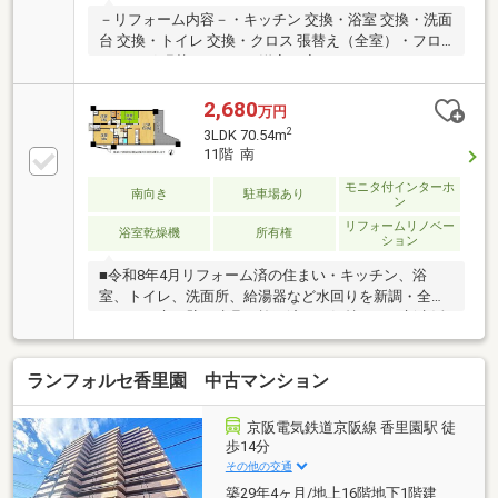
－リフォーム内容－・キッチン 交換・浴室 交換・洗面
台 交換・トイレ 交換・クロス 張替え（全室）・フロ
ーリング 張替え（LDK・洋室・廊下）・クッションフ
ロア 張替え（脱衣所・トイレ）・建具交換2026年8月
末リフォーム完成予定－周辺環境－・市立木屋小学校
2,680
万円
約1000ｍ・市立友呂岐中学校 約1200ｍ・万代 香里西
2
3LDK 70.54m
店 約400ｍ・ファミリーマート 南中振三丁目店 約170
11階 南
ｍ・寝屋川市香里西之町郵便局 約500ｍ・関西医科大
学香里病院 約1100ｍ
モニタ付インターホ
南向き
駐車場あり
ン
リフォームリノベー
浴室乾燥機
所有権
ション
■令和8年4月リフォーム済の住まい・キッチン、浴
室、トイレ、洗面所、給湯器など水回りを新調・全室
クロス、床、壁、建具も施工済みで気持ちよく新生活
を始められます・食洗機や浴室乾燥機など、毎日の家
事を助ける設備も充実■11階南向きの明るい2SLDK・
ランフォルセ香里園 中古マンション
南向きバルコニーに面したLDKは陽当たり良好・高層
階につき眺望・通風も良く、開放感のある住まい・全
居室収納に加え、納戸もありお部屋をすっきり使えま
京阪電気鉄道京阪線 香里園駅 徒
す■生活施設が徒歩圏内・京阪本線「香里園」駅まで
歩14分
徒歩約11分・万代香里西店まで徒歩約9分、コンビニ
その他の交通
まで徒歩約7分・スギ薬局、香里西公園も徒歩圏内で
築29年4ヶ月/地上16階地下1階建