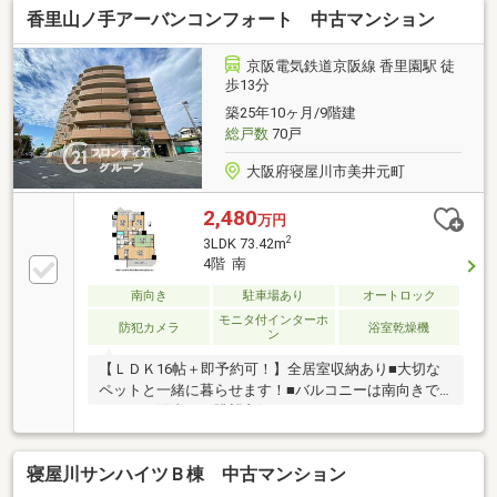
香里山ノ手アーバンコンフォート 中古マンション
京阪電気鉄道京阪線 香里園駅 徒
歩13分
築25年10ヶ月/9階建
総戸数
70戸
大阪府寝屋川市美井元町
2,480
万円
2
3LDK 73.42m
4階 南
南向き
駐車場あり
オートロック
モニタ付インターホ
防犯カメラ
浴室乾燥機
ン
【ＬＤＫ16帖＋即予約可！】全居室収納あり■大切な
ペットと一緒に暮らせます！■バルコニーは南向きで
すので、陽当たり眺望良好■カウンターキッチンのた
め、お子様の様子を見ながらお料理ができます
寝屋川サンハイツＢ棟 中古マンション