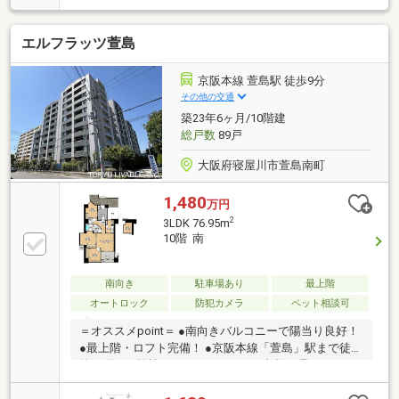
エルフラッツ萱島
京阪本線 萱島駅 徒歩9分
その他の交通
築23年6ヶ月/10階建
総戸数
89戸
大阪府寝屋川市萱島南町
1,480
万円
2
3LDK 76.95m
10階 南
南向き
駐車場あり
最上階
オートロック
防犯カメラ
ペット相談可
＝オススメpoint＝ ●南向きバルコニーで陽当り良好！
●最上階・ロフト完備！ ●京阪本線「萱島」駅まで徒歩
約10分！ ●弊社にてリフォームのご相談も承っており
ます！ ●即日内覧可能です！