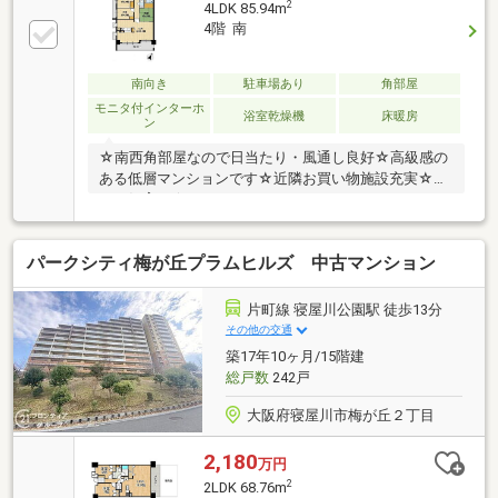
2
4LDK 85.94m
4階 南
南向き
駐車場あり
角部屋
モニタ付インターホ
浴室乾燥機
床暖房
ン
☆南西角部屋なので日当たり・風通し良好☆高級感の
ある低層マンションです☆近隣お買い物施設充実☆ペ
ット飼育可☆
パークシティ梅が丘プラムヒルズ 中古マンション
片町線 寝屋川公園駅 徒歩13分
その他の交通
築17年10ヶ月/15階建
総戸数
242戸
大阪府寝屋川市梅が丘２丁目
2,180
万円
2
2LDK 68.76m