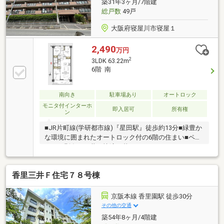
築31年3ヶ月/7階建
総戸数
49戸
大阪府寝屋川市寝屋１
2,490
万円
2
3LDK 63.22m
6階 南
南向き
駐車場あり
オートロック
モニタ付インターホ
即入居可
所有権
ン
■JR片町線(学研都市線)『星田駅』徒歩約13分■緑豊か
な環境に囲まれたオートロック付の6階の住まい■ペッ
ト（細則有）と共に快適な暮らし■カウンターキッチ
ンで家事もスムーズ■屋根裏収納庫付き■
香里三井Ｆ住宅７８号棟
京阪本線 香里園駅 徒歩30分
その他の交通
築54年8ヶ月/4階建