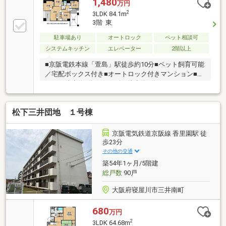
1,480
万円
2
3LDK 84.1m
3階 東
駐車場あり
オートロック
ペット相談可
システムキッチン
エレベーター
2階以上
■京阪電鉄本線「萱島」駅徒歩約10分■ペット飼育可能
／宅配ボックス付き■オートロック付きマンション■ス
ーパー徒歩約4分／コンビニ徒歩約2分
松下三井団地 １号棟
京阪電気鉄道京阪線 香里園駅 徒
歩23分
その他の交通
築54年1ヶ月/5階建
総戸数
90戸
大阪府寝屋川市三井南町
680
万円
2
3LDK 64.68m