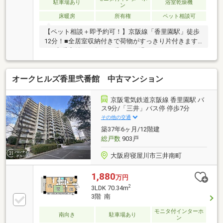
駐車場あり
浴室乾燥機
ン
床暖房
所有権
ペット相談可
【ペット相談＋即予約可！】京阪線「香里園駅」徒歩
12分！■全居室収納付きで荷物がすっきり片付きます
ね■床暖房付きで冬でも暖かくお過ごしいただけます■
食器洗浄乾燥機付で家事もスムーズです！
オークヒルズ香里弐番館 中古マンション
京阪電気鉄道京阪線 香里園駅 バ
ス9分/「三井」バス停 停歩7分
その他の交通
築37年6ヶ月/12階建
総戸数
903戸
大阪府寝屋川市三井南町
1,880
万円
2
3LDK 70.34m
3階 南
モニタ付インターホ
南向き
駐車場あり
ン