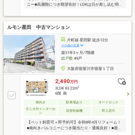
ニー■高層階につき眺望良好！LDKは日が差し込む明る
い空間です■スーパーやコンビニが徒歩約9分で買い物
至便■香里園駅徒歩11分の好立地
ルモン星田 中古マンション
片町線 星田駅 徒歩12分
その他の交通
築31年3ヶ月/7階建
総戸数
49戸
大阪府寝屋川市寝屋１丁目
2,490
万円
2
3LDK 63.22m
6階 南
南向き
駐車場あり
オートロック
モニタ付インターホ
浴室乾燥機
即入居可
ン
【ペット飼育可＋即予約可】令和8年4月リフォーム！
■南向きバルコニーにつき陽当たり・通風良好！■屋根
裏収納付きでお荷物が多い方も安心！■防犯面も安心