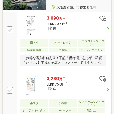
大阪府寝屋川市香里西之町
3,090
万円
2
3LDK 70.54m
6階 南
モニタ付インターホ
南向き
オートロック
ン
浴室乾燥機
所有権
システムキッチン
【お得な購入特典あり！下記「備考欄」を必ずご確認
ください♪】平成９年築／２０２６年７月中旬リノベ
ーション工事完了予定／６階部分／南向き住戸／フル
フラットの対面キッチン（食洗機付）／オートロック
完備！
3,280
万円
2
3LDK 75.08m
2階 南
リフォームリノベー
南向き
所有権
ション
システムキッチン
エレベーター
2階以上