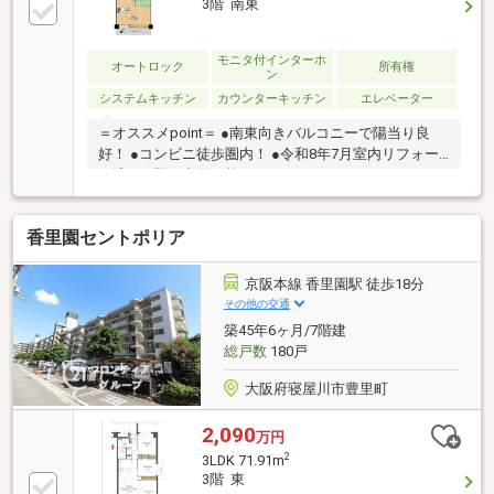
3階 南東
モニタ付インターホ
オートロック
所有権
ン
システムキッチン
カウンターキッチン
エレベーター
＝オススメpoint＝ ●南東向きバルコニーで陽当り良
好！ ●コンビニ徒歩圏内！ ●令和8年7月室内リフォー
ム済！ ●即日内覧可能です！
香里園セントポリア
京阪本線 香里園駅 徒歩18分
その他の交通
築45年6ヶ月/7階建
総戸数
180戸
大阪府寝屋川市豊里町
2,090
万円
2
3LDK 71.91m
3階 東