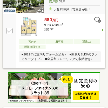
総戸数
32戸
大阪府寝屋川市三井が丘４
580
万円
2
3LDK 60.02m
3階 南
南向き
所有権
2階以上
間取り図有り
■2022年に室内リフォーム済み♪ ■間取り3LDKのファ
ミリータイプ♪ ■全居室フローリングで収納付き♪ ■
南向きバルコニーにつき陽当り良好♪ ■2025年末日大
規模修繕完了♪