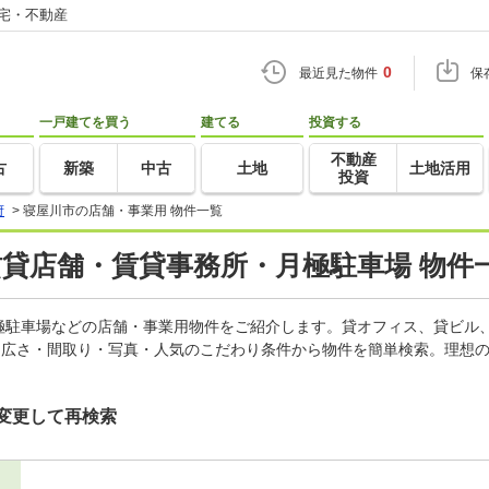
住宅・不動産
0
最近見た物件
保
一戸建てを買う
建てる
投資する
不動産
古
新築
中古
土地
土地活用
投資
府
>
寝屋川市の店舗・事業用 物件一覧
賃貸店舗・賃貸事務所・月極駐車場 物件
極駐車場などの店舗・事業用物件をご紹介します。貸オフィス、貸ビル
・広さ・間取り・写真・人気のこだわり条件から物件を簡単検索。理想の
変更して再検索