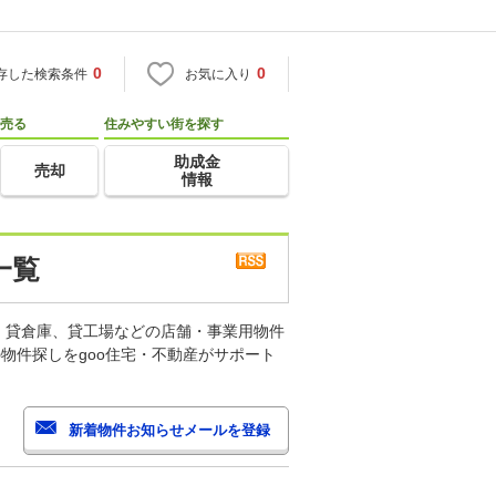
0
0
存した検索条件
お気に入り
売る
住みやすい街を探す
助成金
売却
情報
一覧
、貸倉庫、貸工場などの店舗・事業用物件
物件探しをgoo住宅・不動産がサポート