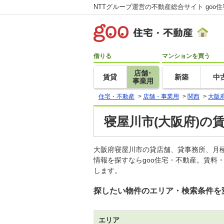
NTTグループ運営の不動産総合サイト goo
借りる
マンションを買う
店舗･
賃貸
新築
中
事業用
住宅・不動産
>
店舗・事業用
>
関西
>
大阪
寝屋川市(大阪府)の
大阪府寝屋川市の貸店舗、貸事務所、月
情報を探すならgoo住宅・不動産。賃料
します。
探したい物件のエリア・検索条件を
エリア