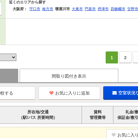
近くのエリアから探す
大阪府：
守口市
枚方市
寝屋川市
大東市
門真市
摂津市
四條畷市
交野
1
2
間取り図付き表示
お気に入りに追加
空室状況
所在地/交通
賃料
礼金/
（駅/バス 所要時間）
管理費等
保証金/敷
お気に入