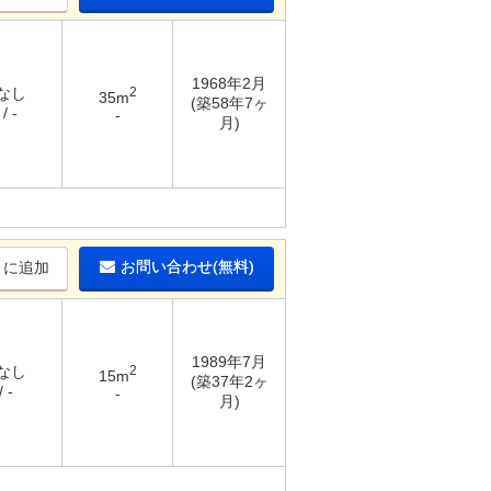
1968年2月
 なし
2
35m
(築58年7ヶ
/ -
-
月)
お問い合わせ(無料)
りに追加
1989年7月
 なし
2
15m
(築37年2ヶ
 -
-
月)