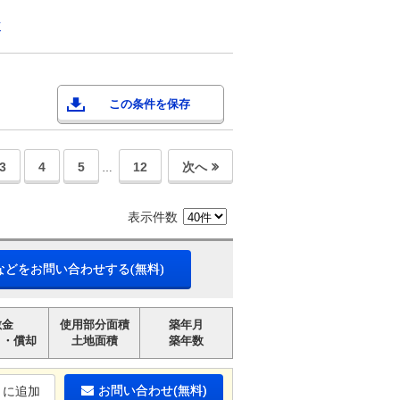
市
この条件を保存
3
4
5
12
次へ
…
表示件数
などをお問い合わせする(無料)
敷金
使用部分面積
築年月
引・償却
土地面積
築年数
お問い合わせ(無料)
りに追加