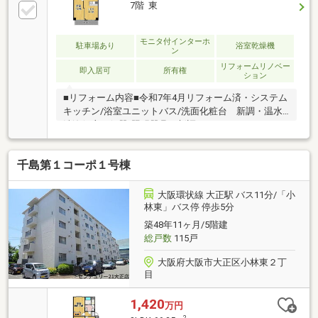
す。※室内には残置物ありですが、引き渡し時には売
7階 東
主様より撤去予定です。～周辺環境～■サンディ 大正
小林店 約650ｍ■千島ガーデンモール 約600ｍ■スー
パーマルハチ 大正店 約650ｍ■セブン-イレブン 大阪
モニタ付インターホ
駐車場あり
浴室乾燥機
ン
小林東３丁目店 約700ｍ
リフォームリノベー
即入居可
所有権
ション
■リフォーム内容■令和7年4月リフォーム済・システム
キッチン/浴室ユニットバス/洗面化粧台 新調・温水
洗浄便座・便器/照明器具 新調・クロス/フローリン
グ/CF 張替・建具交換/ハウスクリーニング 等■周
辺環境情報■・ファミリーマート 徒歩5分・千島ガー
千島第１コーポ１号棟
デンズモール 徒歩9分・済生会泉尾病院 徒歩17分
小林小学校 徒歩4分大正中央中学校 徒歩10分□■セ
ンチュリー21西九条店の強み■□＊此花・港・大正・西
大阪環状線 大正駅 バス11分/「小
淀川の大阪ベイエリアに地域密着型店舗！＊不動産仲
林東」バス停 停歩5分
介歴10年以上！地域にも詳しいスタッフが在籍！＊多
築48年11ヶ月/5階建
数の銀行からお客様に合う住宅ローンをご紹介しま
総戸数
115戸
す！
大阪府大阪市大正区小林東２丁
目
1,420
万円
2