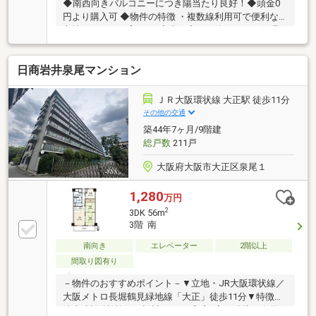
◆南西向きバルコニーにつき陽当たり良好！◆頭金0
円より購入可 ◆物件の特徴 ・複数線利用可で便利な
立地・ペット飼育可♪・室内丁寧にお使いです・住環
境良好・周辺環境充実◆見るだけ大歓迎◆接客対応品
質に自信があり◆ご相談だけでも承ります◆夜間早朝
日商岩井泉尾マンション
もお気軽にご連絡ください！◆無料送迎可
◇―◇―◇―◇―◇―◇―◇―◇―◇―◇―◇「購入す
るか分からないけど見るだけ見たい」「家を見るのが
ＪＲ大阪環状線 大正駅 徒歩11分
初めてで不安」「他社の物件もまとめて見てみたい」
その他の交通
等 ご購入をご検討中のお客様にとって、より良い条件
築44年7ヶ月/9階建
でご購入頂く為に精一杯サポート致します！不動産の
総戸数
211戸
事なら何でもお気軽にご相談下さい！
大阪府大阪市大正区泉尾１
1,280
万円
2
3DK 56m
3階 南
南向き
エレベーター
2階以上
間取り図有り
－物件のおすすめポイント－▼立地・JR大阪環状線／
大阪メトロ長堀鶴見緑地線「大正」徒歩11分▼特徴・
清水建設(株)施工・設計・DKに和室2室が隣接、多用