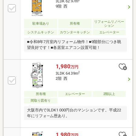
3LDK 62.97m
9階 西
リフォームリノベー
駐車場あり
所有権
ション
システムキッチン
カウンターキッチン
エレベーター
■令和8年7月室内リフォーム物件！■9階部分につき眺
望良好です！■各居室エアコン設置可能！
1,980
万円
2
3LDK 64.39m
2階 西
所有権
エレベーター
2階以上
間取り図有り
大阪市内で3LDK1 000円台のマンションです。平成22
年にリフォ―ム歴あり。
1,980
万円