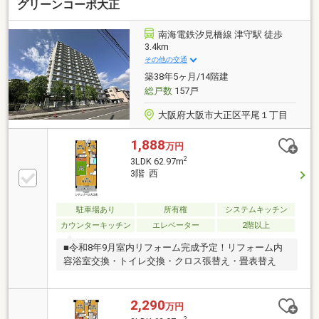
グリーンコーポ大正
南海電鉄汐見橋線 津守駅 徒歩
3.4km
その他の交通
築38年5ヶ月/14階建
総戸数
157戸
大阪府大阪市大正区平尾１丁目
1,888
万円
2
3LDK 62.97m
3階 西
駐車場あり
所有権
システムキッチン
カウンターキッチン
エレベーター
2階以上
■令和8年9月室内リフォーム完成予定！リフォーム内
容浴室交換・トイレ交換・クロス張替え・畳表替え
2,290
万円
2