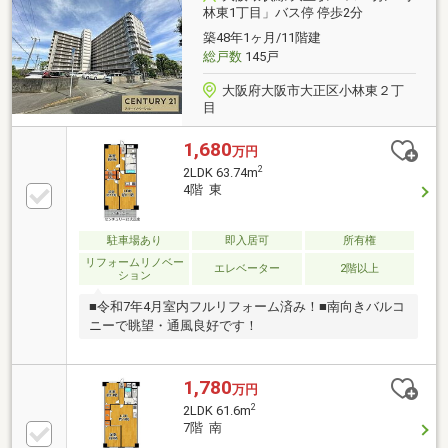
林東1丁目」バス停 停歩2分
築48年1ヶ月/11階建
総戸数
145戸
大阪府大阪市大正区小林東２丁
目
1,680
万円
2
2LDK 63.74m
4階 東
駐車場あり
即入居可
所有権
リフォームリノベー
エレベーター
2階以上
ション
■令和7年4月室内フルリフォーム済み！■南向きバルコ
ニーで眺望・通風良好です！
1,780
万円
2
2LDK 61.6m
7階 南