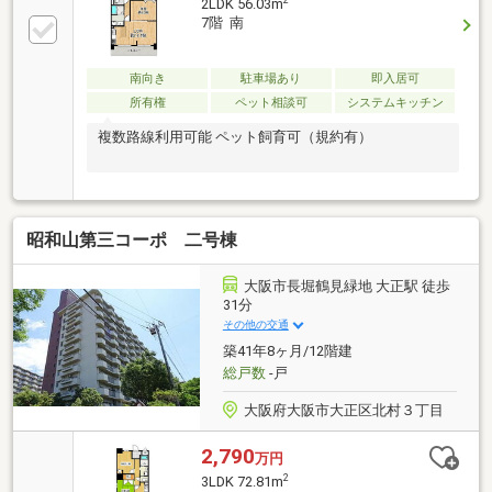
2LDK 56.03m
7階 南
南向き
駐車場あり
即入居可
所有権
ペット相談可
システムキッチン
複数路線利用可能 ペット飼育可（規約有）
昭和山第三コーポ 二号棟
大阪市長堀鶴見緑地 大正駅 徒歩
31分
その他の交通
築41年8ヶ月/12階建
総戸数
-戸
大阪府大阪市大正区北村３丁目
2,790
万円
2
3LDK 72.81m