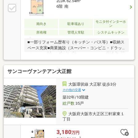
2LDK 62.54m
6階 南
モニタ付インターホ
南向き
駐車場あり
ン
所有権
管理人常駐
システムキッチン
■一部リフォーム歴有り（キッチン・バス等）■収納ス
ペース充実■商業施設（スーパー・コンビニ・ドラッ
グストア）近くて生活便利■エレベーター２基以上■閑
静な立地で落ち着いた暮らし
サンコーヴァンテアン大正館
大阪環状線 大正駅 徒歩3分
その他の交通
築32年/10階建
総戸数
35戸
大阪府大阪市大正区三軒家東１
丁目
3,180
万円
2