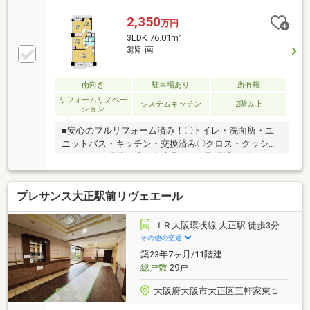
まで約600ｍ●大正北中学校まで約240ｍ■周辺施設ファ
ミリー保育園チシマまで約410ｍファミリーマート 大
2,350
万円
正北村店まで約140ｍサンディ 北恩加島店まで約500ｍ
2
3LDK 76.01m
キリン堂 大正泉尾店まで約460ｍ大阪市大正区役所ま
3階 南
で約650ｍ泉尾公園まで約800ｍ◎見学カレンダーから
予約できます◎赤い見学ボタンをクリック♪お電話で
のお問い合わせもお待ちしております！
南向き
駐車場あり
所有権
リフォームリノベー
システムキッチン
2階以上
ション
■安心のフルリフォーム済み！〇トイレ・洗面所・ユ
ニットバス・キッチン・交換済み〇クロス・クッショ
ンフロア・張替え済み〇建具・全般取替済み■納得の
物件環境！〇南向きのバルコニー〇専有面積76.01㎡の
広々3LDK〇南面・北面の二面バルコニー
プレサンス大正駅前リヴェエール
ＪＲ大阪環状線 大正駅 徒歩3分
その他の交通
築23年7ヶ月/11階建
総戸数
29戸
大阪府大阪市大正区三軒家東１