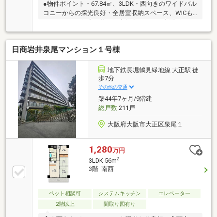
●物件ポイント・67.84㎡、3LDK・西向きのワイドバル
コニーからの採光良好・全居室収納スペース、WICも
あり・ペット飼育可能（飼育規定あり）・宅配ボック
スあり・エレベーター2基あり・その他面積 アルコ
ーブ約0.86㎡、室外置場約0.76㎡●設備、内装一新のリ
日商岩井泉尾マンション１号棟
ノベーション物件リフォーム内容一部 2026年8月下
旬完成予定・システムキッチン新調（食洗機、3口ガ
スコンロ付き） ・バスルーム新調（浴室乾燥機付
地下鉄長堀鶴見緑地線 大正駅 徒
き）・エアコン先行配管工事（全部屋エアコン設置可
歩7分
能）・クロス、床全貼替 ・建具交換 ・収納スペー
その他の交通
ス新設 ・網戸交換・給湯器交換 ・照明器具設置
築44年7ヶ月/9階建
総戸数
211戸
大阪府大阪市大正区泉尾１
1,280
万円
2
3LDK 56m
3階 南西
ペット相談可
システムキッチン
エレベーター
2階以上
間取り図有り