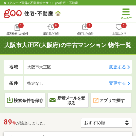
NTTグループ運営の不動産総合サイト goo住宅・不動産
1
0
0
0
最近検索した条件
最近見た物件
保存した条件
お気に入り
大阪市大正区(大阪府)の中古マンション 物件一覧
地域
変更する
大阪市大正区
条件
変更する
指定なし
新着メールを受
検索条件を保存
アプリで探す
取る
89
件
が該当しました。