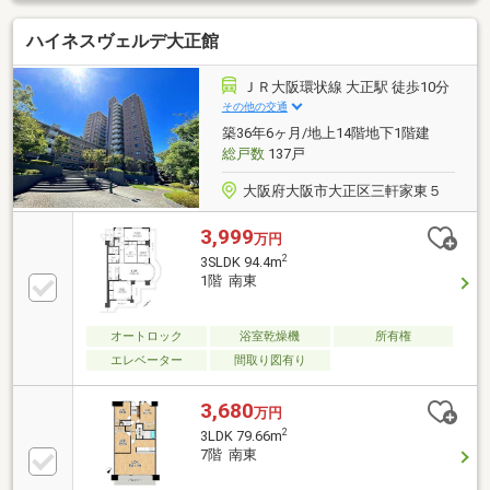
イレブン 徒歩3分・ダイレックス 徒歩1分・小正医
ハイネスヴェルデ大正館
院 徒歩4分・南岡島小学校 徒歩9分・大正西中学
校 徒歩11分□■センチュリー21西九条店の強み■□＊
此花・港・大正・西淀川の大阪ベイエリアに強い地域
ＪＲ大阪環状線 大正駅 徒歩10分
密着型店舗！＊不動産仲介歴10年以上！地域にも詳し
その他の交通
いスタッフが在籍！＊多数の銀行からお客様に合う住
築36年6ヶ月/地上14階地下1階建
宅ローンをご紹介します
総戸数
137戸
大阪府大阪市大正区三軒家東５
3,999
万円
2
3SLDK 94.4m
1階 南東
オートロック
浴室乾燥機
所有権
エレベーター
間取り図有り
3,680
万円
2
3LDK 79.66m
7階 南東