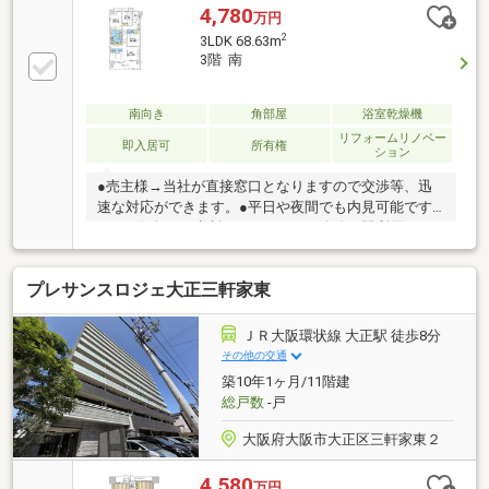
4,780
万円
2
3LDK 68.63m
3階 南
南向き
角部屋
浴室乾燥機
リフォームリノベー
即入居可
所有権
ション
●売主様→当社が直接窓口となりますので交渉等、迅
速な対応ができます。●平日や夜間でも内見可能です
のでお気軽にご相談ください！●３路線３駅利用可
能！交通至便の好立地●南西角部屋！●６８m2の室内
空間◇◆注目ポイント◆◇・インテリアデザイナーに
プレサンスロジェ大正三軒家東
よる洗練されたモダンな内装・２０２６年３月フルリ
ノベーション施工・新婚さんや小さいお子様がおられ
るご家族に最適な広さ！中古マンションのことならお
ＪＲ大阪環状線 大正駅 徒歩8分
任せください♪ちょっと聞いてみたいことがある、住
その他の交通
宅ローンのことを聞きたい、住替えだけど大丈夫です
築10年1ヶ月/11階建
か？などお気軽にお問合せくださいませ♪
総戸数
-戸
大阪府大阪市大正区三軒家東２
4,580
万円