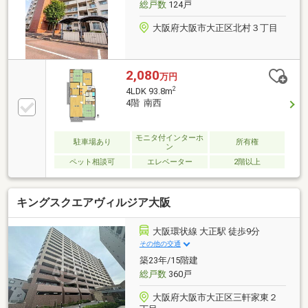
総戸数
124戸
大阪府大阪市大正区北村３丁目
2,080
万円
2
4LDK 93.8m
4階 南西
モニタ付インターホ
駐車場あり
所有権
ン
ペット相談可
エレベーター
2階以上
キングスクエアヴィルジア大阪
大阪環状線 大正駅 徒歩9分
その他の交通
築23年/15階建
総戸数
360戸
大阪府大阪市大正区三軒家東２