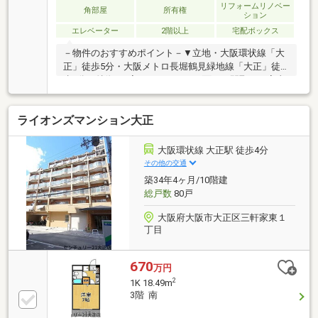
三軒家東小学校 徒歩6分(約450m)■ ご希望の住まい探
リフォームリノベー
角部屋
所有権
ション
しをお手伝いします ━━━━━・・・物件の詳細・ご
エレベーター
2階以上
宅配ボックス
相談はお気軽にお問い合わせください。
－物件のおすすめポイント－▼立地・大阪環状線「大
正」徒歩5分・大阪メトロ長堀鶴見緑地線「大正」徒
歩5分▼特徴・3室がバルコニーに面した間取り・家事
動線良好な2WAYキッチン・主寝室はWIC付・浴室は窓
付、換気可能・住戸の独立性を高める専用ポーチ・ト
ライオンズマンション大正
ランクルーム有▼令和8年8月室内リフォーム内容【交
換】キッチン、洗面台、トイレ、UB 等【張替】フロ
ーリング・クロス(全居室)、CF▼周辺環境・セブンイ
大阪環状線 大正駅 徒歩4分
レブン大阪三軒家東4丁目店 徒歩2分(約140m)■ ご希望
その他の交通
の住まい探しをお手伝いします ━━━━━・・・物件
築34年4ヶ月/10階建
の詳細・ご相談はお気軽にお問い合わせください。
総戸数
80戸
大阪府大阪市大正区三軒家東１
丁目
670
万円
2
1K 18.49m
3階 南