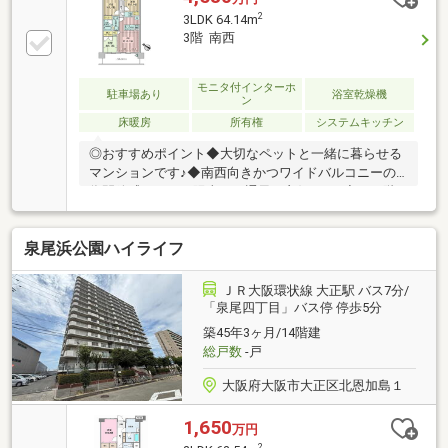
2
3LDK 64.14m
3階 南西
モニタ付インターホ
駐車場あり
浴室乾燥機
ン
床暖房
所有権
システムキッチン
◎おすすめポイント◆大切なペットと一緒に暮らせる
マンションです♪◆南西向きかつワイドバルコニーの
為開放感があり、陽当り・通風も良好です♪◆下の階
にお部屋がないため、お子さんの足音なども気にせず
過ごせます♪◆小学校・中学校が徒歩３分圏内でお子
泉尾浜公園ハイライフ
様の通学にも安心！◆LDK約14.1帖・3LDK！◆全居室
収納で和室には押し入れもございます♪◆2沿線利用の
マルチアクセスで市内の移動簿便利♪◆浄水器・食洗
ＪＲ大阪環状線 大正駅 バス7分/
器・浴室乾燥機付き！
「泉尾四丁目」バス停 停歩5分
築45年3ヶ月/14階建
総戸数
-戸
大阪府大阪市大正区北恩加島１
1,650
万円
2