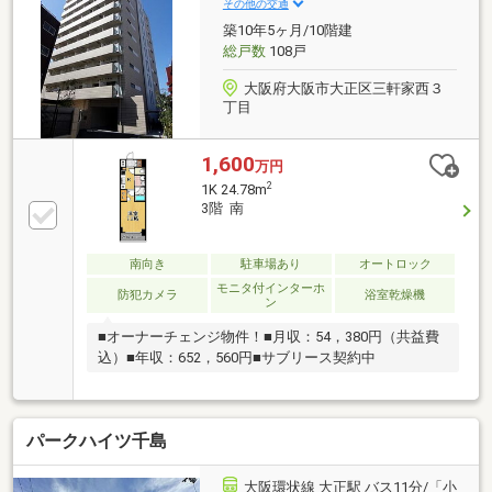
その他の交通
築10年5ヶ月/10階建
総戸数
108戸
大阪府大阪市大正区三軒家西３
丁目
1,600
万円
2
1K 24.78m
3階 南
南向き
駐車場あり
オートロック
モニタ付インターホ
防犯カメラ
浴室乾燥機
ン
■オーナーチェンジ物件！■月収：54，380円（共益費
込）■年収：652，560円■サブリース契約中
パークハイツ千島
大阪環状線 大正駅 バス11分/「小