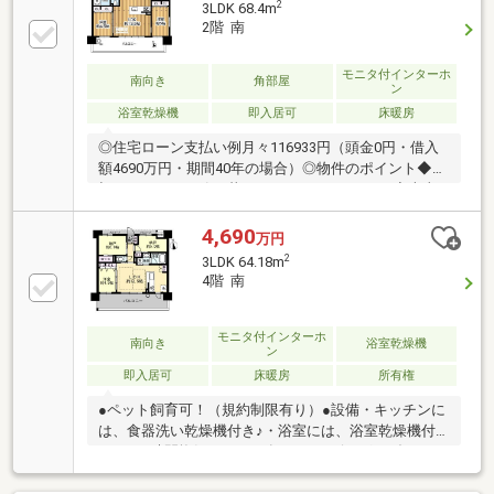
2
3LDK 68.4m
2階 南
モニタ付インターホ
南向き
角部屋
ン
浴室乾燥機
即入居可
床暖房
◎住宅ローン支払い例月々116933円（頭金0円・借入
額4690万円・期間40年の場合）◎物件のポイント◆大
切なペットと一緒に暮らせるマンションです♪◆南東
角部屋ですので陽当り良好です♪◆下の階にお部屋が
ないため、お子さんの足音なども気にせず過ごせます
4,690
万円
♪◆購入後短期間のみ使用のため、室内の使用感もな
2
3LDK 64.18m
く大変美麗です☆◆LDK約13.5帖・3LDK！◆2沿線利
4階 南
用できるため大阪市内ならどこへ行くにも便利です
♪◆食洗器・浴室乾燥機付き！◆我公司有中国籍的工
作人員。針対海外匯款等各項手続経験豊富、接受各種
モニタ付インターホ
南向き
浴室乾燥機
ン
咨詢！※ご内覧予約は無料通話0120-208-968がスムー
即入居可
床暖房
所有権
ズ♪※複数物件併せての内覧も可能です♪
●ペット飼育可！（規約制限有り）●設備・キッチンに
は、食器洗い乾燥機付き♪・浴室には、浴室乾燥機付
き♪・24時間換気システム有り♪・リビング・ダイニン
グに冬場に嬉しい床暖房有り♪