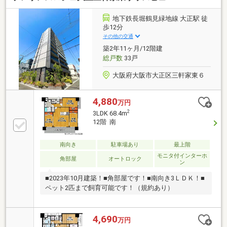
地下鉄長堀鶴見緑地線 大正駅 徒
歩12分
その他の交通
築2年11ヶ月/12階建
総戸数
33戸
大阪府大阪市大正区三軒家東６
4,880
万円
2
3LDK 68.4m
12階 南
南向き
駐車場あり
最上階
モニタ付インターホ
角部屋
オートロック
ン
■2023年10月建築！■角部屋です！■南向き3ＬＤＫ！■
ペット2匹まで飼育可能です！（規約あり）
4,690
万円