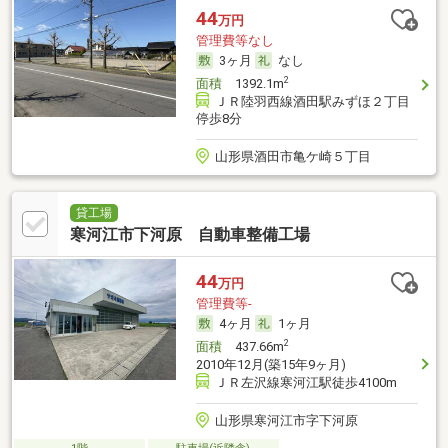
44
万円
管理費等なし
3ヶ月
なし
2
面積
1392.1m
ＪＲ陸羽西線酒田駅みずほ２丁目
停歩8分
山形県酒田市亀ケ崎５丁目
貸工場
寒河江市下河原 自動車整備工場
44
万円
管理費等-
4ヶ月
1ヶ月
2
面積
437.66m
2010年12月(築15年9ヶ月)
ＪＲ左沢線寒河江駅徒歩4100m
山形県寒河江市字下河原