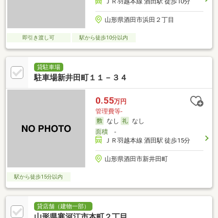
ＪＲ羽越本線 酒田駅 徒歩10分
山形県酒田市浜田２丁目
即引き渡し可
駅から徒歩10分以内
貸駐車場
駐車場新井田町１１－３４
0.55
万円
管理費等-
なし
なし
面積
-
ＪＲ羽越本線 酒田駅 徒歩15分
山形県酒田市新井田町
駅から徒歩15分以内
貸店舗（建物一部）
山形県寒河江市本町２丁目