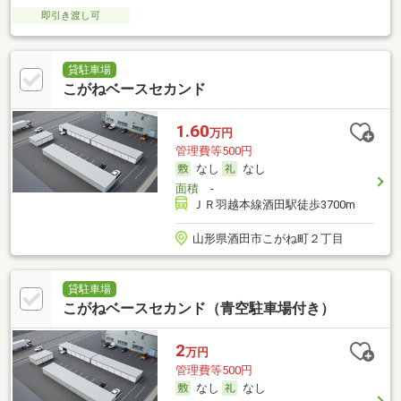
即引き渡し可
貸駐車場
こがねベースセカンド
1.60
万円
管理費等500円
なし
なし
面積
-
ＪＲ羽越本線酒田駅徒歩3700m
山形県酒田市こがね町２丁目
貸駐車場
こがねベースセカンド（青空駐車場付き）
2
万円
管理費等500円
なし
なし