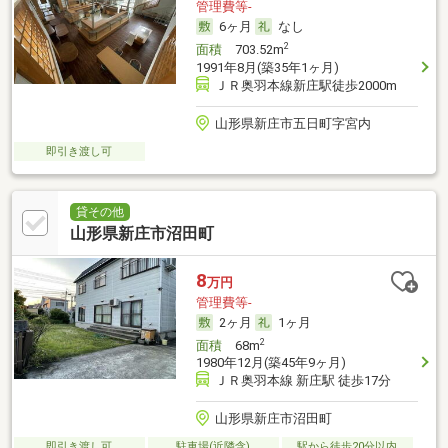
管理費等-
6ヶ月
なし
2
面積
703.52m
1991年8月(築35年1ヶ月)
ＪＲ奥羽本線新庄駅徒歩2000m
山形県新庄市五日町字宮内
即引き渡し可
貸その他
山形県新庄市沼田町
8
万円
管理費等-
2ヶ月
1ヶ月
2
面積
68m
1980年12月(築45年9ヶ月)
ＪＲ奥羽本線 新庄駅 徒歩17分
山形県新庄市沼田町
即引き渡し可
駐車場(近隣含)
駅から徒歩20分以内