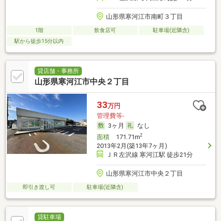
山形県寒河江市南町３丁目
1階
飲食店可
駐車場(近隣含)
駅から徒歩15分以内
貸店舗・事務所
山形県寒河江市中央２丁目
33
万円
管理費等-
3ヶ月
なし
2
面積
171.71m
2013年2月(築13年7ヶ月)
ＪＲ左沢線 寒河江駅 徒歩21分
山形県寒河江市中央２丁目
即引き渡し可
駐車場(近隣含)
貸駐車場