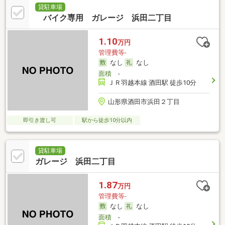
貸駐車場
バイク専用 ガレージ 浜田二丁目
1.10
万円
管理費等-
なし
なし
面積
-
ＪＲ羽越本線 酒田駅 徒歩10分
山形県酒田市浜田２丁目
即引き渡し可
駅から徒歩10分以内
貸駐車場
ガレージ 浜田二丁目
1.87
万円
管理費等-
なし
なし
面積
-