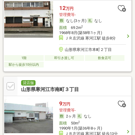
12
万円
管理費等-
なし(3ヶ月)
なし
2
面積
69.2m
1968年8月(築58年1ヶ月)
ＪＲ左沢線 寒河江駅 徒歩8分
山形県寒河江市本町２丁目
1階
即引き渡し可
飲食店可
駅から徒歩10分以内
貸店舗
山形県寒河江市南町３丁目
9
万円
管理費等-
2ヶ月
なし
2
面積
50m
1990年1月(築36年8ヶ月)
ＪＲ左沢線 寒河江駅 徒歩13分