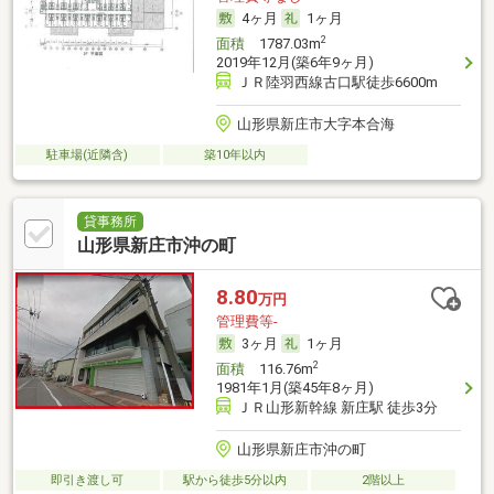
4ヶ月
1ヶ月
2
面積
1787.03m
2019年12月(築6年9ヶ月)
ＪＲ陸羽西線古口駅徒歩6600m
山形県新庄市大字本合海
駐車場(近隣含)
築10年以内
貸事務所
山形県新庄市沖の町
8.80
万円
管理費等-
3ヶ月
1ヶ月
2
面積
116.76m
1981年1月(築45年8ヶ月)
ＪＲ山形新幹線 新庄駅 徒歩3分
山形県新庄市沖の町
即引き渡し可
駅から徒歩5分以内
2階以上