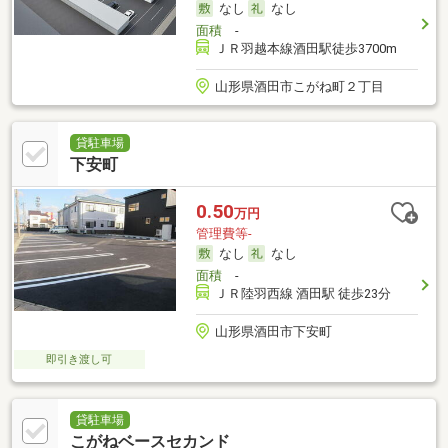
なし
なし
面積
-
ＪＲ羽越本線酒田駅徒歩3700m
山形県酒田市こがね町２丁目
貸駐車場
下安町
0.50
万円
管理費等-
なし
なし
面積
-
ＪＲ陸羽西線 酒田駅 徒歩23分
山形県酒田市下安町
即引き渡し可
貸駐車場
こがねベースセカンド