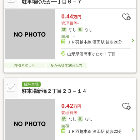
駐車場ゆたか一丁目６－７
0.44
万円
管理費等-
なし
なし
面積
-
ＪＲ羽越本線 酒田駅 徒歩20分
山形県酒田市ゆたか１丁目
即引き渡し可
駅から徒歩20分以内
貸駐車場
駐車場新橋２丁目２３－１４
0.42
万円
管理費等-
なし
なし
面積
-
ＪＲ羽越本線 酒田駅 徒歩22分