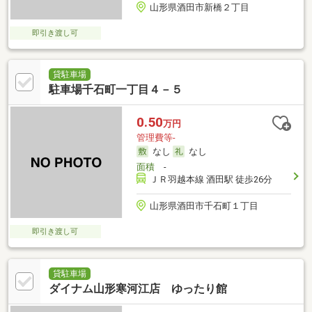
山形県酒田市新橋２丁目
即引き渡し可
貸駐車場
駐車場千石町一丁目４－５
0.50
万円
管理費等-
なし
なし
面積
-
ＪＲ羽越本線 酒田駅 徒歩26分
山形県酒田市千石町１丁目
即引き渡し可
貸駐車場
ダイナム山形寒河江店 ゆったり館