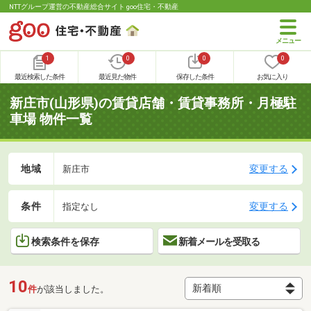
NTTグループ運営の不動産総合サイト goo住宅・不動産
1
0
0
0
最近検索した条件
最近見た物件
保存した条件
お気に入り
新庄市(山形県)の賃貸店舗・賃貸事務所・月極駐
車場 物件一覧
地域
変更する
新庄市
条件
変更する
指定なし
検索条件を保存
新着メールを受取る
10
件
が該当しました。