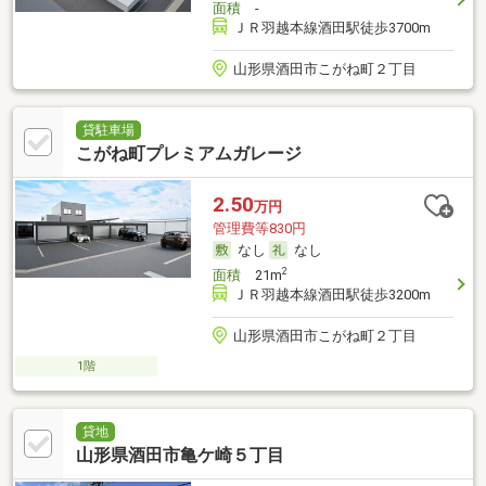
面積
-
ＪＲ羽越本線酒田駅徒歩3700m
山形県酒田市こがね町２丁目
貸駐車場
こがね町プレミアムガレージ
2.50
万円
管理費等830円
なし
なし
2
面積
21m
ＪＲ羽越本線酒田駅徒歩3200m
山形県酒田市こがね町２丁目
1階
貸地
山形県酒田市亀ケ崎５丁目