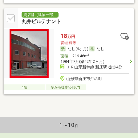
貸店舗（建物一部）
丸井ビルテナント
18
万円
管理費等-
なし(6ヶ月)
なし
2
面積
216.46m
1984年7月(築42年2ヶ月)
ＪＲ山形新幹線 新庄駅 徒歩4分
山形県新庄市沖の町
1階
駅から徒歩5分以内
1～10
件