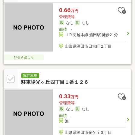
0.66
万円
管理費等-
なし
なし
面積
-
ＪＲ羽越本線 酒田駅 徒歩21分
山形県酒田市日吉町２丁目
即引き渡し可
貸駐車場
駐車場光ヶ丘四丁目１番１２６
0.33
万円
管理費等-
なし
なし
面積
-
無
山形県酒田市光ケ丘３丁目