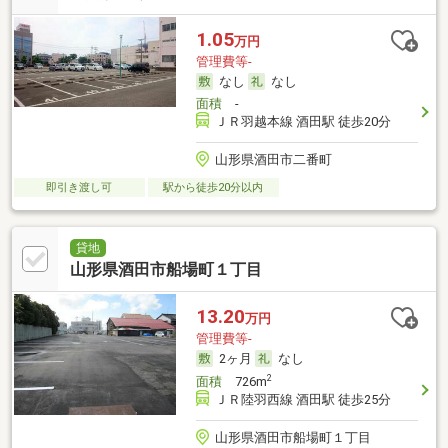
1.05
万円
管理費等-
なし
なし
面積
-
ＪＲ羽越本線 酒田駅 徒歩20分
山形県酒田市二番町
即引き渡し可
駅から徒歩20分以内
貸地
山形県酒田市船場町１丁目
13.20
万円
管理費等-
2ヶ月
なし
2
面積
726m
ＪＲ陸羽西線 酒田駅 徒歩25分
山形県酒田市船場町１丁目