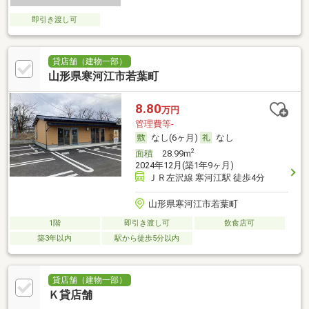
即引き渡し可
貸店舗（建物一部）
山形県寒河江市若葉町
8.80
万円
管理費等-
なし(6ヶ月)
なし
2
面積
28.99m
2024年12月(築1年9ヶ月)
ＪＲ左沢線 寒河江駅 徒歩4分
山形県寒河江市若葉町
1階
即引き渡し可
飲食店可
築3年以内
駅から徒歩5分以内
貸店舗（建物一部）
Ｋ貸店舗