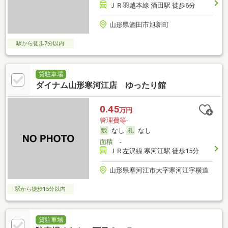
ＪＲ羽越本線 酒田駅 徒歩6分
山形県酒田市旭新町
駅から徒歩7分以内
貸駐車場
ダイナム山形寒河江店 ゆったり館
0.45
万円
管理費等-
なし
なし
面積
-
ＪＲ左沢線 寒河江駅 徒歩15分
山形県寒河江市大字寒河江字横道
駅から徒歩15分以内
貸駐車場