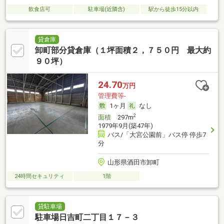
飲食店可
駐車場(近隣含)
駅から徒歩15分以内
貸倉庫
卸町部分貸倉庫（１坪面積２，７５０円 最大約
９０坪）
24.70
万円
管理費等-
1ヶ月
なし
2
面積
297m
1979年9月(築47年)
バス/「大宮公園前」バス停 停歩7
分
山形県酒田市卸町
24時間セキュリティ
1階
貸駐車場
駐車場日吉町二丁目１７－３