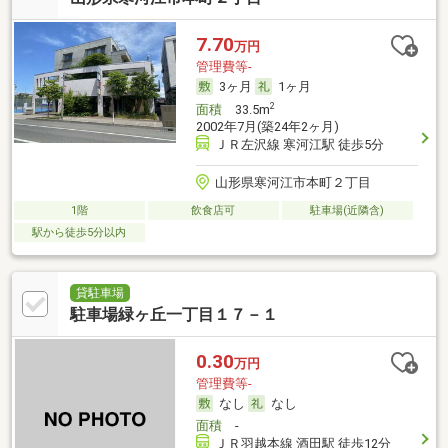
7.70
万円
管理費等-
3ヶ月
1ヶ月
2
面積
33.5m
2002年7月(築24年2ヶ月)
ＪＲ左沢線 寒河江駅 徒歩5分
山形県寒河江市本町２丁目
1階
飲食店可
駐車場(近隣含)
駅から徒歩5分以内
貸駐車場
駐車場緑ヶ丘一丁目１７－１
0.30
万円
管理費等-
なし
なし
面積
-
ＪＲ羽越本線 酒田駅 徒歩12分