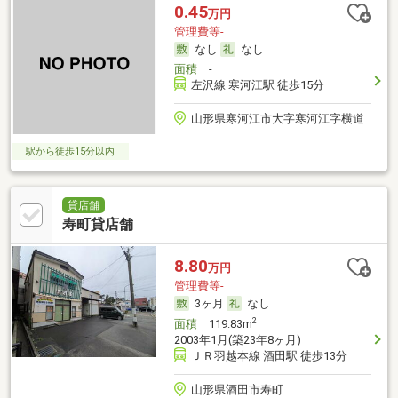
0.45
万円
管理費等-
なし
なし
面積
-
左沢線 寒河江駅 徒歩15分
山形県寒河江市大字寒河江字横道
駅から徒歩15分以内
貸店舗
寿町貸店舗
8.80
万円
管理費等-
3ヶ月
なし
2
面積
119.83m
2003年1月(築23年8ヶ月)
ＪＲ羽越本線 酒田駅 徒歩13分
山形県酒田市寿町