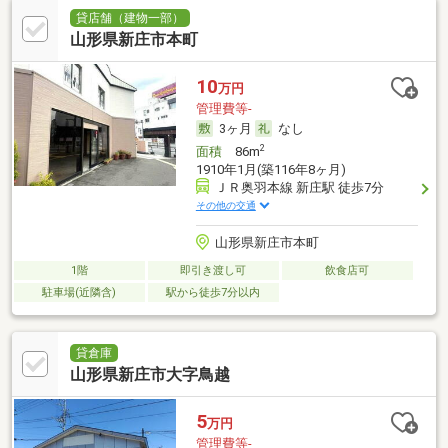
貸店舗（建物一部）
山形県新庄市本町
10
万円
管理費等-
3ヶ月
なし
2
面積
86m
1910年1月(築116年8ヶ月)
ＪＲ奥羽本線 新庄駅 徒歩7分
その他の交通
山形県新庄市本町
1階
即引き渡し可
飲食店可
駐車場(近隣含)
駅から徒歩7分以内
貸倉庫
山形県新庄市大字鳥越
5
万円
管理費等-