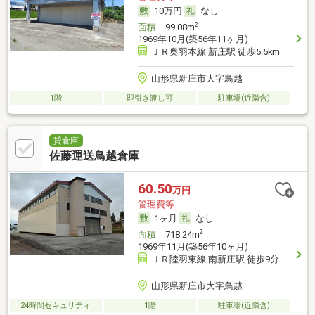
10万円
なし
2
面積
99.08m
1969年10月(築56年11ヶ月)
ＪＲ奥羽本線 新庄駅 徒歩5.5km
山形県新庄市大字鳥越
1階
即引き渡し可
駐車場(近隣含)
貸倉庫
佐藤運送鳥越倉庫
60.50
万円
管理費等-
1ヶ月
なし
2
面積
718.24m
1969年11月(築56年10ヶ月)
ＪＲ陸羽東線 南新庄駅 徒歩9分
山形県新庄市大字鳥越
24時間セキュリティ
1階
駐車場(近隣含)