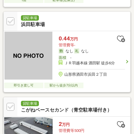
1階
駐車場(近隣含)
貸駐車場
浜田駐車場
0.44
万円
管理費等-
なし
なし
面積
-
ＪＲ羽越本線 酒田駅 徒歩6分
山形県酒田市浜田２丁目
即引き渡し可
駅から徒歩7分以内
貸駐車場
こがねベースセカンド（青空駐車場付き）
2
万円
管理費等500円