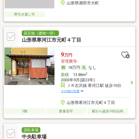
山形県酒田市大町
即引き渡し可
貸店舗（建物一部）
山形県寒河江市元町４丁目
9
万円
管理費等-
18万円
なし
2
面積
13.86m
2003年9月(築23年)
ＪＲ左沢線 寒河江駅 徒歩10分
その他の交通
山形県寒河江市元町４丁目
1階
飲食店可
駅から徒歩10分以内
貸駐車場
中央駐車場