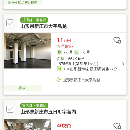
駅から徒歩10分以内
貸店舗・事務所
山形県新庄市大字鳥越
11
万円
管理費等-
2ヶ月
1ヶ月
2
面積
664.91m
1975年8月(築51年1ヶ月)
ＪＲ山形新幹線 新庄駅 徒歩27分
山形県新庄市大字鳥越
2階以上
貸店舗・事務所
山形県新庄市五日町字宮内
40
万円