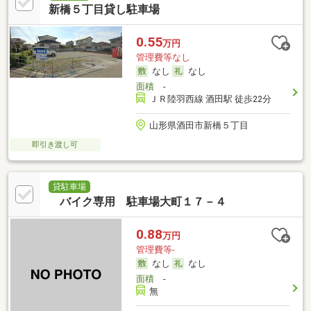
新橋５丁目貸し駐車場
0.55
万円
管理費等なし
なし
なし
面積
-
ＪＲ陸羽西線 酒田駅 徒歩22分
山形県酒田市新橋５丁目
即引き渡し可
貸駐車場
バイク専用 駐車場大町１７－４
0.88
万円
管理費等-
なし
なし
面積
-
無