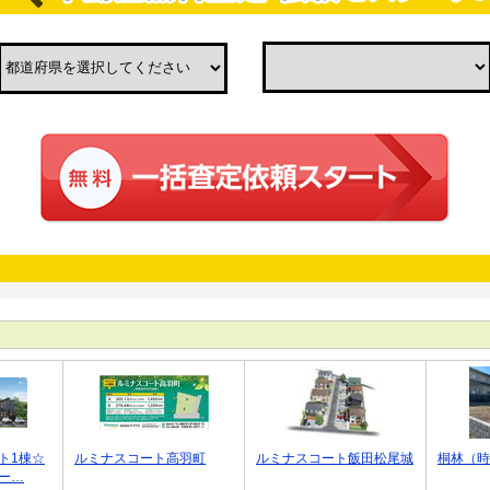
ト1棟☆
ルミナスコート高羽町
ルミナスコート飯田松尾城
桐林（時
ー…