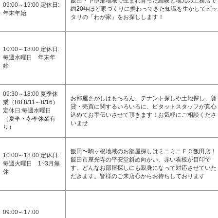
飯田・下伊那地域で生まれ育った経験と地元の工務店で
09:00～19:00 定休日:
約20年ほど家づくりに携わってきた知識を生かしてピッ
年末年始
タリの「わが家」をお探しします！
10:00～18:00 定休日:
毎週水曜日 年末年
始
09:30～18:00 夏季休
お部屋さがしはもちろん、テナント探しや土地探し、賃
業（R8.8/11～8/16）
貸・売買に関するいろいろに、ピタットスタッフが真心
定休日:毎週水曜日
込めてお手伝いさせて頂きます！お気軽にご相談くださ
（夏季・冬季休業有
いませ
り）
飯田〜駒ヶ根地域のお部屋探しはミニミニＦＣ飯田店！
10:00～18:00 定休日:
飯田市座光寺の平安堂斜め向かい、赤い看板が目印で
毎週火曜日 1~3月無
す。どんなお部屋探しにも親身になって対応させていた
休
だきます。皆様のご来店心からお待ちしております
09:00～17:00