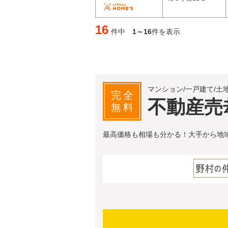
16
件中
1～16
件を表示
マンション/一戸建て/土
完全
不動産売
無料
最高価格も相場も分かる！大手から地