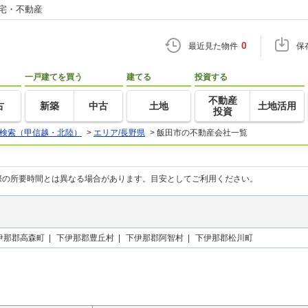
住宅・不動産
0
最近見た物件
保
一戸建てを買う
建てる
投資する
不動産
古
新築
中古
土地
土地活用
投資
検索（甲信越・北陸）
>
エリア/長野県
>
飯田市の不動産会社一覧
際の所要時間とは異なる場合があります。目安としてご利用ください。
伊那郡高森町 |
下伊那郡豊丘村 |
下伊那郡阿智村 |
下伊那郡松川町