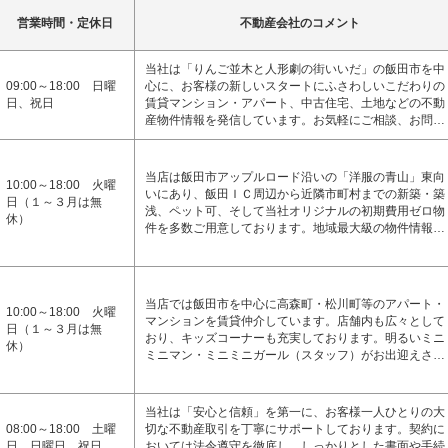
営業時間・定休日
不動産会社のコメント
当社は「りんご並木と人形劇の街いいだ」の飯田市を中
09:00～18:00 日曜
心に、お客様の新しいスタートにふさわしいこだわりの
日、祝日
賃貸マンション・アパート、中古住宅、土地などの不動
産物件情報を発信しています。お気軽にご相談、お問…
当店は飯田市アップルロード沿いの「洋服の青山」東向
10:00～18:00 火曜
いにあり、飯田ＩＣ周辺から近隣市町村までの新築・築
日（１～３月は無
浅、ペット可、そして当社オリジナルの初期費用ゼロ物
休）
件を多数ご用意しております。地域最大級の物件情報…
当店では飯田市を中心に高森町・松川町等のアパート・
10:00～18:00 火曜
マンションを賃貸仲介しています。店舗内も広々として
日（１～３月は無
おり、キッズコーナーも充実しております。明るいミニ
休）
ミニマン・ミニミニガール（スタッフ）がお出迎えさ…
当社は「安心と信頼」を第一に、お客様一人ひとりの大
08:00～18:00 土曜
切な不動産取引を丁寧にサポートしております。契約に
日、日曜日、祝日
おいては法令遵守を徹底し、しっかりとした書面や手続