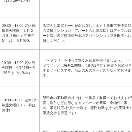
（12／29〜1／4）
09:30～18:00 定休日:
希望のお部屋を一生懸命お探しします！飯田市下伊那郡
毎週火曜日（１月２
の賃貸マンション、アパートのお部屋探しはアップルロ
月３月無休 ）年末年
ード沿い名古熊西信号北のアパマンショップ飯田店へお
始 盆 ５月連休
越しください。
「ヘヤワリ」を使って賢くお部屋を借りましょう。「ヘ
10:00～18:00 定休日:
ヤワリ」とは毎月2,000円（最大2年間）家賃をお値引き
火曜日（4月27日〜5
するサービスです。当店のみのサービスとなっておりま
月6日までお休み）
す。
飯田市の不動産会社では、一番多く取扱っております♪
10:00～18:00 定休日:
育て割引などお得なキャンペーンが豊富。全物件に家
毎週火曜日(1.2.3月は
具・家電対応♪社員の半数は、専門知識を持った宅建士♪
無休)
家賃交渉も得意です♪