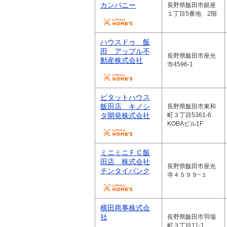
カンパニー
長野県飯田市銀座
１丁目5番地 2階
ハウスドゥ 飯
田 アップル不
長野県飯田市座光
動産株式会社
寺4596-1
ピタットハウス
飯田店 キノシ
長野県飯田市東和
タ開発株式会社
町３丁目5361-6
KOBAビル1F
ミニミニＦＣ飯
田店 株式会社
長野県飯田市座光
チンタイバンク
寺４５９９−１
横田商事株式会
社
長野県飯田市羽場
町３丁目11-1