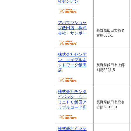
社センデン
アパマンショッ
プ飯田店 株式
長野県飯田市鼎名
会社 サンポー
古熊603-1
株式会社センデ
ン エイブルネ
ットワーク飯田
長野県飯田市上郷
店
別府3321-5
株式会社チンタ
イバンク ミニ
ミニＦＣ飯田ア
長野県飯田市鼎名
ップルロード店
古熊２０３０
株式会社ミツヤ