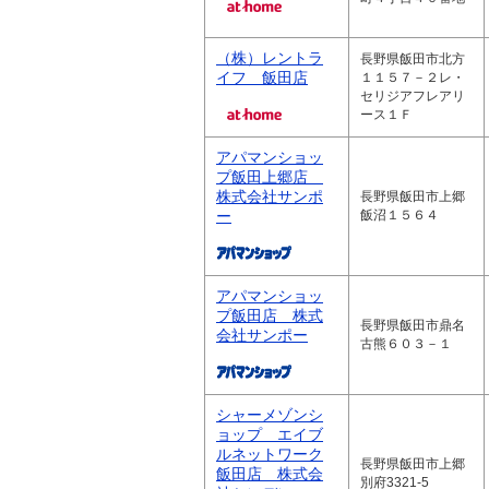
（株）レントラ
長野県飯田市北方
イフ 飯田店
１１５７－２レ・
セリジアフレアリ
ース１Ｆ
アパマンショッ
プ飯田上郷店
株式会社サンポ
長野県飯田市上郷
ー
飯沼１５６４
アパマンショッ
プ飯田店 株式
長野県飯田市鼎名
会社サンポー
古熊６０３－１
シャーメゾンシ
ョップ エイブ
ルネットワーク
長野県飯田市上郷
飯田店 株式会
別府3321-5