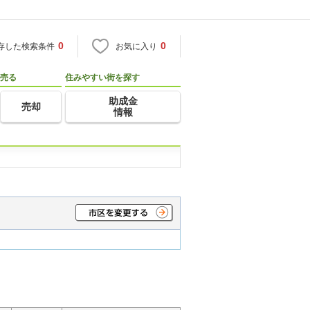
0
0
存した検索条件
お気に入り
売る
住みやすい街を探す
助成金
売却
情報