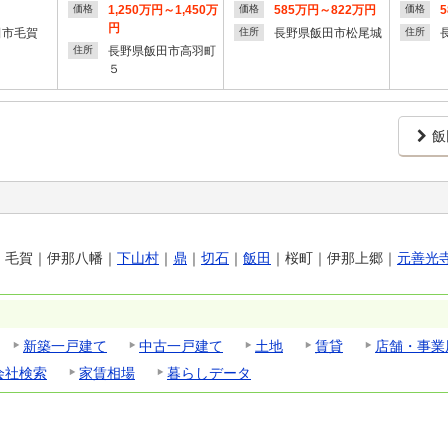
1,250万円～1,450万
585万円～822万円
価格
価格
価格
円
田市毛賀
長野県飯田市松尾城
住所
住所
長野県飯田市高羽町
住所
５
飯
｜
毛賀
｜
伊那八幡
｜
下山村
｜
鼎
｜
切石
｜
飯田
｜
桜町
｜
伊那上郷
｜
元善光
新築一戸建て
中古一戸建て
土地
賃貸
店舗・事業
会社検索
家賃相場
暮らしデータ