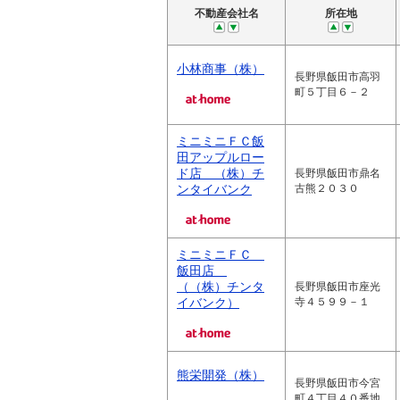
不動産会社名
所在地
小林商事（株）
長野県飯田市高羽
町５丁目６－２
ミニミニＦＣ飯
田アップルロー
ド店 （株）チ
長野県飯田市鼎名
ンタイバンク
古熊２０３０
ミニミニＦＣ
飯田店
（（株）チンタ
長野県飯田市座光
イバンク）
寺４５９９－１
熊栄開発（株）
長野県飯田市今宮
町４丁目４０番地