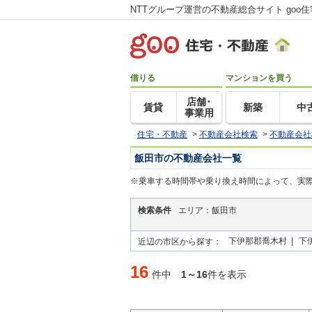
NTTグループ運営の不動産総合サイト goo
借りる
マンションを買う
店舗･
賃貸
新築
中
事業用
住宅・不動産
>
不動産会社検索
>
不動産会社
飯田市の不動産会社一覧
※乗車する時間帯や乗り換え時間によって、実
検索条件
エリア：飯田市
下伊那郡喬木村 |
下
近辺の市区から探す：
16
件中
1～16
件を表示