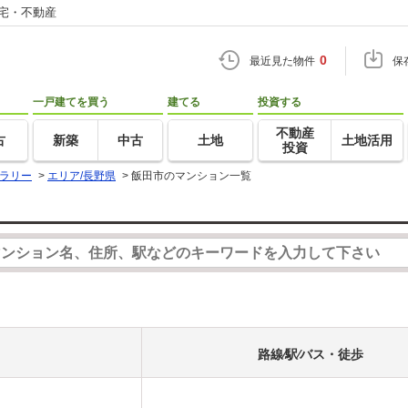
住宅・不動産
0
最近見た物件
保
一戸建てを買う
建てる
投資する
不動産
古
新築
中古
土地
土地活用
投資
ラリー
>
エリア/長野県
>
飯田市のマンション一覧
路線⁄駅⁄バス・徒歩