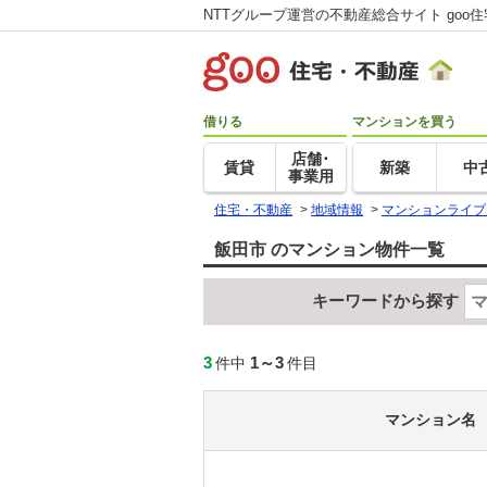
NTTグループ運営の不動産総合サイト goo
借りる
マンションを買う
店舗･
賃貸
新築
中
事業用
住宅・不動産
>
地域情報
>
マンションライブ
飯田市 のマンション物件一覧
キーワードから探す
3
1～3
件中
件目
マンション名