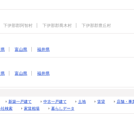
下伊那郡阿智村
下伊那郡喬木村
下伊那郡豊丘村
川県
富山県
福井県
川県
富山県
福井県
新築一戸建て
中古一戸建て
土地
賃貸
店舗・事
会社検索
家賃相場
暮らしデータ