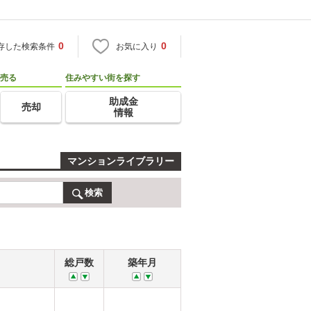
0
0
存した検索条件
お気に入り
売る
住みやすい街を探す
助成金
売却
情報
マンションライブラリー
検索
総戸数
築年月