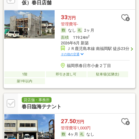
仮）春日店舗
33
万円
管理費等-
なし
2ヶ月
2
面積
119.24m
2026年6月 新築
ＪＲ鹿児島本線 南福岡駅 徒歩23分
その他の交通
福岡県春日市小倉２丁目
1階
即引き渡し可
駐車場(近隣含)
築1年以内
貸店舗・事務所
春日臨海テナント
27.50
万円
管理費等1,000円
4ヶ月
なし