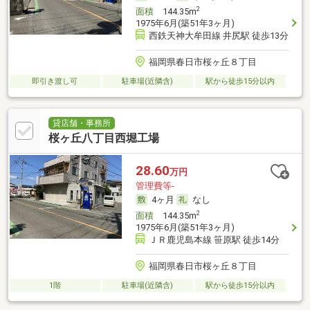
2
面積
144.35m
1975年6月(築51年3ヶ月)
西鉄天神大牟田線 井尻駅 徒歩13分
福岡県春日市桜ヶ丘８丁目
即引き渡し可
駐車場(近隣含)
駅から徒歩15分以内
貸店舗・事務所
桜ヶ丘八丁目西堀工場
28.60
万円
管理費等-
4ヶ月
なし
2
面積
144.35m
1975年6月(築51年3ヶ月)
ＪＲ鹿児島本線 笹原駅 徒歩14分
福岡県春日市桜ヶ丘８丁目
1階
駐車場(近隣含)
駅から徒歩15分以内