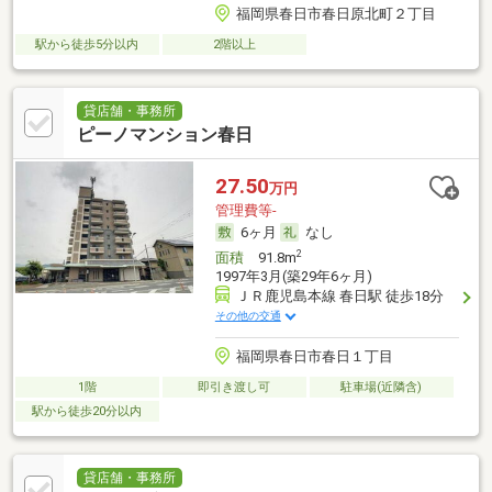
福岡県春日市春日原北町２丁目
駅から徒歩5分以内
2階以上
貸店舗・事務所
ピーノマンション春日
27.50
万円
管理費等-
6ヶ月
なし
2
面積
91.8m
1997年3月(築29年6ヶ月)
ＪＲ鹿児島本線 春日駅 徒歩18分
その他の交通
福岡県春日市春日１丁目
1階
即引き渡し可
駐車場(近隣含)
駅から徒歩20分以内
貸店舗・事務所