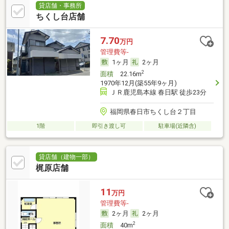
貸店舗・事務所
ちくし台店舗
7.70
万円
管理費等-
1ヶ月
2ヶ月
2
面積
22.16m
1970年12月(築55年9ヶ月)
ＪＲ鹿児島本線 春日駅 徒歩23分
福岡県春日市ちくし台２丁目
1階
即引き渡し可
駐車場(近隣含)
貸店舗（建物一部）
梶原店舗
11
万円
管理費等-
2ヶ月
2ヶ月
2
面積
40m