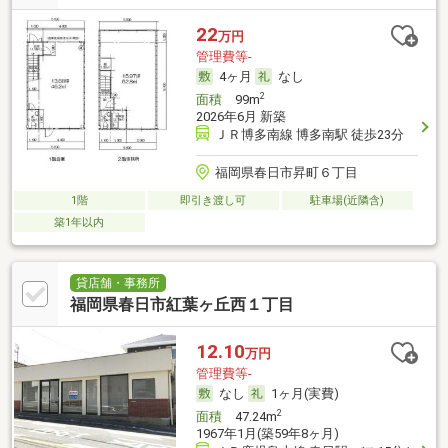
22
万円
管理費等-
4ヶ月
なし
2
面積
99m
2026年6月 新築
ＪＲ博多南線 博多南駅 徒歩23分
福岡県春日市昇町６丁目
1階
即引き渡し可
駐車場(近隣含)
築1年以内
貸店舗・事務所
福岡県春日市紅葉ヶ丘西１丁目
12.10
万円
管理費等-
なし
1ヶ月(実費)
2
面積
47.24m
1967年1月(築59年8ヶ月)