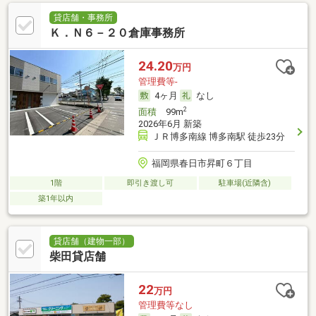
貸店舗・事務所
Ｋ．Ｎ６－２０倉庫事務所
24.20
万円
管理費等-
4ヶ月
なし
2
面積
99m
2026年6月 新築
ＪＲ博多南線 博多南駅 徒歩23分
福岡県春日市昇町６丁目
1階
即引き渡し可
駐車場(近隣含)
築1年以内
貸店舗（建物一部）
柴田貸店舗
22
万円
管理費等なし