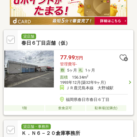
貸店舗
春日６丁目店舗（仮）
77.99
万円
管理費等-
5ヶ月
1ヶ月
2
面積
156.34m
1993年12月(築32年9ヶ月)
ＪＲ鹿児島本線 大野城駅
福岡県春日市春日６丁目
1階
飲食店可
駐車場(近隣含)
貸店舗・事務所
Ｋ．Ｎ６－２０倉庫事務所