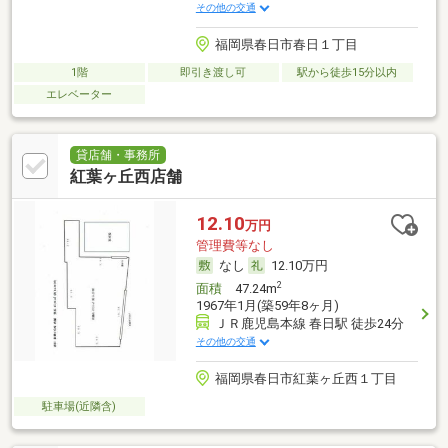
その他の交通
福岡県春日市春日１丁目
1階
即引き渡し可
駅から徒歩15分以内
エレベーター
貸店舗・事務所
紅葉ヶ丘西店舗
12.10
万円
管理費等なし
なし
12.10万円
2
面積
47.24m
1967年1月(築59年8ヶ月)
ＪＲ鹿児島本線 春日駅 徒歩24分
その他の交通
福岡県春日市紅葉ヶ丘西１丁目
駐車場(近隣含)