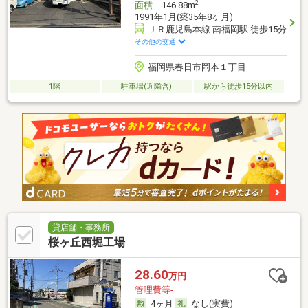
2
面積
146.88m
1991年1月(築35年8ヶ月)
ＪＲ鹿児島本線 南福岡駅 徒歩15分
その他の交通
福岡県春日市岡本１丁目
1階
駐車場(近隣含)
駅から徒歩15分以内
貸店舗・事務所
桜ヶ丘西堀工場
28.60
万円
管理費等-
4ヶ月
なし(実費)