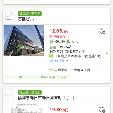
貸店舗・事務所
石橋ビル
12.65
万円
管理費等なし
69万円
なし
2
面積
43.74m
1974年2月(築52年7ヶ月)
ＪＲ鹿児島本線 春日駅 徒歩10分
その他の交通
福岡県春日市宝町４丁目
1階
駅から徒歩10分以内
貸店舗・事務所
福岡県春日市春日原東町１丁目
19.80
万円