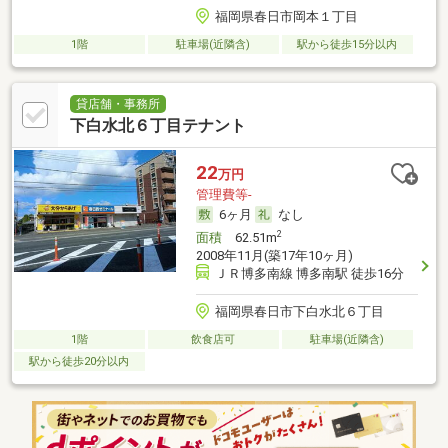
福岡県春日市岡本１丁目
1階
駐車場(近隣含)
駅から徒歩15分以内
貸店舗・事務所
下白水北６丁目テナント
22
万円
管理費等-
6ヶ月
なし
2
面積
62.51m
2008年11月(築17年10ヶ月)
ＪＲ博多南線 博多南駅 徒歩16分
福岡県春日市下白水北６丁目
1階
飲食店可
駐車場(近隣含)
駅から徒歩20分以内