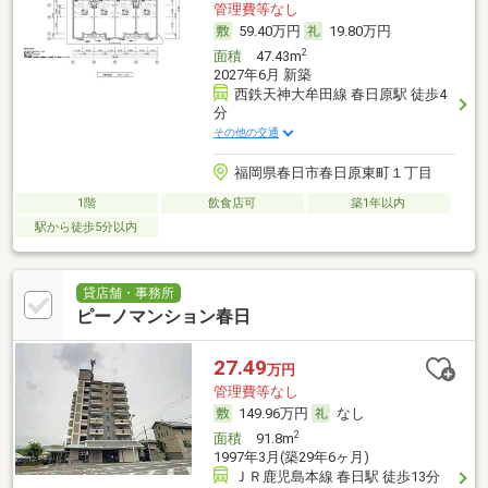
管理費等なし
59.40万円
19.80万円
2
面積
47.43m
2027年6月 新築
西鉄天神大牟田線 春日原駅 徒歩4
分
その他の交通
福岡県春日市春日原東町１丁目
1階
飲食店可
築1年以内
駅から徒歩5分以内
貸店舗・事務所
ピーノマンション春日
27.49
万円
管理費等なし
149.96万円
なし
2
面積
91.8m
1997年3月(築29年6ヶ月)
ＪＲ鹿児島本線 春日駅 徒歩13分