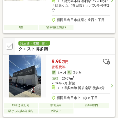
ＪＲ鹿児島本線 春日駅 バス15分/
「紅葉ケ丘（春日市）」バス停 停歩2
分
福岡県春日市紅葉ヶ丘西１丁目
1階
駐車場(近隣含)
貸店舗（建物一部）
クエスト博多南
9.90
万円
管理費等-
2ヶ月
2ヶ月
2
面積
25.67m
2026年7月 新築
ＪＲ博多南線 博多南駅 徒歩3分
福岡県春日市上白水８丁目
即引き渡し可
飲食店可
築1年以内
駅から徒歩5分以内
2階以上