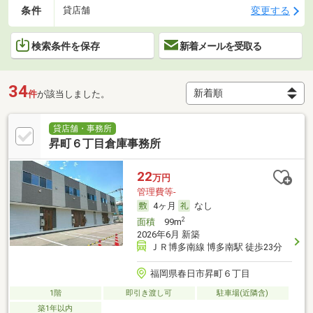
条件
変更する
貸店舗
検索条件を保存
新着メールを受取る
34
件
が該当しました。
貸店舗・事務所
昇町６丁目倉庫事務所
22
万円
管理費等-
4ヶ月
なし
2
面積
99m
2026年6月 新築
ＪＲ博多南線 博多南駅 徒歩23分
福岡県春日市昇町６丁目
1階
即引き渡し可
駐車場(近隣含)
築1年以内