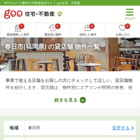
NTTグループ運営の不動産総合サイト goo住宅・不動産
1
0
0
0
最近検索した条件
最近見た物件
保存した条件
お気に入り
春日市(福岡県) の貸店舗 物件一覧
事業で使える店舗をお探しの方にチェックしてほしい、貸店舗物
件を紹介します。貸店舗は、物件別にエアコンや照明の有無、使
える用途などが異なります。物件の間取りやすでにある設備を確
続きを見る
認したうえで、内見を申し込むことがおすすめです。店舗の家賃
は間取りや立地によって異なるので、物件別の特徴を見ておきま
しょう。
地域
変更する
春日市