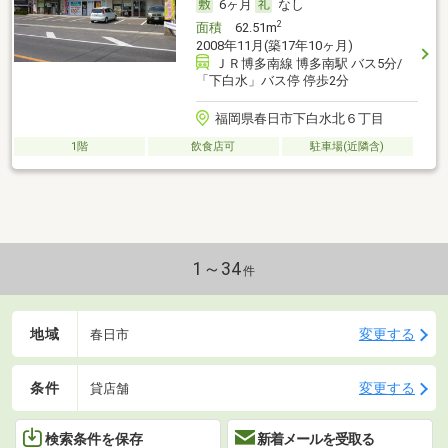
6ヶ月
なし
2
面積
62.51m
2008年11月(築17年10ヶ月)
ＪＲ博多南線 博多南駅 バス5分/
「下白水」バス停 停歩2分
福岡県春日市下白水北６丁目
1階
飲食店可
駐車場(近隣含)
1～34
件
地域
変更する
春日市
条件
変更する
貸店舗
検索条件を保存
新着メールを受取る