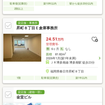
駐車場(近隣含)
築10年以内
駅から徒歩20分以内
2階以上
貸店舗・事務所
昇町８丁目Ｅ倉庫事務所
24.51
万円
管理費等-
6ヶ月
なし
2
面積
81.82m
2026年1月(築1年未満)
ＪＲ博多南線 博多南駅 徒歩23分
福岡県春日市昇町８丁目
1階
駐車場(近隣含)
築1年以内
貸店舗（建物一部）
金堂ビル