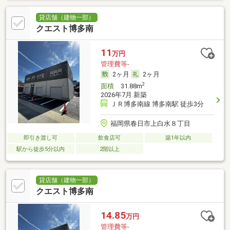
貸店舗（建物一部）
クエスト博多南
11
万円
管理費等-
2ヶ月
2ヶ月
2
面積
31.88m
2026年7月 新築
ＪＲ博多南線 博多南駅 徒歩3分
福岡県春日市上白水８丁目
即引き渡し可
飲食店可
築1年以内
駅から徒歩5分以内
2階以上
貸店舗（建物一部）
クエスト博多南
14.85
万円
管理費等-