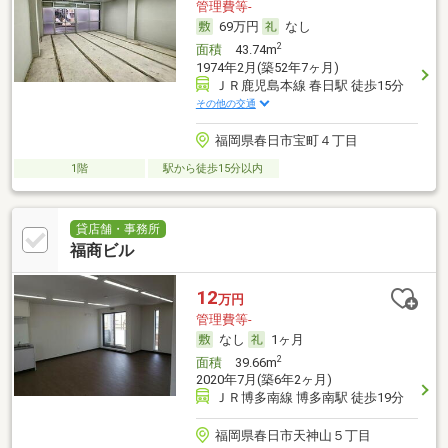
管理費等-
69万円
なし
2
面積
43.74m
1974年2月(築52年7ヶ月)
ＪＲ鹿児島本線 春日駅 徒歩15分
その他の交通
福岡県春日市宝町４丁目
1階
駅から徒歩15分以内
貸店舗・事務所
福商ビル
12
万円
管理費等-
なし
1ヶ月
2
面積
39.66m
2020年7月(築6年2ヶ月)
ＪＲ博多南線 博多南駅 徒歩19分
福岡県春日市天神山５丁目