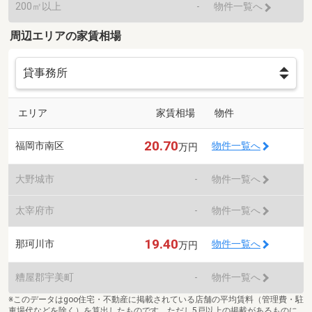
200㎡以上
-
物件一覧へ
周辺エリアの家賃相場
エリア
家賃相場
物件
20.70
福岡市南区
物件一覧へ
万円
大野城市
-
物件一覧へ
太宰府市
-
物件一覧へ
19.40
那珂川市
物件一覧へ
万円
糟屋郡宇美町
-
物件一覧へ
※このデータはgoo住宅・不動産に掲載されている店舗の平均賃料（管理費・駐
車場代などを除く）を算出したものです。ただし5戸以上の掲載があるものに