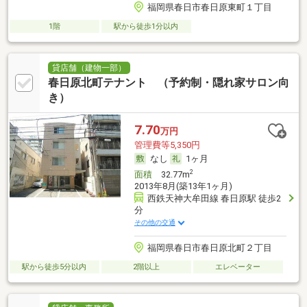
福岡県春日市春日原東町１丁目
1階
駅から徒歩1分以内
貸店舗（建物一部）
春日原北町テナント （予約制・隠れ家サロン向
き）
7.70
万円
管理費等5,350円
なし
1ヶ月
2
面積
32.77m
2013年8月(築13年1ヶ月)
西鉄天神大牟田線 春日原駅 徒歩2
分
その他の交通
福岡県春日市春日原北町２丁目
駅から徒歩5分以内
2階以上
エレベーター