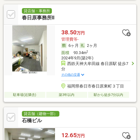
貸店舗・事務所
春日原事務所Ⅱ
38.50
万円
管理費等-
6ヶ月
2ヶ月
2
面積
93.34m
2024年9月(築2年)
西鉄天神大牟田線 春日原駅 徒歩7
分
その他の交通
福岡県春日市春日原東町３丁目
駐車場(近隣含)
築3年以内
駅から徒歩7分以内
貸店舗（建物一部）
石橋ビル
12.65
万円