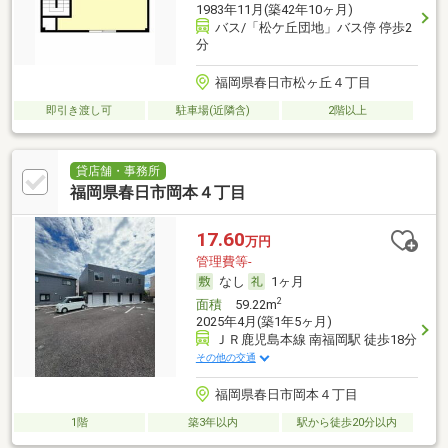
1983年11月(築42年10ヶ月)
バス/「松ケ丘団地」バス停 停歩2
分
福岡県春日市松ヶ丘４丁目
即引き渡し可
駐車場(近隣含)
2階以上
貸店舗・事務所
福岡県春日市岡本４丁目
17.60
万円
管理費等-
なし
1ヶ月
2
面積
59.22m
2025年4月(築1年5ヶ月)
ＪＲ鹿児島本線 南福岡駅 徒歩18分
その他の交通
福岡県春日市岡本４丁目
1階
築3年以内
駅から徒歩20分以内