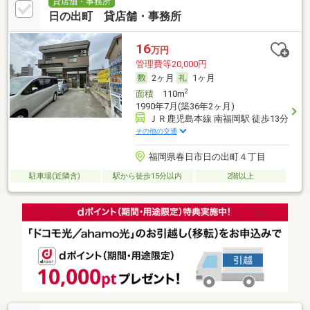
貸店舗・事務所
日の出町 貸店舗・事務所
16
万円
管理費等20,000円
2ヶ月
1ヶ月
2
面積
110m
1990年7月(築36年2ヶ月)
ＪＲ鹿児島本線 南福岡駅 徒歩13分
その他の交通
福岡県春日市日の出町４丁目
駐車場(近隣含)
駅から徒歩15分以内
2階以上