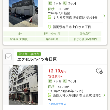
3ヶ月
2ヶ月
2
面積
33.12m
2026年7月 新築
ＪＲ博多南線 博多南駅 徒歩3分
福岡県春日市上白水８丁目
1階
即引き渡し可
飲食店可
駐車場(近隣含)
築1年以内
駅から徒歩5分以内
貸店舗・事務所
エクセルハイツ春日原
12.10
万円
管理費等-
2ヶ月
2ヶ月
2
面積
63.72m
1981年2月(築45年7ヶ月)
西鉄天神大牟田線 春日原駅 徒歩2
分
その他の交通