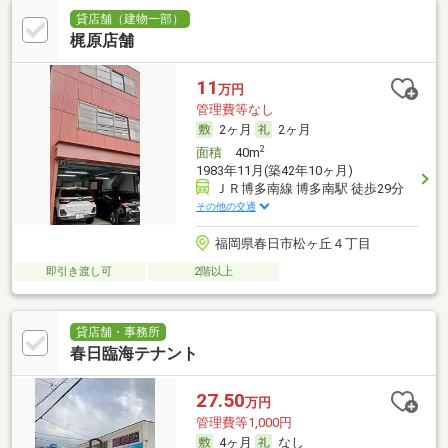
貸店舗（建物一部）
梶原店舗
11
万円
管理費等なし
2ヶ月
2ヶ月
2
面積
40m
1983年11月(築42年10ヶ月)
ＪＲ博多南線 博多南駅 徒歩29分
その他の交通
福岡県春日市松ヶ丘４丁目
即引き渡し可
2階以上
貸店舗・事務所
春日臨海テナント
27.50
万円
管理費等1,000円
4ヶ月
なし