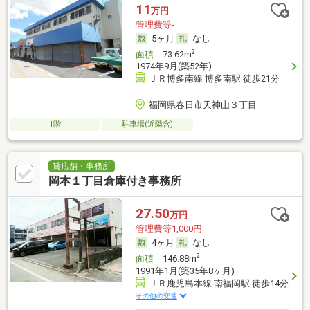
11
万円
管理費等-
5ヶ月
なし
2
面積
73.62m
1974年9月(築52年)
ＪＲ博多南線 博多南駅 徒歩21分
福岡県春日市天神山３丁目
1階
駐車場(近隣含)
貸店舗・事務所
岡本１丁目倉庫付き事務所
27.50
万円
管理費等1,000円
4ヶ月
なし
2
面積
146.88m
1991年1月(築35年8ヶ月)
ＪＲ鹿児島本線 南福岡駅 徒歩14分
その他の交通