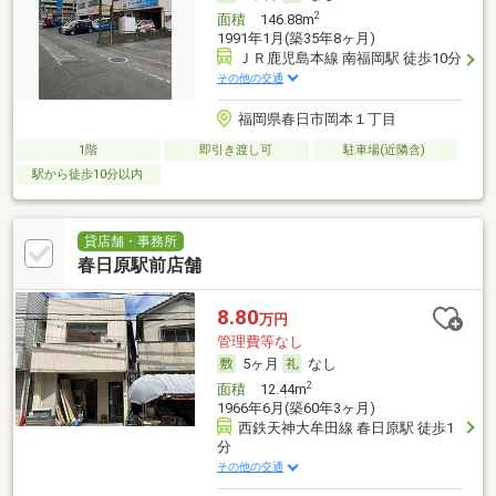
2
面積
146.88m
1991年1月(築35年8ヶ月)
ＪＲ鹿児島本線 南福岡駅 徒歩10分
その他の交通
福岡県春日市岡本１丁目
1階
即引き渡し可
駐車場(近隣含)
駅から徒歩10分以内
貸店舗・事務所
春日原駅前店舗
8.80
万円
管理費等なし
5ヶ月
なし
2
面積
12.44m
1966年6月(築60年3ヶ月)
西鉄天神大牟田線 春日原駅 徒歩1
分
その他の交通