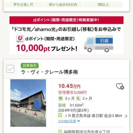
即引き渡し可
駅から徒歩5分以内
2階以上
貸事務所
ラ・ヴィ・クレール博多南
10.45
万円
管理費等5,000円
3ヶ月
2ヶ月
2
面積
31.63m
2024年9月(築2年)
ＪＲ鹿児島本線 春日駅 徒歩3.8km
その他の交通
福岡県那珂川市中原６丁目