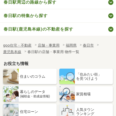
春日駅周辺の路線から探す
春日駅の特集から探す
春日駅(鹿児島本線)の不動産を探す
goo住宅・不動産
店舗・事業用
福岡県
春日市
鹿児島本線
春日駅の店舗・事業用 物件一覧
お役立ち情報
「住みたい街」
住まいのコラム
を見つけよう
暮らしのデータ
家賃相場
(補助金・助成金情報)
人気タウン
住宅ローン
ランキング