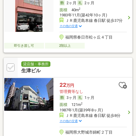
2ヶ月
2ヶ月
2
面積
40m
1983年11月(築42年10ヶ月)
ＪＲ鹿児島本線 春日駅 徒歩37分
その他の交通
福岡県春日市松ヶ丘４丁目
即引き渡し可
2階以上
貸店舗・事務所
生津ビル
22
万円
管理費等なし
3ヶ月
1ヶ月
2
面積
121m
1987年1月(築39年8ヶ月)
ＪＲ鹿児島本線 春日駅 徒歩8分
その他の交通
福岡県大野城市錦町２丁目