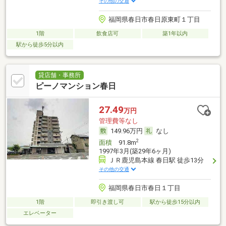
その他の交通
福岡県春日市春日原東町１丁目
1階
飲食店可
築1年以内
駅から徒歩5分以内
貸店舗・事務所
ピーノマンション春日
27.49
万円
管理費等なし
149.96万円
なし
2
面積
91.8m
1997年3月(築29年6ヶ月)
ＪＲ鹿児島本線 春日駅 徒歩13分
その他の交通
福岡県春日市春日１丁目
1階
即引き渡し可
駅から徒歩15分以内
エレベーター