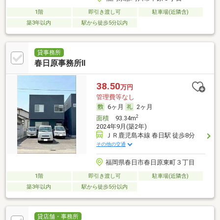
1階
即引き渡し可
駐車場(近隣含)
築3年以内
駅から徒歩5分以内
貸事務所
春日原事務所Ⅱ
38.50
万円
管理費等なし
6ヶ月
2ヶ月
2
面積
93.34m
2024年9月(築2年)
ＪＲ鹿児島本線 春日駅 徒歩8分
その他の交通
福岡県春日市春日原東町３丁目
1階
即引き渡し可
駐車場(近隣含)
築3年以内
駅から徒歩5分以内
貸店舗・事務所