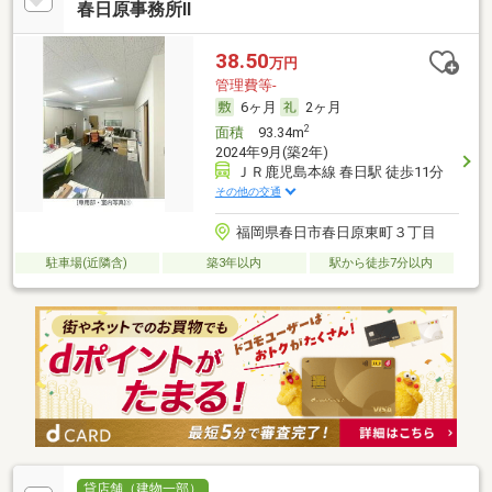
春日原事務所Ⅱ
38.50
万円
管理費等-
6ヶ月
2ヶ月
2
面積
93.34m
2024年9月(築2年)
ＪＲ鹿児島本線 春日駅 徒歩11分
その他の交通
福岡県春日市春日原東町３丁目
駐車場(近隣含)
築3年以内
駅から徒歩7分以内
貸店舗（建物一部）