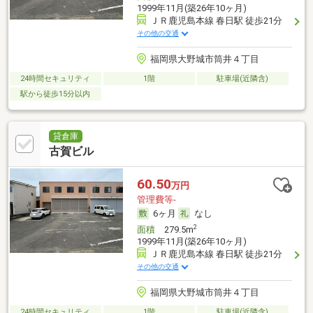
1999年11月(築26年10ヶ月)
ＪＲ鹿児島本線 春日駅 徒歩21分
その他の交通
福岡県大野城市筒井４丁目
24時間セキュリティ
1階
駐車場(近隣含)
駅から徒歩15分以内
貸倉庫
古賀ビル
60.50
万円
管理費等-
6ヶ月
なし
2
面積
279.5m
1999年11月(築26年10ヶ月)
ＪＲ鹿児島本線 春日駅 徒歩21分
その他の交通
福岡県大野城市筒井４丁目
24時間セキュリティ
1階
駐車場(近隣含)