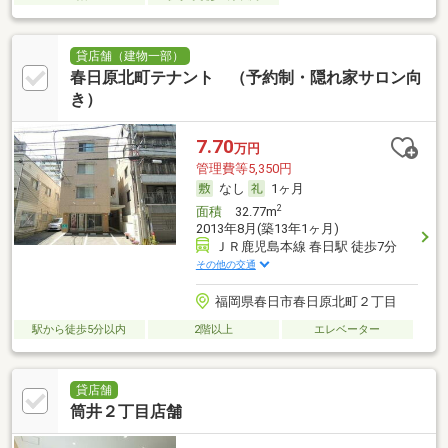
貸店舗（建物一部）
春日原北町テナント （予約制・隠れ家サロン向
き）
7.70
万円
管理費等5,350円
なし
1ヶ月
2
面積
32.77m
2013年8月(築13年1ヶ月)
ＪＲ鹿児島本線 春日駅 徒歩7分
その他の交通
福岡県春日市春日原北町２丁目
駅から徒歩5分以内
2階以上
エレベーター
貸店舗
筒井２丁目店舗