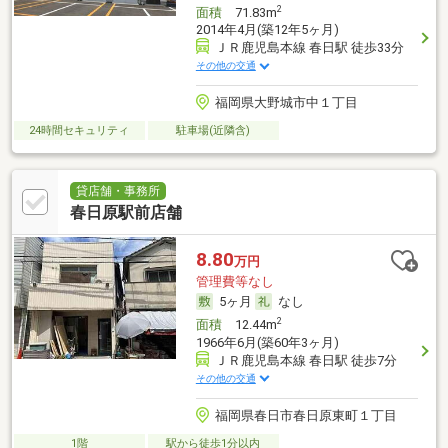
2
面積
71.83m
2014年4月(築12年5ヶ月)
ＪＲ鹿児島本線 春日駅 徒歩33分
その他の交通
福岡県大野城市中１丁目
24時間セキュリティ
駐車場(近隣含)
貸店舗・事務所
春日原駅前店舗
8.80
万円
管理費等なし
5ヶ月
なし
2
面積
12.44m
1966年6月(築60年3ヶ月)
ＪＲ鹿児島本線 春日駅 徒歩7分
その他の交通
福岡県春日市春日原東町１丁目
1階
駅から徒歩1分以内