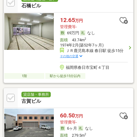
石橋ビル
12.65
万円
管理費等-
69万円
なし
2
面積
43.74m
1974年2月(築52年7ヶ月)
ＪＲ鹿児島本線 春日駅 徒歩15分
その他の交通
福岡県春日市宝町４丁目
1階
駅から徒歩15分以内
貸店舗・事務所
古賀ビル
60.50
万円
管理費等-
6ヶ月
なし
2
面積
279.5m