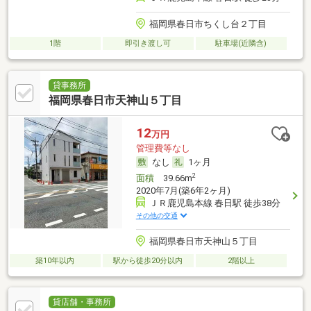
福岡県春日市ちくし台２丁目
1階
即引き渡し可
駐車場(近隣含)
貸事務所
福岡県春日市天神山５丁目
12
万円
管理費等なし
なし
1ヶ月
2
面積
39.66m
2020年7月(築6年2ヶ月)
ＪＲ鹿児島本線 春日駅 徒歩38分
その他の交通
福岡県春日市天神山５丁目
築10年以内
駅から徒歩20分以内
2階以上
貸店舗・事務所