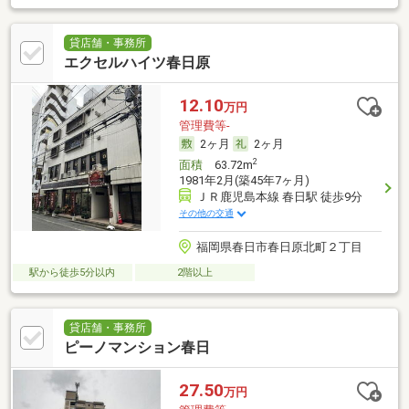
貸店舗・事務所
エクセルハイツ春日原
12.10
万円
管理費等-
2ヶ月
2ヶ月
2
面積
63.72m
1981年2月(築45年7ヶ月)
ＪＲ鹿児島本線 春日駅 徒歩9分
その他の交通
福岡県春日市春日原北町２丁目
駅から徒歩5分以内
2階以上
貸店舗・事務所
ピーノマンション春日
27.50
万円