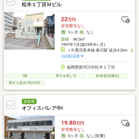
松木１丁目Ｍビル
22
万円
管理費等なし
3ヶ月
なし
2
面積
98.5m
1997年1月(築29年8ヶ月)
ＪＲ鹿児島本線 春日駅 徒歩4.2km
その他の交通
福岡県那珂川市松木１丁目
1階
即引き渡し可
駐車場(近隣含)
駅から徒歩10分以内
貸倉庫
オフィスパレア中Ⅰ
19.80
万円
管理費等なし
6ヶ月
なし(実費)