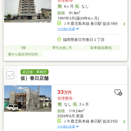
管理費等-
6ヶ月
なし
2
面積
91.8m
1997年3月(築29年6ヶ月)
ＪＲ鹿児島本線 春日駅 徒歩18分
その他の交通
福岡県春日市春日１丁目
1階
即引き渡し可
駐車場(近隣含)
駅から徒歩20分以内
貸店舗・事務所
仮）春日店舗
33
万円
管理費等-
なし
2ヶ月
2
面積
119.24m
2026年6月 新築
ＪＲ鹿児島本線 春日駅 徒歩25分
その他の交通