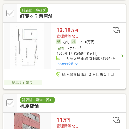
貸店舗・事務所
紅葉ヶ丘西店舗
12.10
万円
管理費等なし
なし
12.10万円
2
面積
47.24m
1967年1月(築59年8ヶ月)
ＪＲ鹿児島本線 春日駅 徒歩24分
その他の交通
福岡県春日市紅葉ヶ丘西１丁目
駐車場(近隣含)
貸店舗（建物一部）
梶原店舗
11
万円
管理費等なし