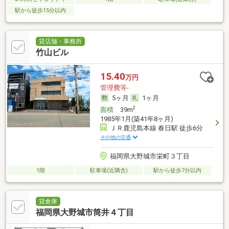
駅から徒歩15分以内
貸店舗・事務所
竹山ビル
15.40
万円
管理費等-
5ヶ月
1ヶ月
2
面積
39m
1985年1月(築41年8ヶ月)
ＪＲ鹿児島本線 春日駅 徒歩6分
その他の交通
福岡県大野城市栄町３丁目
1階
駐車場(近隣含)
駅から徒歩7分以内
貸倉庫
福岡県大野城市筒井４丁目