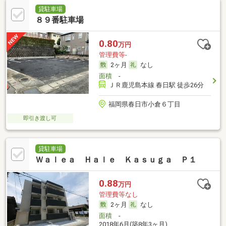
貸駐車場
８９番駐車場
0.80
万円
管理費等-
2ヶ月
なし
面積
-
ＪＲ鹿児島本線 春日駅 徒歩26分
福岡県春日市小倉６丁目
即引き渡し可
貸駐車場
Ｗａｌｅａ Ｈａｌｅ Ｋａｓｕｇａ Ｐ１
0.88
万円
管理費等なし
2ヶ月
なし
面積
-
2018年6月(築8年3ヶ月)