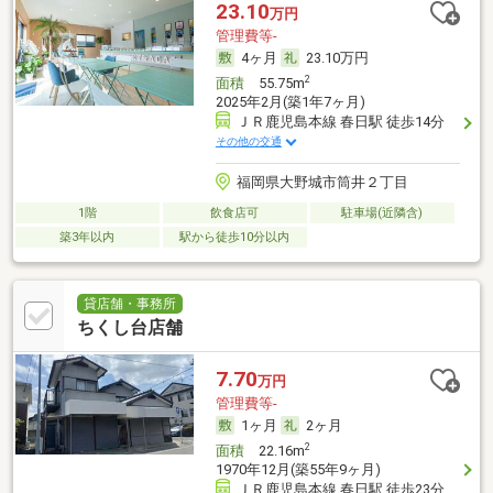
23.10
万円
管理費等-
4ヶ月
23.10万円
2
面積
55.75m
2025年2月(築1年7ヶ月)
ＪＲ鹿児島本線 春日駅 徒歩14分
その他の交通
福岡県大野城市筒井２丁目
1階
飲食店可
駐車場(近隣含)
築3年以内
駅から徒歩10分以内
貸店舗・事務所
ちくし台店舗
7.70
万円
管理費等-
1ヶ月
2ヶ月
2
面積
22.16m
1970年12月(築55年9ヶ月)
ＪＲ鹿児島本線 春日駅 徒歩23分