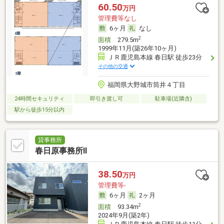
60.50
万円
管理費等なし
6ヶ月
なし
2
面積
279.5m
1999年11月(築26年10ヶ月)
ＪＲ鹿児島本線 春日駅 徒歩23分
その他の交通
福岡県大野城市筒井４丁目
24時間セキュリティ
即引き渡し可
駐車場(近隣含)
駅から徒歩15分以内
貸事務所
春日原事務所Ⅱ
38.50
万円
管理費等-
6ヶ月
2ヶ月
2
面積
93.34m
2024年9月(築2年)