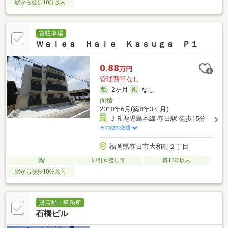
駅から徒歩10分以内
貸駐車場
Ｗａｌｅａ Ｈａｌｅ Ｋａｓｕｇａ Ｐ１
0.88
万円
管理費等なし
2ヶ月
なし
面積
-
2018年6月(築8年3ヶ月)
ＪＲ鹿児島本線 春日駅 徒歩15分
その他の交通
福岡県春日市大和町２丁目
1階
即引き渡し可
築10年以内
駅から徒歩10分以内
貸店舗・事務所
石橋ビル