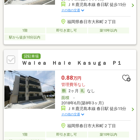
ＪＲ鹿児島本線 春日駅 徒歩15分
その他の交通
福岡県春日市大和町２丁目
1階
即引き渡し可
築10年以内
駅から徒歩10分以内
貸駐車場
Ｗａｌｅａ Ｈａｌｅ Ｋａｓｕｇａ Ｐ１
0.88
万円
管理費等なし
2ヶ月
なし
面積
-
2018年6月(築8年3ヶ月)
ＪＲ鹿児島本線 春日駅 徒歩15分
その他の交通
福岡県春日市大和町２丁目
1階
即引き渡し可
築10年以内