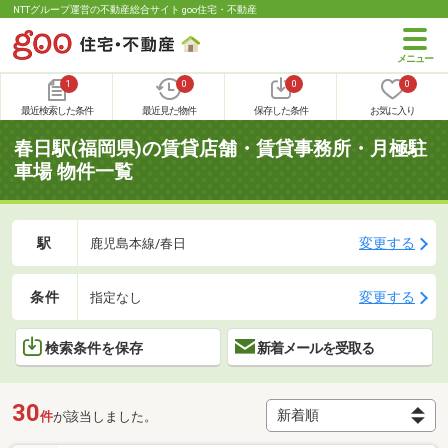
NTTグループ運営の不動産総合サイト goo住宅・不動産
1
0
0
0
最近検索した条件
最近見た物件
保存した条件
お気に入り
春日駅(福岡県)の賃貸店舗・賃貸事務所・月極駐
車場 物件一覧
駅
変更する
鹿児島本線/春日
条件
変更する
指定なし
検索条件を保存
新着メールを受取る
30
件
が該当しました。