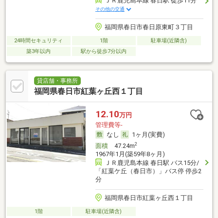
ＪＲ鹿児島本線 春日駅 徒歩11分
その他の交通
福岡県春日市春日原東町３丁目
24時間セキュリティ
1階
駐車場(近隣含)
築3年以内
駅から徒歩7分以内
貸店舗・事務所
福岡県春日市紅葉ヶ丘西１丁目
12.10
万円
管理費等-
なし
1ヶ月(実費)
2
面積
47.24m
1967年1月(築59年8ヶ月)
ＪＲ鹿児島本線 春日駅 バス15分/
「紅葉ケ丘（春日市）」バス停 停歩2
分
福岡県春日市紅葉ヶ丘西１丁目
1階
駐車場(近隣含)