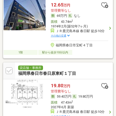
12.65
万円
管理費等なし
69万円
なし
2
面積
43.74m
1974年2月(築52年7ヶ月)
ＪＲ鹿児島本線 春日駅 徒歩10分
その他の交通
福岡県春日市宝町４丁目
1階
駅から徒歩10分以内
貸店舗・事務所
福岡県春日市春日原東町１丁目
19.80
万円
管理費等なし
59.40万円
19.80万円
2
面積
47.43m
2027年6月 新築
ＪＲ鹿児島本線 春日駅 徒歩10分