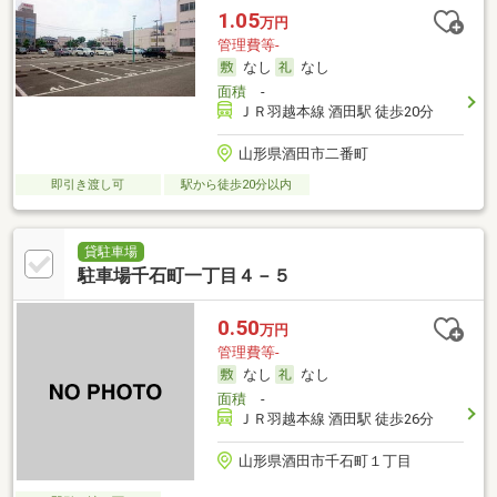
1.05
万円
管理費等-
なし
なし
面積
-
ＪＲ羽越本線 酒田駅 徒歩20分
山形県酒田市二番町
即引き渡し可
駅から徒歩20分以内
貸駐車場
駐車場千石町一丁目４－５
0.50
万円
管理費等-
なし
なし
面積
-
ＪＲ羽越本線 酒田駅 徒歩26分
山形県酒田市千石町１丁目