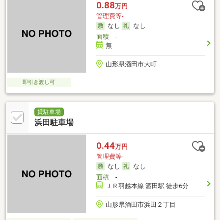
0.88
万円
管理費等-
なし
なし
面積
-
無
山形県酒田市大町
即引き渡し可
貸駐車場
浜田駐車場
0.44
万円
管理費等-
なし
なし
面積
-
ＪＲ羽越本線 酒田駅 徒歩6分
山形県酒田市浜田２丁目