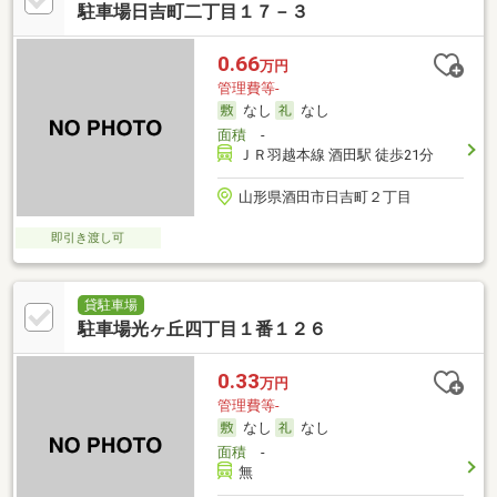
駐車場日吉町二丁目１７－３
0.66
万円
管理費等-
なし
なし
面積
-
ＪＲ羽越本線 酒田駅 徒歩21分
山形県酒田市日吉町２丁目
即引き渡し可
貸駐車場
駐車場光ヶ丘四丁目１番１２６
0.33
万円
管理費等-
なし
なし
面積
-
無