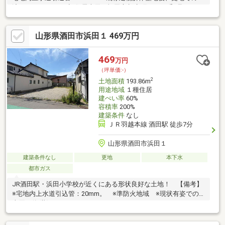
渡しとします。 ※旧住居表示：酒田市相生町1丁目5番8号
山形県酒田市浜田１ 469万円
469
万円
（坪単価:-）
2
土地面積
193.86m
用途地域
１種住居
建ぺい率
60%
容積率
200%
建築条件
なし
ＪＲ羽越本線 酒田駅 徒歩7分
山形県酒田市浜田１
建築条件なし
更地
本下水
都市ガス
JR酒田駅・浜田小学校が近くにある形状良好な土地！ 【備考】
※宅地内上水道引込管：20mm。 ※準防火地域 ※現状有姿での
売買。(舗装)