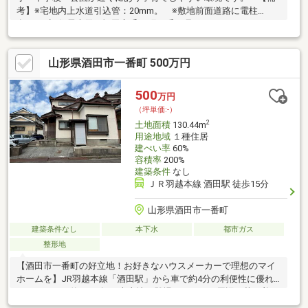
考】※宅地内上水道引込管：20mm。 ※敷地前面道路に電柱
有。 ※旧住居表示：酒田市千日町18番10号
山形県酒田市一番町 500万円
500
万円
（坪単価:-）
2
土地面積
130.44m
用途地域
１種住居
建ぺい率
60%
容積率
200%
建築条件
なし
ＪＲ羽越本線 酒田駅 徒歩15分
山形県酒田市一番町
建築条件なし
本下水
都市ガス
整形地
【酒田市一番町の好立地！お好きなハウスメーカーで理想のマイ
ホームを】JR羽越本線「酒田駅」から車で約4分の利便性に優れ
たエリアに、約39.45坪の売土地が登場しました。周辺は落ち着き
のある第一種住居地域です。本物件は、売主様で既存建物を解体