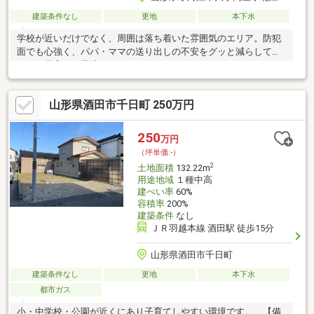
建築条件なし
更地
本下水
学校が近いだけでなく、周囲は落ち着いた雰囲気のエリア。防犯
面でも心強く、パパ・ママの送り出しの不安をグッと減らしてく
れる、子育てに最適なロケーションです。
山形県酒田市千日町 250万円
250
万円
（坪単価:-）
2
土地面積
132.22m
用途地域
１種中高
建ぺい率
60%
容積率
200%
建築条件
なし
ＪＲ羽越本線 酒田駅 徒歩15分
山形県酒田市千日町
建築条件なし
更地
本下水
都市ガス
小・中学校・公園が近くにあり子育てしやすい環境です。 【備