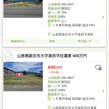
2
土地面積
943.03m
用途地域
無指定
建ぺい率
70%
容積率
200%
建築条件
なし
ＪＲ奥羽本線 泉田駅 徒歩19分
山形県新庄市大字泉田字泉田
建築条件なし
更地
即引渡し可
山形県新庄市大字泉田字往還東 600万円
600
万円
（坪単価:-）
2
土地面積
556.38m
用途地域
無指定
建ぺい率
70%
容積率
200%
建築条件
なし
ＪＲ奥羽本線 泉田駅 徒歩24分
山形県新庄市大字泉田字往還東