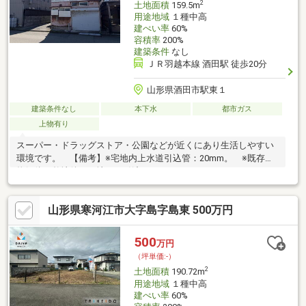
2
土地面積
159.5m
用途地域
１種中高
建ぺい率
60%
容積率
200%
建築条件
なし
ＪＲ羽越本線 酒田駅 徒歩20分
山形県酒田市駅東１
建築条件なし
本下水
都市ガス
上物有り
スーパー・ドラッグストア・公園などが近くにあり生活しやすい
環境です。 【備考】※宅地内上水道引込管：20mm。 ※既存建
物解体・整地後、更地での引渡しとなります。
山形県寒河江市大字島字島東 500万円
500
万円
（坪単価:-）
2
土地面積
190.72m
用途地域
１種中高
建ぺい率
60%