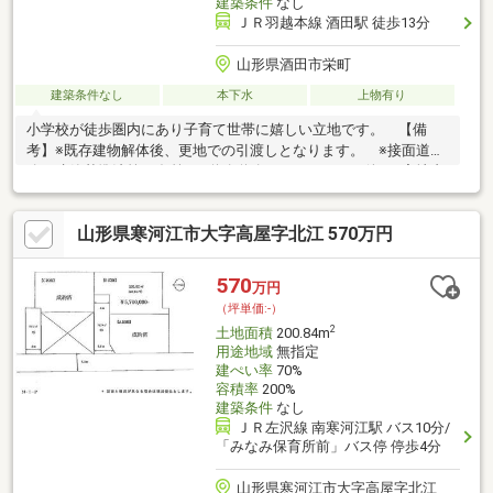
建築条件
なし
ＪＲ羽越本線 酒田駅 徒歩13分
山形県酒田市栄町
建築条件なし
本下水
上物有り
小学校が徒歩圏内にあり子育て世帯に嬉しい立地です。 【備
考】※既存建物解体後、更地での引渡しとなります。 ※接面道
路：建築基準法第42条第2項道路道路セットバック要件 ※宅地内
上水道引込2ヶ所有。現状での引渡しとなります。(地番76番37：
引込口径13mm、地番76番38：引込口径20mm) ※旧住居表示：
山形県寒河江市大字高屋字北江 570万円
酒田市栄町16番7号・8号
570
万円
（坪単価:-）
2
土地面積
200.84m
用途地域
無指定
建ぺい率
70%
容積率
200%
建築条件
なし
ＪＲ左沢線 南寒河江駅 バス10分/
「みなみ保育所前」バス停 停歩4分
山形県寒河江市大字高屋字北江