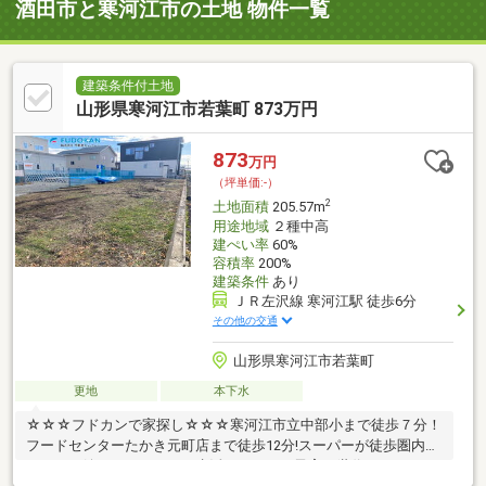
酒田市と寒河江市の土地 物件一覧
建築条件付土地
山形県寒河江市若葉町 873万円
873
万円
（坪単価:-）
2
土地面積
205.57m
用途地域
２種中高
建ぺい率
60%
容積率
200%
建築条件
あり
ＪＲ左沢線 寒河江駅 徒歩6分
その他の交通
山形県寒河江市若葉町
更地
本下水
☆☆☆フドカンで家探し☆☆☆寒河江市立中部小まで徒歩７分！
フードセンターたかき元町店まで徒歩12分!スーパーが徒歩圏内に
あるのは嬉しいですよね！生活しやすく、子育て世代にもおすす