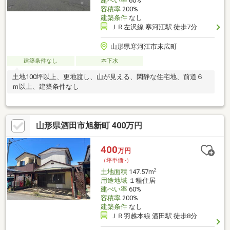
建ぺい率
60%
容積率
200%
建築条件
なし
ＪＲ左沢線 寒河江駅 徒歩7分
山形県寒河江市末広町
建築条件なし
本下水
土地100坪以上、更地渡し、山が見える、閑静な住宅地、前道６
ｍ以上、建築条件なし
山形県酒田市旭新町 400万円
400
万円
（坪単価:-）
2
土地面積
147.57m
用途地域
１種住居
建ぺい率
60%
容積率
200%
建築条件
なし
ＪＲ羽越本線 酒田駅 徒歩8分