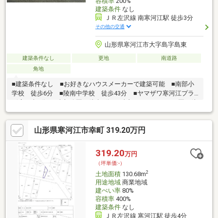
容積率
200%
建築条件
なし
ＪＲ左沢線 南寒河江駅 徒歩3分
その他の交通
山形県寒河江市大字島字島東
建築条件なし
更地
南道路
角地
■建築条件なし ■お好きなハウスメーカーで建築可能 ■南部小
学校 徒歩6分 ■陵南中学校 徒歩43分 ■ヤマザワ寒河江プラ
ザ店 車4分 ■南部公園 徒歩1分 ■南部ひまわりこども園 徒
歩4分
山形県寒河江市幸町 319.20万円
319.20
万円
（坪単価:-）
2
土地面積
130.68m
用途地域
商業地域
建ぺい率
80%
容積率
400%
建築条件
なし
ＪＲ左沢線 寒河江駅 徒歩4分