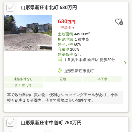
山形県新庄市北町 630万円
630
万円
（坪単価:-）
2
土地面積
449.58m
用途地域
１種中高
建ぺい率
60%
容積率
200%
建築条件
なし
ＪＲ奥羽本線 新庄駅 徒歩20分
山形県新庄市北町
建築条件なし
更地
本下水
即引渡し可
車で数分圏内に買い物に便利なショッピングモールがあり、小学
校も徒歩１０分圏内、子育て環境に良い物件です。
山形県新庄市中道町 750万円