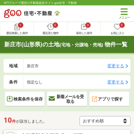
NTTグループ運営の不動産総合サイト goo住宅・不動産
1
0
0
0
最近検索した条件
最近見た物件
保存した条件
お気に入り
新庄市(山形県)の土地
物件一覧
(宅地・分譲地・売地)
地域
変更する
新庄市
条件
変更する
指定なし
新着メールを受
検索条件を保存
アプリで探す
取る
10
件
が該当しました。