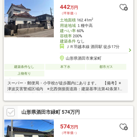
442
万円
（坪単価:-）
2
土地面積
162.41m
用途地域
１種中高
建ぺい率
60%
容積率
200%
建築条件
なし
ＪＲ羽越本線 酒田駅 徒歩17分
山形県酒田市東栄町
建築条件なし
本下水
都市ガス
上物有り
スーパー・郵便局・小学校が徒歩圏内にあります。 【備考】※
津波災害警戒区域内 ※北西側接面道路：建築基準法第42条第1項
第3号道路 ※既存建物解体後、更地での引渡しとします。 ※敷
地前面道路に電柱有。
山形県酒田市緑町 574万円
574
万円
（坪単価:-）