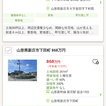
山形県新庄市大字泉田字下村西
建築条件なし
更地
即引渡し可
整形地
土地50坪以上、周辺交通量少なめ、閑静な住宅地、山が見える、
前道６ｍ以上、整形地、更地渡し、即引渡し可、陽当り良好、駅
まで平坦、建築条件なし、田園風景、眺望良好
山形県新庄市下田町 868万円
868
万円
（坪単価:11万円）
2
土地面積
261m
用途地域
１種住居
建ぺい率
60%
容積率
200%
建築条件
なし
山形新幹線 新庄駅 徒歩15分
山形県新庄市下田町