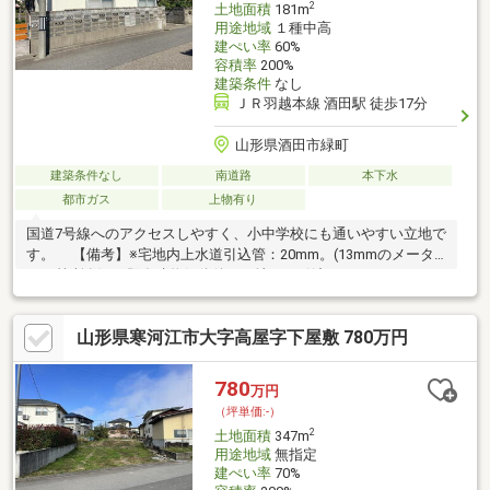
2
土地面積
181m
用途地域
１種中高
建ぺい率
60%
容積率
200%
建築条件
なし
ＪＲ羽越本線 酒田駅 徒歩17分
山形県酒田市緑町
建築条件なし
南道路
本下水
都市ガス
上物有り
国道7号線へのアクセスしやすく、小中学校にも通いやすい立地で
す。 【備考】※宅地内上水道引込管：20mm。(13mmのメータ
ー×3箇所有) ※既存建物解体後、更地での引渡しとなります。
山形県寒河江市大字高屋字下屋敷 780万円
780
万円
（坪単価:-）
2
土地面積
347m
用途地域
無指定
建ぺい率
70%