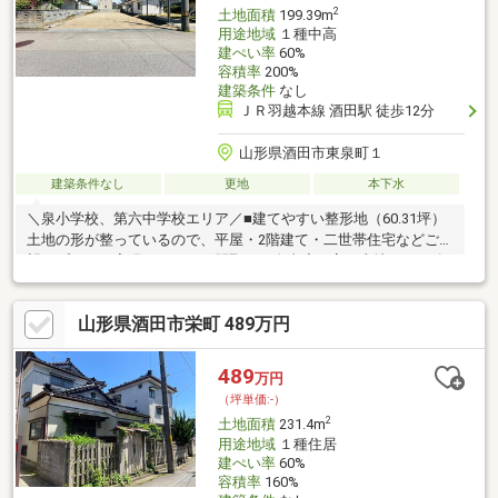
2
土地面積
199.39m
用途地域
１種中高
建ぺい率
60%
容積率
200%
建築条件
なし
ＪＲ羽越本線 酒田駅 徒歩12分
山形県酒田市東泉町１
建築条件なし
更地
本下水
＼泉小学校、第六中学校エリア／■建てやすい整形地（60.31坪）
土地の形が整っているので、平屋・2階建て・二世帯住宅などご希
望のプランが実現しやすく、間取りの自由度も高い土地です♪■泉
小学校・第六中学校まで徒歩約15分通学しやすく、お子さまにも
安心の距離。■毎日の暮らしに便利な立地スーパー・コンビニ・
山形県酒田市栄町 489万円
公園が近く、利便性の整った住環境。子育て世帯はもちろん、将
来を見据えた住まいづくりにもおすすめ。※既存建物は売主負担
で解体・整地後のお引渡しとなりますので、すぐに新築計画をス
489
万円
タートできます。自由設計で、自分らしい暮らしを形に。この土
（坪単価:-）
地で、新しい生活を始めませんか？
2
土地面積
231.4m
用途地域
１種住居
建ぺい率
60%
容積率
160%