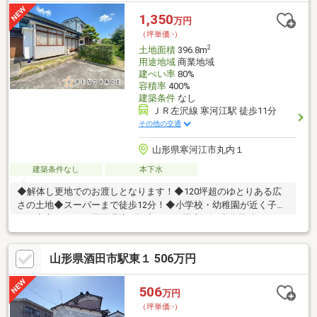
1,350
万円
（坪単価:-）
2
土地面積
396.8m
用途地域
商業地域
建ぺい率
80%
容積率
400%
建築条件
なし
ＪＲ左沢線 寒河江駅 徒歩11分
その他の交通
山形県寒河江市丸内１
建築条件なし
本下水
◆解体し更地でのお渡しとなります！◆120坪超のゆとりある広
さの土地◆スーパーまで徒歩12分！◆小学校・幼稚園が近く子育
てに安心です！＝周辺環境＝認定こども園寒河江大谷幼稚
園・・・徒歩約7分寒河江市立寒河江小学校・・・徒歩約3分寒河
江市立陵東中学校・・・徒歩約30分マックスバリュ寒河江中央
山形県酒田市駅東１ 506万円
店・・・徒歩約12分セブンイレブン寒河江市役所前店・・・徒歩
約7分ドラッグヤマザワ寒河江店・・・徒歩約7分寒河江郵便
局・・・徒歩約4分寒河江市立病院・・・徒歩約24分
506
万円
（坪単価:-）