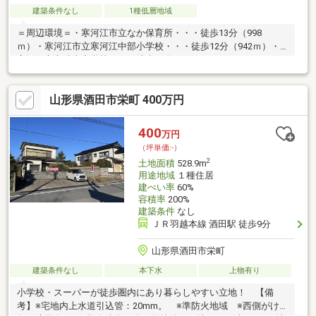
建築条件なし
1種低層地域
＝周辺環境＝・寒河江市立なか保育所・・・徒歩13分（998
ｍ）・寒河江市立寒河江中部小学校・・・徒歩12分（942ｍ）・
寒河江市立陵南中学校・・・徒歩12分（905ｍ）・フードセンタ
ーたかき元町店・・・徒歩9分（656ｍ）・セブンイレブン寒河江
仲谷地店・・・徒歩13分（1013ｍ）・調剤薬局ツルハドラッグ寒
山形県酒田市栄町 400万円
河江西店・・・徒歩10分（776ｍ）・寒河江市立病院・・・徒歩
10分（785ｍ）・内ノ袋簡易郵便局・・・徒歩6分（415ｍ）
400
万円
（坪単価:-）
2
土地面積
528.9m
用途地域
１種住居
建ぺい率
60%
容積率
200%
建築条件
なし
ＪＲ羽越本線 酒田駅 徒歩9分
山形県酒田市栄町
建築条件なし
本下水
上物有り
小学校・スーパーが徒歩圏内にあり暮らしやすい立地！ 【備
考】※宅地内上水道引込管：20mm。 ※準防火地域 ※西側がけ