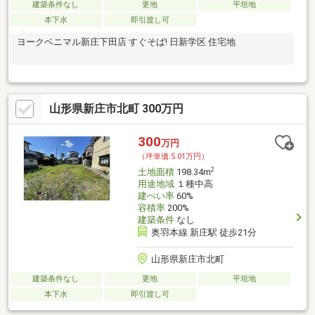
建築条件なし
更地
平坦地
本下水
即引渡し可
ヨークベニマル新庄下田店 すぐそば! 日新学区 住宅地
山形県新庄市北町 300万円
300
万円
（坪単価:5.01万円）
2
土地面積
198.34m
用途地域
１種中高
建ぺい率
60%
容積率
200%
建築条件
なし
奥羽本線 新庄駅 徒歩21分
山形県新庄市北町
建築条件なし
更地
平坦地
本下水
即引渡し可