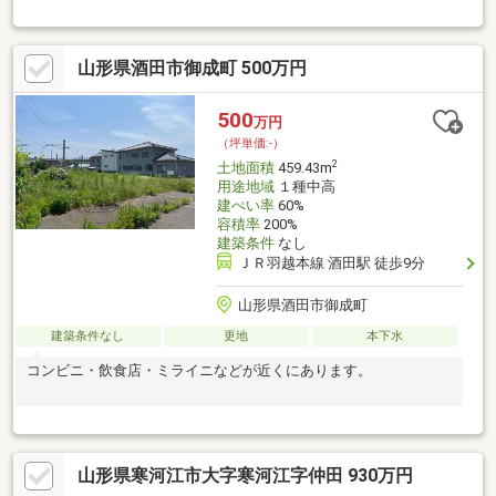
条例適用有。 ※既存建物解体・整地後、更地での引渡し。 ※地
目の一部畑。要、農転5条による届出。
山形県酒田市御成町 500万円
500
万円
（坪単価:-）
2
土地面積
459.43m
用途地域
１種中高
建ぺい率
60%
容積率
200%
建築条件
なし
ＪＲ羽越本線 酒田駅 徒歩9分
山形県酒田市御成町
建築条件なし
更地
本下水
コンビニ・飲食店・ミライニなどが近くにあります。
山形県寒河江市大字寒河江字仲田 930万円