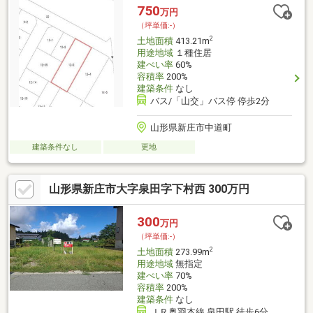
750
万円
（坪単価:-）
2
土地面積
413.21m
用途地域
１種住居
建ぺい率
60%
容積率
200%
建築条件
なし
バス/「山交」バス停 停歩2分
山形県新庄市中道町
建築条件なし
更地
山形県新庄市大字泉田字下村西 300万円
300
万円
（坪単価:-）
2
土地面積
273.99m
用途地域
無指定
建ぺい率
70%
容積率
200%
建築条件
なし
ＪＲ奥羽本線 泉田駅 徒歩6分