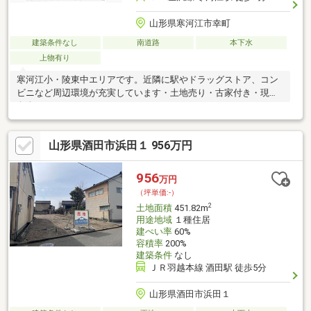
山形県寒河江市幸町
建築条件なし
南道路
本下水
上物有り
寒河江小・陵東中エリアです。近隣に駅やドラッグストア、コン
ビニなど周辺環境が充実しています・土地売り・古家付き・現況
有姿
山形県酒田市浜田１ 956万円
956
万円
（坪単価:-）
2
土地面積
451.82m
用途地域
１種住居
建ぺい率
60%
容積率
200%
建築条件
なし
ＪＲ羽越本線 酒田駅 徒歩5分
山形県酒田市浜田１