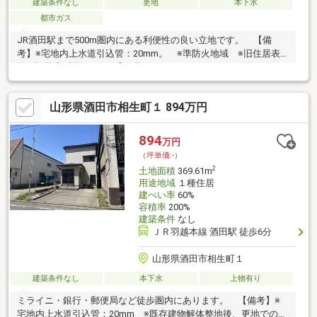
建築条件なし
更地
本下水
都市ガス
JR酒田駅まで500m圏内にある利便性の良い立地です。 【備
考】※宅地内上水道引込管：20mm。 ※準防火地域 ※旧住居表
示：酒田市浜田一丁目8番40号
山形県酒田市相生町１ 894万円
894
万円
（坪単価:-）
2
土地面積
369.61m
用途地域
１種住居
建ぺい率
60%
容積率
200%
建築条件
なし
ＪＲ羽越本線 酒田駅 徒歩6分
山形県酒田市相生町１
建築条件なし
本下水
上物有り
ミライニ・銀行・郵便局など徒歩圏内にあります。 【備考】※
宅地内上水道引込管：20mm ※既存建物解体整地後、更地での引