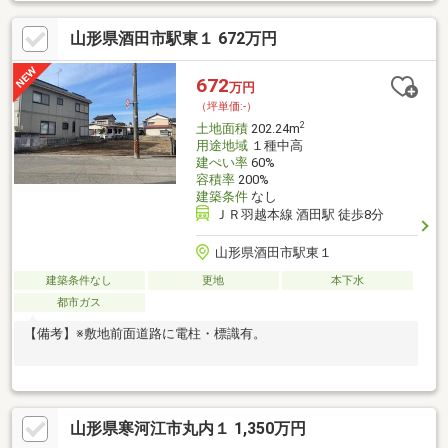
めです！＊建築条件付き
山形県酒田市駅東１ 672万円
672
万円
（坪単価:-）
2
土地面積
202.24m
用途地域
１種中高
建ぺい率
60%
容積率
200%
建築条件
なし
ＪＲ羽越本線 酒田駅 徒歩8分
山形県酒田市駅東１
建築条件なし
更地
本下水
都市ガス
【備考】※敷地前面道路に電柱・標識有。
山形県寒河江市丸内１ 1,350万円