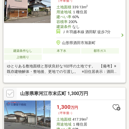
（坪単価:-）
2
土地面積
339.13m
用途地域
１種住居
建ぺい率
60%
容積率
200%
建築条件
なし
ＪＲ羽越本線 酒田駅 徒歩7分
山形県酒田市旭新町
建築条件なし
本下水
都市ガス
上物有り
ゆとりある敷地面積と形状良好な102坪の土地です。 【備考】※
既存建物解体・整地後、更地での引渡し。 ※旧住居表示：酒田
市旭新町5番9号
山形県寒河江市末広町 1,300万円
1,300
万円
（坪単価:-）
2
土地面積
417.39m
用途地域
１種住居