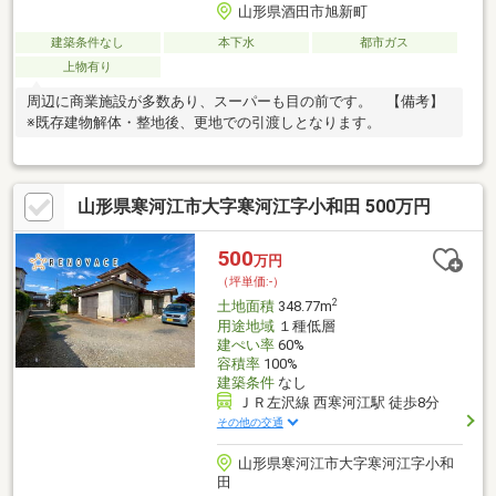
山形県酒田市旭新町
建築条件なし
本下水
都市ガス
上物有り
周辺に商業施設が多数あり、スーパーも目の前です。 【備考】
※既存建物解体・整地後、更地での引渡しとなります。
山形県寒河江市大字寒河江字小和田 500万円
500
万円
（坪単価:-）
2
土地面積
348.77m
用途地域
１種低層
建ぺい率
60%
容積率
100%
建築条件
なし
ＪＲ左沢線 西寒河江駅 徒歩8分
その他の交通
山形県寒河江市大字寒河江字小和
田