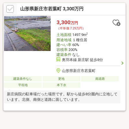
山形県新庄市若葉町 3,300万円
3,300
万円
（坪単価:7.29万円）
2
土地面積
1497.9m
用途地域
１種住居
建ぺい率
60%
容積率
200%
建築条件
なし
奥羽本線 新庄駅 徒歩8分
山形県新庄市若葉町
建築条件なし
更地
南道路
平坦地
本下水
新庄病院の駐車場だった場所です。駅から徒歩8分圏内に立地して
います。北側、南側と道路に面しています。