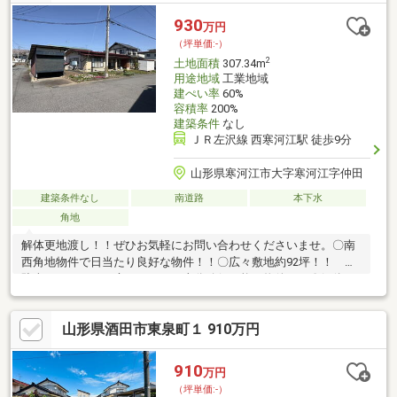
930
万円
（坪単価:-）
2
土地面積
307.34m
用途地域
工業地域
建ぺい率
60%
容積率
200%
建築条件
なし
ＪＲ左沢線 西寒河江駅 徒歩9分
山形県寒河江市大字寒河江字仲田
建築条件なし
南道路
本下水
角地
解体更地渡し！！ぜひお気軽にお問い合わせくださいませ。〇南
西角地物件で日当たり良好な物件！！〇広々敷地約92坪！！
駐車スペースやお庭スペースも十分確保可能な物件！！〇解体更
地渡し◆当日見たい！もちろん大歓迎です！ 023-631-8833まで
お電話ください！詳しい資料のご請求・物件見学のご依頼はペー
山形県酒田市東泉町１ 910万円
ジ内の【資料請求】【見学予約】よりお進み下さい♪◇住宅ロー
ンもお任せ下さいマイカーローンや、カードローンも住宅ローン
へおまとめ相談も可能♪
910
万円
（坪単価:-）