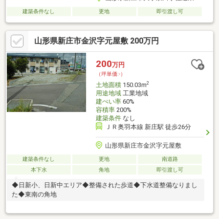
建築条件なし
更地
即引渡し可
山形県新庄市金沢字元屋敷 200万円
200
万円
（坪単価:-）
2
土地面積
150.03m
用途地域
工業地域
建ぺい率
60%
容積率
200%
建築条件
なし
ＪＲ奥羽本線 新庄駅 徒歩26分
山形県新庄市金沢字元屋敷
建築条件なし
更地
南道路
本下水
角地
即引渡し可
◆日新小、日新中エリア◆整備された歩道◆下水道整備なりまし
た◆東南の角地