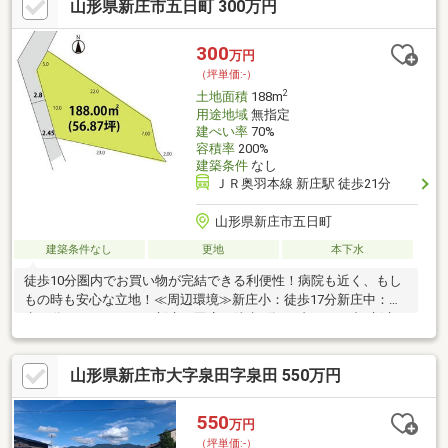
山形県新庄市五日町 300万円
300
万円
（坪単価:-）
2
土地面積
188m
用途地域
無指定
建ぺい率
70%
容積率
200%
建築条件
なし
ＪＲ奥羽本線 新庄駅 徒歩21分
山形県新庄市五日町
建築条件なし
更地
本下水
徒歩10分圏内でお買い物が完結できる利便性！病院も近く、もし
もの時も安心な立地！≪周辺環境≫新庄小：徒歩17分新庄中：徒
歩21分ヨークベニマル新庄下田店：徒歩4分セブンイレブン新庄
新町店：徒歩6分ヤマザワ新庄宮内店：徒歩7分ドラッグヤマザワ
新庄宮内店：徒歩7分新庄駅：徒歩19分山形県立新庄病院：徒歩
山形県新庄市大字泉田字泉田 550万円
29分≪店舗情報≫ユニテハウス山形023-631-5379「スーモを見
て」とお伝えください♪
550
万円
（坪単価:-）