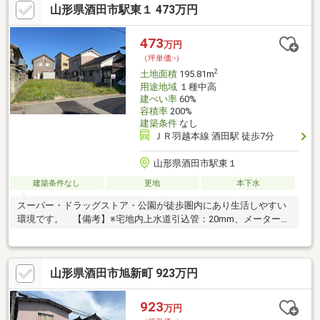
山形県酒田市駅東１ 473万円
473
万円
（坪単価:-）
2
土地面積
195.81m
用途地域
１種中高
建ぺい率
60%
容積率
200%
建築条件
なし
ＪＲ羽越本線 酒田駅 徒歩7分
山形県酒田市駅東１
建築条件なし
更地
本下水
スーパー・ドラッグストア・公園が徒歩圏内にあり生活しやすい
環境です。 【備考】※宅地内上水道引込管：20mm、メーター：
13mm×4。
山形県酒田市旭新町 923万円
923
万円