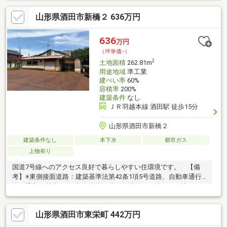
し【更地】にしてからお引渡しいたします。解体費用の心配をせ
山形県酒田市新橋２ 636万円
ず、スムーズに建築へ進めるのが嬉しいポイント！さらに建築条
件はございませんので、ご希望のハウスメーカーや工務店で自由
にマイホームを設計していただけます。
636
万円
（坪単価:-）
2
土地面積
262.81m
用途地域
準工業
建ぺい率
60%
容積率
200%
建築条件
なし
ＪＲ羽越本線 酒田駅 徒歩15分
山形県酒田市新橋２
建築条件なし
本下水
都市ガス
上物有り
国道7号線へのアクセス良好で暮らしやすい住環境です。 【備
考】※東側接面道路：建築基準法第42条1項5号道路、自動車通行
及び乗入れ禁止。 ※既存建物解体・整地後、更地での引渡
し。 ※敷地前面道路に電柱有。
山形県酒田市東栄町 442万円