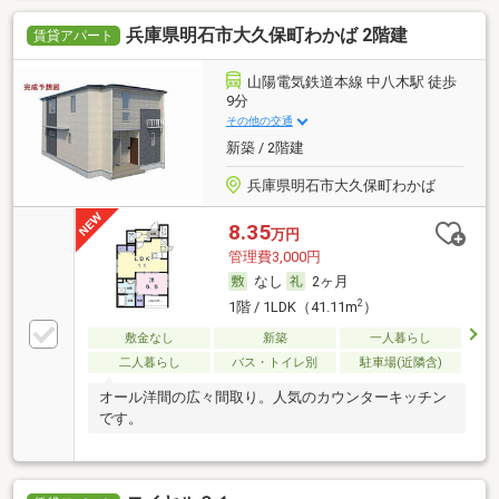
兵庫県明石市大久保町わかば 2階建
賃貸アパート
山陽電気鉄道本線 中八木駅 徒歩
9分
その他の交通
新築 / 2階建
兵庫県明石市大久保町わかば
8.35
万円
管理費3,000円
なし
2ヶ月
2
1階 / 1LDK（41.11m
）
敷金なし
新築
一人暮らし
二人暮らし
バス・トイレ別
駐車場(近隣含)
オール洋間の広々間取り。人気のカウンターキッチン
です。