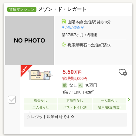
メゾン・ド・レガート
賃貸マンション
山陽本線 魚住駅 徒歩8分
その他の交通
築37年7ヶ月 / 5階建
兵庫県明石市魚住町清水
5.50
万円
管理費5,000円
なし
10万円
2
1階 / 1LDK（42m
）
敷金なし
更新料なし
一人暮らし
二人暮らし
バス・トイレ別
駐車場(近隣含)
クレジット決済可能です☆