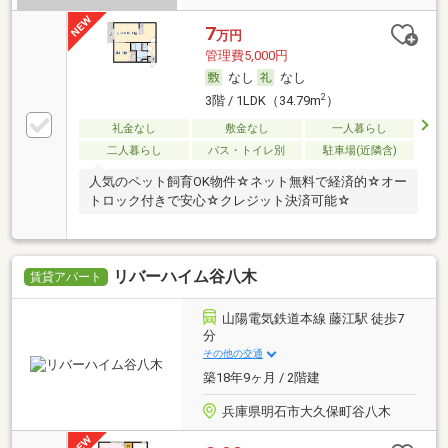
7
万円
管理費5,000円
なし
なし
2
3階 / 1LDK（34.79m
）
礼金なし
敷金なし
一人暮らし
二人暮らし
バス・トイレ別
駐車場(近隣含)
人気のペット飼育OK物件☆ネット無料で経済的☆オー
トロック付きで安心☆クレジット決済可能☆
リバーハイム谷八木
賃貸アパート
山陽電気鉄道本線 藤江駅 徒歩7
分
その他の交通
築18年9ヶ月 / 2階建
兵庫県明石市大久保町谷八木