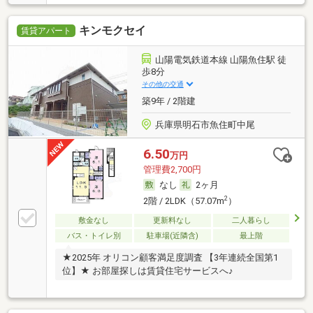
キンモクセイ
賃貸アパート
山陽電気鉄道本線 山陽魚住駅 徒
歩8分
その他の交通
築9年 / 2階建
兵庫県明石市魚住町中尾
6.50
万円
管理費2,700円
なし
2ヶ月
2
2階 / 2LDK（57.07m
）
敷金なし
更新料なし
二人暮らし
バス・トイレ別
駐車場(近隣含)
最上階
★2025年 オリコン顧客満足度調査 【3年連続全国第1
位】★ お部屋探しは賃貸住宅サービスへ♪