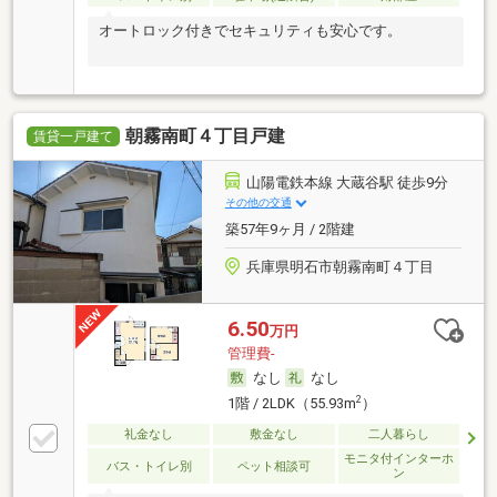
オートロック付きでセキュリティも安心です。
朝霧南町４丁目戸建
賃貸一戸建て
山陽電鉄本線 大蔵谷駅 徒歩9分
その他の交通
築57年9ヶ月 / 2階建
兵庫県明石市朝霧南町４丁目
6.50
万円
管理費-
なし
なし
2
1階 / 2LDK（55.93m
）
礼金なし
敷金なし
二人暮らし
モニタ付インターホ
バス・トイレ別
ペット相談可
ン