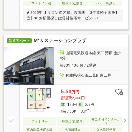
バス・トイレ別
駐車場(近隣含)
ペット相談可
★2025年 オリコン顧客満足度調査 【3年連続全国第1
位】★ お部屋探しは賃貸住宅サービスへ♪
Ｍ’ｓステーションプラザ
賃貸アパート
山陽電気鉄道本線 東二見駅 徒歩
6分
築30年10ヶ月 / 2階建
兵庫県明石市二見町東二見
5.50
万円
管理費2,000円
1万円
5万円
2
1階 / 3DK（50m
）
モニタ付インターホ
ファミリー
駐車場(近隣含)
ン
室内洗濯機置き場
洗面所独立
温水洗浄便座