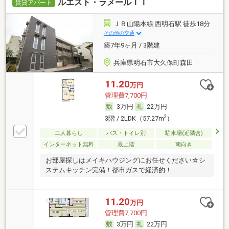
ルエスト・ラメールＩＩ
賃貸アパート
ＪＲ山陽本線 西明石駅 徒歩18分
その他の交通
築7年9ヶ月 / 3階建
兵庫県明石市大久保町森田
11.20
万円
管理費7,700円
3万円
22万円
2
3階 / 2LDK（57.27m
）
二人暮らし
バス・トイレ別
駐車場(近隣含)
インターネット無料
最上階
南向き
お部屋探しはメイキハウジングにお任せください☆シ
ステムキッチン完備！都市ガスで経済的！
11.20
万円
管理費7,700円
3万円
22万円