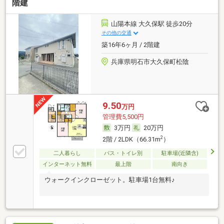
階建
山陽本線 大久保駅 徒歩20分
その他の交通
築16年6ヶ月 / 2階建
兵庫県明石市大久保町松陰
9.50
万円
管理費5,500円
3万円
20万円
2
2階 / 2LDK（66.31m
）
二人暮らし
バス・トイレ別
駐車場(近隣含)
インターネット無料
最上階
南向き
ウォークインクローゼット。駐車場1台無料♪