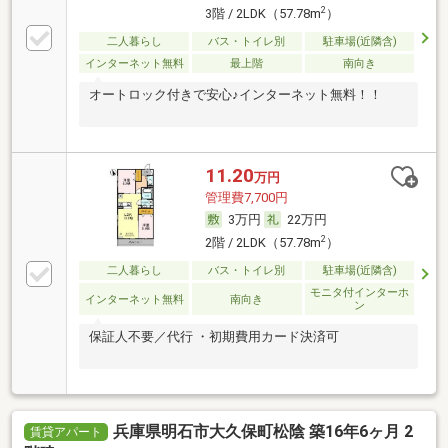
2
3階 / 2LDK（57.78m
）
二人暮らし
バス・トイレ別
駐車場(近隣含)
インターネット無料
最上階
南向き
オートロック付きで安心♪インターネット無料！！
11.20
万円
管理費7,700円
3万円
22万円
2
2階 / 2LDK（57.78m
）
二人暮らし
バス・トイレ別
駐車場(近隣含)
モニタ付インターホ
インターネット無料
南向き
ン
保証人不要／代行 ・初期費用カード決済可
兵庫県明石市大久保町松陰 築16年6ヶ月 2
賃貸アパート