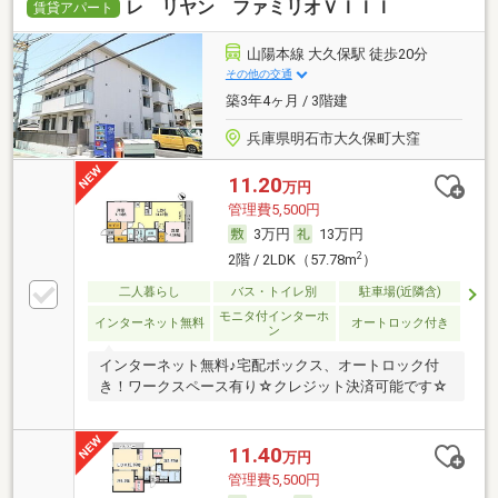
レ リヤン ファミリオＶＩＩＩ
賃貸アパート
山陽本線 大久保駅 徒歩20分
その他の交通
築3年4ヶ月 / 3階建
兵庫県明石市大久保町大窪
11.20
万円
管理費5,500円
3万円
13万円
2
2階 / 2LDK（57.78m
）
二人暮らし
バス・トイレ別
駐車場(近隣含)
モニタ付インターホ
インターネット無料
オートロック付き
ン
インターネット無料♪宅配ボックス、オートロック付
き！ワークスペース有り☆クレジット決済可能です☆
11.40
万円
管理費5,500円