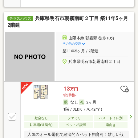
です
兵庫県明石市朝霧南町２丁目 築11年5ヶ月
テラスハウス
2階建
山陽本線 朝霧駅 徒歩10分
その他の交通
築11年5ヶ月 / 2階建
兵庫県明石市朝霧南町２丁目
13
万円
管理費-
なし
2ヶ月
2
1階 / 3LDK（76.42m
）
敷金なし
ファミリー
バス・トイレ別
駐車場(近隣含)
ペット相談可
南向き
人気のオール電化で経済的☆ペット飼育可！嬉しい設