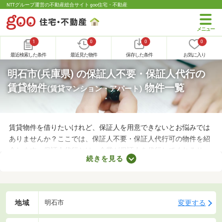
NTTグループ運営の不動産総合サイト goo住宅・不動産
1
0
0
0
最近検索した条件
最近見た物件
保存した条件
お気に入り
明石市(兵庫県) の保証人不要・保証人代行の
賃貸物件
物件一覧
(賃貸マンション・アパート)
賃貸物件を借りたいけれど、保証人を用意できないとお悩みでは
ありませんか？ここでは、保証人不要・保証人代行可の物件を紹
介します。保証人代行とは、企業が保証人を代行してくれるサー
続きを見る
ビスです。保証人を用意できなくてもお部屋を借りられるので、
希望にあう物件を探せますよ。好みのお部屋を見つけて、充実し
た生活を送りましょう。
地域
変更する
明石市