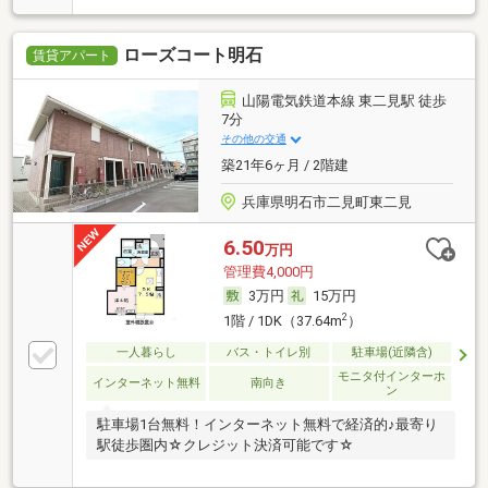
ローズコート明石
賃貸アパート
山陽電気鉄道本線 東二見駅 徒歩
7分
その他の交通
築21年6ヶ月 / 2階建
兵庫県明石市二見町東二見
6.50
万円
管理費4,000円
3万円
15万円
2
1階 / 1DK（37.64m
）
一人暮らし
バス・トイレ別
駐車場(近隣含)
モニタ付インターホ
インターネット無料
南向き
ン
駐車場1台無料！インターネット無料で経済的♪最寄り
駅徒歩圏内☆クレジット決済可能です☆