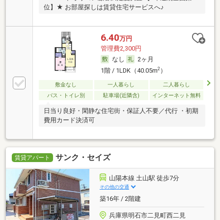
位】★ お部屋探しは賃貸住宅サービスへ♪
6.40
万円
管理費2,300円
なし
2ヶ月
2
1階 / 1LDK（40.05m
）
敷金なし
一人暮らし
二人暮らし
バス・トイレ別
駐車場(近隣含)
インターネット無料
日当り良好・閑静な住宅街・保証人不要／代行 ・初期
費用カード決済可
サンク・セイズ
賃貸アパート
山陽本線 土山駅 徒歩7分
その他の交通
築16年 / 2階建
兵庫県明石市二見町西二見