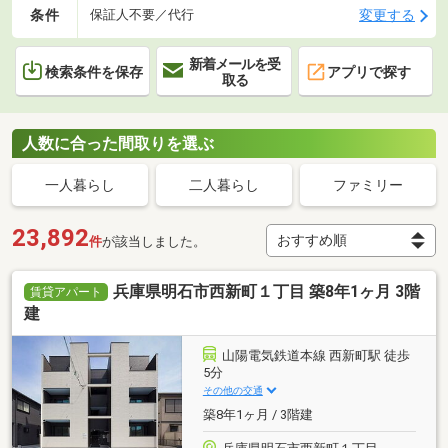
条件
変更する
保証人不要／代行
新着メールを受
検索条件を保存
アプリで探す
取る
人数に合った間取りを選ぶ
一人暮らし
二人暮らし
ファミリー
23,892
件
が該当しました。
兵庫県明石市西新町１丁目 築8年1ヶ月 3階
賃貸アパート
建
山陽電気鉄道本線 西新町駅 徒歩
5分
その他の交通
築8年1ヶ月 / 3階建