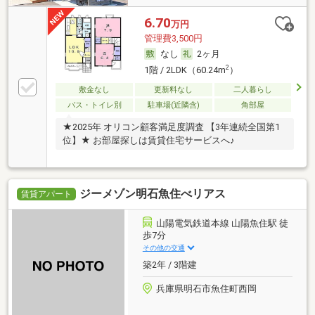
6.70
万円
管理費3,500円
なし
2ヶ月
2
1階 / 2LDK（60.24m
）
敷金なし
更新料なし
二人暮らし
バス・トイレ別
駐車場(近隣含)
角部屋
★2025年 オリコン顧客満足度調査 【3年連続全国第1
位】★ お部屋探しは賃貸住宅サービスへ♪
ジーメゾン明石魚住べリアス
賃貸アパート
山陽電気鉄道本線 山陽魚住駅 徒
歩7分
その他の交通
築2年 / 3階建
兵庫県明石市魚住町西岡