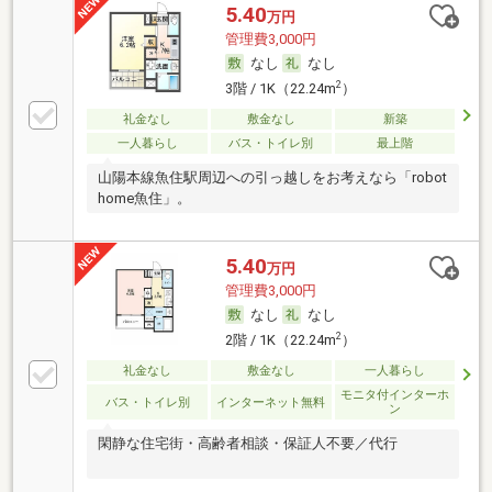
5.40
万円
管理費3,000円
なし
なし
2
3階 / 1K（22.24m
）
礼金なし
敷金なし
新築
一人暮らし
バス・トイレ別
最上階
山陽本線魚住駅周辺への引っ越しをお考えなら「robot
home魚住」。
5.40
万円
管理費3,000円
なし
なし
2
2階 / 1K（22.24m
）
礼金なし
敷金なし
一人暮らし
モニタ付インターホ
バス・トイレ別
インターネット無料
ン
閑静な住宅街・高齢者相談・保証人不要／代行