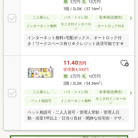
3万円
13万円
2
1階 / 2LDK（57.16m
）
二人暮らし
バス・トイレ別
駐車場(近隣含)
モニタ付インターホ
インターネット無料
オートロック付き
ン
インターネット無料♪宅配ボックス、オートロック付
き！ワークスペース有り☆クレジット決済可能です☆
11.40
万円
管理費4,500円
2万円
10万円
2
2階 / 2LDK（54.36m
）
二人暮らし
バス・トイレ別
駐車場(近隣含)
モニタ付インターホ
ペット相談可
インターネット無料
ン
ペット相談可・二人入居可・管理人常駐・管理人日
勤・浴室1坪以上・日当り良好・閑静な住宅街・デザ
イナーズ物件・保証人不要／代行