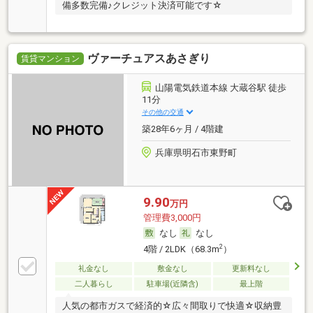
備多数完備♪クレジット決済可能です☆
ヴァーチュアスあさぎり
賃貸マンション
山陽電気鉄道本線 大蔵谷駅 徒歩
11分
その他の交通
築28年6ヶ月 / 4階建
兵庫県明石市東野町
9.90
万円
管理費3,000円
なし
なし
2
4階 / 2LDK（68.3m
）
礼金なし
敷金なし
更新料なし
二人暮らし
駐車場(近隣含)
最上階
人気の都市ガスで経済的☆広々間取りで快適☆収納豊