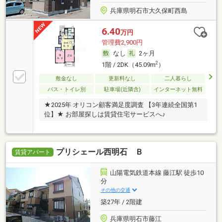
兵庫県明石市大久保町西島
6.40
万円
管理費2,900円
なし
2ヶ月
2
1階 / 2DK（45.09m
）
敷金なし
更新料なし
二人暮らし
バス・トイレ別
駐車場(近隣含)
インターネット無料
★2025年 オリコン顧客満足度調査 【3年連続全国第1
位】★ お部屋探しは賃貸住宅サービスへ♪
プリシェール西明石 Ｂ
賃貸アパート
山陽電気鉄道本線 藤江駅 徒歩10
分
その他の交通
築27年 / 2階建
兵庫県明石市藤江