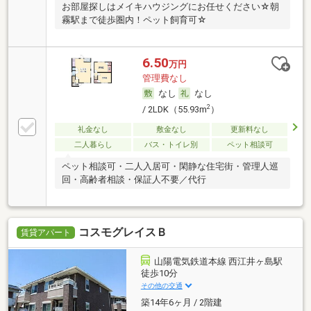
お部屋探しはメイキハウジングにお任せください☆朝
霧駅まで徒歩圏内！ペット飼育可☆
6.50
万円
管理費なし
なし
なし
2
/ 2LDK（55.93m
）
礼金なし
敷金なし
更新料なし
二人暮らし
バス・トイレ別
ペット相談可
ペット相談可・二人入居可・閑静な住宅街・管理人巡
回・高齢者相談・保証人不要／代行
コスモグレイスＢ
賃貸アパート
山陽電気鉄道本線 西江井ヶ島駅
徒歩10分
その他の交通
築14年6ヶ月 / 2階建