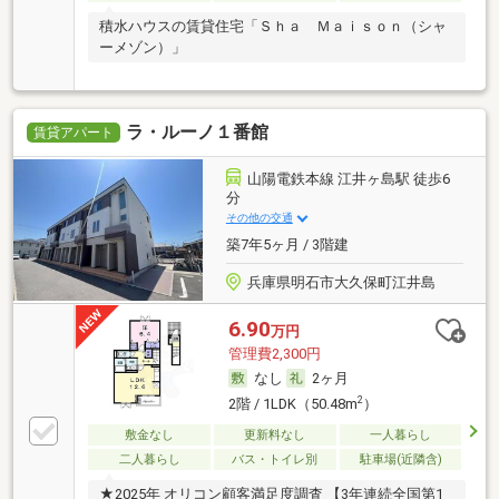
積水ハウスの賃貸住宅「Ｓｈａ Ｍａｉｓｏｎ（シャ
ーメゾン）」
ラ・ルーノ１番館
賃貸アパート
山陽電鉄本線 江井ヶ島駅 徒歩6
分
その他の交通
築7年5ヶ月 / 3階建
兵庫県明石市大久保町江井島
6.90
万円
管理費2,300円
なし
2ヶ月
2
2階 / 1LDK（50.48m
）
敷金なし
更新料なし
一人暮らし
二人暮らし
バス・トイレ別
駐車場(近隣含)
★2025年 オリコン顧客満足度調査 【3年連続全国第1