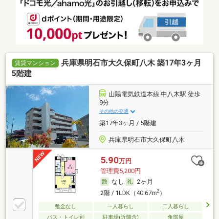
兵庫県明石市大久保町八木 築17年3ヶ月
賃貸マンション
5階建
山陽電気鉄道本線 中八木駅 徒歩
9分
その他の交通
築17年3ヶ月 / 5階建
兵庫県明石市大久保町八木
5.90
万円
管理費5,200円
なし
2ヶ月
2
2階 / 1LDK（40.67m
）
敷金なし
一人暮らし
二人暮らし
バス・トイレ別
駐車場(近隣含)
角部屋