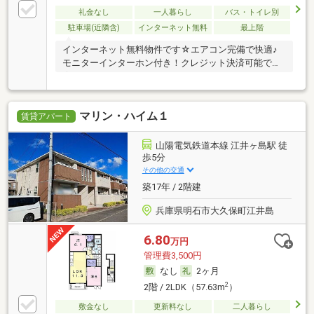
礼金なし
一人暮らし
バス・トイレ別
駐車場(近隣含)
インターネット無料
最上階
インターネット無料物件です☆エアコン完備で快適♪
モニターインターホン付き！クレジット決済可能です
☆
マリン・ハイム１
賃貸アパート
山陽電気鉄道本線 江井ヶ島駅 徒
歩5分
その他の交通
築17年 / 2階建
兵庫県明石市大久保町江井島
6.80
万円
管理費3,500円
なし
2ヶ月
2
2階 / 2LDK（57.63m
）
敷金なし
更新料なし
二人暮らし