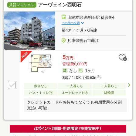
アーヴェイン西明石
賃貸マンション
山陽本線 西明石駅 徒歩9分
その他の交通
築40年1ヶ月 / 6階建
兵庫県明石市藤江
5
万円
管理費8,000円
なし
1ヶ月
2
3階 / 1LDK（43.63m
）
敷金なし
一人暮らし
二人暮らし
バス・トイレ別
オートロック付き
駐輪場
クレジットカードをお持ちでなくても初期費用を分割
支払い可能