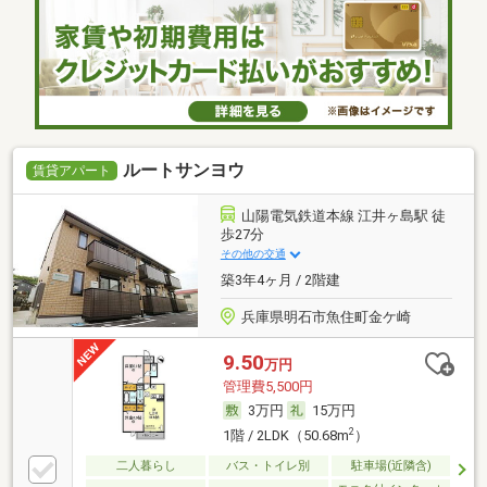
ルートサンヨウ
賃貸アパート
山陽電気鉄道本線 江井ヶ島駅 徒
歩27分
その他の交通
築3年4ヶ月 / 2階建
兵庫県明石市魚住町金ケ崎
9.50
万円
管理費5,500円
3万円
15万円
2
1階 / 2LDK（50.68m
）
二人暮らし
バス・トイレ別
駐車場(近隣含)