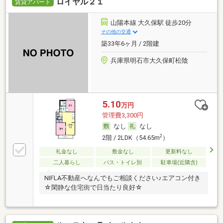
ロイヤル２１
賃貸アパート
山陽本線 大久保駅 徒歩20分
その他の交通
築33年6ヶ月 / 2階建
兵庫県明石市大久保町松陰
5.10
万円
管理費3,300円
なし
なし
2
2階 / 2LDK（54.65m
）
礼金なし
敷金なし
更新料なし
二人暮らし
バス・トイレ別
駐車場(近隣含)
NIFLA不動産へなんでもご相談ください♪エアコン付き
☆閑静な住宅街で日当たり良好☆