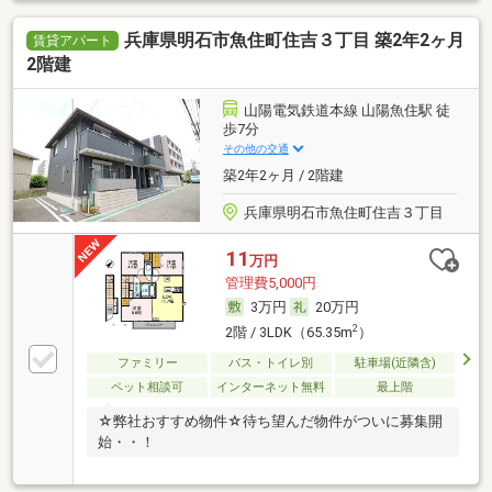
兵庫県明石市魚住町住吉３丁目 築2年2ヶ月
賃貸アパート
2階建
山陽電気鉄道本線 山陽魚住駅 徒
歩7分
その他の交通
築2年2ヶ月 / 2階建
兵庫県明石市魚住町住吉３丁目
11
万円
管理費5,000円
3万円
20万円
2
2階 / 3LDK（65.35m
）
ファミリー
バス・トイレ別
駐車場(近隣含)
ペット相談可
インターネット無料
最上階
☆弊社おすすめ物件☆待ち望んだ物件がついに募集開
始・・！