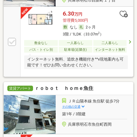
兵庫県明石市西新町１丁目
6.30
万円
管理費5,000円
なし
2ヶ月
2
3階 / 1LDK（33.07m
）
敷金なし
一人暮らし
二人暮らし
バス・トイレ別
駐車場(近隣含)
インターネット無料
インターネット無料、追炊き機能付き^^v現地案内も可
能です！ぜひお問い合わせください。
ｒｏｂｏｔ ｈｏｍｅ魚住
賃貸アパート
ＪＲ山陽本線 魚住駅 徒歩7分
その他の交通
築1年 / 3階建
兵庫県明石市魚住町西岡