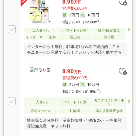
8.90
万円
管理費6,000円
2万円
16万円
2
2階 / 2LDK（62.06m
）
二人暮らし
バス・トイレ別
駐車場(近隣含)
インターネット無料
最上階
角部屋
インターネット無料、駐車場1台込みで経済的！ＴＶ
モニターホン完備で安心！クレジット決済可能です☆
8.90
万円
管理費6,000円
2万円
16万円
2
1階 / 2LDK（61.89m
）
モニタ付インターホ
二人暮らし
バス・トイレ別
ン
収納スペース
駐輪場
室内洗濯機置き場
駐車場１台分無料 浴室乾燥機・宅配BOX・一坪風呂
等設備充実 ネット無料