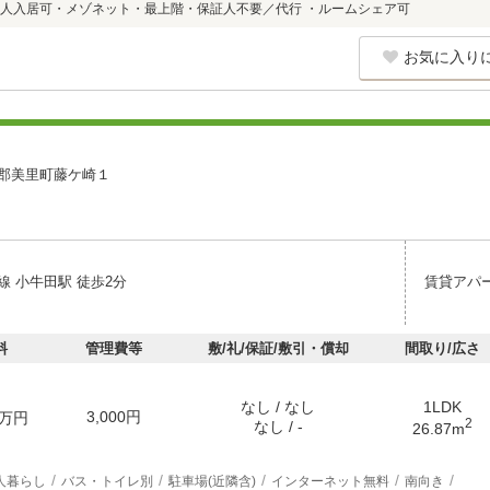
人入居可・メゾネット・最上階・保証人不要／代行 ・ルームシェア可
お気に入り
郡美里町藤ケ崎１
線 小牛田駅 徒歩2分
賃貸アパ
料
管理費等
敷/礼/保証/敷引・償却
間取り/広さ
なし / なし
1LDK
3,000円
万円
2
なし / -
26.87m
人暮らし
バス・トイレ別
駐車場(近隣含)
インターネット無料
南向き