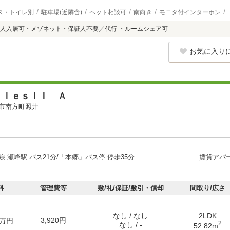
ス・トイレ別
駐車場(近隣含)
ペット相談可
南向き
モニタ付インターホン
人入居可・メゾネット・保証人不要／代行 ・ルームシェア可
お気に入り
ａｌｅｓＩＩ Ａ
市南方町照井
 瀬峰駅 バス21分/「本郷」バス停 停歩35分
賃貸アパ
料
管理費等
敷/礼/保証/敷引・償却
間取り/広さ
なし / なし
2LDK
3,920円
万円
2
なし / -
52.82m