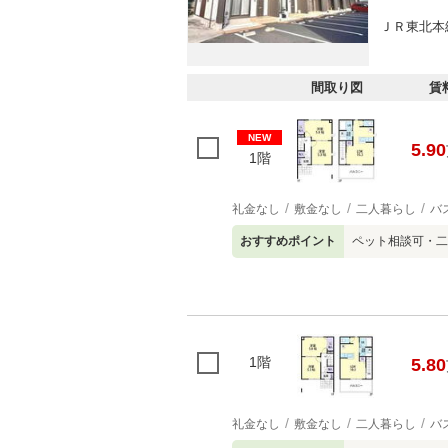
ＪＲ東北本線
間取り図
賃
NEW
5.90
1階
礼金なし
敷金なし
二人暮らし
バ
おすすめポイント
ペット相談可・二
1階
5.80
礼金なし
敷金なし
二人暮らし
バ