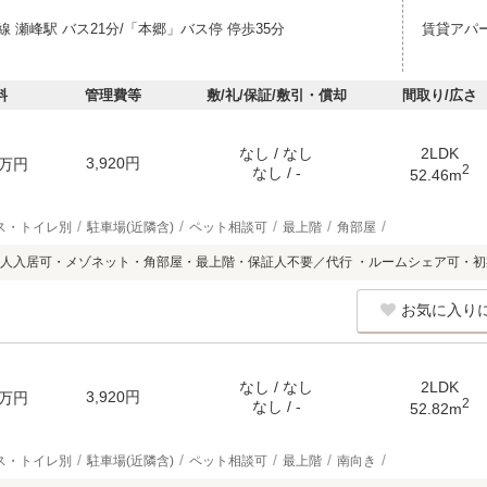
 瀬峰駅 バス21分/「本郷」バス停 停歩35分
賃貸アパ
料
管理費等
敷/礼/保証/敷引・償却
間取り/広さ
なし / なし
2LDK
3,920円
万円
2
なし / -
52.46m
ス・トイレ別
駐車場(近隣含)
ペット相談可
最上階
角部屋
人入居可・メゾネット・角部屋・最上階・保証人不要／代行 ・ルームシェア可・
お気に入り
なし / なし
2LDK
3,920円
万円
2
なし / -
52.82m
ス・トイレ別
駐車場(近隣含)
ペット相談可
最上階
南向き