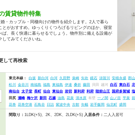
の賃貸物件特集
新婚・カップル・同棲向けの物件を紹介します。2人で暮ら
ことがおすすめ。ゆっくりくつろげるリビングのほか、寝室
べば、長く快適に暮らせるでしょう。物件別に備える設備が
クしてみてくださいね。
更して再検索
東北本線：
白坂
新白河
白河
久田野
泉崎
矢吹
鏡石
須賀川
安積永盛
郡
松川
金谷川
南福島
福島
東福島
伊達
桑折
藤田
貝田
越河
白石
東白石
南仙台
太子堂
長町
仙台
東仙台
岩切
新利府
利府
陸前山王
国府多賀城
田尻
瀬峰
梅ケ沢
新田
石越
油島
花泉
清水原
有壁
一ノ関
山ノ目
平泉
花巻
花巻空港
石鳥谷
日詰
紫波中央
古館
矢幅
岩手飯岡
仙北町
盛岡
間取り：
1LDK(+S)、2K、2DK、2LDK(+S)
入居条件：
二人入居可