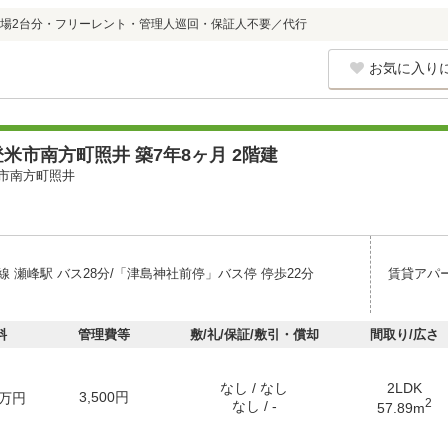
場2台分・フリーレント・管理人巡回・保証人不要／代行
お気に入り
米市南方町照井 築7年8ヶ月 2階建
市南方町照井
 瀬峰駅 バス28分/「津島神社前停」バス停 停歩22分
賃貸アパ
料
管理費等
敷/礼/保証/敷引・償却
間取り/広さ
なし / なし
2LDK
3,500円
万円
2
なし / -
57.89m