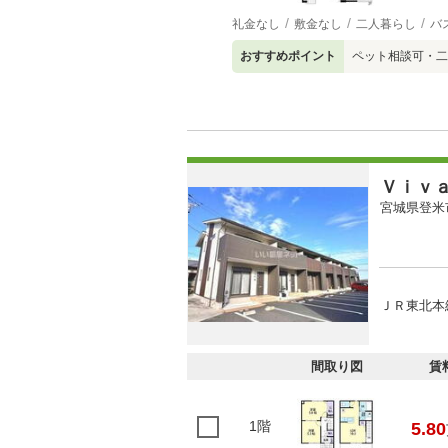
礼金なし
敷金なし
二人暮らし
バ
おすすめポイント
ペット相談可・二
Ｖｉｖ
宮城県登米
ＪＲ東北本線
間取り図
賃
1階
5.80