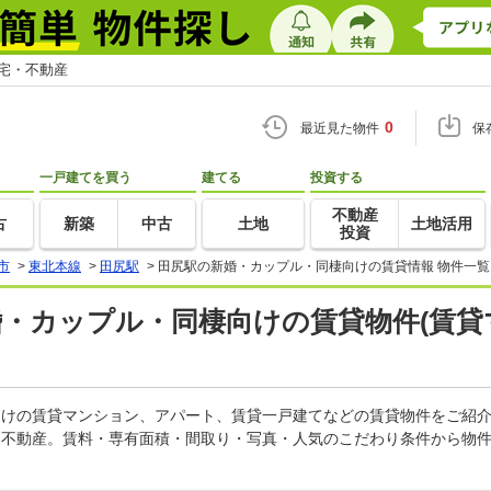
住宅・不動産
0
最近見た物件
保
一戸建てを買う
建てる
投資する
不動産
古
新築
中古
土地
土地活用
投資
市
>
東北本線
>
田尻駅
>
田尻駅の新婚・カップル・同棲向けの賃貸情報 物件一覧
婚・カップル・同棲向けの賃貸物件(賃
棲向けの賃貸マンション、アパート、賃貸一戸建てなどの賃貸物件をご紹
・不動産。賃料・専有面積・間取り・写真・人気のこだわり条件から物件