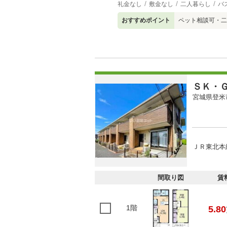
礼金なし
敷金なし
二人暮らし
バ
おすすめポイント
ペット相談可・二
ＳＫ・
宮城県登米
ＪＲ東北本線
間取り図
賃
1階
5.80