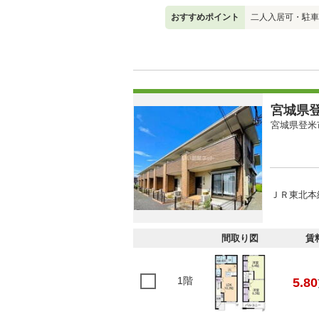
おすすめポイント
二人入居可・駐車
宮城県登
宮城県登米
ＪＲ東北本線
間取り図
賃
1階
5.80