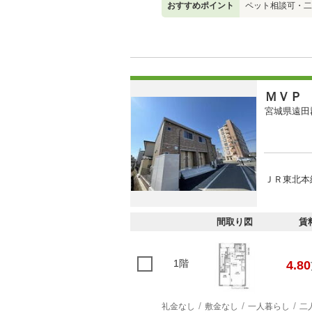
おすすめポイント
ペット相談可・二
ＭＶＰ
宮城県遠田
ＪＲ東北本
間取り図
賃
1階
4.80
礼金なし
敷金なし
一人暮らし
二