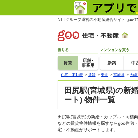
NTTグループ運営の不動産総合サイト goo
借りる
マンションを買う
店舗･
賃貸
新築
中
事業用
住宅・不動産
>
賃貸
>
東北
>
宮城県
>
大崎
田尻駅(宮城県)の新
ート) 物件一覧
田尻駅(宮城県)の新婚・カップル・同
などの賃貸物件情報を探すならgoo住宅
宅・不動産がサポートします。