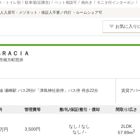
ス・トイレ別
駐車場(近隣含)
ペット相談可
南向き
モニタ付インターホン
人入居可・メゾネット・保証人不要／代行 ・ルームシェア可
お気に入り
ＧＲＡＣＩＡ
市南方町照井
 瀬峰駅 バス28分/「津島神社前停」バス停 停歩22分
賃貸アパ
料
管理費等
敷/礼/保証/敷引・償却
間取り/広さ
なし / なし
2LDK
3,500円
万円
2
なし / -
57.89m