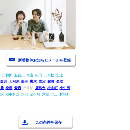
山
日和田
五百川
本宮
杉田
二本松
安達
北白川
大河原
船岡
槻木
岩沼
館腰
名取
塩釜
松島
愛宕
品井沼
鹿島台
松山町
小牛田
前沢
陸中折居
水沢
金ケ崎
六原
北上
村崎野
この条件を保存