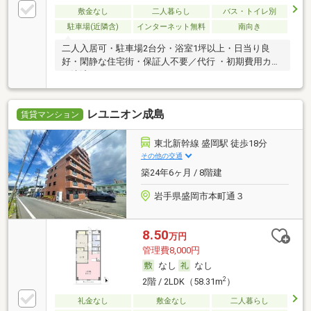
敷金なし
二人暮らし
バス・トイレ別
駐車場(近隣含)
インターネット無料
南向き
二人入居可・駐車場2台分・浴室1坪以上・日当り良
好・閑静な住宅街・保証人不要／代行 ・初期費用カー
ド決済可
レユニオン成島
賃貸マンション
東北新幹線 盛岡駅 徒歩18分
その他の交通
築24年6ヶ月 / 8階建
岩手県盛岡市本町通３
8.50
万円
管理費8,000円
なし
なし
2
2階 / 2LDK（58.31m
）
礼金なし
敷金なし
二人暮らし