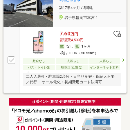
その他の交通
築17年4ヶ月 / 3階建
岩手県盛岡市本宮４
7.60
万円
管理費4,500円
なし
1ヶ月
2
2階 / 1LDK（50.55m
）
敷金なし
一人暮らし
二人暮らし
バス・トイレ別
駐車場(近隣含)
インターネット無料
二人入居可・駐車場2台分・日当り良好・保証人不要
／代行 ・オール電化・初期費用カード決済可