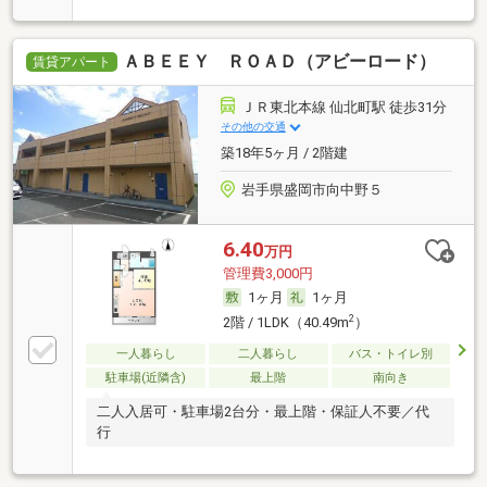
ＡＢＥＥＹ ＲＯＡＤ（アビーロード）
賃貸アパート
ＪＲ東北本線 仙北町駅 徒歩31分
その他の交通
築18年5ヶ月 / 2階建
岩手県盛岡市向中野５
6.40
万円
管理費3,000円
1ヶ月
1ヶ月
2
2階 / 1LDK（40.49m
）
一人暮らし
二人暮らし
バス・トイレ別
駐車場(近隣含)
最上階
南向き
二人入居可・駐車場2台分・最上階・保証人不要／代
行