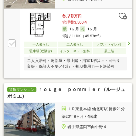
6.70
万円
管理費3,500円
1ヶ月
1ヶ月
2
2階 / 1LDK（45.57m
）
一人暮らし
二人暮らし
バス・トイレ別
駐車場(近隣含)
インターネット無料
最上階
二人入居可・角部屋・最上階・浴室1坪以上・日当り
良好・保証人不要／代行 ・初期費用カード決済可
ｒｏｕｇｅ ｐｏｍｍｉｅｒ（ルージュ
賃貸マンション
ポミエ）
ＪＲ東北本線 仙北町駅 徒歩21分
築20年8ヶ月 / 4階建
岩手県盛岡市向中野４