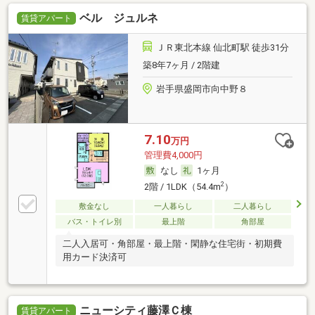
ベル ジュルネ
賃貸アパート
ＪＲ東北本線 仙北町駅 徒歩31分
築8年7ヶ月 / 2階建
岩手県盛岡市向中野８
7.10
万円
管理費4,000円
なし
1ヶ月
2
2階 / 1LDK（54.4m
）
敷金なし
一人暮らし
二人暮らし
バス・トイレ別
最上階
角部屋
二人入居可・角部屋・最上階・閑静な住宅街・初期費
用カード決済可
ニューシティ藤澤Ｃ棟
賃貸アパート