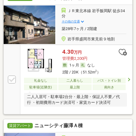
ＪＲ東北本線 岩手飯岡駅 徒歩34
分
その他の交通
築28年7ヶ月 / 2階建
岩手県盛岡市東見前９地割
4.30
万円
管理費2,200円
1ヶ月
なし
2
2階 / 2DK（51.52m
）
礼金なし
二人暮らし
バス・トイレ別
駐車場(近隣含)
最上階
南向き
二人入居可・駐車場2台分・最上階・保証人不要／代
行 ・初期費用カード決済可・家賃カード決済可
ニューシティ藤澤Ａ棟
賃貸アパート