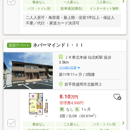
敷金なし
一人暮らし
二人暮らし
バス・トイレ別
駐車場(近隣含)
インターネット無料
二人入居可・角部屋・最上階・浴室1坪以上・保証人
不要／代行 ・家賃カード決済可
ネバーマインドＩ・ＩＩ
賃貸アパート
ＪＲ東北本線 仙北町駅 徒歩
3.5km
その他の交通
築11年11ヶ月 / 2階建
岩手県盛岡市北飯岡２
8.10
万円
管理費4,500円
なし
1ヶ月
2
2階 / 2LDK（63.61m
）
敷金なし
二人暮らし
バス・トイレ別