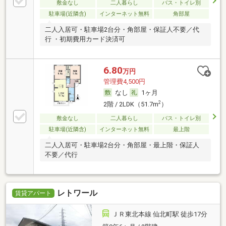
敷金なし
二人暮らし
バス・トイレ別
駐車場(近隣含)
インターネット無料
角部屋
二人入居可・駐車場2台分・角部屋・保証人不要／代
行 ・初期費用カード決済可
6.80
万円
管理費4,500円
なし
1ヶ月
2
2階 / 2LDK（51.7m
）
敷金なし
二人暮らし
バス・トイレ別
駐車場(近隣含)
インターネット無料
最上階
二人入居可・駐車場2台分・角部屋・最上階・保証人
不要／代行
レトワール
賃貸アパート
ＪＲ東北本線 仙北町駅 徒歩17分