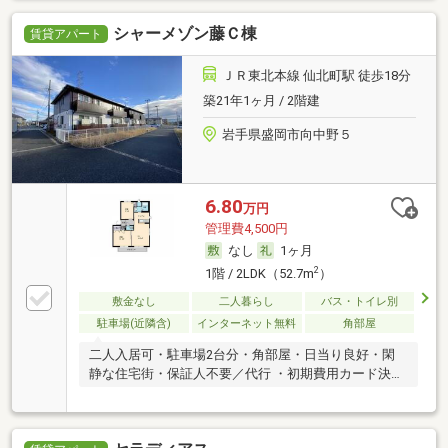
シャーメゾン藤Ｃ棟
賃貸アパート
ＪＲ東北本線 仙北町駅 徒歩18分
築21年1ヶ月 / 2階建
岩手県盛岡市向中野５
6.80
万円
管理費4,500円
なし
1ヶ月
2
1階 / 2LDK（52.7m
）
敷金なし
二人暮らし
バス・トイレ別
駐車場(近隣含)
インターネット無料
角部屋
二人入居可・駐車場2台分・角部屋・日当り良好・閑
静な住宅街・保証人不要／代行 ・初期費用カード決済
可