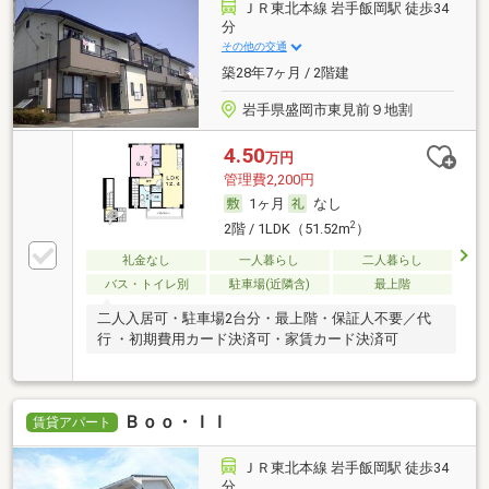
ＪＲ東北本線 岩手飯岡駅 徒歩34
分
その他の交通
築28年7ヶ月 / 2階建
岩手県盛岡市東見前９地割
4.50
万円
管理費2,200円
1ヶ月
なし
2
2階 / 1LDK（51.52m
）
礼金なし
一人暮らし
二人暮らし
バス・トイレ別
駐車場(近隣含)
最上階
二人入居可・駐車場2台分・最上階・保証人不要／代
行 ・初期費用カード決済可・家賃カード決済可
Ｂｏｏ・ＩＩ
賃貸アパート
ＪＲ東北本線 岩手飯岡駅 徒歩34
分