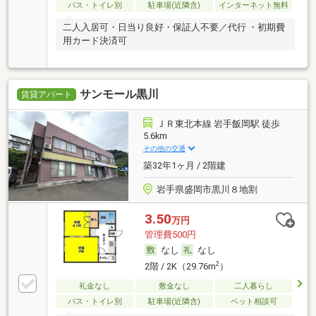
バス・トイレ別
駐車場(近隣含)
インターネット無料
二人入居可・日当り良好・保証人不要／代行 ・初期費
用カード決済可
サンモール黒川
賃貸アパート
ＪＲ東北本線 岩手飯岡駅 徒歩
5.6km
その他の交通
築32年1ヶ月 / 2階建
岩手県盛岡市黒川８地割
3.50
万円
管理費500円
なし
なし
2
2階 / 2K（29.76m
）
礼金なし
敷金なし
二人暮らし
バス・トイレ別
駐車場(近隣含)
ペット相談可