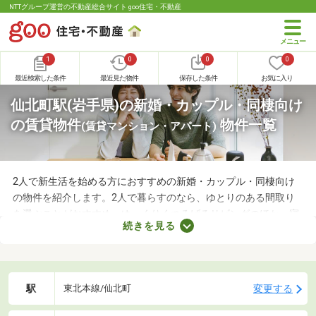
NTTグループ運営の不動産総合サイト goo住宅・不動産
1
0
0
0
最近検索した条件
最近見た物件
保存した条件
お気に入り
仙北町駅(岩手県)の新婚・カップル・同棲向け
の賃貸物件
物件一覧
(賃貸マンション・アパート)
2人で新生活を始める方におすすめの新婚・カップル・同棲向け
の物件を紹介します。2人で暮らすのなら、ゆとりのある間取り
を選ぶことがおすすめ。ゆっくりくつろげるリビングのほか、寝
続きを見る
室や収納スペースを確保できる物件を選べば、長く快適に暮らせ
るでしょう。物件別に備える設備が異なるので、間取りとあわせ
てチェックしてみてくださいね。
駅
変更する
東北本線/仙北町