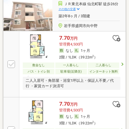
ＪＲ東北本線 仙北町駅 徒歩26分
その他の交通
築2年8ヶ月 / 3階建
岩手県盛岡市向中野
7.70
万円
管理費4,500円
なし
1ヶ月
2
2階 / 1LDK（39.22m
）
敷金なし
一人暮らし
二人暮らし
バス・トイレ別
駐車場(近隣含)
インターネット無料
二人入居可・角部屋・浴室1坪以上・保証人不要／代
行 ・家賃カード決済可
7.70
万円
管理費4,500円
なし
1ヶ月
2
3階 / 1LDK（39.22m
）