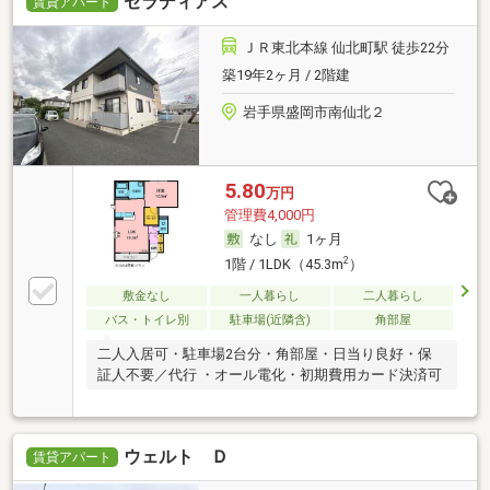
セラディアス
賃貸アパート
ＪＲ東北本線 仙北町駅 徒歩22分
築19年2ヶ月 / 2階建
岩手県盛岡市南仙北２
5.80
万円
管理費4,000円
なし
1ヶ月
2
1階 / 1LDK（45.3m
）
敷金なし
一人暮らし
二人暮らし
バス・トイレ別
駐車場(近隣含)
角部屋
二人入居可・駐車場2台分・角部屋・日当り良好・保
証人不要／代行 ・オール電化・初期費用カード決済可
ウェルト Ｄ
賃貸アパート