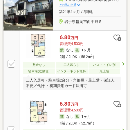
その他の交通
築21年1ヶ月 / 2階建
岩手県盛岡市向中野５
6.80
万円
管理費4,500円
なし
1ヶ月
2
2階 / 2LDK（58.2m
）
敷金なし
二人暮らし
バス・トイレ別
駐車場(近隣含)
インターネット無料
最上階
二人入居可・駐車場2台分・角部屋・最上階・保証人
不要／代行 ・初期費用カード決済可
6.80
万円
管理費4,500円
なし
1ヶ月
2
1階 / 2LDK（52.7m
）