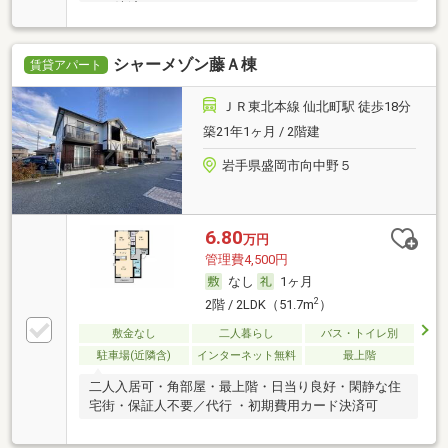
ード決済可
シャーメゾン藤Ａ棟
賃貸アパート
ＪＲ東北本線 仙北町駅 徒歩18分
築21年1ヶ月 / 2階建
岩手県盛岡市向中野５
6.80
万円
管理費4,500円
なし
1ヶ月
2
2階 / 2LDK（51.7m
）
敷金なし
二人暮らし
バス・トイレ別
駐車場(近隣含)
インターネット無料
最上階
二人入居可・角部屋・最上階・日当り良好・閑静な住
宅街・保証人不要／代行 ・初期費用カード決済可