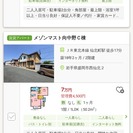
駐車場(近隣含)
インターネット無料
最上階
二人入居可・駐車場2台分・角部屋・最上階・浴室1坪
以上・日当り良好・保証人不要／代行 ・家賃カード決
済可
メゾンマスト向中野Ｃ棟
賃貸アパート
ＪＲ東北本線 仙北町駅 徒歩17分
築18年2ヶ月 / 2階建
岩手県盛岡市西仙北２
7
万円
管理費4,500円
なし
1ヶ月
2
1階 / 1LDK（50.2m
）
敷金なし
一人暮らし
二人暮らし
バス・トイレ別
駐車場(近隣含)
インターネット無料