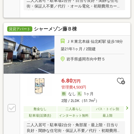
二人入居可・駐車場2台分・日当り良好・閑静な住宅
街・保証人不要／代行 ・オール電化・初期費用カード
決済可
シャーメゾン藤Ｂ棟
賃貸アパート
ＪＲ東北本線 仙北町駅 徒歩18分
築21年1ヶ月 / 2階建
岩手県盛岡市向中野５
6.80
万円
管理費4,500円
なし
1ヶ月
2
2階 / 2LDK（51.7m
）
敷金なし
二人暮らし
バス・トイレ別
駐車場(近隣含)
インターネット無料
最上階
二人入居可・駐車場2台分・角部屋・最上階・日当り
良好・閑静な住宅街・保証人不要／代行 ・初期費用カ