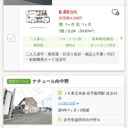
6.80
万円
管理費4,500円
1ヶ月
1ヶ月
2
1階 / 2LDK（59.87m
）
二人暮らし
バス・トイレ別
駐車場(近隣含)
角部屋
南向き
オートロック付き
二人入居可・角部屋・日当り良好・保証人不要／代行
・初期費用カード決済可
ナチュール向中野
賃貸アパート
ＪＲ東北本線 岩手飯岡駅 徒歩33
分
その他の交通
築9年7ヶ月 / 2階建
岩手県盛岡市向中野８