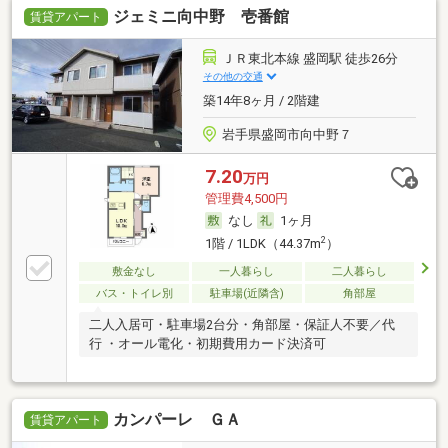
ジェミニ向中野 壱番館
賃貸アパート
ＪＲ東北本線 盛岡駅 徒歩26分
その他の交通
築14年8ヶ月 / 2階建
岩手県盛岡市向中野７
7.20
万円
管理費4,500円
なし
1ヶ月
2
1階 / 1LDK（44.37m
）
敷金なし
一人暮らし
二人暮らし
バス・トイレ別
駐車場(近隣含)
角部屋
二人入居可・駐車場2台分・角部屋・保証人不要／代
行 ・オール電化・初期費用カード決済可
カンパーレ ＧＡ
賃貸アパート