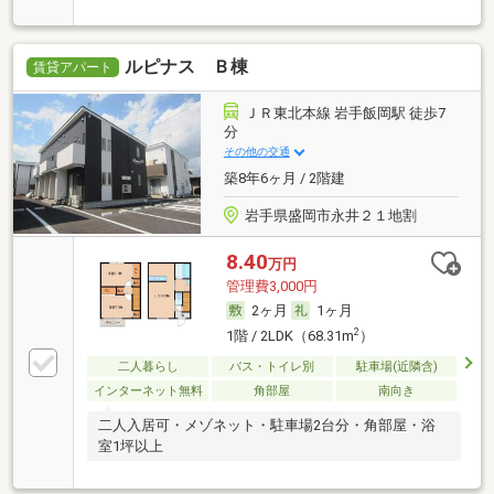
ルピナス Ｂ棟
賃貸アパート
ＪＲ東北本線 岩手飯岡駅 徒歩7
分
その他の交通
築8年6ヶ月 / 2階建
岩手県盛岡市永井２１地割
8.40
万円
管理費3,000円
2ヶ月
1ヶ月
2
1階 / 2LDK（68.31m
）
二人暮らし
バス・トイレ別
駐車場(近隣含)
インターネット無料
角部屋
南向き
二人入居可・メゾネット・駐車場2台分・角部屋・浴
室1坪以上