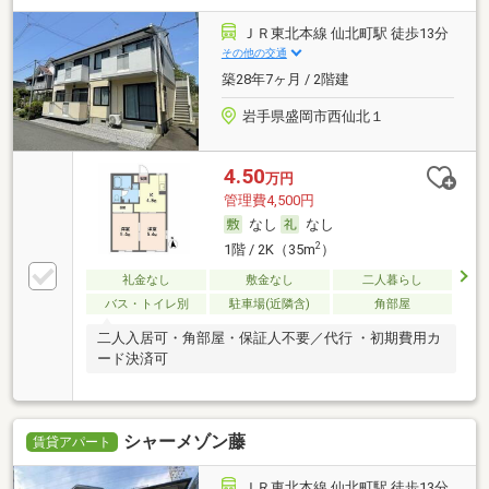
ＪＲ東北本線 仙北町駅 徒歩13分
その他の交通
築28年7ヶ月 / 2階建
岩手県盛岡市西仙北１
4.50
万円
管理費4,500円
なし
なし
2
1階 / 2K（35m
）
礼金なし
敷金なし
二人暮らし
バス・トイレ別
駐車場(近隣含)
角部屋
二人入居可・角部屋・保証人不要／代行 ・初期費用カ
ード決済可
シャーメゾン藤
賃貸アパート
ＪＲ東北本線 仙北町駅 徒歩13分