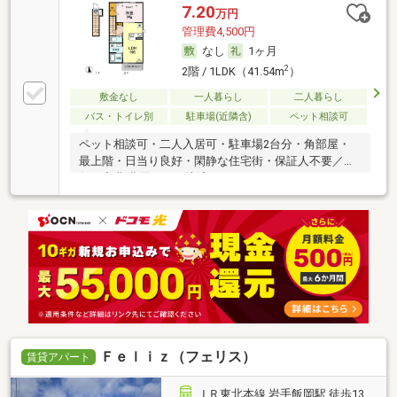
7.20
万円
管理費4,500円
なし
1ヶ月
2
2階 / 1LDK（41.54m
）
敷金なし
一人暮らし
二人暮らし
バス・トイレ別
駐車場(近隣含)
ペット相談可
ペット相談可・二人入居可・駐車場2台分・角部屋・
最上階・日当り良好・閑静な住宅街・保証人不要／代
行 ・初期費用カード決済可
Ｆｅｌｉｚ（フェリス）
賃貸アパート
ＪＲ東北本線 岩手飯岡駅 徒歩13