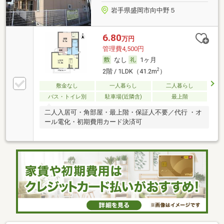
岩手県盛岡市向中野５
6.80
万円
管理費4,500円
なし
1ヶ月
2
2階 / 1LDK（41.2m
）
敷金なし
一人暮らし
二人暮らし
バス・トイレ別
駐車場(近隣含)
最上階
二人入居可・角部屋・最上階・保証人不要／代行 ・オ
ール電化・初期費用カード決済可