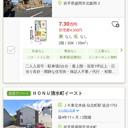
岩手県盛岡市北飯岡３
7.30
万円
管理費4,500円
なし
なし
2
2階 / 2DK（55m
）
礼金なし
敷金なし
二人暮らし
バス・トイレ別
駐車場(近隣含)
インターネット無料
二人入居可・駐車場2台分・最上階・浴室1坪以上・日
当り良好・閑静な住宅街・保証人不要／代行 ・初期費
用カード決済可
ＨＯＮＵ清水町イースト
賃貸アパート
ＪＲ東北本線 仙北町駅 徒歩17分
その他の交通
築4年11ヶ月 / 2階建
岩手県盛岡市清水町