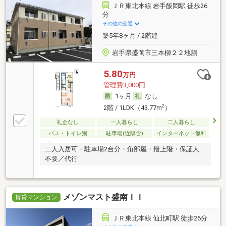
ＪＲ東北本線 岩手飯岡駅 徒歩26
分
その他の交通
築5年8ヶ月 / 2階建
岩手県盛岡市三本柳２２地割
5.80
万円
管理費3,000円
1ヶ月
なし
2
2階 / 1LDK（43.77m
）
礼金なし
一人暮らし
二人暮らし
バス・トイレ別
駐車場(近隣含)
インターネット無料
二人入居可・駐車場2台分・角部屋・最上階・保証人
不要／代行
メゾンマスト盛南ＩＩ
賃貸マンション
ＪＲ東北本線 仙北町駅 徒歩26分