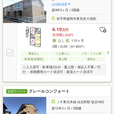
その他の交通
築9年3ヶ月 / 2階建
岩手県盛岡市東見前９地割
6.10
万円
管理費2,300円
なし
1.33ヶ月
2
2階 / 2LDK（61.42m
）
敷金なし
二人暮らし
バス・トイレ別
駐車場(近隣含)
最上階
南向き
二人入居可・駐車場2台分・最上階・保証人不要／代
行 ・初期費用カード決済可・家賃カード決済可
クレールコンフォート
賃貸アパート
ＪＲ東北本線 仙北町駅 徒歩38分
築12年3ヶ月 / 2階建