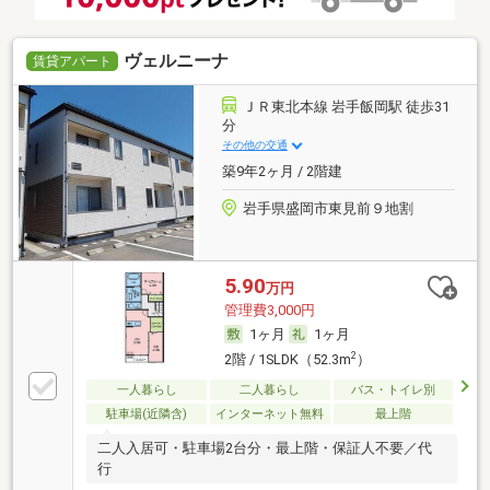
ヴェルニーナ
賃貸アパート
ＪＲ東北本線 岩手飯岡駅 徒歩31
分
その他の交通
築9年2ヶ月 / 2階建
岩手県盛岡市東見前９地割
5.90
万円
管理費3,000円
1ヶ月
1ヶ月
2
2階 / 1SLDK（52.3m
）
一人暮らし
二人暮らし
バス・トイレ別
駐車場(近隣含)
インターネット無料
最上階
二人入居可・駐車場2台分・最上階・保証人不要／代
行