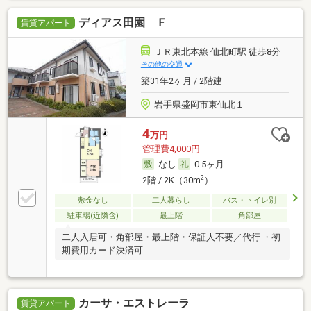
ディアス田園 Ｆ
賃貸アパート
ＪＲ東北本線 仙北町駅 徒歩8分
その他の交通
築31年2ヶ月 / 2階建
岩手県盛岡市東仙北１
4
万円
管理費4,000円
なし
0.5ヶ月
2
2階 / 2K（30m
）
敷金なし
二人暮らし
バス・トイレ別
駐車場(近隣含)
最上階
角部屋
二人入居可・角部屋・最上階・保証人不要／代行 ・初
期費用カード決済可
カーサ・エストレーラ
賃貸アパート