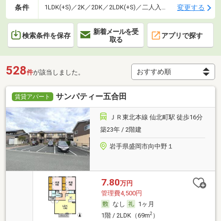
条件
変更する
1LDK(+S)／2K／2DK／2LDK(+S)／二人入居可
新着メールを受
検索条件を保存
アプリで探す
取る
528
件
が該当しました。
サンパティー五合田
賃貸アパート
ＪＲ東北本線 仙北町駅 徒歩16分
築23年 / 2階建
岩手県盛岡市向中野１
7.80
万円
管理費4,500円
なし
1ヶ月
2
1階 / 2LDK（69m
）