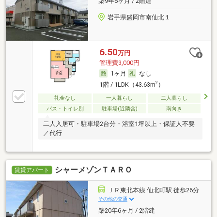
築9年6ヶ月 / 2階建
岩手県盛岡市南仙北１
6.50
万円
管理費3,000円
1ヶ月
なし
2
1階 / 1LDK（43.63m
）
礼金なし
一人暮らし
二人暮らし
バス・トイレ別
駐車場(近隣含)
南向き
二人入居可・駐車場2台分・浴室1坪以上・保証人不要
／代行
シャーメゾンＴＡＲＯ
賃貸アパート
ＪＲ東北本線 仙北町駅 徒歩26分
その他の交通
築20年6ヶ月 / 2階建