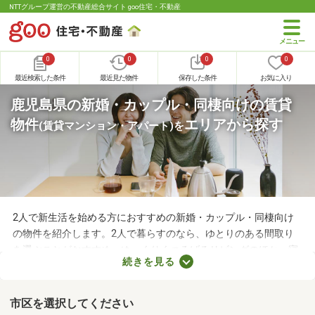
NTTグループ運営の不動産総合サイト goo住宅・不動産
0
0
0
0
最近検索した条件
最近見た物件
保存した条件
お気に入り
鹿児島県の新婚・カップル・同棲向けの賃貸
物件
エリアから探す
(賃貸マンション・アパート)
を
2人で新生活を始める方におすすめの新婚・カップル・同棲向け
の物件を紹介します。2人で暮らすのなら、ゆとりのある間取り
を選ぶことがおすすめ。ゆっくりくつろげるリビングのほか、寝
続きを見る
室や収納スペースを確保できる物件を選べば、長く快適に暮らせ
るでしょう。物件別に備える設備が異なるので、間取りとあわせ
てチェックしてみてくださいね。
市区を選択してください