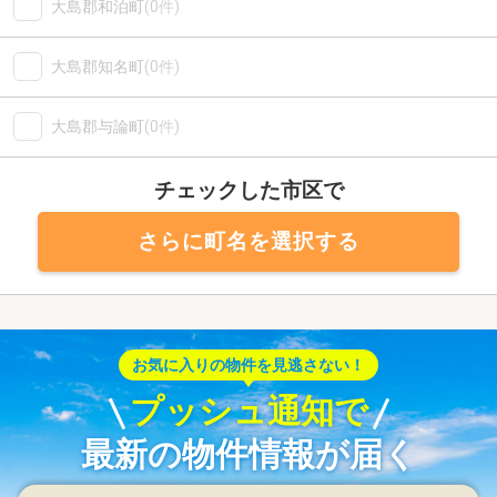
大島郡和泊町
(0件)
大島郡知名町
(0件)
大島郡与論町
(0件)
チェックした市区で
さらに町名を選択する
お気に入りの物件を見逃さない！
プッシュ通知で
最新の物件情報が届く