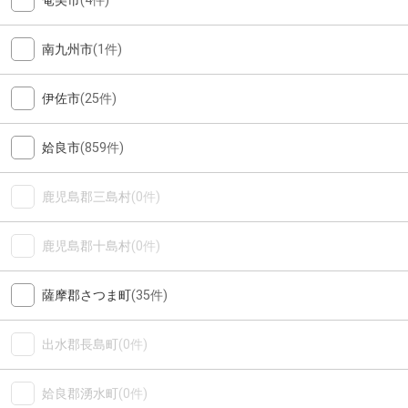
奄美市
(4件)
南九州市
(1件)
伊佐市
(25件)
姶良市
(859件)
鹿児島郡三島村
(0件)
鹿児島郡十島村
(0件)
薩摩郡さつま町
(35件)
出水郡長島町
(0件)
姶良郡湧水町
(0件)