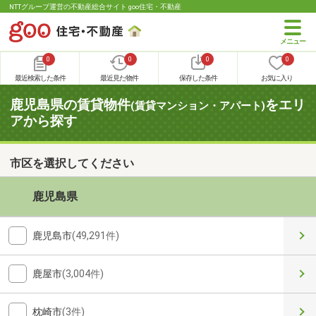
NTTグループ運営の不動産総合サイト goo住宅・不動産
0
0
0
0
最近検索した条件
最近見た物件
保存した条件
お気に入り
鹿児島県の賃貸物件
をエリ
(賃貸マンション・アパート)
アから探す
市区を選択してください
鹿児島県
鹿児島市
(49,291件)
鹿屋市
(3,004件)
枕崎市
(3件)