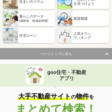
住まいのコラム
を見つけよう
暮らしのデータ
家賃相場
(補助金・助成金情報)
人気タウン
住宅ローン
ランキング
ページトップに戻る
goo住宅・不動産
アプリ
大手不動産サイト
物件
の
を
まとめて検索！