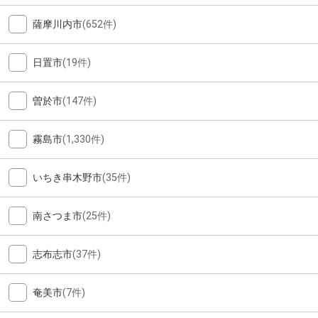
薩摩川内市
(652件)
日置市
(19件)
曽於市
(147件)
霧島市
(1,330件)
いちき串木野市
(35件)
南さつま市
(25件)
志布志市
(37件)
奄美市
(7件)