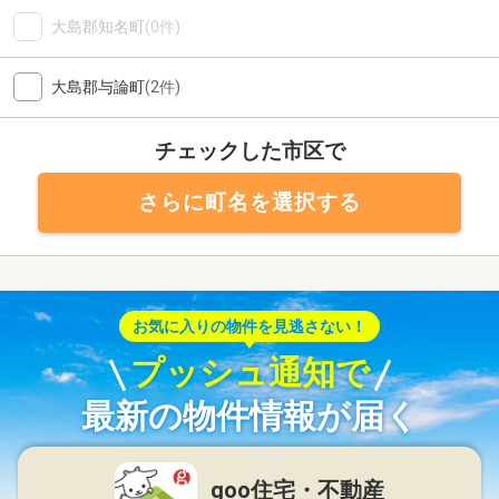
大島郡知名町
(0件)
大島郡与論町
(2件)
チェックした市区で
さらに町名を選択する
お気に入りの物件を見逃さない！
プッシュ通知で
最新の物件情報が届く
goo住宅・不動産