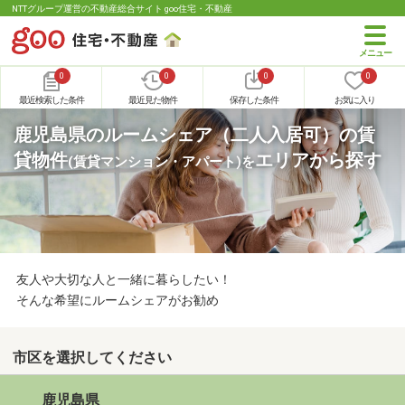
NTTグループ運営の不動産総合サイト goo住宅・不動産
0
0
0
0
最近検索した条件
最近見た物件
保存した条件
お気に入り
鹿児島県のルームシェア（二人入居可）の賃
貸物件
エリアから探す
(賃貸マンション・アパート)
を
友人や大切な人と一緒に暮らしたい！
そんな希望にルームシェアがお勧め
市区を選択してください
鹿児島県