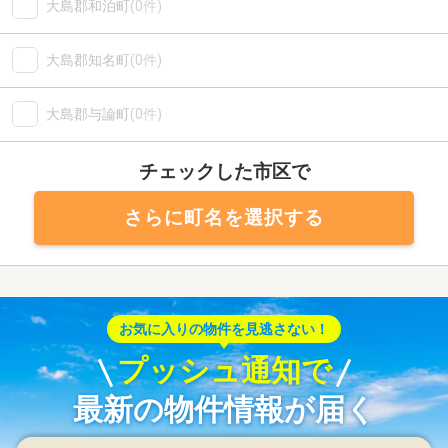
大島郡和泊町
(0件)
大島郡知名町
(0件)
大島郡与論町
(0件)
チェックした市区で
さらに町名を選択する
お気に入りの物件を見逃さない！
プッシュ通知で
最新の物件情報が届く