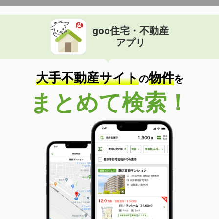
goo住宅・不動産
アプリ
大手不動産サイト
物件
の
を
まとめて検索！