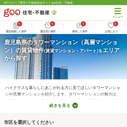
NTTグループ運営の不動産総合サイト goo住宅・不動産
0
0
0
0
最近検索した条件
最近見た物件
保存した条件
お気に入り
鹿児島県のタワーマンション（高層マンショ
ン）の賃貸物件
エリア
(賃貸マンション・アパート)
を
から探す
ハイクラスな暮らしにあこがれる方に見てほしいタワーマンショ
ンや高層マンションを紹介します。タワーマンションの魅力は、
お部屋から見られる眺望と質の高いサービス。高級感のある共用
続きを見る
スペースやコンシェルジュサービスが付属しているので、豊かな
生活を送れるでしょう。複数あるタワーマンション・高層マンシ
ョンから、気に入る物件を見つけてくださいね。
市区を選択してください