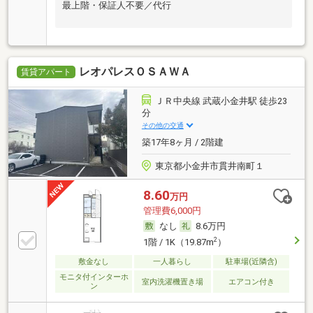
最上階・保証人不要／代行
レオパレスＯＳＡＷＡ
賃貸アパート
ＪＲ中央線 武蔵小金井駅 徒歩23
分
その他の交通
築17年8ヶ月 / 2階建
東京都小金井市貫井南町１
8.60
万円
管理費6,000円
なし
8.6万円
2
1階 / 1K（19.87m
）
敷金なし
一人暮らし
駐車場(近隣含)
モニタ付インターホ
室内洗濯機置き場
エアコン付き
ン