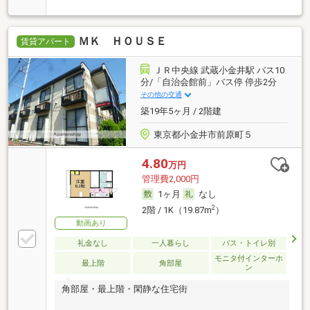
ＭＫ ＨＯＵＳＥ
賃貸アパート
ＪＲ中央線 武蔵小金井駅 バス10
分/「自治会館前」バス停 停歩2分
その他の交通
築19年5ヶ月 / 2階建
東京都小金井市前原町５
4.80
万円
管理費2,000円
1ヶ月
なし
2
2階 / 1K（19.87m
）
動画あり
礼金なし
一人暮らし
バス・トイレ別
モニタ付インターホ
最上階
角部屋
ン
角部屋・最上階・閑静な住宅街