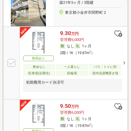
築21年5ヶ月 / 3階建
東京都小金井市関野町２
9.30
万円
管理費6,000円
なし
1ヶ月
2
2階 / 1K（19.87m
）
動画あり
敷金なし
一人暮らし
バス・トイレ別
駐車場(近隣含)
駐輪場
室内洗濯機置き場
初期費用カード決済可
9.50
万円
管理費6,000円
なし
1ヶ月
2
3階 / 1K（19.87m
）