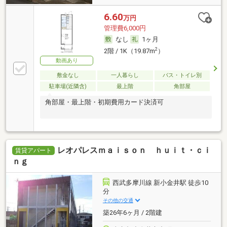
6.60
万円
管理費6,000円
なし
1ヶ月
2
2階 / 1K（19.87m
）
動画あり
敷金なし
一人暮らし
バス・トイレ別
駐車場(近隣含)
最上階
角部屋
角部屋・最上階・初期費用カード決済可
レオパレスｍａｉｓｏｎ ｈｕｉｔ・ｃｉ
賃貸アパート
ｎｇ
西武多摩川線 新小金井駅 徒歩10
分
その他の交通
築26年6ヶ月 / 2階建