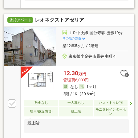
レオネクストアゼリア
賃貸アパート
ＪＲ中央線 国分寺駅 徒歩19分
その他の交通
築12年5ヶ月 / 2階建
東京都小金井市貫井南町４
12.30
万円
管理費6,000円
なし
1ヶ月
2
2階 / 1K（30.6m
）
敷金なし
一人暮らし
バス・トイレ別
モニタ付インターホ
駐車場(近隣含)
最上階
ン
最上階