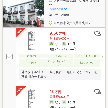
ＪＲ中央線 武蔵小金井駅 徒歩12
分
その他の交通
築19年 / 2階建
東京都小金井市貫井北町２
9.60
万円
管理費6,000円
なし
1ヶ月
2
1階 / 1K（19.87m
）
敷金なし
一人暮らし
バス・トイレ別
モニタ付インターホ
南向き
収納スペース
ン
外観タイル張り・日当り良好・保証人不要／代行 ・初
期費用カード決済可
10
万円
管理費6,000円
なし
1ヶ月
2
2階 / 1K（19.87m
）