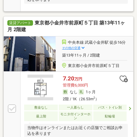
東京都小金井市前原町５丁目 築13年11ヶ
賃貸アパート
月 2階建
中央本線 武蔵小金井駅 徒歩16分
その他の交通
築13年11ヶ月 / 2階建
東京都小金井市前原町５丁目
7.20
万円
管理費6,000円
なし
1ヶ月
2
2階 / 1K（26.53m
）
敷金なし
一人暮らし
バス・トイレ別
モニタ付インターホ
最上階
駐輪場
ン
当物件はオンラインまたはお近くの店舗でご相談お申
込を承ります