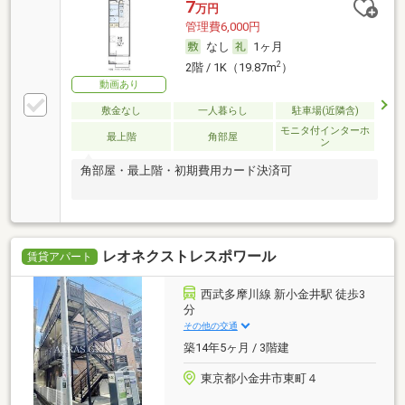
7
万円
管理費6,000円
なし
1ヶ月
2
2階 / 1K（19.87m
）
動画あり
敷金なし
一人暮らし
駐車場(近隣含)
モニタ付インターホ
最上階
角部屋
ン
角部屋・最上階・初期費用カード決済可
レオネクストレスポワール
賃貸アパート
西武多摩川線 新小金井駅 徒歩3
分
その他の交通
築14年5ヶ月 / 3階建
東京都小金井市東町４