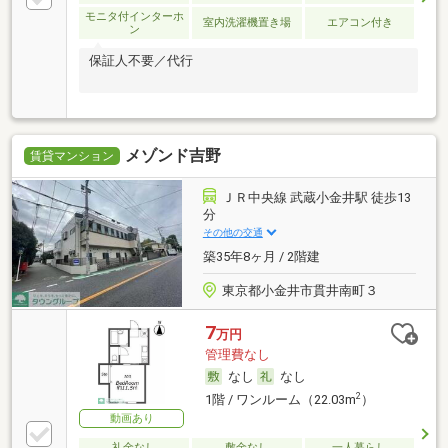
モニタ付インターホ
室内洗濯機置き場
エアコン付き
ン
保証人不要／代行
メゾンド吉野
賃貸マンション
ＪＲ中央線 武蔵小金井駅 徒歩13
分
その他の交通
築35年8ヶ月 / 2階建
東京都小金井市貫井南町３
7
万円
管理費なし
なし
なし
2
1階 / ワンルーム（22.03m
）
動画あり
礼金なし
敷金なし
一人暮らし