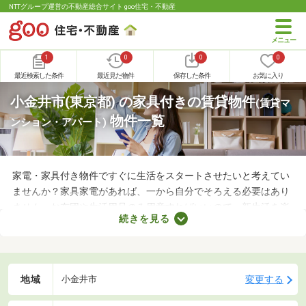
NTTグループ運営の不動産総合サイト goo住宅・不動産
1
0
0
0
最近検索した条件
最近見た物件
保存した条件
お気に入り
小金井市(東京都) の家具付きの賃貸物件
(賃貸マ
物件一覧
ンション・アパート)
家電・家具付き物件ですぐに生活をスタートさせたいと考えてい
ませんか？家具家電があれば、一から自分でそろえる必要はあり
ません。お布団や生活用品のみ用意すればいいので、新生活を楽
続きを見る
に始められます。ここでは、家電・家具付きの物件を紹介しま
す。物件別に家賃や間取り、設備が異なるので、気になる物件を
見つけたら内見予約をしてみましょう。
地域
変更する
小金井市