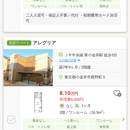
ワンルーム
バス・トイレ別
南向き
二人入居可・保証人不要／代行 ・初期費用カード決済
可
アレグリア
賃貸アパート
ＪＲ中央線 東小金井駅 徒歩5分
その他の交通
築7年9ヶ月 / 2階建
東京都小金井市梶野町５
8.10
万円
管理費6,000円
なし
1ヶ月
2
2階 / ワンルーム（26.5m
）
敷金なし
一人暮らし
ワンルーム
バス・トイレ別
最上階
角部屋