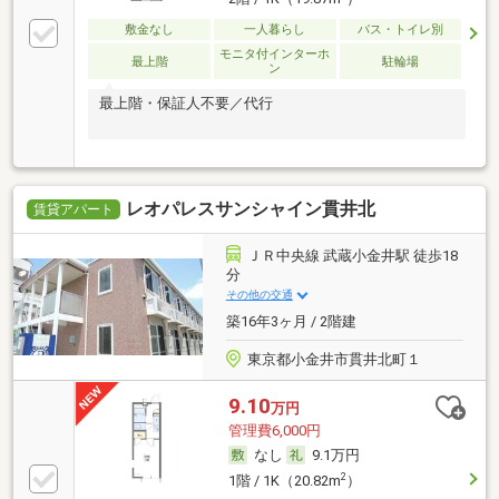
敷金なし
一人暮らし
バス・トイレ別
モニタ付インターホ
最上階
駐輪場
ン
最上階・保証人不要／代行
レオパレスサンシャイン貫井北
賃貸アパート
ＪＲ中央線 武蔵小金井駅 徒歩18
分
その他の交通
築16年3ヶ月 / 2階建
東京都小金井市貫井北町１
9.10
万円
管理費6,000円
なし
9.1万円
2
1階 / 1K（20.82m
）