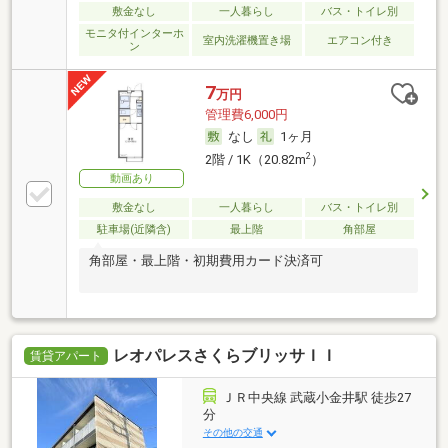
敷金なし
一人暮らし
バス・トイレ別
モニタ付インターホ
室内洗濯機置き場
エアコン付き
ン
7
万円
管理費6,000円
なし
1ヶ月
2
2階 / 1K（20.82m
）
動画あり
敷金なし
一人暮らし
バス・トイレ別
駐車場(近隣含)
最上階
角部屋
角部屋・最上階・初期費用カード決済可
レオパレスさくらブリッサＩＩ
賃貸アパート
ＪＲ中央線 武蔵小金井駅 徒歩27
分
その他の交通