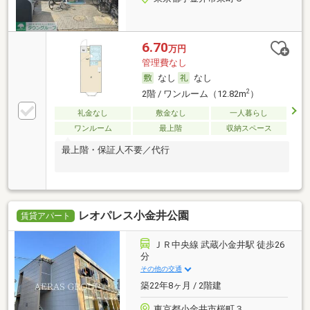
6.70
万円
管理費なし
なし
なし
2
2階 / ワンルーム（12.82m
）
礼金なし
敷金なし
一人暮らし
ワンルーム
最上階
収納スペース
最上階・保証人不要／代行
レオパレス小金井公園
賃貸アパート
ＪＲ中央線 武蔵小金井駅 徒歩26
分
その他の交通
築22年8ヶ月 / 2階建
東京都小金井市桜町３