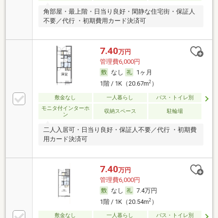
角部屋・最上階・日当り良好・閑静な住宅街・保証人
不要／代行 ・初期費用カード決済可
7.40
万円
管理費6,000円
なし
1ヶ月
2
1階 / 1K（20.67m
）
敷金なし
一人暮らし
バス・トイレ別
モニタ付インターホ
収納スペース
駐輪場
ン
二人入居可・日当り良好・保証人不要／代行 ・初期費
用カード決済可
7.40
万円
管理費6,000円
なし
7.4万円
2
1階 / 1K（20.54m
）
敷金なし
一人暮らし
バス・トイレ別