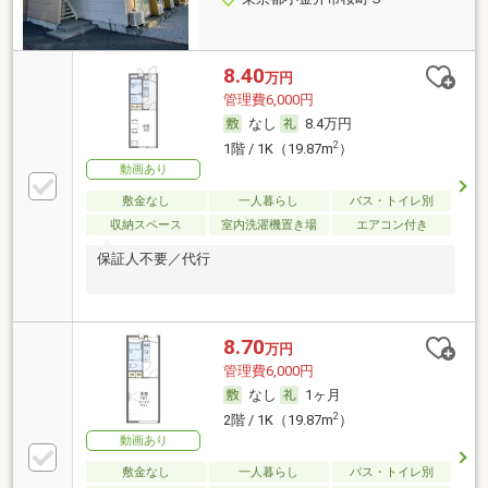
8.40
万円
管理費6,000円
なし
8.4万円
2
1階 / 1K（19.87m
）
動画あり
敷金なし
一人暮らし
バス・トイレ別
収納スペース
室内洗濯機置き場
エアコン付き
保証人不要／代行
8.70
万円
管理費6,000円
なし
1ヶ月
2
2階 / 1K（19.87m
）
動画あり
敷金なし
一人暮らし
バス・トイレ別