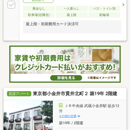
動画あり
敷金なし
一人暮らし
バス・トイレ別
駐車場(近隣含)
最上階
駐輪場
最上階・初期費用カード決済可
東京都小金井市貫井北町２ 築19年 2階建
賃貸アパート
ＪＲ中央線 武蔵小金井駅 徒歩12
分
その他の交通
築19年 / 2階建