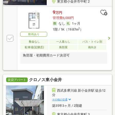
東京都小金井市中町２
9
万円
管理費6,000円
なし
1ヶ月
2
1階 / 1K（19.87m
）
動画あり
敷金なし
一人暮らし
バス・トイレ別
駐車場(近隣含)
角部屋
南向き
角部屋・初期費用カード決済可
クロノス東小金井
賃貸アパート
西武多摩川線 新小金井駅 徒歩12
分
その他の交通
築35年3ヶ月 / 2階建
東京都小金井市東町３