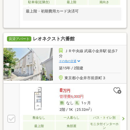
駐車場(近隣含)
最上階
南向き
最上階・初期費用カード決済可
レオネクスト六番館
賃貸アパート
ＪＲ中央線 武蔵小金井駅 徒歩7
分
その他の交通
築15年 / 2階建
東京都小金井市前原町３
8
万円
管理費6,000円
なし
1ヶ月
2
2階 / 1K（25.32m
）
敷金なし
一人暮らし
バス・トイレ別
モニタ付インターホ
最上階
角部屋
ン