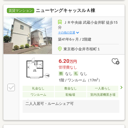
ニューヤングキャッスルＡ棟
賃貸マンション
ＪＲ中央線 武蔵小金井駅 徒歩15
分
その他の交通
築41年6ヶ月 / 2階建
東京都小金井市桜町１
6.20
万円
管理費なし
なし
なし
2
1階 / ワンルーム（17m
）
礼金なし
敷金なし
一人暮らし
ワンルーム
駐輪場
室内洗濯機置き場
二人入居可・ルームシェア可