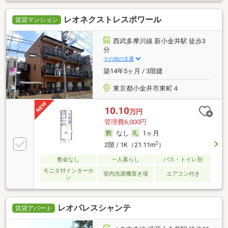
レオネクストレスポワール
賃貸マンション
西武多摩川線 新小金井駅 徒歩3
分
その他の交通
築14年5ヶ月 / 3階建
東京都小金井市東町４
10.10
万円
管理費6,000円
なし
1ヶ月
2
2階 / 1K（21.11m
）
敷金なし
一人暮らし
バス・トイレ別
モニタ付インターホ
室内洗濯機置き場
エアコン付き
ン
レオパレスシャンテ
賃貸アパート