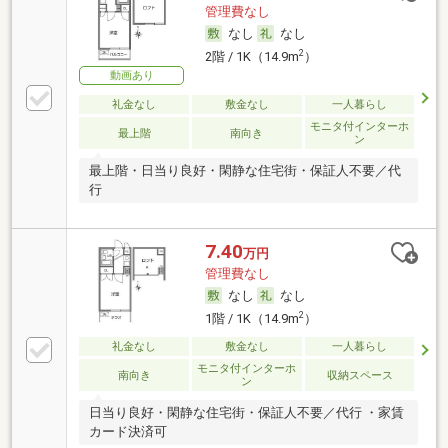
管理費なし
なし
なし
2
2階 / 1K（14.9m
）
動画あり
礼金なし
敷金なし
一人暮らし
モニタ付インターホ
最上階
南向き
ン
最上階・日当り良好・閑静な住宅街・保証人不要／代
行
7.40
万円
管理費なし
なし
なし
2
1階 / 1K（14.9m
）
礼金なし
敷金なし
一人暮らし
モニタ付インターホ
南向き
収納スペース
ン
日当り良好・閑静な住宅街・保証人不要／代行 ・家賃
カード決済可