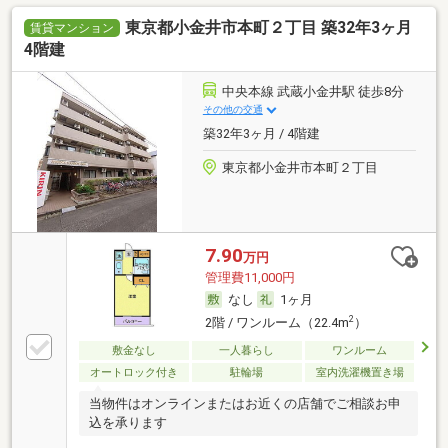
東京都小金井市本町２丁目 築32年3ヶ月
賃貸マンション
4階建
中央本線 武蔵小金井駅 徒歩8分
その他の交通
築32年3ヶ月 / 4階建
東京都小金井市本町２丁目
7.90
万円
管理費11,000円
なし
1ヶ月
2
2階 / ワンルーム（22.4m
）
敷金なし
一人暮らし
ワンルーム
オートロック付き
駐輪場
室内洗濯機置き場
当物件はオンラインまたはお近くの店舗でご相談お申
込を承ります