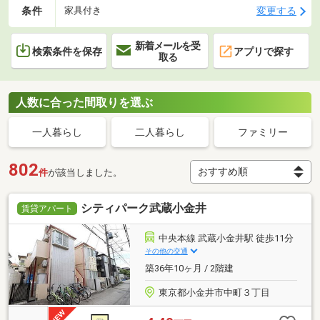
条件
変更する
家具付き
新着メールを受
検索条件を保存
アプリで探す
取る
人数に合った間取りを選ぶ
一人暮らし
二人暮らし
ファミリー
802
件
が該当しました。
シティパーク武蔵小金井
賃貸アパート
中央本線 武蔵小金井駅 徒歩11分
その他の交通
築36年10ヶ月 / 2階建
東京都小金井市中町３丁目