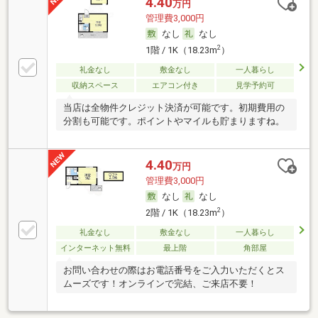
4.40
万円
管理費3,000円
なし
なし
2
1階 / 1K（18.23m
）
礼金なし
敷金なし
一人暮らし
収納スペース
エアコン付き
見学予約可
当店は全物件クレジット決済が可能です。初期費用の
分割も可能です。ポイントやマイルも貯まりますね。
4.40
万円
管理費3,000円
なし
なし
2
2階 / 1K（18.23m
）
礼金なし
敷金なし
一人暮らし
インターネット無料
最上階
角部屋
お問い合わせの際はお電話番号をご入力いただくとス
ムーズです！オンラインで完結、ご来店不要！