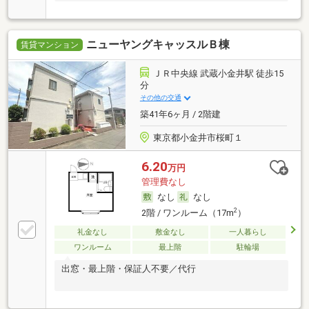
ニューヤングキャッスルＢ棟
賃貸マンション
ＪＲ中央線 武蔵小金井駅 徒歩15
分
その他の交通
築41年6ヶ月 / 2階建
東京都小金井市桜町１
6.20
万円
管理費なし
なし
なし
2
2階 / ワンルーム（17m
）
礼金なし
敷金なし
一人暮らし
ワンルーム
最上階
駐輪場
出窓・最上階・保証人不要／代行