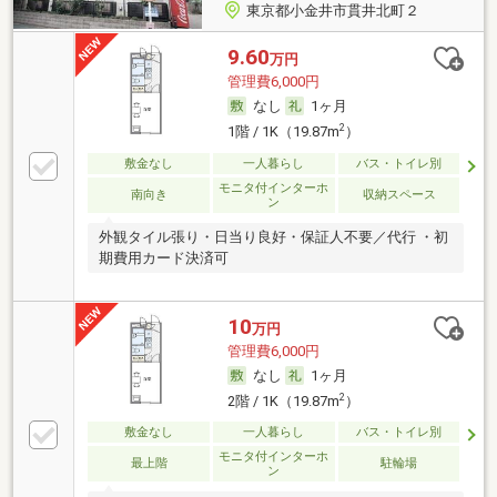
東京都小金井市貫井北町２
9.60
万円
管理費6,000円
なし
1ヶ月
2
1階 / 1K（19.87m
）
敷金なし
一人暮らし
バス・トイレ別
モニタ付インターホ
南向き
収納スペース
ン
外観タイル張り・日当り良好・保証人不要／代行 ・初
期費用カード決済可
10
万円
管理費6,000円
なし
1ヶ月
2
2階 / 1K（19.87m
）
敷金なし
一人暮らし
バス・トイレ別
モニタ付インターホ
最上階
駐輪場
ン