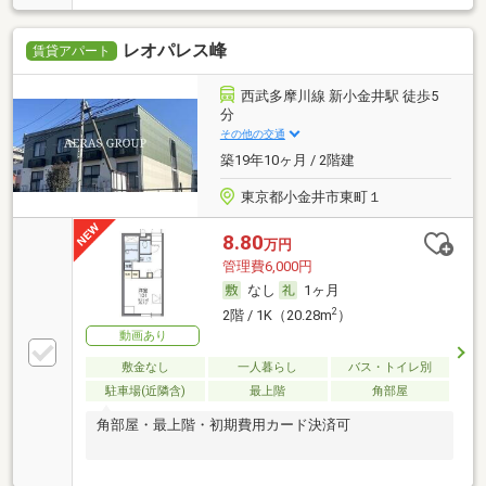
レオパレス峰
賃貸アパート
西武多摩川線 新小金井駅 徒歩5
分
その他の交通
築19年10ヶ月 / 2階建
東京都小金井市東町１
8.80
万円
管理費6,000円
なし
1ヶ月
2
2階 / 1K（20.28m
）
動画あり
敷金なし
一人暮らし
バス・トイレ別
駐車場(近隣含)
最上階
角部屋
角部屋・最上階・初期費用カード決済可