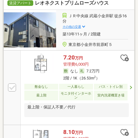
レオネクストプリムローズハウス
賃貸アパート
ＪＲ中央線 武蔵小金井駅 徒歩16
分
その他の交通
築13年11ヶ月 / 2階建
東京都小金井市前原町５
7.20
万円
管理費6,000円
なし
7.2万円
2
2階 / 1K（26.53m
）
敷金なし
一人暮らし
バス・トイレ別
モニタ付インターホ
最上階
室内洗濯機置き場
ン
最上階・保証人不要／代行
8.10
万円