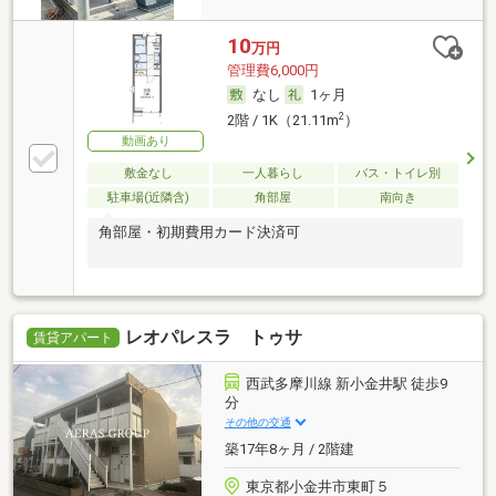
10
万円
管理費6,000円
なし
1ヶ月
2
2階 / 1K（21.11m
）
動画あり
敷金なし
一人暮らし
バス・トイレ別
駐車場(近隣含)
角部屋
南向き
角部屋・初期費用カード決済可
レオパレスラ トゥサ
賃貸アパート
西武多摩川線 新小金井駅 徒歩9
分
その他の交通
築17年8ヶ月 / 2階建
東京都小金井市東町５