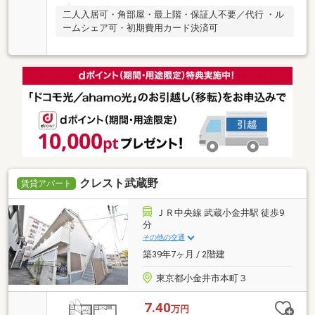
二人入居可・角部屋・最上階・保証人不要／代行 ・ル
ームシェア可・初期費用カード決済可
クレスト武蔵野
賃貸アパート
ＪＲ中央線 武蔵小金井駅 徒歩9
分
その他の交通
築39年7ヶ月 / 2階建
東京都小金井市本町３
7.40
万円