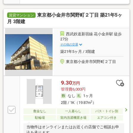
東京都小金井市関野町２丁目 築21年5ヶ
賃貸マンション
月 3階建
西武鉄道新宿線 花小金井駅 徒歩
27分
その他の交通
築21年5ヶ月 / 3階建
東京都小金井市関野町２丁目
9.30
万円
管理費6,000円
なし
1ヶ月
2
2階 / 1K（19.87m
）
敷金なし
一人暮らし
バス・トイレ別
駐輪場
室内洗濯機置き場
エアコン付き
当物件はオンラインまたはお近くの店舗でご相談お申
込を承ります