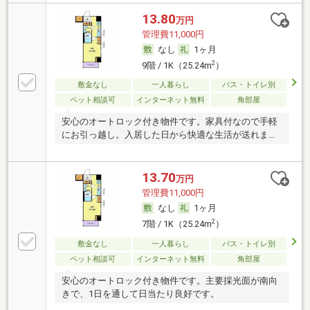
13.80
万円
管理費11,000円
なし
1ヶ月
2
9階 / 1K（25.24m
）
敷金なし
一人暮らし
バス・トイレ別
ペット相談可
インターネット無料
角部屋
安心のオートロック付き物件です。家具付なので手軽
にお引っ越し。入居した日から快適な生活が送れま
す。
13.70
万円
管理費11,000円
なし
1ヶ月
2
7階 / 1K（25.24m
）
敷金なし
一人暮らし
バス・トイレ別
ペット相談可
インターネット無料
角部屋
安心のオートロック付き物件です。主要採光面が南向
きで、1日を通して日当たり良好です。