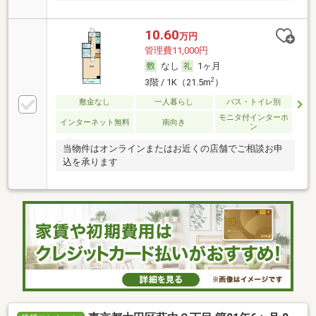
10.60
万円
管理費11,000円
なし
1ヶ月
2
3階 / 1K（21.5m
）
敷金なし
一人暮らし
バス・トイレ別
モニタ付インターホ
インターネット無料
南向き
ン
当物件はオンラインまたはお近くの店舗でご相談お申
込を承ります