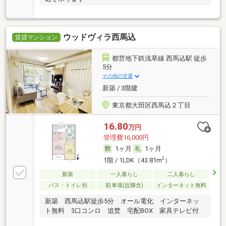
ウッドヴィラ西馬込
賃貸マンション
都営地下鉄浅草線 西馬込駅 徒歩
5分
その他の交通
新築 / 3階建
東京都大田区西馬込２丁目
16.80
万円
管理費16,000円
1ヶ月
1ヶ月
2
1階 / 1LDK（43.81m
）
新築
一人暮らし
二人暮らし
バス・トイレ別
駐車場(近隣含)
インターネット無料
新築 西馬込駅徒歩5分 オール電化 インターネッ
ト無料 3口コンロ 追焚 宅配BOX 家具テレビ付