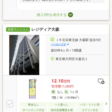
残り2件を表示する
レジディア大森
賃貸マンション
ＪＲ京浜東北線 大森駅 徒歩5分
その他の交通
築20年6ヶ月 / 14階建
東京都大田区大森北１
12.10
万円
管理費11,000円
なし
1ヶ月
2
7階 / 1K（19.99m
）
敷金なし
一人暮らし
バス・トイレ別
オートロック付き
室内洗濯機置き場
エアコン付き