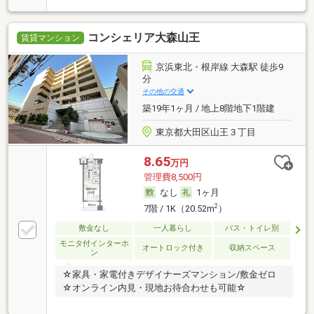
コンシェリア大森山王
賃貸マンション
京浜東北・根岸線 大森駅 徒歩9
分
その他の交通
築19年1ヶ月 / 地上8階地下1階建
東京都大田区山王３丁目
8.65
万円
管理費8,500円
なし
1ヶ月
2
7階 / 1K（20.52m
）
敷金なし
一人暮らし
バス・トイレ別
モニタ付インターホ
オートロック付き
収納スペース
ン
☆家具・家電付きデザイナーズマンション/敷金ゼロ
☆オンライン内見・現地お待合わせも可能☆