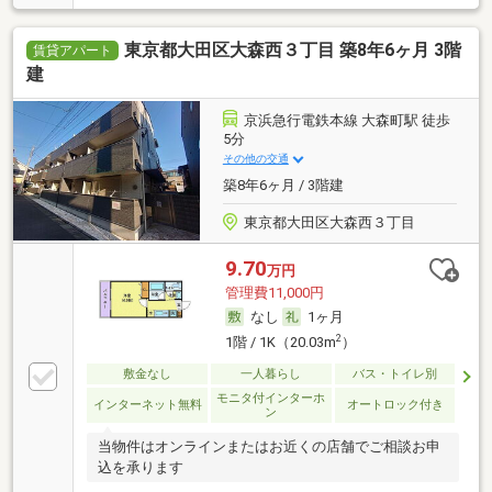
東京都大田区大森西３丁目 築8年6ヶ月 3階
賃貸アパート
建
京浜急行電鉄本線 大森町駅 徒歩
5分
その他の交通
築8年6ヶ月 / 3階建
東京都大田区大森西３丁目
9.70
万円
管理費11,000円
なし
1ヶ月
2
1階 / 1K（20.03m
）
敷金なし
一人暮らし
バス・トイレ別
モニタ付インターホ
インターネット無料
オートロック付き
ン
当物件はオンラインまたはお近くの店舗でご相談お申
込を承ります