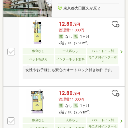
東京都大田区久が原２
12.80
万円
管理費11,000円
なし
1ヶ月
2
2階 / 1K（25.8m
）
敷金なし
一人暮らし
バス・トイレ別
モニタ付インターホ
ペット相談可
インターネット無料
ン
女性やお子様にも安心のオートロック付き物件です。
12.80
万円
管理費11,000円
なし
1ヶ月
2
2階 / 1K（25.91m
）
敷金なし
一人暮らし
バス・トイレ別
モニタ付インターホ