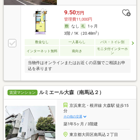
9.50
万円
管理費11,000円
なし
1ヶ月
2
3階 / 1K（20.48m
）
敷金なし
一人暮らし
バス・トイレ別
モニタ付インターホ
インターネット無料
南向き
ン
当物件はオンラインまたはお近くの店舗でご相談お申
込を承ります
ルミエール大森（南馬込２）
賃貸マンション
京浜東北・根岸線 大森駅 徒歩15
分
その他の交通
築1年5ヶ月 / 3階建
東京都大田区南馬込２丁目