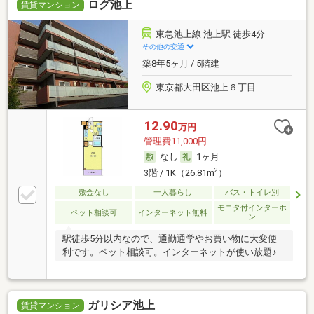
ログ池上
賃貸マンション
東急池上線 池上駅 徒歩4分
その他の交通
築8年5ヶ月 / 5階建
東京都大田区池上６丁目
12.90
万円
管理費11,000円
なし
1ヶ月
2
3階 / 1K（26.81m
）
敷金なし
一人暮らし
バス・トイレ別
モニタ付インターホ
ペット相談可
インターネット無料
ン
駅徒歩5分以内なので、通勤通学やお買い物に大変便
利です。ペット相談可。インターネットが使い放題♪
ガリシア池上
賃貸マンション