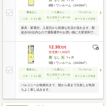
2
8階 / ワンルーム（24.03m
）
敷金なし
一人暮らし
ワンルーム
モニタ付インターホ
バス・トイレ別
オートロック付き
ン
家具・家電付。入居日から快適な生活が送れます。駅
徒歩5分以内なので通勤通学やお買い物に大変便利で
す。
12.30
万円
管理費11,000円
なし
1ヶ月
2
5階 / ワンルーム（24.03m
）
敷金なし
一人暮らし
ワンルーム
モニタ付インターホ
バス・トイレ別
オートロック付き
ン
バルコニーが南東向きで、朝から昼まで日差しが気持
ちよく射し込みます。