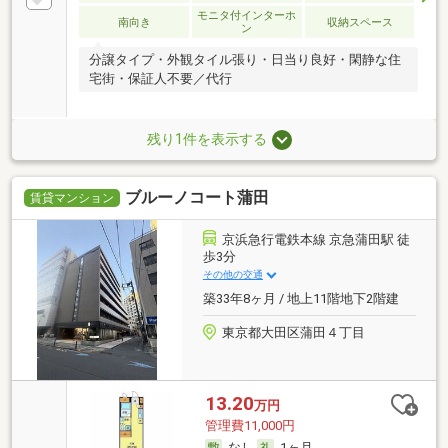
モニタ付インターホ
南向き
収納スペース
ン
分譲タイプ・外観タイル張り・日当り良好・閑静な住
宅街・保証人不要／代行
残り1件を表示する
ブルーノコート蒲田
賃貸マンション
京浜急行電鉄本線 京急蒲田駅 徒
歩3分
その他の交通
築33年8ヶ月 / 地上11階地下2階建
東京都大田区蒲田４丁目
13.20
万円
管理費11,000円
なし
1ヶ月