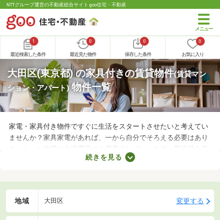
NTTグループ運営の不動産総合サイト goo住宅・不動産
1
0
0
0
最近検索した条件
最近見た物件
保存した条件
お気に入り
大田区(東京都) の家具付きの賃貸物件
(賃貸マン
物件一覧
ション・アパート)
家電・家具付き物件ですぐに生活をスタートさせたいと考えてい
ませんか？家具家電があれば、一から自分でそろえる必要はあり
ません。お布団や生活用品のみ用意すればいいので、新生活を楽
続きを見る
に始められます。ここでは、家電・家具付きの物件を紹介しま
す。物件別に家賃や間取り、設備が異なるので、気になる物件を
見つけたら内見予約をしてみましょう。
地域
変更する
大田区