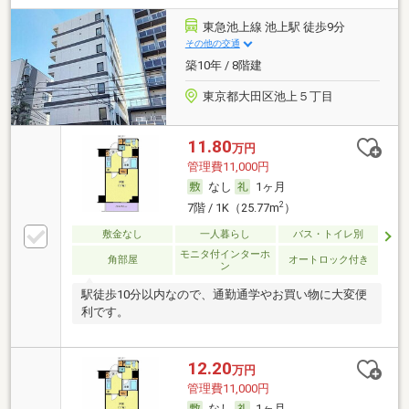
東急池上線 池上駅 徒歩9分
その他の交通
築10年 / 8階建
東京都大田区池上５丁目
11.80
万円
管理費11,000円
なし
1ヶ月
2
7階 / 1K（25.77m
）
敷金なし
一人暮らし
バス・トイレ別
モニタ付インターホ
角部屋
オートロック付き
ン
駅徒歩10分以内なので、通勤通学やお買い物に大変便
利です。
12.20
万円
管理費11,000円
なし
1ヶ月