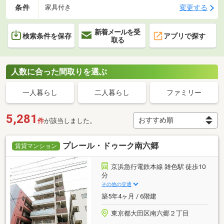
条件
変更する
家具付き
新着メールを受
検索条件を保存
アプリで探す
取る
人数に合った間取りを選ぶ
一人暮らし
二人暮らし
ファミリー
5,281
件
が該当しました。
プレール・ドゥーク南六郷
賃貸マンション
京浜急行電鉄本線 雑色駅 徒歩10
分
その他の交通
築5年4ヶ月 / 6階建
東京都大田区南六郷２丁目