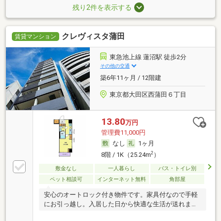
残り2件を表示する
クレヴィスタ蒲田
賃貸マンション
東急池上線 蓮沼駅 徒歩2分
その他の交通
築6年11ヶ月 / 12階建
東京都大田区西蒲田６丁目
13.80
万円
管理費11,000円
なし
1ヶ月
2
8階 / 1K（25.24m
）
敷金なし
一人暮らし
バス・トイレ別
ペット相談可
インターネット無料
角部屋
安心のオートロック付き物件です。家具付なので手軽
にお引っ越し。入居した日から快適な生活が送れま
す。