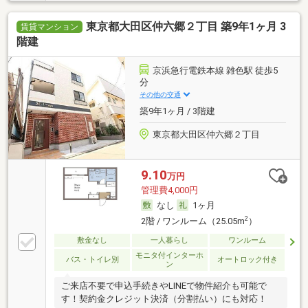
東京都大田区仲六郷２丁目 築9年1ヶ月 3
賃貸マンション
階建
京浜急行電鉄本線 雑色駅 徒歩5
分
その他の交通
築9年1ヶ月 / 3階建
東京都大田区仲六郷２丁目
9.10
万円
管理費4,000円
なし
1ヶ月
2
2階 / ワンルーム（25.05m
）
敷金なし
一人暮らし
ワンルーム
モニタ付インターホ
バス・トイレ別
オートロック付き
ン
ご来店不要で申込手続きやLINEで物件紹介も可能で
す！契約金クレジット決済（分割払い）にも対応！