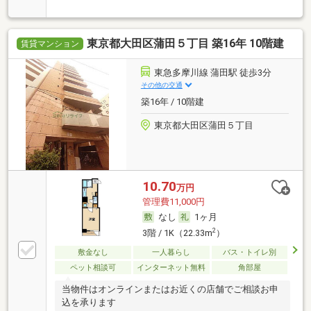
東京都大田区蒲田５丁目 築16年 10階建
賃貸マンション
東急多摩川線 蒲田駅 徒歩3分
その他の交通
築16年 / 10階建
東京都大田区蒲田５丁目
10.70
万円
管理費11,000円
なし
1ヶ月
2
3階 / 1K（22.33m
）
敷金なし
一人暮らし
バス・トイレ別
ペット相談可
インターネット無料
角部屋
当物件はオンラインまたはお近くの店舗でご相談お申
込を承ります