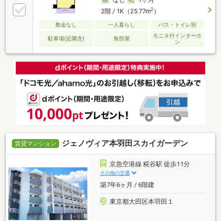
2
2階 / 1K（25.77m
）
敷金なし
一人暮らし
バス・トイレ別
モニタ付インターホ
駐車場(近隣含)
角部屋
ン
ジェノヴィア本羽田スカイガーデン
賃貸マンション
京急空港線 糀谷駅 徒歩11分
その他の交通
築7年6ヶ月 / 6階建
東京都大田区本羽田１