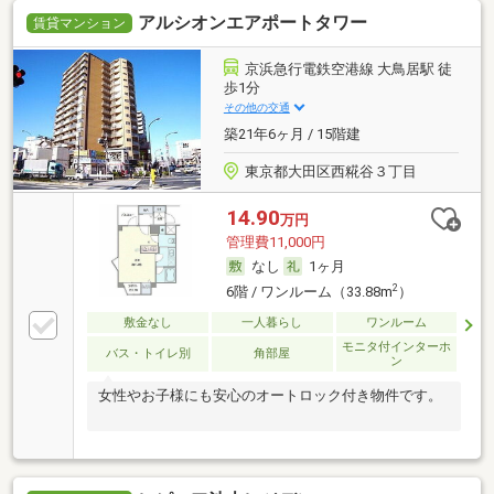
アルシオンエアポートタワー
賃貸マンション
京浜急行電鉄空港線 大鳥居駅 徒
歩1分
その他の交通
築21年6ヶ月 / 15階建
東京都大田区西糀谷３丁目
14.90
万円
管理費11,000円
なし
1ヶ月
2
6階 / ワンルーム（33.88m
）
敷金なし
一人暮らし
ワンルーム
モニタ付インターホ
バス・トイレ別
角部屋
ン
女性やお子様にも安心のオートロック付き物件です。