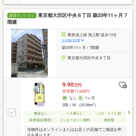
東京都大田区中央８丁目 築20年11ヶ月 7
賃貸マンション
階建
東急池上線 池上駅 徒歩13分
その他の交通
築20年11ヶ月 / 7階建
東京都大田区中央８丁目
9.90
万円
管理費11,000円
なし
1ヶ月
2
2階 / 1K（20.06m
）
敷金なし
一人暮らし
バス・トイレ別
駐車場(近隣含)
インターネット無料
角部屋
当物件はオンラインまたはお近くの店舗でご相談お申
込を承ります