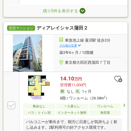
残り5件を表示する
ディアレイシャス蒲田２
賃貸マンション
東急池上線 蓮沼駅 徒歩2分
その他の交通
築2年6ヶ月 / 12階建
東京都大田区西蒲田７丁目
14.10
万円
管理費11,000円
なし
1ヶ月
2
6階 / ワンルーム（26.38m
）
敷金なし
一人暮らし
ワンルーム
バス・トイレ別
インターネット無料
角部屋
バルコニーが東向きで、朝方に日差しが気持ちよく射
し込みます。2駅利用可の好アクセス環境です。