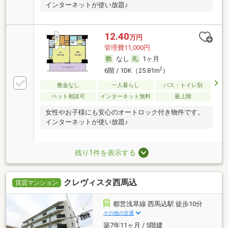
インターネットが使い放題♪
12.40
万円
管理費11,000円
なし
1ヶ月
2
6階 / 1DK（25.81m
）
敷金なし
一人暮らし
バス・トイレ別
ペット相談可
インターネット無料
最上階
女性やお子様にも安心のオートロック付き物件です。
インターネットが使い放題♪
残り1件を表示する
クレヴィスタ西馬込
賃貸マンション
都営浅草線 西馬込駅 徒歩10分
その他の交通
築7年11ヶ月 / 5階建