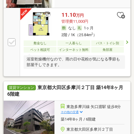
11.10
万円
管理費11,000円
なし
1ヶ月
2
2階 / 1K（25.84m
）
敷金なし
一人暮らし
バス・トイレ別
ペット相談可
インターネット無料
角部屋
浴室乾燥機付なので、雨の日や花粉が気になる季節も
部屋干しできます。
東京都大田区多摩川２丁目 築14年8ヶ月
賃貸マンション
6階建
東急多摩川線 矢口渡駅 徒歩8分
その他の交通
築14年8ヶ月 / 6階建
東京都大田区多摩川２丁目