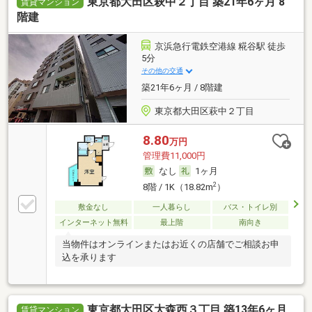
東京都大田区萩中２丁目 築21年6ヶ月 8
賃貸マンション
階建
京浜急行電鉄空港線 糀谷駅 徒歩
5分
その他の交通
築21年6ヶ月 / 8階建
東京都大田区萩中２丁目
8.80
万円
管理費11,000円
なし
1ヶ月
2
8階 / 1K（18.82m
）
敷金なし
一人暮らし
バス・トイレ別
インターネット無料
最上階
南向き
当物件はオンラインまたはお近くの店舗でご相談お申
込を承ります
東京都大田区大森西３丁目 築13年6ヶ月
賃貸マンション