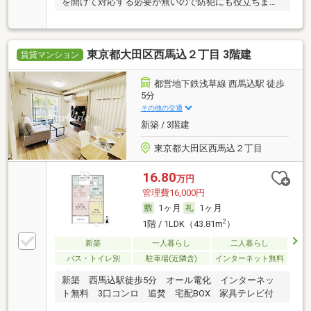
を開けて対応する必要が無いので防犯にも役立ちま
す。
東京都大田区西馬込２丁目 3階建
賃貸マンション
都営地下鉄浅草線 西馬込駅 徒歩
5分
その他の交通
新築 / 3階建
東京都大田区西馬込２丁目
16.80
万円
管理費16,000円
1ヶ月
1ヶ月
2
1階 / 1LDK（43.81m
）
新築
一人暮らし
二人暮らし
バス・トイレ別
駐車場(近隣含)
インターネット無料
新築 西馬込駅徒歩5分 オール電化 インターネッ
ト無料 3口コンロ 追焚 宅配BOX 家具テレビ付