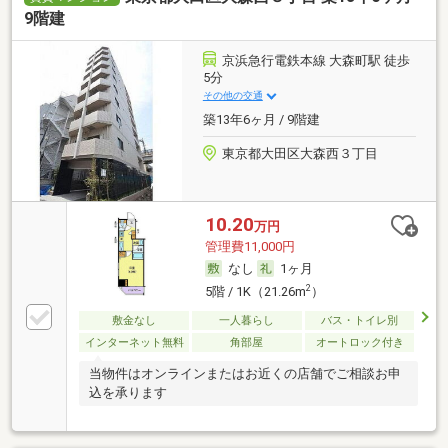
9階建
京浜急行電鉄本線 大森町駅 徒歩
5分
その他の交通
築13年6ヶ月 / 9階建
東京都大田区大森西３丁目
10.20
万円
管理費11,000円
なし
1ヶ月
2
5階 / 1K（21.26m
）
敷金なし
一人暮らし
バス・トイレ別
インターネット無料
角部屋
オートロック付き
当物件はオンラインまたはお近くの店舗でご相談お申
込を承ります