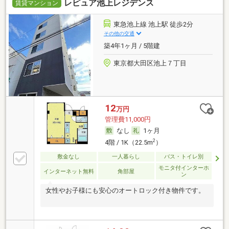
レピュア池上レジデンス
賃貸マンション
東急池上線 池上駅 徒歩2分
その他の交通
築4年1ヶ月 / 5階建
東京都大田区池上７丁目
12
万円
管理費11,000円
なし
1ヶ月
2
4階 / 1K（22.5m
）
敷金なし
一人暮らし
バス・トイレ別
モニタ付インターホ
インターネット無料
角部屋
ン
女性やお子様にも安心のオートロック付き物件です。