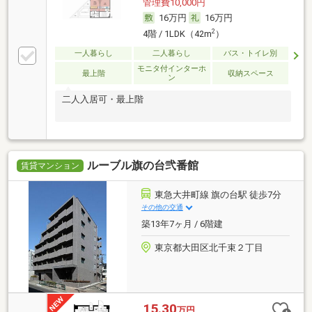
管理費10,000円
16万円
16万円
2
4階 / 1LDK（42m
）
一人暮らし
二人暮らし
バス・トイレ別
モニタ付インターホ
最上階
収納スペース
ン
二人入居可・最上階
ルーブル旗の台弐番館
賃貸マンション
東急大井町線 旗の台駅 徒歩7分
その他の交通
築13年7ヶ月 / 6階建
東京都大田区北千束２丁目
15.30
万円