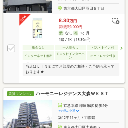
東京都大田区羽田５丁目
8.30
万円
管理費3,000円
なし
1ヶ月
2
1階 / 1K（18.39m
）
敷金なし
一人暮らし
バス・トイレ別
モニタ付インターホ
インターネット無料
オートロック付き
ン
当店はＬＩＮＥにてお部屋のご相談・ご予約も承って
おります★
ハーモニーレジデンス大森ＷＥＳＴ
賃貸マンション
京急本線 梅屋敷駅 徒歩5分
その他の交通
築12年11ヶ月 / 11階建
東京都大田区大森西５