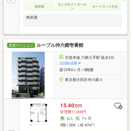
モニタ付インターホ
角部屋
オートロック付き
ン
角部屋
ルーブル仲六郷壱番館
賃貸マンション
京急本線 六郷土手駅 徒歩2分
その他の交通
築12年6ヶ月 / 8階建
東京都大田区仲六郷４
15.40
万円
管理費11,000円
なし
1ヶ月
2
3階 / 2DK（42.47m
）