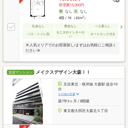
管理費15,000円
なし
なし
2
4階 / 1K（42m
）
礼金なし
敷金なし
一人暮らし
モニタ付インターホ
バス・トイレ別
オートロック付き
ン
☆人気エリアでのお部屋探し/まずはお気軽にご相談く
ださい☆
メイクスデザイン大森ＩＩ
賃貸マンション
京浜東北・根岸線 大森駅 徒歩10
分
その他の交通
築7年3ヶ月 / 8階建
東京都大田区大森北５丁目