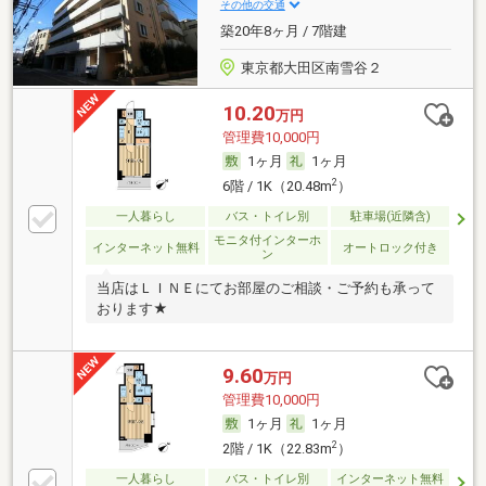
その他の交通
築20年8ヶ月 / 7階建
東京都大田区南雪谷２
10.20
万円
管理費10,000円
1ヶ月
1ヶ月
2
6階 / 1K（20.48m
）
一人暮らし
バス・トイレ別
駐車場(近隣含)
モニタ付インターホ
インターネット無料
オートロック付き
ン
当店はＬＩＮＥにてお部屋のご相談・ご予約も承って
おります★
9.60
万円
管理費10,000円
1ヶ月
1ヶ月
2
2階 / 1K（22.83m
）
一人暮らし
バス・トイレ別
インターネット無料