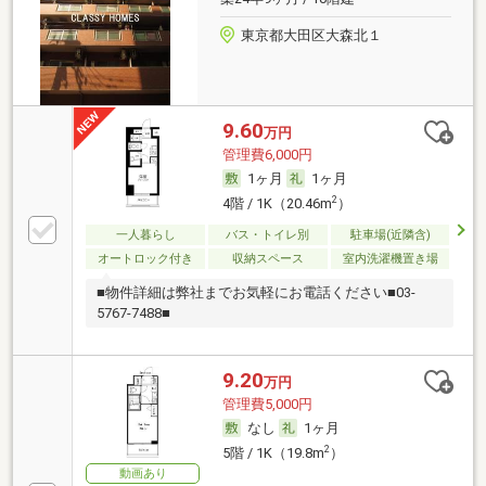
東京都大田区大森北１
9.60
万円
管理費6,000円
1ヶ月
1ヶ月
2
4階 / 1K（20.46m
）
一人暮らし
バス・トイレ別
駐車場(近隣含)
オートロック付き
収納スペース
室内洗濯機置き場
■物件詳細は弊社までお気軽にお電話ください■03-
5767-7488■
9.20
万円
管理費5,000円
なし
1ヶ月
2
5階 / 1K（19.8m
）
動画あり