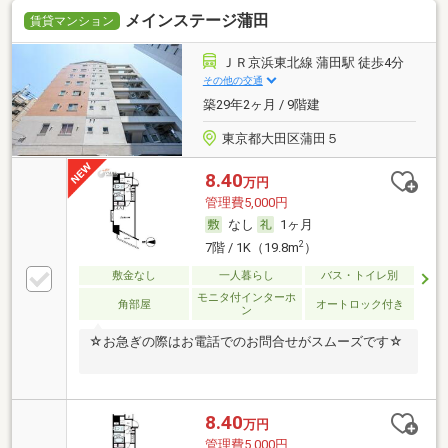
メインステージ蒲田
賃貸マンション
ＪＲ京浜東北線 蒲田駅 徒歩4分
その他の交通
築29年2ヶ月 / 9階建
東京都大田区蒲田５
8.40
万円
管理費5,000円
なし
1ヶ月
2
7階 / 1K（19.8m
）
敷金なし
一人暮らし
バス・トイレ別
モニタ付インターホ
角部屋
オートロック付き
ン
☆お急ぎの際はお電話でのお問合せがスムーズです☆
8.40
万円
管理費5,000円