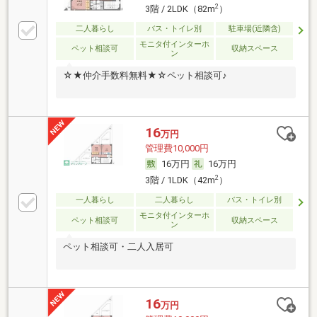
2
3階 / 2LDK（82m
）
二人暮らし
バス・トイレ別
駐車場(近隣含)
モニタ付インターホ
ペット相談可
収納スペース
ン
☆★仲介手数料無料★☆ペット相談可♪
16
万円
管理費10,000円
16万円
16万円
2
3階 / 1LDK（42m
）
一人暮らし
二人暮らし
バス・トイレ別
モニタ付インターホ
ペット相談可
収納スペース
ン
ペット相談可・二人入居可
16
万円