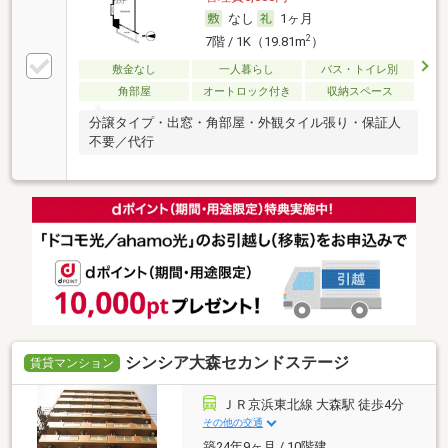
なし
1ヶ月
2
7階 / 1K（19.81m
）
敷金なし
一人暮らし
バス・トイレ別
角部屋
オートロック付き
収納スペース
分譲タイプ・出窓・角部屋・外観タイル張り・保証人
不要／代行
シンシア大森セカンドステージ
賃貸マンション
ＪＲ京浜東北線 大森駅 徒歩4分
その他の交通
築24年9ヶ月 / 10階建