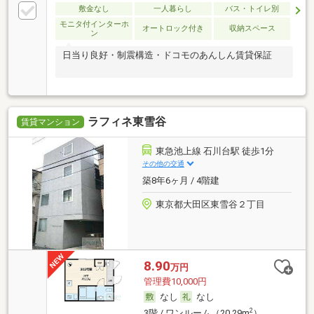
敷金なし
一人暮らし
バス・トイレ別
モニタ付インターホ
オートロック付き
収納スペース
ン
日当り良好・制震構造・ドコモのあんしん賃貸保証
ラフィネ東雪谷
賃貸マンション
東急池上線 石川台駅 徒歩1分
その他の交通
築8年6ヶ月 / 4階建
東京都大田区東雪谷２丁目
8.90
万円
管理費10,000円
なし
なし
2
3階 / ワンルーム（20.29m
）