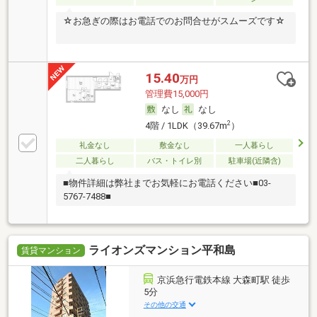
☆お急ぎの際はお電話でのお問合せがスムーズです☆
15.40
万円
管理費15,000円
なし
なし
2
4階 / 1LDK（39.67m
）
礼金なし
敷金なし
一人暮らし
二人暮らし
バス・トイレ別
駐車場(近隣含)
■物件詳細は弊社までお気軽にお電話ください■03-
5767-7488■
ライオンズマンション平和島
賃貸マンション
京浜急行電鉄本線 大森町駅 徒歩
5分
その他の交通