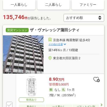
一人暮らし
二人暮らし
ファミリー
135,746
件
が該当しました。
ザ・ヴァレッシア蒲田シティ
賃貸マンション
京急本線 梅屋敷駅 徒歩4分
その他の交通
築14年6ヶ月 / 13階建
東京都大田区蒲田２
8.90
万円
管理費5,000円
なし
1ヶ月
2
7階 / 1K（20.55m
）
動画あり
敷金なし
一人暮らし
バス・トイレ別