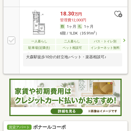
18.30
万円
管理費12,000円
1ヶ月
1ヶ月
2
6階 / 1LDK（35.91m
）
一人暮らし
二人暮らし
バス・トイレ別
駐車場(近隣含)
ペット相談可
インターネット無料
大森駅徒歩10分の好立地♪ペット・楽器相談可♪
ボナールコーポ
賃貸アパート