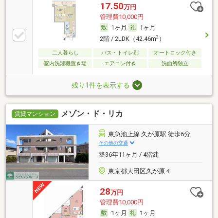
17.50
万円
管理費10,000円
1ヶ月
1ヶ月
2
2階 / 2LDK（42.46m
）
二人暮らし
バス・トイレ別
オートロック付き
室内洗濯機置き場
エアコン付き
洗面所独立
残り1件を表示する
メゾン・ド・リカ
賃貸マンション
東急池上線 久が原駅 徒歩6分
その他の交通
築36年11ヶ月 / 4階建
東京都大田区久が原４
28
万円
管理費10,000円
1ヶ月
1ヶ月