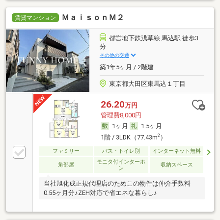
ＭａｉｓｏｎＭ２
賃貸マンション
都営地下鉄浅草線 馬込駅 徒歩3
分
その他の交通
築1年5ヶ月 / 2階建
東京都大田区東馬込１丁目
26.20
万円
管理費8,000円
1ヶ月
1.5ヶ月
2
1階 / 3LDK（77.43m
）
ファミリー
バス・トイレ別
インターネット無料
モニタ付インターホ
角部屋
収納スペース
ン
当社旭化成正規代理店のためこの物件は仲介手数料
0.55ヶ月分♪ZEH対応で省エネな暮らし♪