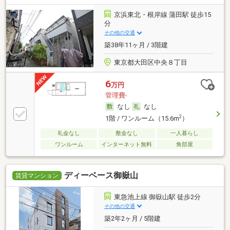
京浜東北・根岸線 蒲田駅 徒歩15
分
その他の交通
築38年11ヶ月 / 3階建
東京都大田区中央８丁目
6
万円
管理費-
なし
なし
2
1階 / ワンルーム（15.6m
）
礼金なし
敷金なし
一人暮らし
ワンルーム
インターネット無料
角部屋
ディーベース御嶽山
賃貸マンション
東急池上線 御嶽山駅 徒歩2分
その他の交通
築2年2ヶ月 / 5階建