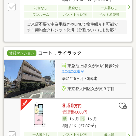
礼金なし
敷金なし
一人暮らし
ワンルーム
バス・トイレ別
ペット相談可
ご来店不要で申込手続きやLINEで物件紹介も可能で
す！契約金クレジット決済（分割払い）にも対応！
コート．ライラック
賃貸マンション
東急池上線 久が原駅 徒歩2分
その他の交通
築21年6ヶ月 / 3階建
東京都大田区久が原３丁目
8.50
万円
管理費4,000円
1ヶ月
1ヶ月
2
3階 / 1K（27.87m
）
一人暮らし
バス・トイレ別
最上階