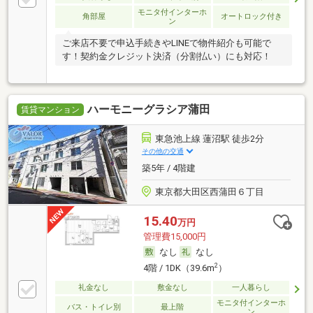
モニタ付インターホ
角部屋
オートロック付き
ン
ご来店不要で申込手続きやLINEで物件紹介も可能で
す！契約金クレジット決済（分割払い）にも対応！
ハーモニーグラシア蒲田
賃貸マンション
東急池上線 蓮沼駅 徒歩2分
その他の交通
築5年 / 4階建
東京都大田区西蒲田６丁目
15.40
万円
管理費15,000円
なし
なし
2
4階 / 1DK（39.6m
）
礼金なし
敷金なし
一人暮らし
モニタ付インターホ
バス・トイレ別
最上階
ン