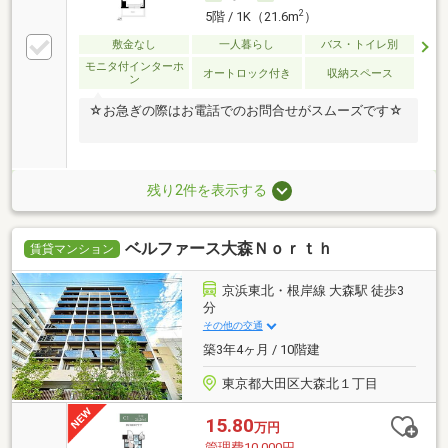
2
5階 / 1K（21.6m
）
敷金なし
一人暮らし
バス・トイレ別
モニタ付インターホ
オートロック付き
収納スペース
ン
☆お急ぎの際はお電話でのお問合せがスムーズです☆
残り2件を表示する
ベルファース大森Ｎｏｒｔｈ
賃貸マンション
京浜東北・根岸線 大森駅 徒歩3
分
その他の交通
築3年4ヶ月 / 10階建
東京都大田区大森北１丁目
15.80
万円
管理費10,000円