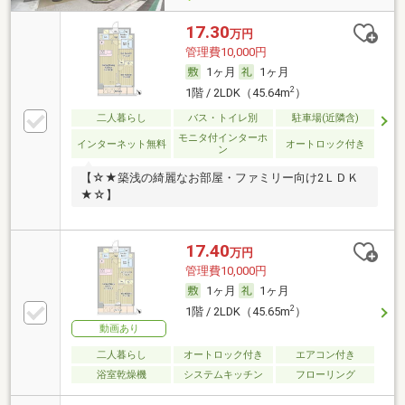
17.30
万円
管理費10,000円
1ヶ月
1ヶ月
2
1階 / 2LDK（45.64m
）
二人暮らし
バス・トイレ別
駐車場(近隣含)
モニタ付インターホ
インターネット無料
オートロック付き
ン
【☆★築浅の綺麗なお部屋・ファミリー向け2ＬＤＫ
★☆】
17.40
万円
管理費10,000円
1ヶ月
1ヶ月
2
1階 / 2LDK（45.65m
）
動画あり
二人暮らし
オートロック付き
エアコン付き
浴室乾燥機
システムキッチン
フローリング