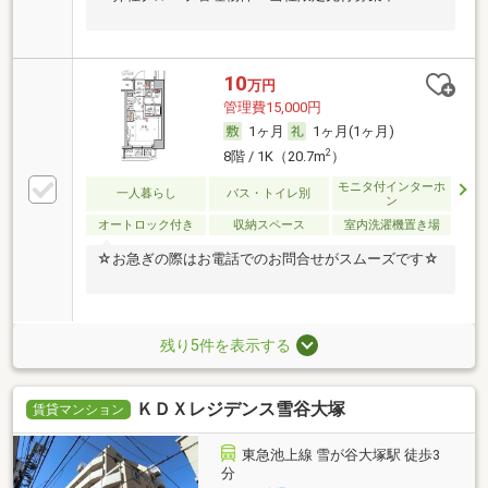
10
万円
管理費15,000円
1ヶ月
1ヶ月(1ヶ月)
2
8階 / 1K（20.7m
）
モニタ付インターホ
一人暮らし
バス・トイレ別
ン
オートロック付き
収納スペース
室内洗濯機置き場
☆お急ぎの際はお電話でのお問合せがスムーズです☆
残り5件を表示する
ＫＤＸレジデンス雪谷大塚
賃貸マンション
東急池上線 雪が谷大塚駅 徒歩3
分