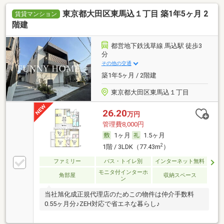
東京都大田区東馬込１丁目 築1年5ヶ月 2
賃貸マンション
階建
都営地下鉄浅草線 馬込駅 徒歩3
分
その他の交通
築1年5ヶ月 / 2階建
東京都大田区東馬込１丁目
26.20
万円
管理費8,000円
1ヶ月
1.5ヶ月
2
1階 / 3LDK（77.43m
）
ファミリー
バス・トイレ別
インターネット無料
モニタ付インターホ
角部屋
収納スペース
ン
当社旭化成正規代理店のためこの物件は仲介手数料
0.55ヶ月分♪ZEH対応で省エネな暮らし♪