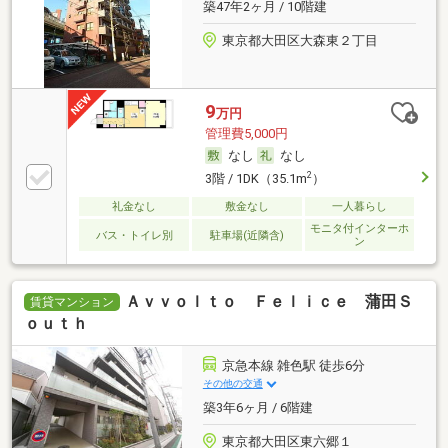
築47年2ヶ月 / 10階建
東京都大田区大森東２丁目
9
万円
管理費5,000円
なし
なし
2
3階 / 1DK（35.1m
）
礼金なし
敷金なし
一人暮らし
モニタ付インターホ
バス・トイレ別
駐車場(近隣含)
ン
Ａｖｖｏｌｔｏ Ｆｅｌｉｃｅ 蒲田Ｓ
賃貸マンション
ｏｕｔｈ
京急本線 雑色駅 徒歩6分
その他の交通
築3年6ヶ月 / 6階建
東京都大田区東六郷１