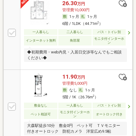
26.30
万円
管理費10,000円
1ヶ月
1ヶ月
2
6階 / 1LDK（44.71m
）
一人暮らし
二人暮らし
バス・トイレ別
モニタ付インターホ
インターネット無料
角部屋
ン
◆初期費用・web内見・入居日交渉等なんでもご相談
ください◆
11.90
万円
管理費5,000円
なし
1ヶ月
2
5階 / 1K（26.76m
）
敷金なし
一人暮らし
バス・トイレ別
モニタ付インターホ
ペット相談可
オートロック付き
ン
大森駅徒歩10分 敷金0円 ペット可 ＴＶモニター
付きオートロック 防犯カメラ 洋室広め9.5帖