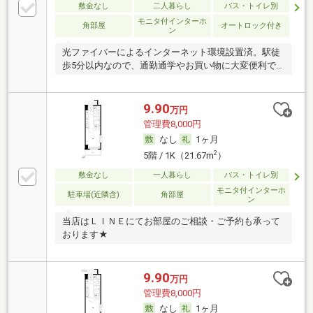
敷金なし
二人暮らし
バス・トイレ別
モニタ付インターホ
角部屋
オートロック付き
ン
光ファイバーによるインターネット環境設置済。駅徒
歩5分以内なので、通勤通学やお買い物に大変便利で
す。
9.90
万円
管理費8,000円
なし
1ヶ月
2
5階 / 1K（21.67m
）
敷金なし
一人暮らし
バス・トイレ別
モニタ付インターホ
駐車場(近隣含)
角部屋
ン
当店はＬＩＮＥにてお部屋のご相談・ご予約も承って
おります★
9.90
万円
管理費8,000円
なし
1ヶ月