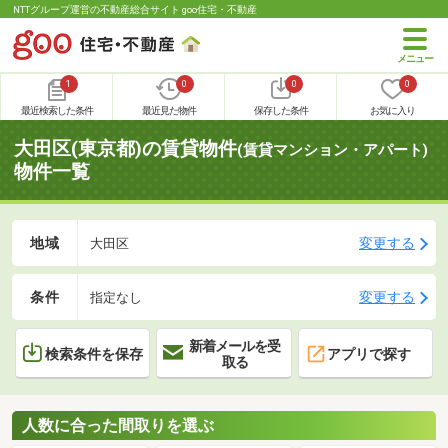
NTTグループ運営の不動産総合サイト goo住宅・不動産
1
0
0
0
最近検索した条件
最近見た物件
保存した条件
お気に入り
大田区(東京都)の賃貸物件
(賃貸マンション・アパート)
物件一覧
地域
変更する
大田区
条件
変更する
指定なし
新着メールを受
検索条件を保存
アプリで探す
取る
人数に合った間取りを選ぶ