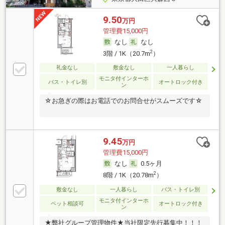
9.50
万円
管理費15,000円
なし
なし
2
3階 / 1K（20.7m
）
礼金なし
敷金なし
一人暮らし
モニタ付インターホ
バス・トイレ別
オートロック付き
ン
☆お急ぎの際はお電話でのお問合せがスムーズです☆
9.45
万円
管理費15,000円
なし
0.5ヶ月
2
8階 / 1K（20.78m
）
敷金なし
一人暮らし
バス・トイレ別
モニタ付インターホ
ペット相談可
オートロック付き
ン
★弊社グループ管理物件★当社限定先行募集中！！！