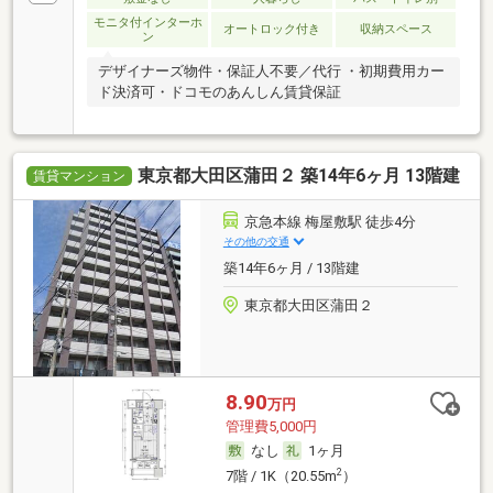
モニタ付インターホ
オートロック付き
収納スペース
ン
デザイナーズ物件・保証人不要／代行 ・初期費用カー
ド決済可・ドコモのあんしん賃貸保証
東京都大田区蒲田２ 築14年6ヶ月 13階建
賃貸マンション
京急本線 梅屋敷駅 徒歩4分
その他の交通
築14年6ヶ月 / 13階建
東京都大田区蒲田２
8.90
万円
管理費5,000円
なし
1ヶ月
2
7階 / 1K（20.55m
）