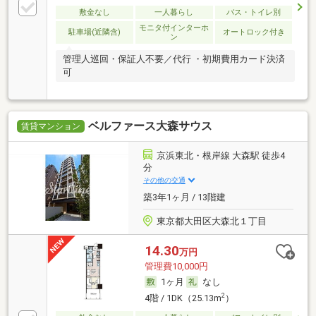
敷金なし
一人暮らし
バス・トイレ別
モニタ付インターホ
駐車場(近隣含)
オートロック付き
ン
管理人巡回・保証人不要／代行 ・初期費用カード決済
可
ベルファース大森サウス
賃貸マンション
京浜東北・根岸線 大森駅 徒歩4
分
その他の交通
築3年1ヶ月 / 13階建
東京都大田区大森北１丁目
14.30
万円
管理費10,000円
1ヶ月
なし
2
4階 / 1DK（25.13m
）