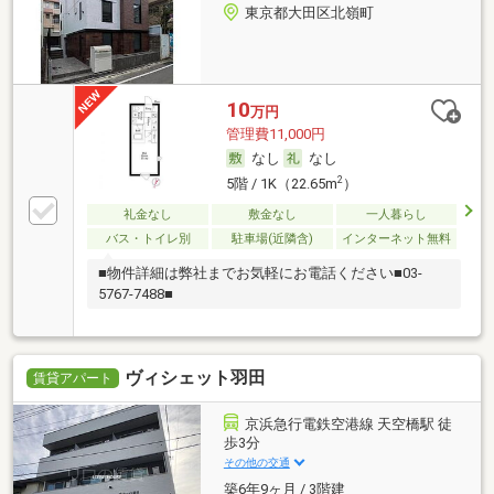
東京都大田区北嶺町
10
万円
管理費11,000円
なし
なし
2
5階 / 1K（22.65m
）
礼金なし
敷金なし
一人暮らし
バス・トイレ別
駐車場(近隣含)
インターネット無料
■物件詳細は弊社までお気軽にお電話ください■03-
5767-7488■
ヴィシェット羽田
賃貸アパート
京浜急行電鉄空港線 天空橋駅 徒
歩3分
その他の交通
築6年9ヶ月 / 3階建