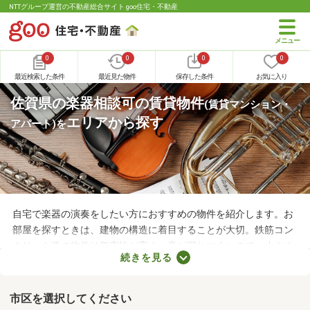
NTTグループ運営の不動産総合サイト goo住宅・不動産
0
0
0
0
最近検索した条件
最近見た物件
保存した条件
お気に入り
佐賀県の楽器相談可の賃貸物件
(賃貸マンション・
エリアから探す
アパート)
を
自宅で楽器の演奏をしたい方におすすめの物件を紹介します。お
部屋を探すときは、建物の構造に着目することが大切。鉄筋コン
クリート造の物件は気密性が高く、音が漏れにくいので、小さめ
続きを見る
の音で演奏すればトラブルになりにくいでしょう。物件によって
演奏していい楽器のルールも異なるため、大家さんに確認してお
くことがおすすめです。
市区を選択してください