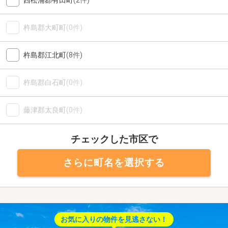
西松浦郡有田町
(2件)
杵島郡大町町
(0件)
杵島郡江北町
(8件)
杵島郡白石町
(0件)
藤津郡太良町
(0件)
チェックした市区で
さらに町名を選択する
お気に入りの物件を見逃さない！