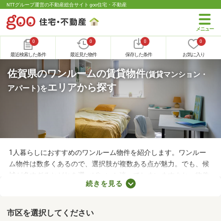
NTTグループ運営の不動産総合サイト goo住宅・不動産
0
0
0
0
最近検索した条件
最近見た物件
保存した条件
お気に入り
佐賀県のワンルームの賃貸物件
(賃貸マンション・
エリアから探す
アパート)
を
1人暮らしにおすすめのワンルーム物件を紹介します。ワンルー
ム物件は数多くあるので、選択肢が複数ある点が魅力。でも、候
補が多すぎるとどれを選べばいいか迷ってしまいますよね。物件
続きを見る
を選ぶときは、間取り・設備・家賃などをチェックすることがお
すすめ。複数の条件を見比べて、希望や好みにぴったりのお部屋
を見つけましょう。
市区を選択してください