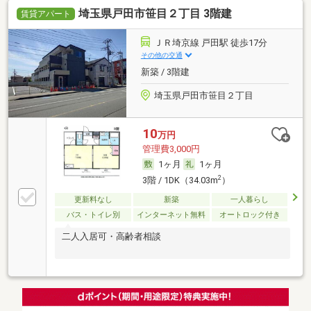
埼玉県戸田市笹目２丁目 3階建
賃貸アパート
ＪＲ埼京線 戸田駅 徒歩17分
その他の交通
新築 / 3階建
埼玉県戸田市笹目２丁目
10
万円
管理費3,000円
1ヶ月
1ヶ月
2
3階 / 1DK（34.03m
）
更新料なし
新築
一人暮らし
バス・トイレ別
インターネット無料
オートロック付き
二人入居可・高齢者相談