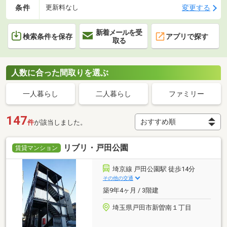
条件
変更する
更新料なし
新着メールを受
検索条件を保存
アプリで探す
取る
人数に合った間取りを選ぶ
一人暮らし
二人暮らし
ファミリー
147
件
が該当しました。
リブリ・戸田公園
賃貸マンション
埼京線 戸田公園駅 徒歩14分
その他の交通
築9年4ヶ月 / 3階建
埼玉県戸田市新曽南１丁目