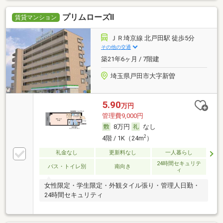
プリムローズⅡ
賃貸マンション
ＪＲ埼京線 北戸田駅 徒歩5分
その他の交通
築21年6ヶ月 / 7階建
埼玉県戸田市大字新曽
5.90
万円
管理費9,000円
8万円
なし
2
4階 / 1K（24m
）
礼金なし
更新料なし
一人暮らし
24時間セキュリテ
バス・トイレ別
南向き
ィ
女性限定・学生限定・外観タイル張り・管理人日勤・
24時間セキュリティ