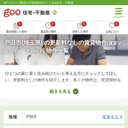
NTTグループ運営の不動産総合サイト goo住宅・不動産
1
0
0
0
最近検索した条件
最近見た物件
保存した条件
お気に入り
戸田市(埼玉県) の更新料なしの賃貸物件
(賃貸マ
物件一覧
ンション・アパート)
ひとつの家に長く住み続けたいと考える方にチェックしてほし
い、更新料なしの物件を紹介します。多くの物件は、賃貸契約を
更新する際に費用が発生します。更新のたびに家賃1～2カ月分を
続きを見る
支払わなければならないので、支出が増える点がデメリットだと
いえるでしょう。更新料なしの物件なら支出を抑えられるため、
お気に入りのお部屋に長く住めますよ。
地域
変更する
戸田市