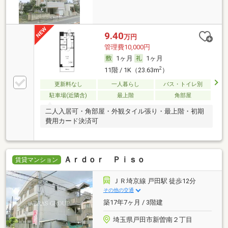
9.40
万円
管理費10,000円
1ヶ月
1ヶ月
2
11階 / 1K（23.63m
）
更新料なし
一人暮らし
バス・トイレ別
駐車場(近隣含)
最上階
角部屋
二人入居可・角部屋・外観タイル張り・最上階・初期
費用カード決済可
Ａｒｄｏｒ Ｐｉｓｏ
賃貸マンション
ＪＲ埼京線 戸田駅 徒歩12分
その他の交通
築17年7ヶ月 / 3階建
埼玉県戸田市新曽南２丁目