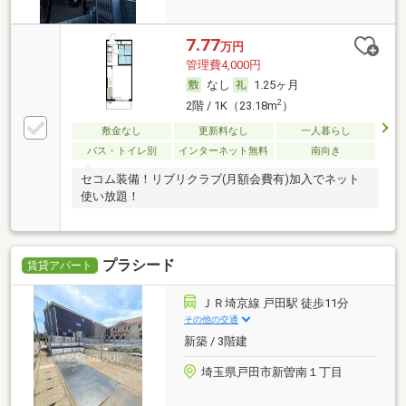
7.77
万円
管理費4,000円
なし
1.25ヶ月
2
2階 / 1K（23.18m
）
敷金なし
更新料なし
一人暮らし
バス・トイレ別
インターネット無料
南向き
セコム装備！リブリクラブ(月額会費有)加入でネット
使い放題！
プラシード
賃貸アパート
ＪＲ埼京線 戸田駅 徒歩11分
その他の交通
新築 / 3階建
埼玉県戸田市新曽南１丁目