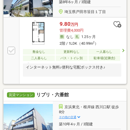
築8年6ヶ月 / 3階建
埼玉県戸田市笹目１丁目
9.80
万円
管理費4,000円
なし
1.25ヶ月
2
2階 / 1LDK（40.99m
）
敷金なし
更新料なし
一人暮らし
二人暮らし
バス・トイレ別
駐車場(近隣含)
インターネット無料♪便利な宅配ボックス付き♪
リブリ・六番館
賃貸マンション
京浜東北・根岸線 西川口駅 徒歩
8分
その他の交通
築10年4ヶ月 / 3階建