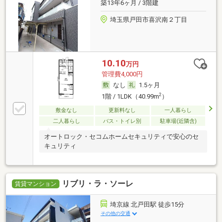
築13年6ヶ月 / 3階建
埼玉県戸田市喜沢南２丁目
10.10
万円
管理費4,000円
なし
1.5ヶ月
2
1階 / 1LDK（40.99m
）
敷金なし
更新料なし
一人暮らし
二人暮らし
バス・トイレ別
駐車場(近隣含)
オートロック・セコムホームセキュリティで安心のセ
キュリティ
リブリ・ラ・ソーレ
賃貸マンション
埼京線 北戸田駅 徒歩15分
その他の交通