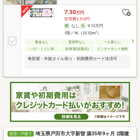
7.30
万円
管理費3,510円
なし
9.13万円
2
1階 / 1K（25.53m
）
敷金なし
更新料なし
一人暮らし
バス・トイレ別
駐車場(近隣含)
インターネット無料
角部屋・外観タイル張り・初期費用カード決済可
埼玉県戸田市大字新曽 築35年9ヶ月 2階建
賃貸一戸建て