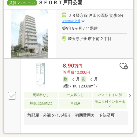
ＳＦＯＲＴ戸田公園
賃貸マンション
ＪＲ埼京線 戸田公園駅 徒歩6分
その他の交通
築9年8ヶ月 / 11階建
埼玉県戸田市下前２丁目
8.90
万円
管理費10,000円
1ヶ月
1ヶ月
2
8階 / 1K（23.63m
）
更新料なし
一人暮らし
バス・トイレ別
モニタ付インターホ
駐車場(近隣含)
角部屋
ン
角部屋・外観タイル張り・初期費用カード決済可