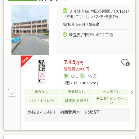
ＪＲ埼京線 戸田公園駅 バス12分/
「中町二丁目」バス停 停歩7分
築16年6ヶ月 / 3階建
埼玉県戸田市中町２丁目
7.45
万円
管理費2,800円
なし
1ヶ月
2
3階 / 1K（30.96m
）
敷金なし
更新料なし
一人暮らし
モニタ付インターホ
バス・トイレ別
駐車場(近隣含)
ン
外観タイル張り・初期費用カード決済可