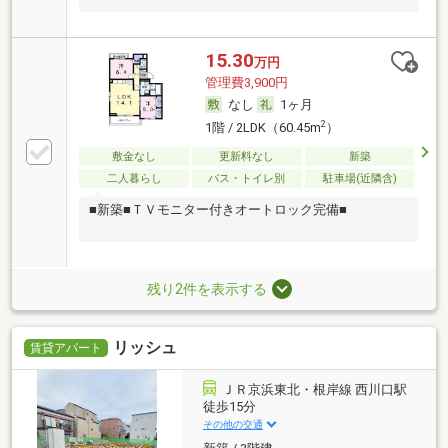
15.30
万円
管理費3,900円
なし
1ヶ月
2
1階 / 2LDK（60.45m
）
敷金なし
更新料なし
新築
二人暮らし
バス・トイレ別
駐車場(近隣含)
■新築■ＴＶモニター付きオートロック完備■
残り2件を表示する
リッシュ
賃貸アパート
ＪＲ京浜東北・根岸線 西川口駅
徒歩15分
その他の交通