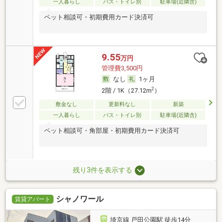
一人暮らし
バス・トイレ別
駐車場(近隣含)
ペット相談可・初期費用カード決済可
9.55
万円
管理費3,500円
なし
1ヶ月
2
2階 / 1K（27.12m
）
敷金なし
更新料なし
新築
一人暮らし
バス・トイレ別
駐車場(近隣含)
ペット相談可・角部屋・初期費用カード決済可
残り3件を表示する
シャノワール
賃貸アパート
埼京線 戸田公園駅 徒歩14分