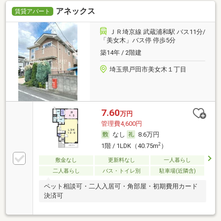
アネックス
賃貸アパート
ＪＲ埼京線 武蔵浦和駅 バス11分/
「美女木」バス停 停歩5分
築14年 / 2階建
埼玉県戸田市美女木１丁目
7.60
万円
管理費4,600円
なし
8.6万円
2
1階 / 1LDK（40.75m
）
敷金なし
更新料なし
一人暮らし
二人暮らし
バス・トイレ別
駐車場(近隣含)
ペット相談可・二人入居可・角部屋・初期費用カード
決済可