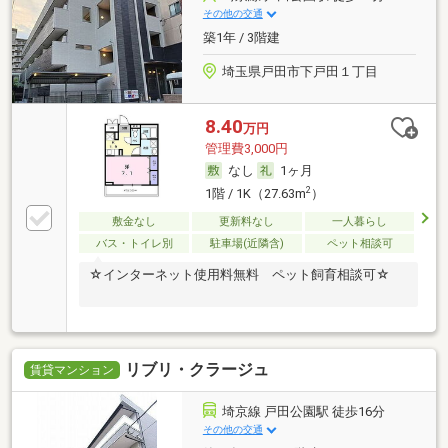
その他の交通
築1年 / 3階建
埼玉県戸田市下戸田１丁目
8.40
万円
管理費3,000円
なし
1ヶ月
2
1階 / 1K（27.63m
）
敷金なし
更新料なし
一人暮らし
バス・トイレ別
駐車場(近隣含)
ペット相談可
☆インターネット使用料無料 ペット飼育相談可☆
リブリ・クラージュ
賃貸マンション
埼京線 戸田公園駅 徒歩16分
その他の交通