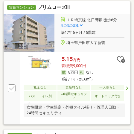
プリムローズⅢ
賃貸マンション
ＪＲ埼京線 北戸田駅 徒歩6分
その他の交通
築17年6ヶ月 / 5階建
埼玉県戸田市大字新曽
5.15
万円
管理費9,000円
8万円
なし
2
1階 / 1K（25.6m
）
礼金なし
更新料なし
一人暮らし
24時間セキュリテ
バス・トイレ別
オートロック付き
ィ
女性限定・学生限定・外観タイル張り・管理人日勤・
24時間セキュリティ