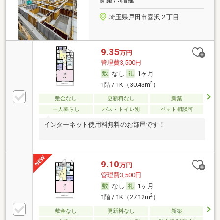
新築 / 3階建
埼玉県戸田市喜沢２丁目
9.35
万円
管理費3,500円
なし
1ヶ月
2
1階 / 1K（30.43m
）
敷金なし
更新料なし
新築
一人暮らし
バス・トイレ別
ペット相談可
インターネット使用料無料のお部屋です！
9.10
万円
管理費3,500円
なし
1ヶ月
2
1階 / 1K（27.12m
）
敷金なし
更新料なし
新築