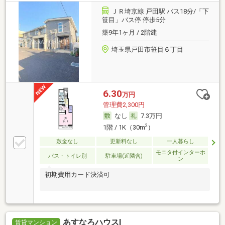
ＪＲ埼京線 戸田駅 バス18分/「下
笹目」バス停 停歩5分
築9年1ヶ月 / 2階建
埼玉県戸田市笹目６丁目
6.30
万円
管理費2,300円
なし
7.3万円
2
1階 / 1K（30m
）
敷金なし
更新料なし
一人暮らし
モニタ付インターホ
バス・トイレ別
駐車場(近隣含)
ン
初期費用カード決済可
あすなろハウスⅠ
賃貸マンション