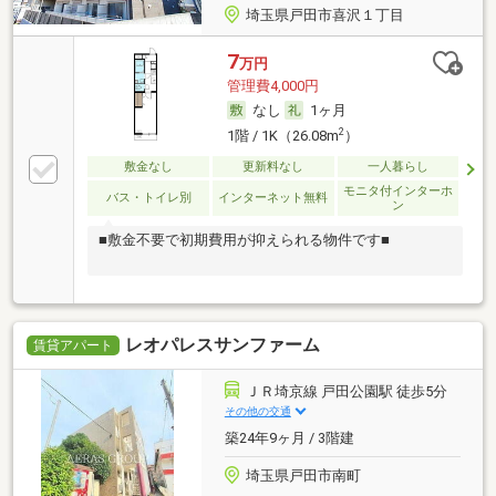
埼玉県戸田市喜沢１丁目
7
万円
管理費4,000円
なし
1ヶ月
2
1階 / 1K（26.08m
）
敷金なし
更新料なし
一人暮らし
モニタ付インターホ
バス・トイレ別
インターネット無料
ン
■敷金不要で初期費用が抑えられる物件です■
レオパレスサンファーム
賃貸アパート
ＪＲ埼京線 戸田公園駅 徒歩5分
その他の交通
築24年9ヶ月 / 3階建
埼玉県戸田市南町