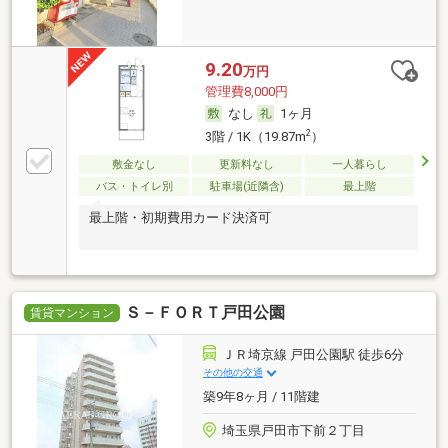
9.20
万円
管理費8,000円
なし
1ヶ月
2
3階 / 1K（19.87m
）
敷金なし
更新料なし
一人暮らし
バス・トイレ別
駐車場(近隣含)
最上階
最上階・初期費用カード決済可
Ｓ－ＦＯＲＴ戸田公園
賃貸マンション
ＪＲ埼京線 戸田公園駅 徒歩6分
その他の交通
築9年8ヶ月 / 11階建
埼玉県戸田市下前２丁目