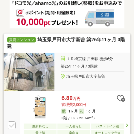
埼玉県戸田市大字新曽 築26年11ヶ月 3階
賃貸マンション
建
ＪＲ埼京線 戸田駅 徒歩6分
築26年11ヶ月 / 3階建
埼玉県戸田市大字新曽
6.80
万円
管理費2,000円
1ヶ月
1ヶ月
2
3階 / 1K（25.74m
）
更新料なし
一人暮らし
バス・トイレ別
最上階
南向き
オートロック付き