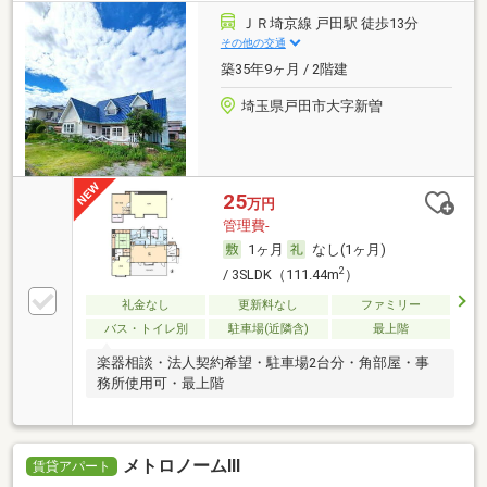
ＪＲ埼京線 戸田駅 徒歩13分
その他の交通
築35年9ヶ月 / 2階建
埼玉県戸田市大字新曽
25
万円
管理費-
1ヶ月
なし(1ヶ月)
2
/ 3SLDK（111.44m
）
礼金なし
更新料なし
ファミリー
バス・トイレ別
駐車場(近隣含)
最上階
楽器相談・法人契約希望・駐車場2台分・角部屋・事
務所使用可・最上階
メトロノームⅢ
賃貸アパート