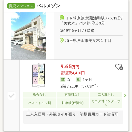
ベルメゾン
賃貸マンション
ＪＲ埼京線 武蔵浦和駅 バス13分/
「美女木」バス停 停歩3分
築19年6ヶ月 / 3階建
埼玉県戸田市美女木１丁目
9.65
万円
管理費4,410円
なし
1ヶ月
2
2階 / 2LDK（57.03m
）
敷金なし
更新料なし
二人暮らし
モニタ付インターホ
バス・トイレ別
駐車場(近隣含)
ン
二人入居可・外観タイル張り・初期費用カード決済可