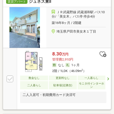
ジュネス東Ⅱ
賃貸アパート
ＪＲ武蔵野線 武蔵浦和駅 バス10
分/「美女木」バス停 停歩4分
築16年8ヶ月 / 2階建
埼玉県戸田市美女木１丁目
8.30
万円
管理費2,910円
なし
1ヶ月
2
2階 / 1LDK（46.09m
）
敷金なし
更新料なし
一人暮らし
モニタ付インターホ
二人暮らし
駐車場(近隣含)
ン
二人入居可・初期費用カード決済可