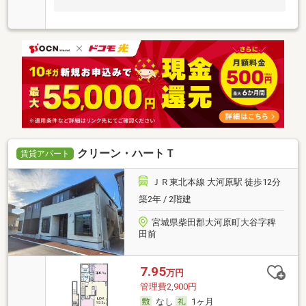
クリーン・ハートＴ
賃貸アパート
ＪＲ東北本線 大河原駅 徒歩12分
築2年 / 2階建
宮城県柴田郡大河原町大谷字稗
田前
7.95
万円
管理費2,900円
なし
1ヶ月