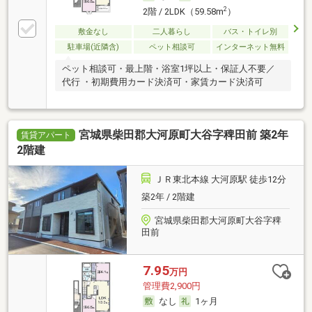
2
2階 / 2LDK（59.58m
）
敷金なし
二人暮らし
バス・トイレ別
駐車場(近隣含)
ペット相談可
インターネット無料
ペット相談可・最上階・浴室1坪以上・保証人不要／
代行 ・初期費用カード決済可・家賃カード決済可
宮城県柴田郡大河原町大谷字稗田前 築2年
賃貸アパート
2階建
ＪＲ東北本線 大河原駅 徒歩12分
築2年 / 2階建
宮城県柴田郡大河原町大谷字稗
田前
7.95
万円
管理費2,900円
なし
1ヶ月