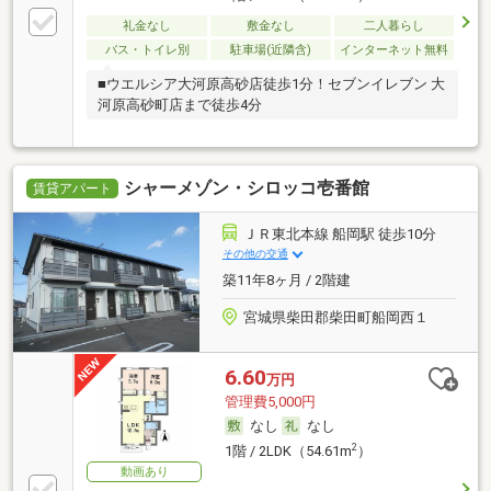
礼金なし
敷金なし
二人暮らし
バス・トイレ別
駐車場(近隣含)
インターネット無料
■ウエルシア大河原高砂店徒歩1分！セブンイレブン 大
河原高砂町店まで徒歩4分
シャーメゾン・シロッコ壱番館
賃貸アパート
ＪＲ東北本線 船岡駅 徒歩10分
その他の交通
築11年8ヶ月 / 2階建
宮城県柴田郡柴田町船岡西１
6.60
万円
管理費5,000円
なし
なし
2
1階 / 2LDK（54.61m
）
動画あり