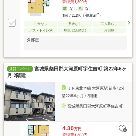
管理費1,500円
なし
なし
2
1階 / 2LDK（49.85m
）
礼金なし
敷金なし
二人暮らし
バス・トイレ別
駐車場(近隣含)
角部屋
角部屋
宮城県柴田郡大河原町字住吉町 築22年6ヶ
賃貸アパート
月 2階建
ＪＲ東北本線 大河原駅 徒歩12分
築22年6ヶ月 / 2階建
宮城県柴田郡大河原町字住吉町
4.30
万円
管理費1,500円