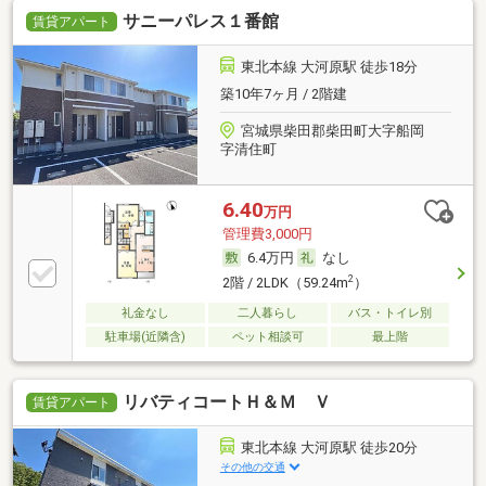
サニーパレス１番館
賃貸アパート
東北本線 大河原駅 徒歩18分
築10年7ヶ月 / 2階建
宮城県柴田郡柴田町大字船岡
字清住町
6.40
万円
管理費3,000円
6.4万円
なし
2
2階 / 2LDK（59.24m
）
礼金なし
二人暮らし
バス・トイレ別
駐車場(近隣含)
ペット相談可
最上階
リバティコートＨ＆Ｍ Ｖ
賃貸アパート
東北本線 大河原駅 徒歩20分
その他の交通