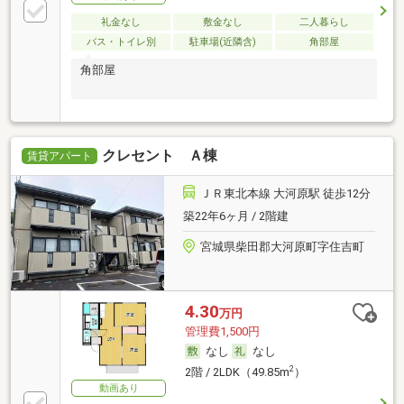
礼金なし
敷金なし
二人暮らし
バス・トイレ別
駐車場(近隣含)
角部屋
角部屋
クレセント Ａ棟
賃貸アパート
ＪＲ東北本線 大河原駅 徒歩12分
築22年6ヶ月 / 2階建
宮城県柴田郡大河原町字住吉町
4.30
万円
管理費1,500円
なし
なし
2
2階 / 2LDK（49.85m
）
動画あり