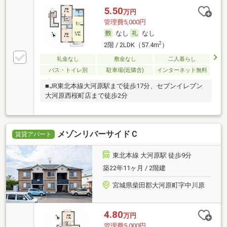
5.50
万円
管理費5,000円
なし
なし
2
2階 / 2LDK（57.4m
）
礼金なし
敷金なし
二人暮らし
バス・トイレ別
駐車場(近隣含)
インターネット無料
■JR東北本線大河原駅まで徒歩17分、セブンイレブン
大河原西桜町店まで徒歩2分
メゾンリバーサイドＣ
賃貸アパート
東北本線 大河原駅 徒歩9分
築22年11ヶ月 / 2階建
宮城県柴田郡大河原町字中川原
4.80
万円
管理費5,000円