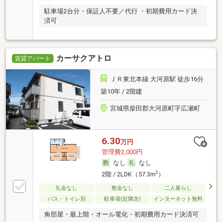
駐車場2台分・保証人不要／代行 ・初期費用カード決
済可
カーサクアトロ
賃貸アパート
ＪＲ東北本線 大河原駅 徒歩16分
築10年 / 2階建
宮城県柴田郡大河原町字広瀬町
6.30
万円
管理費2,000円
なし
なし
2
2階 / 2LDK（57.3m
）
礼金なし
敷金なし
二人暮らし
バス・トイレ別
駐車場(近隣含)
インターネット無料
角部屋・最上階・オール電化・初期費用カード決済可