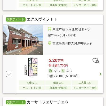
バス・トイレ別
駐車場(近隣含)
インターネット無料
エクスヴィラＩＩ
賃貸アパート
東北本線 大河原駅 徒歩26分
築20年7ヶ月 / 2階建
宮城県柴田郡大河原町字広表
5.20
万円
管理費1,700円
なし
なし
2
2階 / 2LDK（58.86m
）
礼金なし
敷金なし
二人暮らし
バス・トイレ別
駐車場(近隣含)
インターネット無料
カーサ・フェリーチェＳ
賃貸アパート