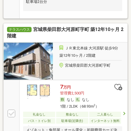
駐車場2台分
宮城県柴田郡大河原町字町 築12年10ヶ月 2
テラスハウス
階建
ＪＲ東北本線 大河原駅 徒歩9分
築12年10ヶ月 / 2階建
宮城県柴田郡大河原町字町
7
万円
管理費2,500円
なし
なし
2
1階 / 2LDK（68.93m
）
礼金なし
敷金なし
二人暮らし
バス・トイレ別
駐車場(近隣含)
インターネット無料
メゾネット・角部屋・オール電化・初期費用カード決