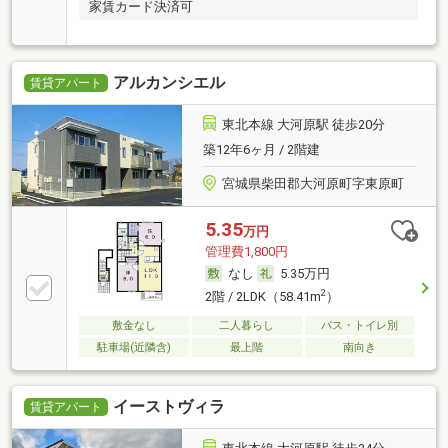
家賃カード決済可
アルカンシエル
賃貸アパート
東北本線 大河原駅 徒歩20分
築12年6ヶ月 / 2階建
宮城県柴田郡大河原町字東原町
5.35
万円
管理費1,800円
なし
5.35万円
2
2階 / 2LDK（58.41m
）
敷金なし
二人暮らし
バス・トイレ別
駐車場(近隣含)
最上階
南向き
イーストヴィラ
賃貸アパート