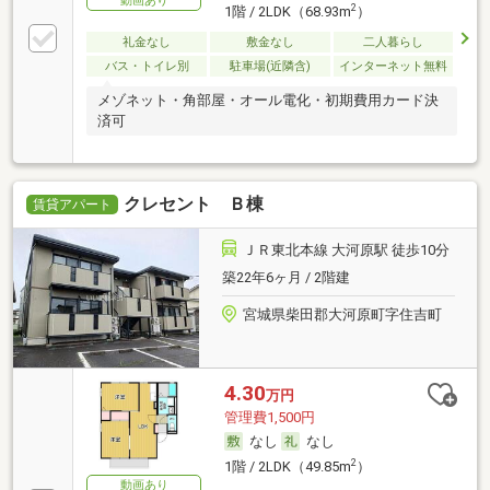
動画あり
2
1階 / 2LDK（68.93m
）
礼金なし
敷金なし
二人暮らし
バス・トイレ別
駐車場(近隣含)
インターネット無料
メゾネット・角部屋・オール電化・初期費用カード決
済可
クレセント Ｂ棟
賃貸アパート
ＪＲ東北本線 大河原駅 徒歩10分
築22年6ヶ月 / 2階建
宮城県柴田郡大河原町字住吉町
4.30
万円
管理費1,500円
なし
なし
2
1階 / 2LDK（49.85m
）
動画あり