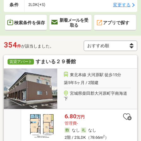
条件
変更する
2LDK(+S)
新着メールを受
検索条件を保存
アプリで探す
取る
354
件
が該当しました。
すまいる２９番館
賃貸アパート
東北本線 大河原駅 徒歩15分
築5年5ヶ月 / 2階建
宮城県柴田郡大河原町字南海道
下
6.80
万円
管理費-
なし
なし
2
2階 / 2SLDK（78.66m
）