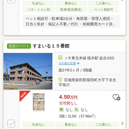
礼金なし
敷金なし
二人暮らし
バス・トイレ別
駐車場(近隣含)
ペット相談可
ペット相談可・駐車場2台分・角部屋・管理人巡回・
日当り良好・保証人不要／代行 ・初期費用カード決済
可
すまいる１５番館
賃貸アパート
ＪＲ東北本線 槻木駅 徒歩20分
その他の交通
築21年2ヶ月 / 3階建
宮城県柴田郡柴田町大字下名生
字旭川
4.50
万円
管理費なし
なし
なし
2
3階 / 2LDK（57.96m
）
礼金なし
敷金なし
二人暮らし