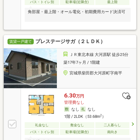
バス・トイレ別
駐車場(近隣含)
最上階
角部屋・最上階・オール電化・初期費用カード決済可
プレステージサガ（２ＬＤＫ）
賃貸一戸建て
ＪＲ東北本線 大河原駅 徒歩25分
築17年7ヶ月 / 1階建
宮城県柴田郡大河原町字南平
6.30
万円
管理費なし
なし
なし
2
1階 / 2LDK（53.68m
）
礼金なし
敷金なし
二人暮らし
バス・トイレ別
駐車場(近隣含)
南向き