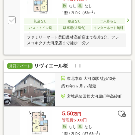
なし
なし
2
1階 / 2LDK（53m
）
礼金なし
敷金なし
二人暮らし
バス・トイレ別
駐車場(近隣含)
インターネット無料
ファミリーマート柴田農林高前店まで徒歩2分、フレ
スコキクチ大河原店まで徒歩11分／
リヴィエール桜 ＩＩ
賃貸アパート
東北本線 大河原駅 徒歩13分
築12年2ヶ月 / 2階建
宮城県柴田郡大河原町字高砂町
5.50
万円
管理費5,000円
なし
なし
2
1階 / 2LDK（57.63m
）