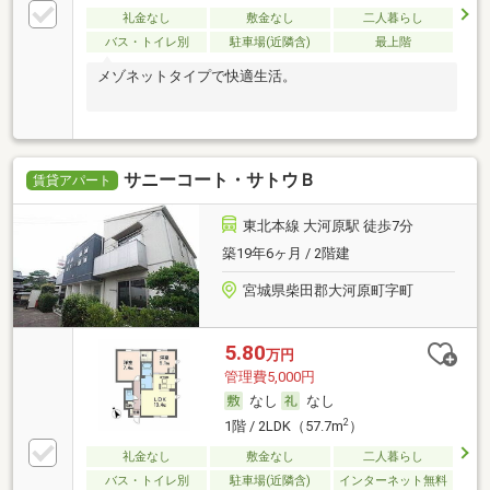
礼金なし
敷金なし
二人暮らし
バス・トイレ別
駐車場(近隣含)
最上階
メゾネットタイプで快適生活。
サニーコート・サトウＢ
賃貸アパート
東北本線 大河原駅 徒歩7分
築19年6ヶ月 / 2階建
宮城県柴田郡大河原町字町
5.80
万円
管理費5,000円
なし
なし
2
1階 / 2LDK（57.7m
）
礼金なし
敷金なし
二人暮らし
バス・トイレ別
駐車場(近隣含)
インターネット無料