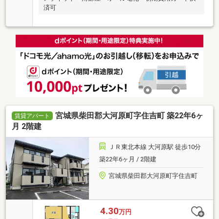
済可
宮城県柴田郡大河原町字住吉町 築22年6ヶ
賃貸アパート
月 2階建
ＪＲ東北本線 大河原駅 徒歩10分
築22年6ヶ月 / 2階建
宮城県柴田郡大河原町字住吉町
4.30
万円