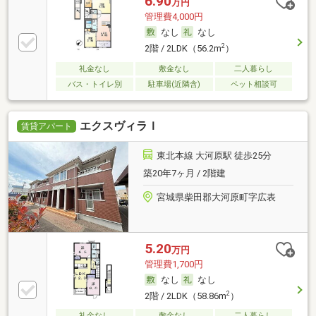
6.90
万円
管理費4,000円
なし
なし
2
2階 / 2LDK（56.2m
）
礼金なし
敷金なし
二人暮らし
バス・トイレ別
駐車場(近隣含)
ペット相談可
エクスヴィラＩ
賃貸アパート
東北本線 大河原駅 徒歩25分
築20年7ヶ月 / 2階建
宮城県柴田郡大河原町字広表
5.20
万円
管理費1,700円
なし
なし
2
2階 / 2LDK（58.86m
）
礼金なし
敷金なし
二人暮らし