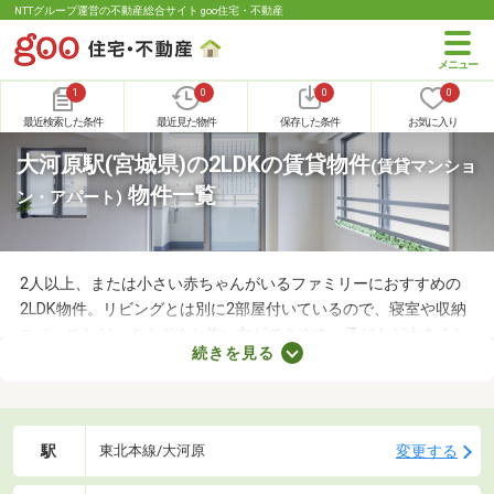
NTTグループ運営の不動産総合サイト goo住宅・不動産
1
0
0
0
最近検索した条件
最近見た物件
保存した条件
お気に入り
大河原駅(宮城県)の2LDKの賃貸物件
(賃貸マンショ
物件一覧
ン・アパート)
2人以上、または小さい赤ちゃんがいるファミリーにおすすめの
2LDK物件。リビングとは別に2部屋付いているので、寝室や収納
スペースなど、さまざまな使い方ができます。子どもが大きくな
続きを見る
れば子ども部屋にもできるので、長く住めることも魅力です。こ
こでは、快適に暮らせる2LDK物件を紹介します。間取りや家賃を
チェックして、希望にぴったりな物件を見つけましょう。
駅
変更する
東北本線/大河原