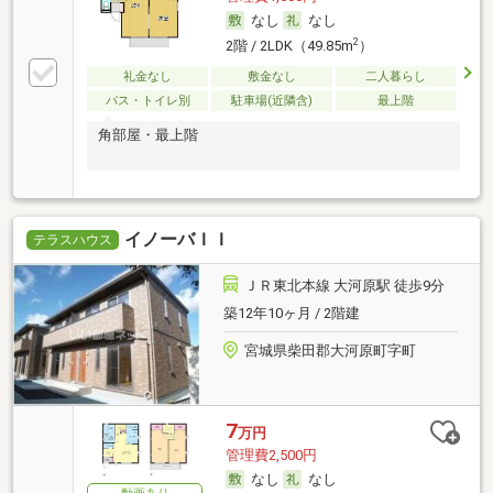
なし
なし
2
2階 / 2LDK（49.85m
）
礼金なし
敷金なし
二人暮らし
バス・トイレ別
駐車場(近隣含)
最上階
角部屋・最上階
イノーバＩＩ
テラスハウス
ＪＲ東北本線 大河原駅 徒歩9分
築12年10ヶ月 / 2階建
宮城県柴田郡大河原町字町
7
万円
管理費2,500円
なし
なし