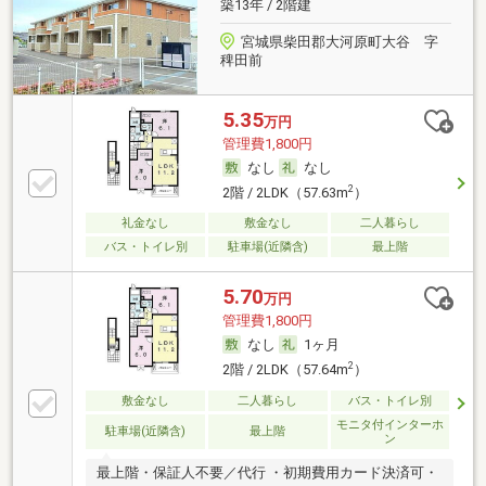
築13年 / 2階建
宮城県柴田郡大河原町大谷 字
稗田前
5.35
万円
管理費1,800円
なし
なし
2
2階 / 2LDK（57.63m
）
礼金なし
敷金なし
二人暮らし
バス・トイレ別
駐車場(近隣含)
最上階
5.70
万円
管理費1,800円
なし
1ヶ月
2
2階 / 2LDK（57.64m
）
敷金なし
二人暮らし
バス・トイレ別
モニタ付インターホ
駐車場(近隣含)
最上階
ン
最上階・保証人不要／代行 ・初期費用カード決済可・