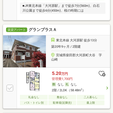
■JR東北本線「大河原駅」まで徒歩7分(560m)、白石
川公園まで徒歩6分(450m)、桜の時期には
グランプラスＡ
賃貸アパート
東北本線 大河原駅 徒歩13分
築20年9ヶ月 / 2階建
宮城県柴田郡大河原町大谷 字
山崎
5.20
万円
管理費1,700円
なし
なし
2
2階 / 2LDK（58.48m
）
礼金なし
敷金なし
二人暮らし
バス・トイレ別
駐車場(近隣含)
最上階