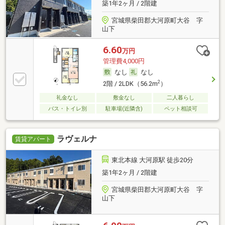
築1年2ヶ月 / 2階建
宮城県柴田郡大河原町大谷 字
山下
6.60
万円
管理費4,000円
なし
なし
2
2階 / 2LDK（56.2m
）
礼金なし
敷金なし
二人暮らし
バス・トイレ別
駐車場(近隣含)
ペット相談可
ラヴェルナ
賃貸アパート
東北本線 大河原駅 徒歩20分
築1年2ヶ月 / 2階建
宮城県柴田郡大河原町大谷 字
山下