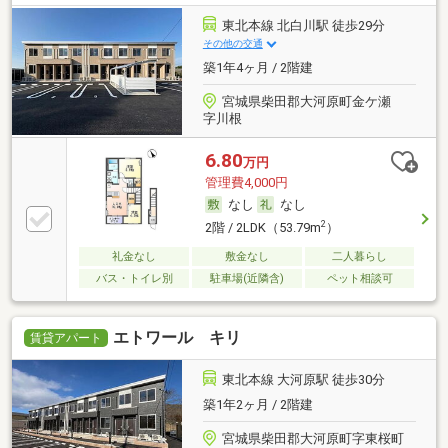
東北本線 北白川駅 徒歩29分
その他の交通
築1年4ヶ月 / 2階建
宮城県柴田郡大河原町金ケ瀬
字川根
6.80
万円
管理費4,000円
なし
なし
2
2階 / 2LDK（53.79m
）
礼金なし
敷金なし
二人暮らし
バス・トイレ別
駐車場(近隣含)
ペット相談可
エトワール キリ
賃貸アパート
東北本線 大河原駅 徒歩30分
築1年2ヶ月 / 2階建
宮城県柴田郡大河原町字東桜町