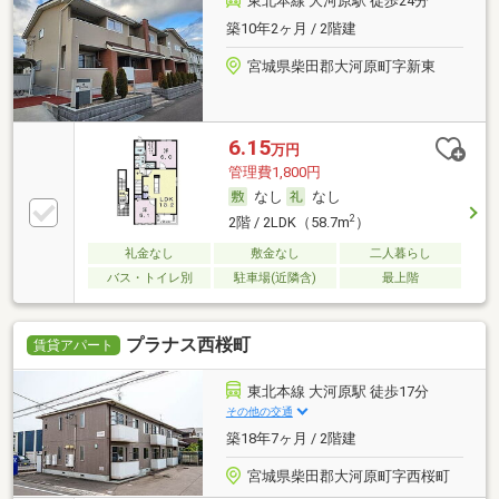
東北本線 大河原駅 徒歩24分
築10年2ヶ月 / 2階建
宮城県柴田郡大河原町字新東
6.15
万円
管理費1,800円
なし
なし
2
2階 / 2LDK（58.7m
）
礼金なし
敷金なし
二人暮らし
バス・トイレ別
駐車場(近隣含)
最上階
プラナス西桜町
賃貸アパート
東北本線 大河原駅 徒歩17分
その他の交通
築18年7ヶ月 / 2階建
宮城県柴田郡大河原町字西桜町