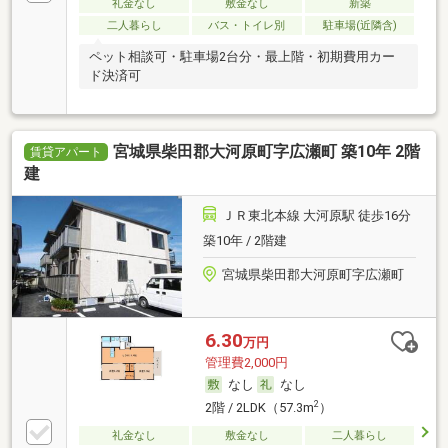
礼金なし
敷金なし
新築
二人暮らし
バス・トイレ別
駐車場(近隣含)
ペット相談可・駐車場2台分・最上階・初期費用カー
ド決済可
宮城県柴田郡大河原町字広瀬町 築10年 2階
賃貸アパート
建
ＪＲ東北本線 大河原駅 徒歩16分
築10年 / 2階建
宮城県柴田郡大河原町字広瀬町
6.30
万円
管理費2,000円
なし
なし
2
2階 / 2LDK（57.3m
）
礼金なし
敷金なし
二人暮らし