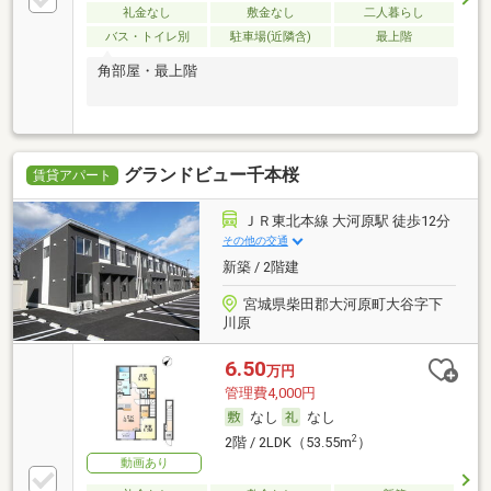
礼金なし
敷金なし
二人暮らし
バス・トイレ別
駐車場(近隣含)
最上階
角部屋・最上階
グランドビュー千本桜
賃貸アパート
ＪＲ東北本線 大河原駅 徒歩12分
その他の交通
新築 / 2階建
宮城県柴田郡大河原町大谷字下
川原
6.50
万円
管理費4,000円
なし
なし
2
2階 / 2LDK（53.55m
）
動画あり