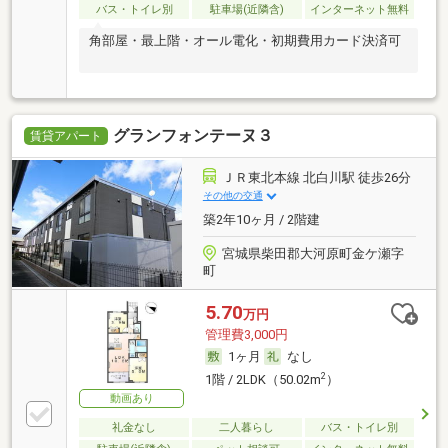
バス・トイレ別
駐車場(近隣含)
インターネット無料
角部屋・最上階・オール電化・初期費用カード決済可
グランフォンテーヌ３
賃貸アパート
ＪＲ東北本線 北白川駅 徒歩26分
その他の交通
築2年10ヶ月 / 2階建
宮城県柴田郡大河原町金ケ瀬字
町
5.70
万円
管理費3,000円
1ヶ月
なし
2
1階 / 2LDK（50.02m
）
動画あり
礼金なし
二人暮らし
バス・トイレ別