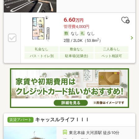
6.60
万円
管理費4,000円
なし
なし
2
2階 / 2LDK（53.8m
）
礼金なし
敷金なし
二人暮らし
バス・トイレ別
駐車場(近隣含)
ペット相談可
キャッスルライフＩＩＩ
賃貸アパート
東北本線 大河原駅 徒歩10分