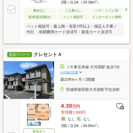
2
2階 / 2LDK（59.58m
）
敷金なし
二人暮らし
バス・トイレ別
駐車場(近隣含)
ペット相談可
インターネット無料
ペット相談可・最上階・浴室1坪以上・保証人不要／
代行 ・初期費用カード決済可・家賃カード決済可
クレセントＡ
賃貸アパート
ＪＲ東北本線 大河原駅 徒歩7分
その他の交通
築22年6ヶ月 / 2階建
宮城県柴田郡大河原町字住吉町
4.30
万円
管理費1,500円
なし
なし
2
2階 / 2LDK（49.85m
）
動画あり