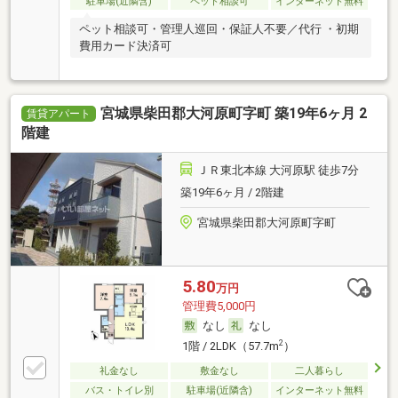
駐車場(近隣含)
ペット相談可
インターネット無料
ペット相談可・管理人巡回・保証人不要／代行 ・初期
費用カード決済可
宮城県柴田郡大河原町字町 築19年6ヶ月 2
賃貸アパート
階建
ＪＲ東北本線 大河原駅 徒歩7分
築19年6ヶ月 / 2階建
宮城県柴田郡大河原町字町
5.80
万円
管理費5,000円
なし
なし
2
1階 / 2LDK（57.7m
）
礼金なし
敷金なし
二人暮らし
バス・トイレ別
駐車場(近隣含)
インターネット無料