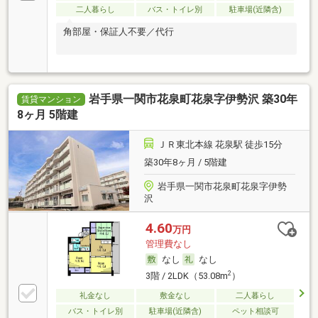
二人暮らし
バス・トイレ別
駐車場(近隣含)
角部屋・保証人不要／代行
岩手県一関市花泉町花泉字伊勢沢 築30年
賃貸マンション
8ヶ月 5階建
ＪＲ東北本線 花泉駅 徒歩15分
築30年8ヶ月 / 5階建
岩手県一関市花泉町花泉字伊勢
沢
4.60
万円
管理費なし
なし
なし
2
3階 / 2LDK（53.08m
）
礼金なし
敷金なし
二人暮らし
バス・トイレ別
駐車場(近隣含)
ペット相談可