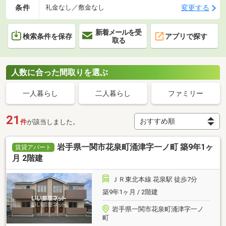
条件
変更する
礼金なし／敷金なし
新着メールを受
検索条件を保存
アプリで探す
取る
人数に合った間取りを選ぶ
一人暮らし
二人暮らし
ファミリー
21
件
が該当しました。
岩手県一関市花泉町涌津字一ノ町 築9年1ヶ
賃貸アパート
月 2階建
ＪＲ東北本線 花泉駅 徒歩7分
築9年1ヶ月 / 2階建
岩手県一関市花泉町涌津字一ノ
町