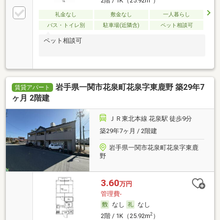
2階 / 1K（25.92m
）
礼金なし
敷金なし
一人暮らし
バス・トイレ別
駐車場(近隣含)
ペット相談可
ペット相談可
岩手県一関市花泉町花泉字東鹿野 築29年7
賃貸アパート
ヶ月 2階建
ＪＲ東北本線 花泉駅 徒歩9分
築29年7ヶ月 / 2階建
岩手県一関市花泉町花泉字東鹿
野
3.60
万円
管理費-
なし
なし
2
2階 / 1K（25.92m
）