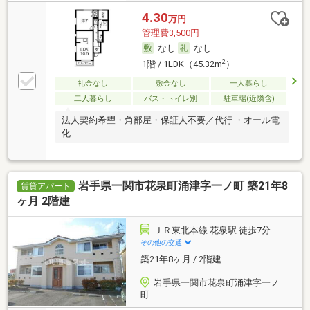
4.30
万円
管理費3,500円
なし
なし
2
1階 / 1LDK（45.32m
）
礼金なし
敷金なし
一人暮らし
二人暮らし
バス・トイレ別
駐車場(近隣含)
法人契約希望・角部屋・保証人不要／代行 ・オール電
化
岩手県一関市花泉町涌津字一ノ町 築21年8
賃貸アパート
ヶ月 2階建
ＪＲ東北本線 花泉駅 徒歩7分
その他の交通
築21年8ヶ月 / 2階建
岩手県一関市花泉町涌津字一ノ
町