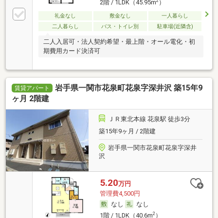
2
2階 / 1LDK（45.95m
）
礼金なし
敷金なし
一人暮らし
二人暮らし
バス・トイレ別
駐車場(近隣含)
二人入居可・法人契約希望・最上階・オール電化・初
期費用カード決済可
岩手県一関市花泉町花泉字深井沢 築15年9
賃貸アパート
ヶ月 2階建
ＪＲ東北本線 花泉駅 徒歩3分
築15年9ヶ月 / 2階建
岩手県一関市花泉町花泉字深井
沢
5.20
万円
管理費4,500円
なし
なし
2
1階 / 1LDK（40.6m
）