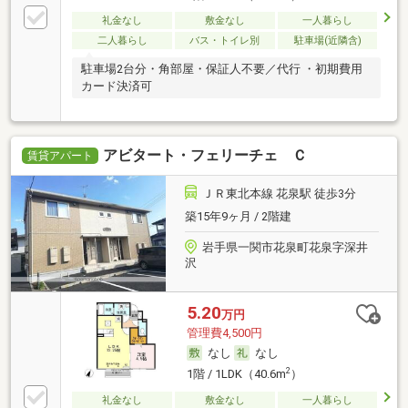
礼金なし
敷金なし
一人暮らし
二人暮らし
バス・トイレ別
駐車場(近隣含)
駐車場2台分・角部屋・保証人不要／代行 ・初期費用
カード決済可
アビタート・フェリーチェ Ｃ
賃貸アパート
ＪＲ東北本線 花泉駅 徒歩3分
築15年9ヶ月 / 2階建
岩手県一関市花泉町花泉字深井
沢
5.20
万円
管理費4,500円
なし
なし
2
1階 / 1LDK（40.6m
）
礼金なし
敷金なし
一人暮らし