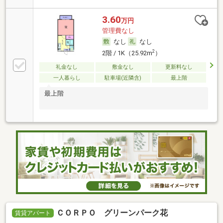
3.60
万円
管理費なし
なし
なし
2
2階 / 1K（25.92m
）
礼金なし
敷金なし
更新料なし
一人暮らし
駐車場(近隣含)
最上階
最上階
ＣＯＲＰＯ グリーンパーク花
賃貸アパート