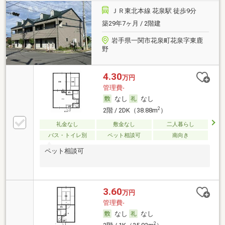
ＪＲ東北本線 花泉駅 徒歩9分
築29年7ヶ月 / 2階建
岩手県一関市花泉町花泉字東鹿
野
4.30
万円
管理費-
なし
なし
2
2階 / 2DK（38.88m
）
礼金なし
敷金なし
二人暮らし
バス・トイレ別
ペット相談可
南向き
ペット相談可
3.60
万円
管理費-
なし
なし
2