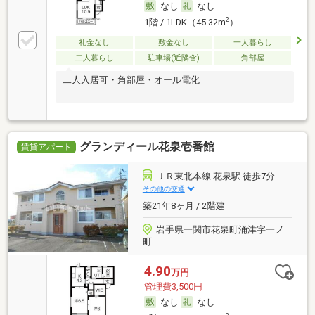
なし
なし
2
1階 / 1LDK（45.32m
）
礼金なし
敷金なし
一人暮らし
二人暮らし
駐車場(近隣含)
角部屋
二人入居可・角部屋・オール電化
グランディール花泉壱番館
賃貸アパート
ＪＲ東北本線 花泉駅 徒歩7分
その他の交通
築21年8ヶ月 / 2階建
岩手県一関市花泉町涌津字一ノ
町
4.90
万円
管理費3,500円
なし
なし