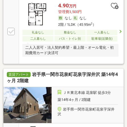
4.90
万円
管理費3,500円
なし
なし
2
2階 / 1LDK（45.95m
）
礼金なし
敷金なし
一人暮らし
二人暮らし
バス・トイレ別
駐車場(近隣含)
二人入居可・法人契約希望・最上階・オール電化・初
期費用カード決済可
岩手県一関市花泉町花泉字深井沢 築14年4
賃貸アパート
ヶ月 2階建
ＪＲ東北本線 花泉駅 徒歩3分
築14年4ヶ月 / 2階建
岩手県一関市花泉町花泉字深井
沢