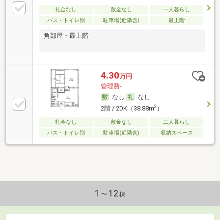
礼金なし
敷金なし
一人暮らし
バス・トイレ別
駐車場(近隣含)
最上階
角部屋・最上階
4.30
万円
管理費-
なし
なし
2
2階 / 2DK（38.88m
）
礼金なし
敷金なし
二人暮らし
バス・トイレ別
駐車場(近隣含)
収納スペース
1～12
棟