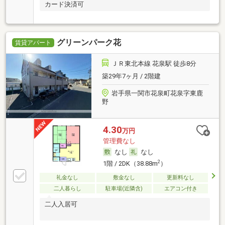
カード決済可
グリーンパーク花
賃貸アパート
ＪＲ東北本線 花泉駅 徒歩8分
築29年7ヶ月 / 2階建
岩手県一関市花泉町花泉字東鹿
野
4.30
万円
管理費なし
なし
なし
2
1階 / 2DK（38.88m
）
礼金なし
敷金なし
更新料なし
二人暮らし
駐車場(近隣含)
エアコン付き
二人入居可