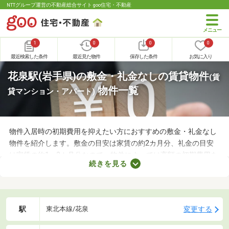
NTTグループ運営の不動産総合サイト goo住宅・不動産
1
0
0
0
最近検索した条件
最近見た物件
保存した条件
お気に入り
花泉駅(岩手県)の敷金・礼金なしの賃貸物件
(賃
物件一覧
貸マンション・アパート)
物件入居時の初期費用を抑えたい方におすすめの敷金・礼金なし
物件を紹介します。敷金の目安は家賃の約2カ月分、礼金の目安
は家賃の約1～2カ月分なので、物件によっては高額の初期費用を
続きを見る
用意しなければなりません。新生活に必要な家具や家電、インテ
リアにお金を使いたい方は、敷金・礼金なし物件から気になるお
部屋を見つけましょう。
駅
変更する
東北本線/花泉