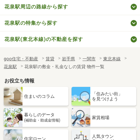
花泉駅周辺の路線から探す
花泉駅の特集から探す
花泉駅(東北本線)の不動産を探す
goo住宅・不動産
賃貸
岩手県
一関市
東北本線
花泉駅
花泉駅の敷金・礼金なしの賃貸 物件一覧
お役立ち情報
「住みたい街」
住まいのコラム
を見つけよう
暮らしのデータ
家賃相場
(補助金・助成金情報)
人気タウン
住宅ローン