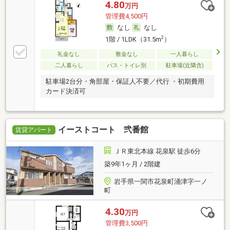
4.80
万円
管理費4,500円
なし
なし
2
1階 / 1LDK（31.5m
）
礼金なし
敷金なし
一人暮らし
二人暮らし
バス・トイレ別
駐車場(近隣含)
駐車場2台分・角部屋・保証人不要／代行 ・初期費用
カード決済可
イーストコート 弐番館
賃貸アパート
ＪＲ東北本線 花泉駅 徒歩6分
築9年1ヶ月 / 2階建
岩手県一関市花泉町涌津字一ノ
町
4.30
万円
管理費3,500円