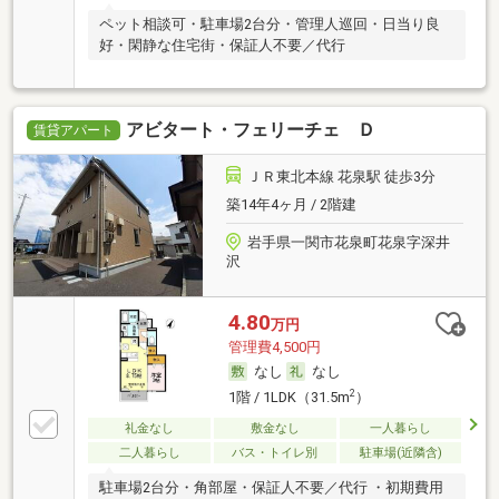
ペット相談可・駐車場2台分・管理人巡回・日当り良
好・閑静な住宅街・保証人不要／代行
アビタート・フェリーチェ Ｄ
賃貸アパート
ＪＲ東北本線 花泉駅 徒歩3分
築14年4ヶ月 / 2階建
岩手県一関市花泉町花泉字深井
沢
4.80
万円
管理費4,500円
なし
なし
2
1階 / 1LDK（31.5m
）
礼金なし
敷金なし
一人暮らし
二人暮らし
バス・トイレ別
駐車場(近隣含)
駐車場2台分・角部屋・保証人不要／代行 ・初期費用