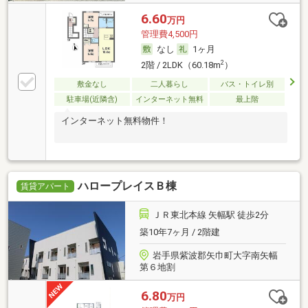
6.60
万円
管理費4,500円
なし
1ヶ月
2
2階 / 2LDK（60.18m
）
敷金なし
二人暮らし
バス・トイレ別
駐車場(近隣含)
インターネット無料
最上階
インターネット無料物件！
ハロープレイスＢ棟
賃貸アパート
ＪＲ東北本線 矢幅駅 徒歩2分
築10年7ヶ月 / 2階建
岩手県紫波郡矢巾町大字南矢幅
第６地割
6.80
万円