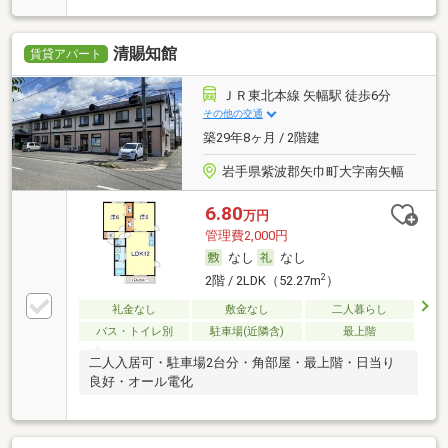
清賜知館
賃貸アパート
ＪＲ東北本線 矢幅駅 徒歩6分
その他の交通
築29年8ヶ月 / 2階建
岩手県紫波郡矢巾町大字南矢幅
6.80
万円
管理費2,000円
なし
なし
2
2階 / 2LDK（52.27m
）
礼金なし
敷金なし
二人暮らし
バス・トイレ別
駐車場(近隣含)
最上階
二人入居可・駐車場2台分・角部屋・最上階・日当り
良好・オール電化