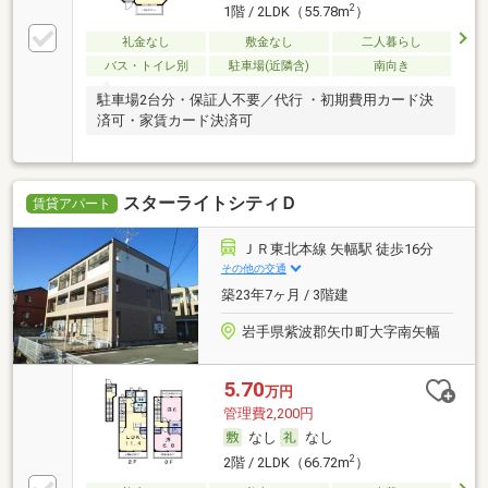
2
1階 / 2LDK（55.78m
）
礼金なし
敷金なし
二人暮らし
バス・トイレ別
駐車場(近隣含)
南向き
駐車場2台分・保証人不要／代行 ・初期費用カード決
済可・家賃カード決済可
スターライトシティＤ
賃貸アパート
ＪＲ東北本線 矢幅駅 徒歩16分
その他の交通
築23年7ヶ月 / 3階建
岩手県紫波郡矢巾町大字南矢幅
5.70
万円
管理費2,200円
なし
なし
2
2階 / 2LDK（66.72m
）