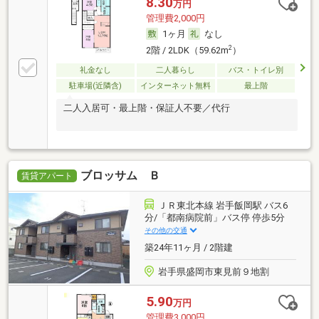
8.30
万円
管理費2,000円
1ヶ月
なし
2
2階 / 2LDK（59.62m
）
礼金なし
二人暮らし
バス・トイレ別
駐車場(近隣含)
インターネット無料
最上階
二人入居可・最上階・保証人不要／代行
ブロッサム Ｂ
賃貸アパート
ＪＲ東北本線 岩手飯岡駅 バス6
分/「都南病院前」バス停 停歩5分
その他の交通
築24年11ヶ月 / 2階建
岩手県盛岡市東見前９地割
5.90
万円
管理費3,000円