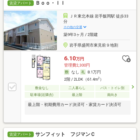
Ｂｏｏ・ＩＩ
賃貸アパート
ＪＲ東北本線 岩手飯岡駅 徒歩33
分
その他の交通
築9年3ヶ月 / 2階建
岩手県盛岡市東見前９地割
6.10
万円
管理費2,300円
なし
8.1万円
2
2階 / 2LDK（61.4m
）
敷金なし
二人暮らし
バス・トイレ別
駐車場(近隣含)
最上階
南向き
最上階・初期費用カード決済可・家賃カード決済可
サンフィット フジマンＣ
賃貸アパート