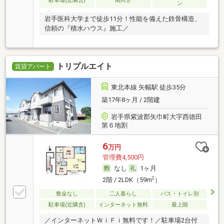
駐車場(近隣含)
南向き
ン
岩手医科大学まで徒歩11分！性能を備えた鉄骨構造、
信頼の『積水ハウス』施工／
トリプルエイト
賃貸アパート
東北本線 矢幅駅 徒歩35分
築17年8ヶ月 / 2階建
岩手県紫波郡矢巾町大字西徳田
第６地割
6
万円
管理費4,500円
なし
1ヶ月
2
2階 / 2LDK（59m
）
敷金なし
二人暮らし
バス・トイレ別
駐車場(近隣含)
インターネット無料
最上階
／インターネットＷｉＦｉ無料です！／駐車場2台付