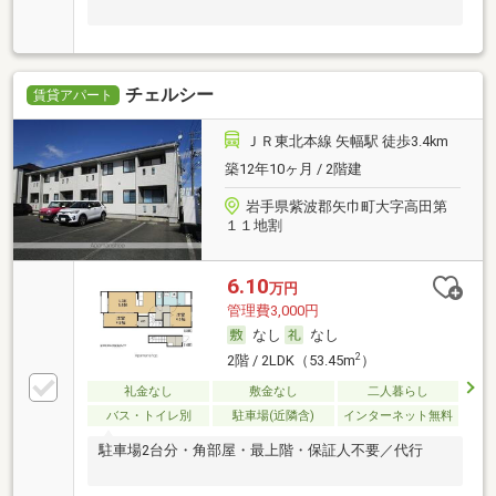
チェルシー
賃貸アパート
ＪＲ東北本線 矢幅駅 徒歩3.4km
築12年10ヶ月 / 2階建
岩手県紫波郡矢巾町大字高田第
１１地割
6.10
万円
管理費3,000円
なし
なし
2
2階 / 2LDK（53.45m
）
礼金なし
敷金なし
二人暮らし
バス・トイレ別
駐車場(近隣含)
インターネット無料
駐車場2台分・角部屋・最上階・保証人不要／代行