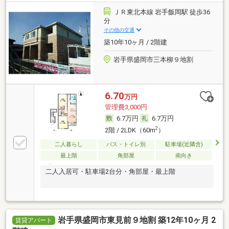
ＪＲ東北本線 岩手飯岡駅 徒歩36
分
その他の交通
築10年10ヶ月 / 2階建
岩手県盛岡市三本柳９地割
6.70
万円
管理費3,000円
6.7万円
6.7万円
2
2階 / 2LDK（60m
）
二人暮らし
バス・トイレ別
駐車場(近隣含)
最上階
角部屋
南向き
二人入居可・駐車場2台分・角部屋・最上階
岩手県盛岡市東見前９地割 築12年10ヶ月 2
賃貸アパート