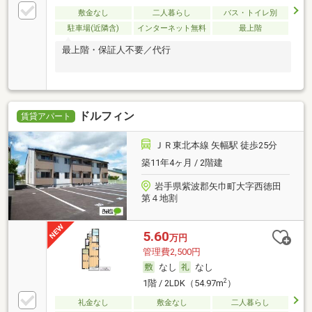
敷金なし
二人暮らし
バス・トイレ別
駐車場(近隣含)
インターネット無料
最上階
最上階・保証人不要／代行
ドルフィン
賃貸アパート
ＪＲ東北本線 矢幅駅 徒歩25分
築11年4ヶ月 / 2階建
岩手県紫波郡矢巾町大字西徳田
第４地割
5.60
万円
管理費2,500円
なし
なし
2
1階 / 2LDK（54.97m
）
礼金なし
敷金なし
二人暮らし