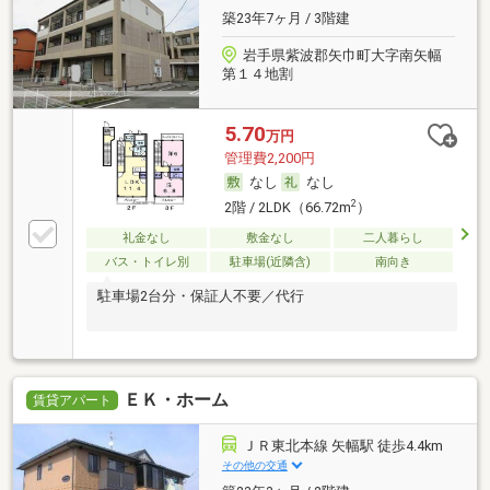
築23年7ヶ月 / 3階建
岩手県紫波郡矢巾町大字南矢幅
第１４地割
5.70
万円
管理費2,200円
なし
なし
2
2階 / 2LDK（66.72m
）
礼金なし
敷金なし
二人暮らし
バス・トイレ別
駐車場(近隣含)
南向き
駐車場2台分・保証人不要／代行
ＥＫ・ホーム
賃貸アパート
ＪＲ東北本線 矢幅駅 徒歩4.4km
その他の交通