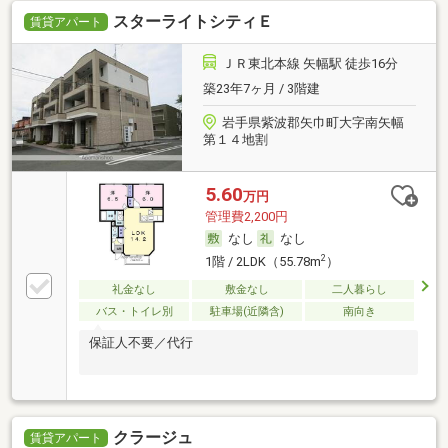
スターライトシティＥ
賃貸アパート
ＪＲ東北本線 矢幅駅 徒歩16分
築23年7ヶ月 / 3階建
岩手県紫波郡矢巾町大字南矢幅
第１４地割
5.60
万円
管理費2,200円
なし
なし
2
1階 / 2LDK（55.78m
）
礼金なし
敷金なし
二人暮らし
バス・トイレ別
駐車場(近隣含)
南向き
保証人不要／代行
クラージュ
賃貸アパート