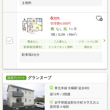
き無料
6
万円
管理費4,500円
なし
1ヶ月
2
1階 / 2LDK（59m
）
敷金なし
二人暮らし
バス・トイレ別
駐車場(近隣含)
インターネット無料
南向き
駐車場2台分
グランヌーブ
賃貸アパート
東北本線 矢幅駅 徒歩8分
築12年 / 2階建
岩手県紫波郡矢巾町大字又兵エ
新田第４地割