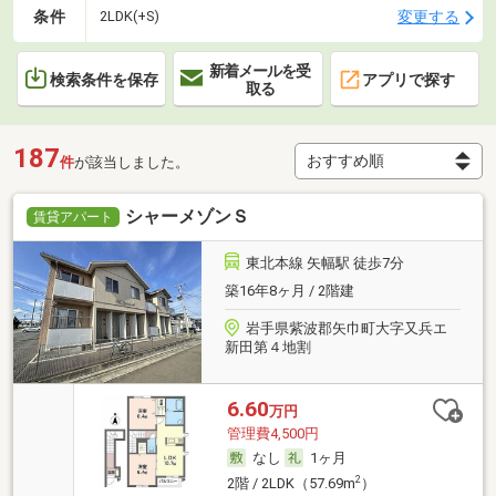
条件
変更する
2LDK(+S)
新着メールを受
検索条件を保存
アプリで探す
取る
187
件
が該当しました。
シャーメゾンＳ
賃貸アパート
東北本線 矢幅駅 徒歩7分
築16年8ヶ月 / 2階建
岩手県紫波郡矢巾町大字又兵エ
新田第４地割
6.60
万円
管理費4,500円
なし
1ヶ月
2
2階 / 2LDK（57.69m
）