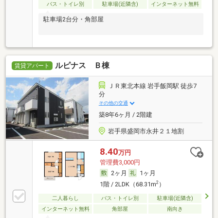
バス・トイレ別
駐車場(近隣含)
インターネット無料
駐車場2台分・角部屋
ルピナス Ｂ棟
賃貸アパート
ＪＲ東北本線 岩手飯岡駅 徒歩7
分
その他の交通
築8年6ヶ月 / 2階建
岩手県盛岡市永井２１地割
8.40
万円
管理費3,000円
2ヶ月
1ヶ月
2
1階 / 2LDK（68.31m
）
二人暮らし
バス・トイレ別
駐車場(近隣含)
インターネット無料
角部屋
南向き