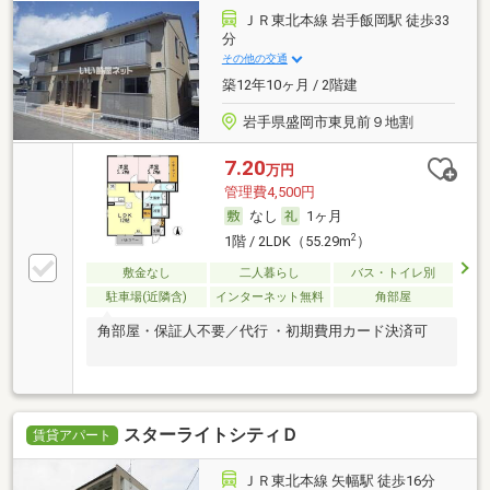
ＪＲ東北本線 岩手飯岡駅 徒歩33
分
その他の交通
築12年10ヶ月 / 2階建
岩手県盛岡市東見前９地割
7.20
万円
管理費4,500円
なし
1ヶ月
2
1階 / 2LDK（55.29m
）
敷金なし
二人暮らし
バス・トイレ別
駐車場(近隣含)
インターネット無料
角部屋
角部屋・保証人不要／代行 ・初期費用カード決済可
スターライトシティＤ
賃貸アパート
ＪＲ東北本線 矢幅駅 徒歩16分