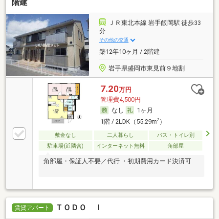
階建
ＪＲ東北本線 岩手飯岡駅 徒歩33
分
その他の交通
築12年10ヶ月 / 2階建
岩手県盛岡市東見前９地割
7.20
万円
管理費4,500円
なし
1ヶ月
2
1階 / 2LDK（55.29m
）
敷金なし
二人暮らし
バス・トイレ別
駐車場(近隣含)
インターネット無料
角部屋
角部屋・保証人不要／代行 ・初期費用カード決済可
ＴＯＤＯ Ｉ
賃貸アパート