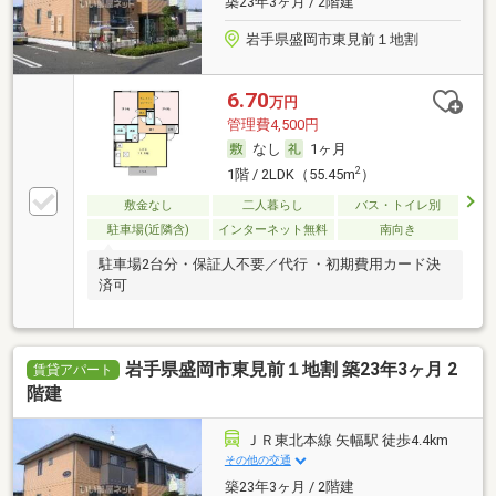
築23年3ヶ月 / 2階建
岩手県盛岡市東見前１地割
6.70
万円
管理費4,500円
なし
1ヶ月
2
1階 / 2LDK（55.45m
）
敷金なし
二人暮らし
バス・トイレ別
駐車場(近隣含)
インターネット無料
南向き
駐車場2台分・保証人不要／代行 ・初期費用カード決
済可
岩手県盛岡市東見前１地割 築23年3ヶ月 2
賃貸アパート
階建
ＪＲ東北本線 矢幅駅 徒歩4.4km
その他の交通
築23年3ヶ月 / 2階建