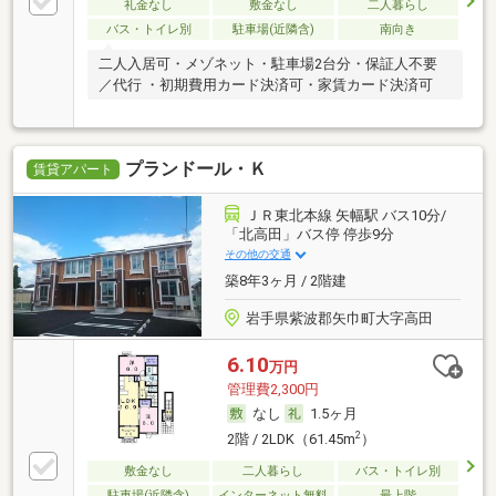
礼金なし
敷金なし
二人暮らし
バス・トイレ別
駐車場(近隣含)
南向き
二人入居可・メゾネット・駐車場2台分・保証人不要
／代行 ・初期費用カード決済可・家賃カード決済可
プランドール・Ｋ
賃貸アパート
ＪＲ東北本線 矢幅駅 バス10分/
「北高田」バス停 停歩9分
その他の交通
築8年3ヶ月 / 2階建
岩手県紫波郡矢巾町大字高田
6.10
万円
管理費2,300円
なし
1.5ヶ月
2
2階 / 2LDK（61.45m
）
敷金なし
二人暮らし
バス・トイレ別
駐車場(近隣含)
インターネット無料
最上階