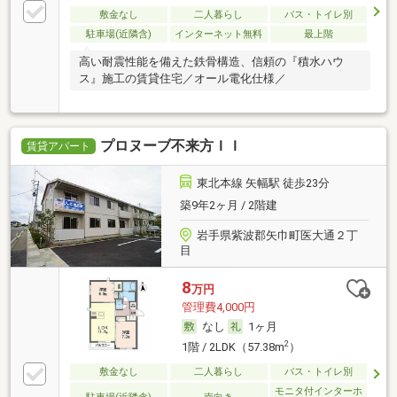
敷金なし
二人暮らし
バス・トイレ別
駐車場(近隣含)
インターネット無料
最上階
高い耐震性能を備えた鉄骨構造、信頼の『積水ハウ
ス』施工の賃貸住宅／オール電化仕様／
プロヌーブ不来方ＩＩ
賃貸アパート
東北本線 矢幅駅 徒歩23分
築9年2ヶ月 / 2階建
岩手県紫波郡矢巾町医大通２丁
目
8
万円
管理費4,000円
なし
1ヶ月
2
1階 / 2LDK（57.38m
）
敷金なし
二人暮らし
バス・トイレ別
モニタ付インターホ