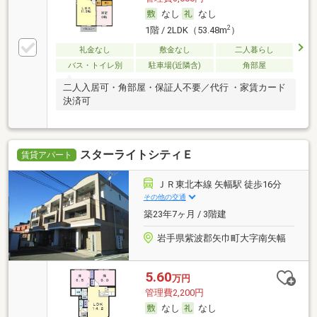
なし
なし
2
1階 / 2LDK（53.48m
）
礼金なし
敷金なし
二人暮らし
バス・トイレ別
駐車場(近隣含)
角部屋
二人入居可・角部屋・保証人不要／代行 ・家賃カード
決済可
スターライトシティＥ
賃貸アパート
ＪＲ東北本線 矢幅駅 徒歩16分
その他の交通
築23年7ヶ月 / 3階建
岩手県紫波郡矢巾町大字南矢幅
5.60
万円
管理費2,200円
なし
なし