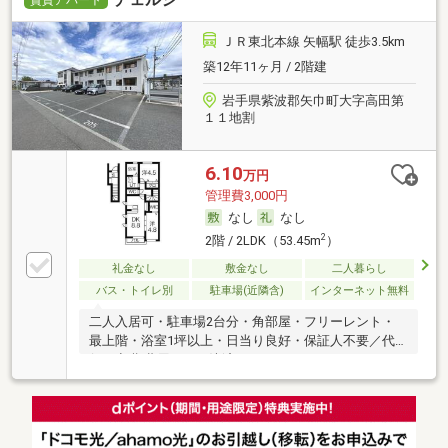
賃貸アパート
ＪＲ東北本線 矢幅駅 徒歩3.5km
築12年11ヶ月 / 2階建
岩手県紫波郡矢巾町大字高田第
１１地割
6.10
万円
管理費3,000円
なし
なし
2
2階 / 2LDK（53.45m
）
礼金なし
敷金なし
二人暮らし
バス・トイレ別
駐車場(近隣含)
インターネット無料
二人入居可・駐車場2台分・角部屋・フリーレント・
最上階・浴室1坪以上・日当り良好・保証人不要／代
行 ・初期費用カード決済可