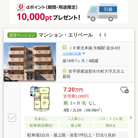
マンション・エリベール ＩＩ
賃貸マンション
ＪＲ東北本線 矢幅駅 徒歩4分
その他の交通
築16年7ヶ月 / 4階建
岩手県紫波郡矢巾町大字又兵エ
新田
7.20
万円
管理費3,000円
2ヶ月
なし
2
4階 / 2LDK（68.08m
）
礼金なし
二人暮らし
バス・トイレ別
駐車場(近隣含)
最上階
南向き
駐車場2台分・最上階・浴室1坪以上・日当り良好