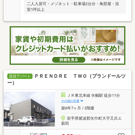
二人入居可・メゾネット・駐車場2台分・角部屋・浴
室1坪以上
ＰＲＥＮＤＲＥ ＴＷＯ（プランドールツ
賃貸アパート
ー）
ＪＲ東北本線 矢幅駅 徒歩11分
その他の交通
築6年7ヶ月 / 2階建
岩手県紫波郡矢巾町大字又兵エ
新田