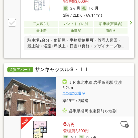
管理費3,000円
2ヶ月
1ヶ月
2
2階 / 2LDK（69.14m
）
二人暮らし
バス・トイレ別
駐車場(近隣含)
最上階
角部屋
南向き
駐車場2台分・角部屋・事務所使用可・管理人巡回・
最上階・浴室1坪以上・日当り良好・デザイナーズ物
件
サンキャッスルＳ・ＩＩ
賃貸アパート
ＪＲ東北本線 岩手飯岡駅 徒歩
3.2km
その他の交通
築19年 / 2階建
岩手県盛岡市東見前６地割
6
万円
管理費2,300円
なし
9万円