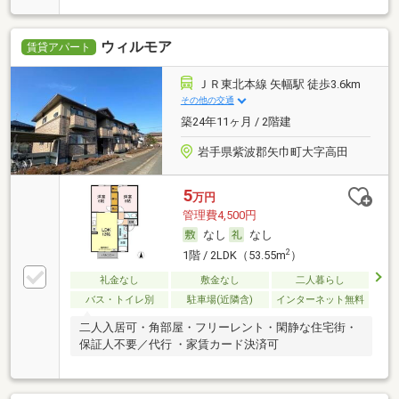
ウィルモア
賃貸アパート
ＪＲ東北本線 矢幅駅 徒歩3.6km
その他の交通
築24年11ヶ月 / 2階建
岩手県紫波郡矢巾町大字高田
5
万円
管理費4,500円
なし
なし
2
1階 / 2LDK（53.55m
）
礼金なし
敷金なし
二人暮らし
バス・トイレ別
駐車場(近隣含)
インターネット無料
二人入居可・角部屋・フリーレント・閑静な住宅街・
保証人不要／代行 ・家賃カード決済可