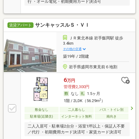
行 ・オール電化・初期費用カード決済可
サンキャッスルＳ・ＶＩ
賃貸アパート
ＪＲ東北本線 岩手飯岡駅 徒歩
3.4km
その他の交通
築19年 / 2階建
岩手県盛岡市東見前６地割
6
万円
管理費2,300円
なし
1.5ヶ月
2
1階 / 2LDK（56.29m
）
敷金なし
二人暮らし
バス・トイレ別
駐車場(近隣含)
インターネット無料
南向き
二人入居可・駐車場2台分・浴室1坪以上・保証人不要
／代行 ・初期費用カード決済可・家賃カード決済可