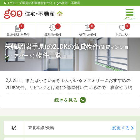
NTTグループ運営の不動産総合サイト goo住宅・不動産
1
0
0
0
最近検索した条件
最近見た物件
保存した条件
お気に入り
矢幅駅(岩手県)の2LDKの賃貸物件
(賃貸マンショ
物件一覧
ン・アパート)
2人以上、または小さい赤ちゃんがいるファミリーにおすすめの
2LDK物件。リビングとは別に2部屋付いているので、寝室や収納
スペースなど、さまざまな使い方ができます。子どもが大きくな
続きを見る
れば子ども部屋にもできるので、長く住めることも魅力です。こ
こでは、快適に暮らせる2LDK物件を紹介します。間取りや家賃を
チェックして、希望にぴったりな物件を見つけましょう。
駅
変更する
東北本線/矢幅