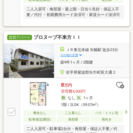
二人入居可・角部屋・最上階・日当り良好・保証人不
要／代行 ・初期費用カード決済可・家賃カード決済可
プロヌーブ不来方ＩＩ
賃貸アパート
ＪＲ東北本線 矢幅駅 徒歩23分
その他の交通
築9年1ヶ月 / 2階建
岩手県紫波郡矢巾町医大通２
8
万円
管理費4,000円
なし
1ヶ月
2
1階 / 2LDK（59.07m
）
敷金なし
二人暮らし
バス・トイレ別
駐車場(近隣含)
角部屋
南向き
二人入居可・駐車場2台分・角部屋・保証人不要／代