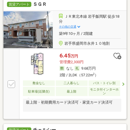
ＳＧＲ
賃貸アパート
ＪＲ東北本線 岩手飯岡駅 徒歩18
分
その他の交通
築9年10ヶ月 / 2階建
岩手県盛岡市永井１０地割
6.45
万円
管理費2,300円
なし
9.68万円
2
2階 / 2LDK（57.22m
）
敷金なし
二人暮らし
バス・トイレ別
モニタ付インターホ
駐車場(近隣含)
最上階
ン
最上階・初期費用カード決済可・家賃カード決済可
チェルシー