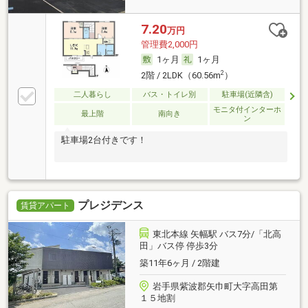
7.20
万円
管理費2,000円
1ヶ月
1ヶ月
2
2階 / 2LDK（60.56m
）
二人暮らし
バス・トイレ別
駐車場(近隣含)
モニタ付インターホ
最上階
南向き
ン
駐車場2台付きです！
プレジデンス
賃貸アパート
東北本線 矢幅駅 バス7分/「北高
田」バス停 停歩3分
築11年6ヶ月 / 2階建
岩手県紫波郡矢巾町大字高田第
１５地割