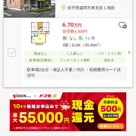
岩手県盛岡市東見前１地割
6.70
万円
管理費4,500円
なし
1ヶ月
2
1階 / 2LDK（55.45m
）
敷金なし
二人暮らし
バス・トイレ別
駐車場(近隣含)
インターネット無料
南向き
駐車場2台分・保証人不要／代行 ・初期費用カード決
済可