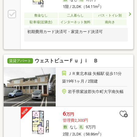
2
1階 / 2LDK（54.11m
）
敷金なし
二人暮らし
バス・トイレ別
駐車場(近隣含)
インターネット無料
南向き
初期費用カード決済可・家賃カード決済可
ウェストビューＦｕｊｉ Ｂ
賃貸アパート
ＪＲ東北本線 矢幅駅 徒歩11分
築19年1ヶ月 / 2階建
岩手県紫波郡矢巾町大字南矢幅
6
万円
管理費2,300円
なし
9万円
2
2階 / 2LDK（58.86m
）