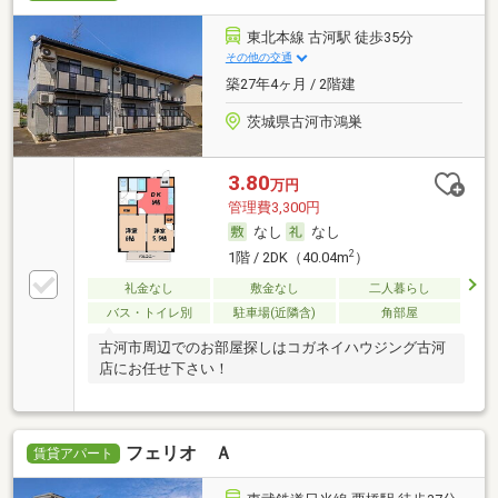
東北本線 古河駅 徒歩35分
その他の交通
築27年4ヶ月 / 2階建
茨城県古河市鴻巣
3.80
万円
管理費3,300円
なし
なし
2
1階 / 2DK（40.04m
）
礼金なし
敷金なし
二人暮らし
バス・トイレ別
駐車場(近隣含)
角部屋
古河市周辺でのお部屋探しはコガネイハウジング古河
店にお任せ下さい！
フェリオ Ａ
賃貸アパート