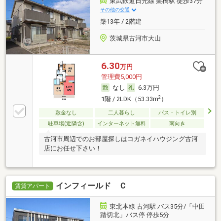
東武鉄道日光線 栗橋駅 徒歩37分
その他の交通
築13年 / 2階建
茨城県古河市大山
6.30
万円
管理費5,000円
なし
6.3万円
2
1階 / 2LDK（53.33m
）
敷金なし
二人暮らし
バス・トイレ別
駐車場(近隣含)
インターネット無料
南向き
古河市周辺でのお部屋探しはコガネイハウジング古河
店にお任せ下さい！
インフィールド Ｃ
賃貸アパート
東北本線 古河駅 バス35分/「中田
踏切北」バス停 停歩5分