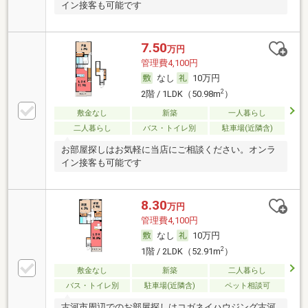
イン接客も可能です
7.50
万円
管理費4,100円
なし
10万円
2
2階 / 1LDK（50.98m
）
敷金なし
新築
一人暮らし
二人暮らし
バス・トイレ別
駐車場(近隣含)
お部屋探しはお気軽に当店にご相談ください。オンラ
イン接客も可能です
8.30
万円
管理費4,100円
なし
10万円
2
1階 / 2LDK（52.91m
）
敷金なし
新築
二人暮らし
バス・トイレ別
駐車場(近隣含)
ペット相談可
古河市周辺でのお部屋探しはコガネイハウジング古河