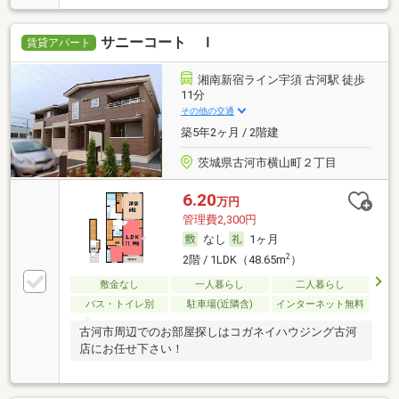
サニーコート Ｉ
賃貸アパート
湘南新宿ライン宇須 古河駅 徒歩
11分
その他の交通
築5年2ヶ月 / 2階建
茨城県古河市横山町２丁目
6.20
万円
管理費2,300円
なし
1ヶ月
2
2階 / 1LDK（48.65m
）
敷金なし
一人暮らし
二人暮らし
バス・トイレ別
駐車場(近隣含)
インターネット無料
古河市周辺でのお部屋探しはコガネイハウジング古河
店にお任せ下さい！