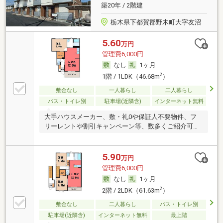
築20年 / 2階建
栃木県下都賀郡野木町大字友沼
5.60
万円
管理費6,000円
なし
1ヶ月
2
1階 / 1LDK（46.68m
）
敷金なし
一人暮らし
二人暮らし
バス・トイレ別
駐車場(近隣含)
インターネット無料
大手ハウスメーカー、敷・礼0や保証人不要物件、フ
リーレントや割引キャンペーン等、数多くご紹介可能
です
5.90
万円
管理費6,000円
なし
1ヶ月
2
2階 / 2LDK（61.63m
）
敷金なし
二人暮らし
バス・トイレ別
駐車場(近隣含)
インターネット無料
最上階