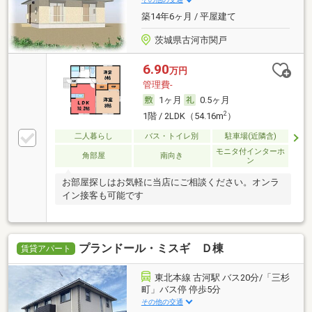
築14年6ヶ月 / 平屋建て
茨城県古河市関戸
6.90
万円
管理費-
1ヶ月
0.5ヶ月
2
1階 / 2LDK（54.16m
）
二人暮らし
バス・トイレ別
駐車場(近隣含)
モニタ付インターホ
角部屋
南向き
ン
お部屋探しはお気軽に当店にご相談ください。オンラ
イン接客も可能です
プランドール・ミスギ Ｄ棟
賃貸アパート
東北本線 古河駅 バス20分/「三杉
町」バス停 停歩5分
その他の交通