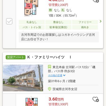
万円
管理費2,200円
なし
なし
2
1階 / 3DK（55.72m
）
礼金なし
敷金なし
ファミリー
バス・トイレ別
駐車場(近隣含)
南向き
古河市周辺でのお部屋探しはコガネイハウジング古河
店にお任せ下さい！
Ｋ・ファミリーハイツ Ｉ
賃貸アパート
東北本線 古河駅 バス12分/「磯
部」バス停 停歩3分
その他の交通
築31年6ヶ月 / 2階建
茨城県古河市女沼
3.60
万円
管理費3,300円