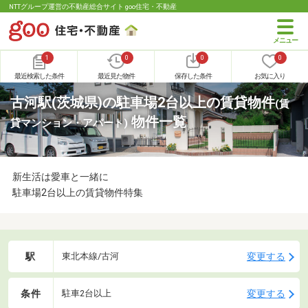
NTTグループ運営の不動産総合サイト goo住宅・不動産
1
0
0
0
最近検索した条件
最近見た物件
保存した条件
お気に入り
古河駅(茨城県)の駐車場2台以上の賃貸物件
(賃
物件一覧
貸マンション・アパート)
新生活は愛車と一緒に
駐車場2台以上の賃貸物件特集
駅
変更する
東北本線/古河
条件
変更する
駐車2台以上