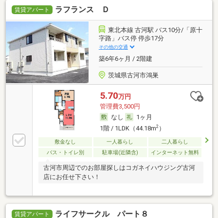
ラフランス Ｄ
賃貸アパート
東北本線 古河駅 バス10分/「原十
字路」バス停 停歩17分
その他の交通
築6年6ヶ月 / 2階建
茨城県古河市鴻巣
5.70
万円
管理費3,500円
なし
1ヶ月
2
1階 / 1LDK（44.18m
）
敷金なし
一人暮らし
二人暮らし
バス・トイレ別
駐車場(近隣含)
インターネット無料
古河市周辺でのお部屋探しはコガネイハウジング古河
店にお任せ下さい！
ライフサークル パート８
賃貸アパート