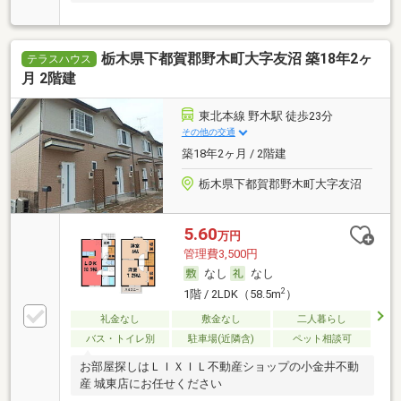
栃木県下都賀郡野木町大字友沼 築18年2ヶ
テラスハウス
月 2階建
東北本線 野木駅 徒歩23分
その他の交通
築18年2ヶ月 / 2階建
栃木県下都賀郡野木町大字友沼
5.60
万円
管理費3,500円
なし
なし
2
1階 / 2LDK（58.5m
）
礼金なし
敷金なし
二人暮らし
バス・トイレ別
駐車場(近隣含)
ペット相談可
お部屋探しはＬＩＸＩＬ不動産ショップの小金井不動
産 城東店にお任せください