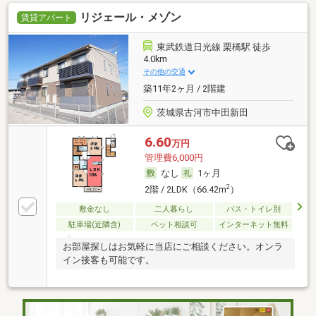
リジェール・メゾン
賃貸アパート
東武鉄道日光線 栗橋駅 徒歩
4.0km
その他の交通
築11年2ヶ月 / 2階建
茨城県古河市中田新田
6.60
万円
管理費6,000円
なし
1ヶ月
2
2階 / 2LDK（66.42m
）
敷金なし
二人暮らし
バス・トイレ別
駐車場(近隣含)
ペット相談可
インターネット無料
お部屋探しはお気軽に当店にご相談ください。オンラ
イン接客も可能です。