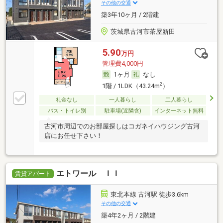
その他の交通
築3年10ヶ月 / 2階建
茨城県古河市茶屋新田
5.90
万円
管理費4,000円
1ヶ月
なし
2
1階 / 1LDK（43.24m
）
礼金なし
一人暮らし
二人暮らし
バス・トイレ別
駐車場(近隣含)
インターネット無料
古河市周辺でのお部屋探しはコガネイハウジング古河
店にお任せ下さい！
エトワール ＩＩ
賃貸アパート
東北本線 古河駅 徒歩3.6km
その他の交通
築4年2ヶ月 / 2階建