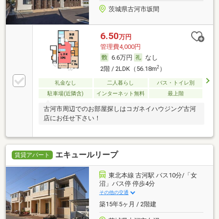
茨城県古河市坂間
6.50
万円
管理費4,000円
6.6万円
なし
2
2階 / 2LDK（56.18m
）
礼金なし
二人暮らし
バス・トイレ別
駐車場(近隣含)
インターネット無料
最上階
古河市周辺でのお部屋探しはコガネイハウジング古河
店にお任せ下さい！
エキュールリープ
賃貸アパート
東北本線 古河駅 バス10分/「女
沼」バス停 停歩4分
その他の交通
築15年5ヶ月 / 2階建