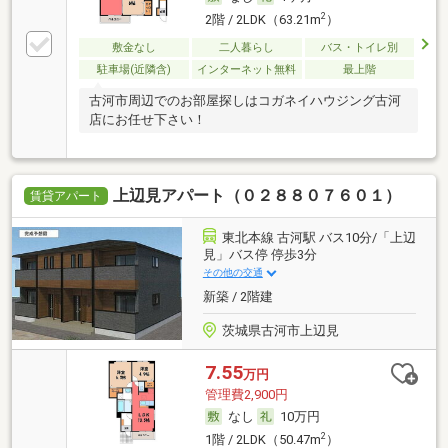
2
2階 / 2LDK（63.21m
）
敷金なし
二人暮らし
バス・トイレ別
駐車場(近隣含)
インターネット無料
最上階
古河市周辺でのお部屋探しはコガネイハウジング古河
店にお任せ下さい！
上辺見アパート（０２８８０７６０１）
賃貸アパート
東北本線 古河駅 バス10分/「上辺
見」バス停 停歩3分
その他の交通
新築 / 2階建
茨城県古河市上辺見
7.55
万円
管理費2,900円
なし
10万円
2
1階 / 2LDK（50.47m
）