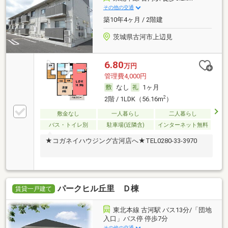
その他の交通
築10年4ヶ月 / 2階建
茨城県古河市上辺見
6.80
万円
管理費4,000円
なし
1ヶ月
2
2階 / 1LDK（56.16m
）
敷金なし
一人暮らし
二人暮らし
バス・トイレ別
駐車場(近隣含)
インターネット無料
★コガネイハウジング古河店へ★TEL0280-33-3970
パークヒル丘里 Ｄ棟
賃貸一戸建て
東北本線 古河駅 バス13分/「団地
入口」バス停 停歩7分
その他の交通