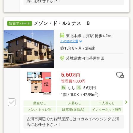
店にお任せ下さい！
メゾン・ド・ルミナス Ｂ
賃貸アパート
東北本線 古河駅 徒歩4.2km
その他の交通
築15年8ヶ月 / 2階建
茨城県古河市茶屋新田
5.60
万円
管理費4,000円
なし
5.6万円
2
1階 / 1LDK（47.99m
）
敷金なし
一人暮らし
二人暮らし
バス・トイレ別
駐車場(近隣含)
インターネット無料
古河市周辺でのお部屋探しはコガネイハウジング古河
店にお任せ下さい！