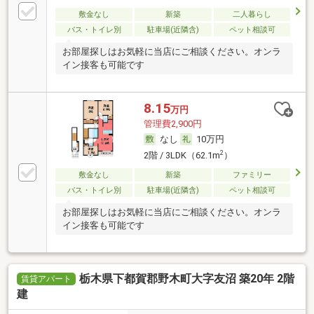
敷金なし
新築
二人暮らし
バス・トイレ別
駐車場(近隣含)
ペット相談可
お部屋探しはお気軽に当店にご相談ください。オンラ
イン接客も可能です
8.15
万円
管理費2,900円
なし
10万円
2
2階 / 3LDK（62.1m
）
敷金なし
新築
ファミリー
バス・トイレ別
駐車場(近隣含)
ペット相談可
お部屋探しはお気軽に当店にご相談ください。オンラ
イン接客も可能です
栃木県下都賀郡野木町大字友沼 築20年 2階
賃貸アパート
建