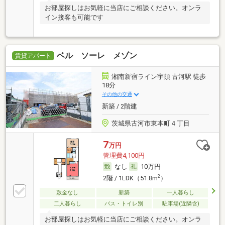
お部屋探しはお気軽に当店にご相談ください。オンラ
イン接客も可能です
ベル ソーレ メゾン
賃貸アパート
湘南新宿ライン宇須 古河駅 徒歩
18分
その他の交通
新築 / 2階建
茨城県古河市東本町４丁目
7
万円
管理費4,100円
なし
10万円
2
2階 / 1LDK（51.8m
）
敷金なし
新築
一人暮らし
二人暮らし
バス・トイレ別
駐車場(近隣含)
お部屋探しはお気軽に当店にご相談ください。オンラ