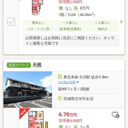
管理費2,300円
なし
8万円
2
1階 / 1LDK（46.06m
）
敷金なし
一人暮らし
二人暮らし
バス・トイレ別
駐車場(近隣含)
南向き
お部屋探しはお気軽に当店にご相談ください。オンラ
イン接客も可能です
天照
賃貸アパート
東北本線 古河駅 徒歩3.5km
その他の交通
築8年7ヶ月 / 2階建
茨城県古河市女沼
6.70
万円
管理費4,000円
なし
1ヶ月