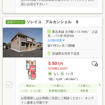
店にお任せ下さい！
ソレイユ アルカンシェル Ｂ
賃貸アパート
東北本線 古河駅 バス10分/「上辺
見」バス停 停歩9分
その他の交通
築11年3ヶ月 / 2階建
茨城県古河市下辺見
5.50
万円
管理費2,300円
なし
1ヶ月
2
1階 / 1LDK（46.06m
）
敷金なし
一人暮らし
二人暮らし
バス・トイレ別
駐車場(近隣含)
角部屋
お部屋探しはお気軽に当店にご相談ください。オンラ
イン接客も可能です