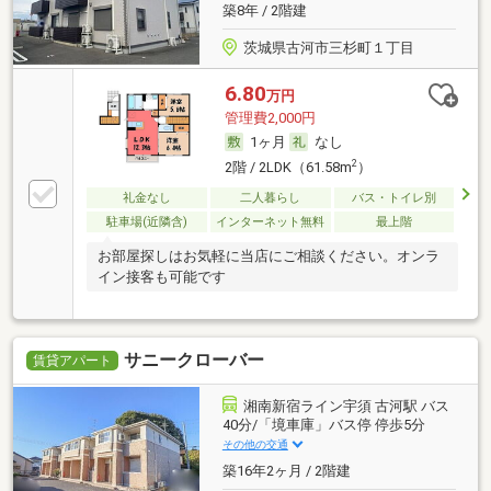
築8年 / 2階建
茨城県古河市三杉町１丁目
6.80
万円
管理費2,000円
1ヶ月
なし
2
2階 / 2LDK（61.58m
）
礼金なし
二人暮らし
バス・トイレ別
駐車場(近隣含)
インターネット無料
最上階
お部屋探しはお気軽に当店にご相談ください。オンラ
イン接客も可能です
サニークローバー
賃貸アパート
湘南新宿ライン宇須 古河駅 バス
40分/「境車庫」バス停 停歩5分
その他の交通
築16年2ヶ月 / 2階建