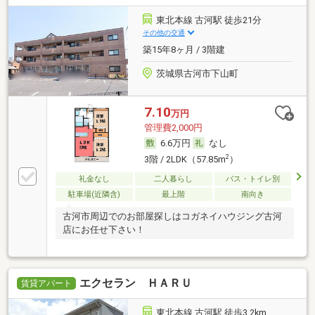
東北本線 古河駅 徒歩21分
その他の交通
築15年8ヶ月 / 3階建
茨城県古河市下山町
7.10
万円
管理費2,000円
6.6万円
なし
2
3階 / 2LDK（57.85m
）
礼金なし
二人暮らし
バス・トイレ別
駐車場(近隣含)
最上階
南向き
古河市周辺でのお部屋探しはコガネイハウジング古河
店にお任せ下さい！
エクセラン ＨＡＲＵ
賃貸アパート
東北本線 古河駅 徒歩3.2km