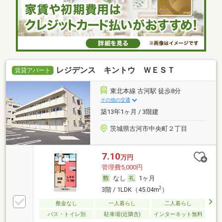
レジデンス キントウ ＷＥＳＴ
賃貸アパート
東北本線 古河駅 徒歩8分
その他の交通
築13年1ヶ月 / 3階建
茨城県古河市中央町２丁目
7.10
万円
管理費5,000円
なし
1ヶ月
2
3階 / 1LDK（45.04m
）
敷金なし
一人暮らし
二人暮らし
バス・トイレ別
駐車場(近隣含)
インターネット無料