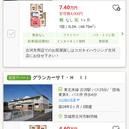
7.40
万円
管理費4,000円
なし
1ヶ月
2
1階 / 3LDK（68.75m
）
敷金なし
ファミリー
バス・トイレ別
駐車場(近隣含)
インターネット無料
角部屋
古河市周辺でのお部屋探しはコガネイハウジング古河
店にお任せ下さい！
グランカーサＴ・Ｈ ＩＩ
賃貸アパート
東北本線 古河駅 バス25分/「団地
東第9」バス停 停歩6分
その他の交通
築28年2ヶ月 / 2階建
茨城県古河市駒羽根
4.60