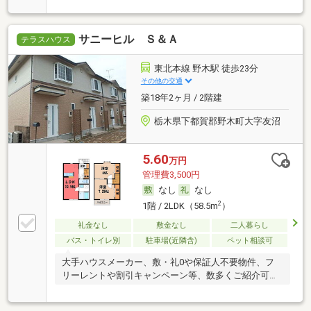
サニーヒル Ｓ＆Ａ
テラスハウス
東北本線 野木駅 徒歩23分
その他の交通
築18年2ヶ月 / 2階建
栃木県下都賀郡野木町大字友沼
5.60
万円
管理費3,500円
なし
なし
2
1階 / 2LDK（58.5m
）
礼金なし
敷金なし
二人暮らし
バス・トイレ別
駐車場(近隣含)
ペット相談可
大手ハウスメーカー、敷・礼0や保証人不要物件、フ
リーレントや割引キャンペーン等、数多くご紹介可能
です