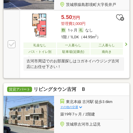
茨城県猿島郡境町大字長井戸
5.50
万円
管理費2,000円
1ヶ月
なし
2
1階 / 1LDK（44.95m
）
礼金なし
一人暮らし
二人暮らし
バス・トイレ別
駐車場(近隣含)
南向き
古河市周辺でのお部屋探しはコガネイハウジング古河
店にお任せ下さい！
リビングタウン古河 Ｂ
賃貸アパート
東北本線 古河駅 徒歩3.6km
その他の交通
築19年7ヶ月 / 2階建
茨城県古河市上辺見