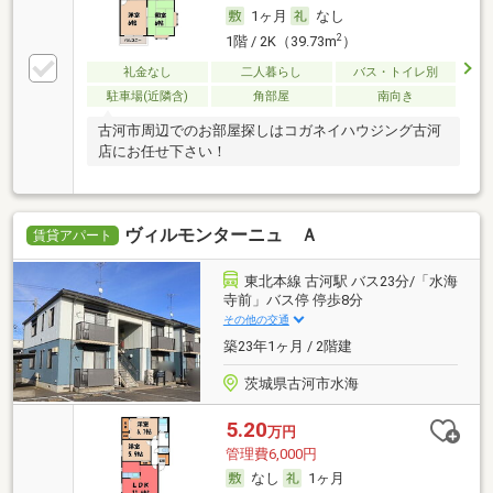
1ヶ月
なし
2
1階 / 2K（39.73m
）
礼金なし
二人暮らし
バス・トイレ別
駐車場(近隣含)
角部屋
南向き
古河市周辺でのお部屋探しはコガネイハウジング古河
店にお任せ下さい！
ヴィルモンターニュ Ａ
賃貸アパート
東北本線 古河駅 バス23分/「水海
寺前」バス停 停歩8分
その他の交通
築23年1ヶ月 / 2階建
茨城県古河市水海
5.20
万円
管理費6,000円
なし
1ヶ月