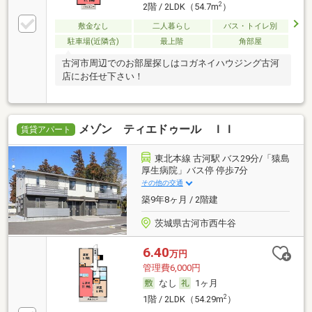
2
2階 / 2LDK（54.7m
）
敷金なし
二人暮らし
バス・トイレ別
駐車場(近隣含)
最上階
角部屋
古河市周辺でのお部屋探しはコガネイハウジング古河
店にお任せ下さい！
メゾン ティエドゥール ＩＩ
賃貸アパート
東北本線 古河駅 バス29分/「猿島
厚生病院」バス停 停歩7分
その他の交通
築9年8ヶ月 / 2階建
茨城県古河市西牛谷
6.40
万円
管理費6,000円
なし
1ヶ月
2
1階 / 2LDK（54.29m
）