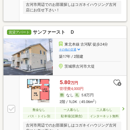
古河市周辺でのお部屋探しはコガネイハウジング古河
店にお任せ下さい！
サンファースト Ｄ
賃貸アパート
東北本線 古河駅 徒歩24分
その他の交通
築17年 / 2階建
茨城県古河市大堤
5.80
万円
管理費4,000円
なし
5.8万円
2
2階 / 1LDK（45.06m
）
敷金なし
一人暮らし
二人暮らし
バス・トイレ別
駐車場(近隣含)
インターネット無料
古河市周辺でのお部屋探しはコガネイハウジング古河