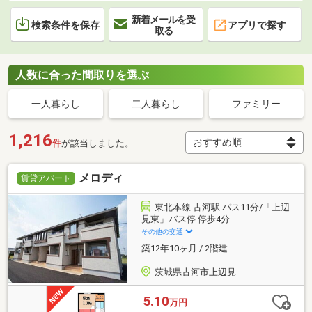
新着メールを受
検索条件を保存
アプリで探す
取る
人数に合った間取りを選ぶ
一人暮らし
二人暮らし
ファミリー
1,216
件
が該当しました。
メロディ
賃貸アパート
東北本線 古河駅 バス11分/「上辺
見東」バス停 停歩4分
その他の交通
築12年10ヶ月 / 2階建
茨城県古河市上辺見
5.10
万円