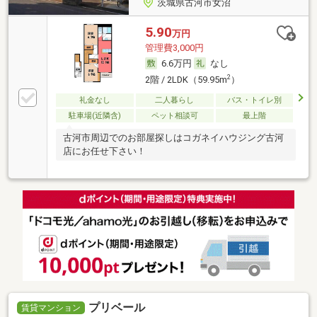
茨城県古河市女沼
5.90
万円
管理費3,000円
6.6万円
なし
2
2階 / 2LDK（59.95m
）
礼金なし
二人暮らし
バス・トイレ別
駐車場(近隣含)
ペット相談可
最上階
古河市周辺でのお部屋探しはコガネイハウジング古河
店にお任せ下さい！
プリベール
賃貸マンション