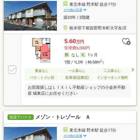
東北本線 野木駅 徒歩17分
その他の交通
築20年 / 2階建
栃木県下都賀郡野木町大字友沼
5.60
万円
管理費6,000円
なし
1ヶ月
2
1階 / 1LDK（46.68m
）
敷金なし
一人暮らし
二人暮らし
バス・トイレ別
駐車場(近隣含)
インターネット無料
お部屋探しはＬＩＸＩＬ不動産ショップの小金井不動
産 城東店にお任せください
メゾン・トレゾール Ａ
賃貸アパート
東北本線 野木駅 徒歩17分
その他の交通