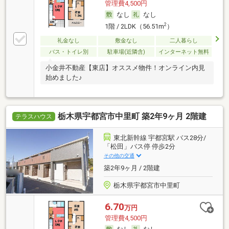
管理費4,500円
なし
なし
2
1階 / 2LDK（56.51m
）
礼金なし
敷金なし
二人暮らし
バス・トイレ別
駐車場(近隣含)
インターネット無料
小金井不動産【東店】オススメ物件！オンライン内見
始めました♪
栃木県宇都宮市中里町 築2年9ヶ月 2階建
テラスハウス
東北新幹線 宇都宮駅 バス28分/
「松田」バス停 停歩2分
その他の交通
築2年9ヶ月 / 2階建
栃木県宇都宮市中里町
6.70
万円
管理費4,500円