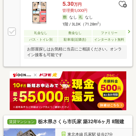
5.30
万円
管理費5,000円
なし
なし
2
1階 / 3LDK（71.28m
）
礼金なし
敷金なし
ファミリー
バス・トイレ別
駐車場(近隣含)
インターネット無料
お部屋探しはお気軽に当店にご相談ください。オンラ
イン接客も可能です
栃木県さくら市氏家 築32年6ヶ月 8階建
賃貸マンション
東北本線 氏家駅 徒歩27分