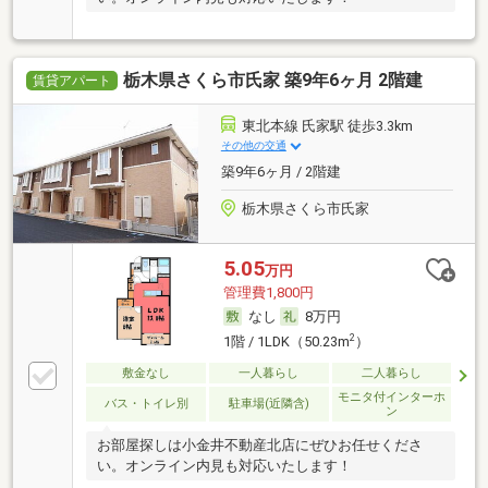
栃木県さくら市氏家 築9年6ヶ月 2階建
賃貸アパート
東北本線 氏家駅 徒歩3.3km
その他の交通
築9年6ヶ月 / 2階建
栃木県さくら市氏家
5.05
万円
管理費1,800円
なし
8万円
2
1階 / 1LDK（50.23m
）
敷金なし
一人暮らし
二人暮らし
モニタ付インターホ
バス・トイレ別
駐車場(近隣含)
ン
お部屋探しは小金井不動産北店にぜひお任せくださ
い。オンライン内見も対応いたします！