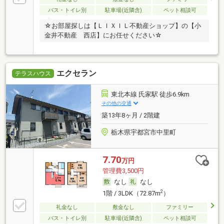
バス・トイレ別
駐車場(近隣含)
ペット相談可
☆お部屋探しは【ＬＩＸＩＬ不動産ショップ】の【小
金井不動産 西店】にお任せください☆
エクセラン
テラスハウス
東北本線 氏家駅 徒歩6.9km
その他の交通
築13年8ヶ月 / 2階建
栃木県宇都宮市中里町
7.70
万円
管理費3,500円
なし
なし
2
1階 / 3LDK（72.87m
）
礼金なし
敷金なし
ファミリー
バス・トイレ別
駐車場(近隣含)
ペット相談可