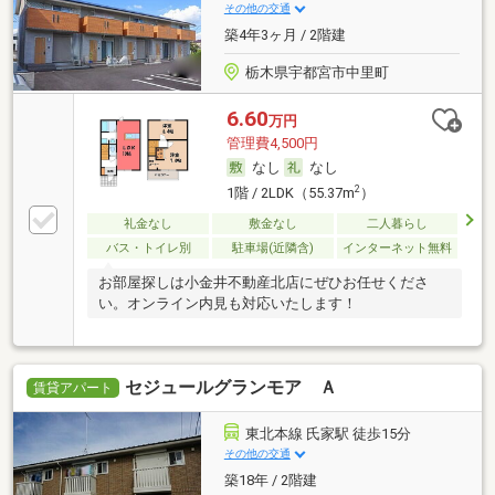
その他の交通
築4年3ヶ月 / 2階建
栃木県宇都宮市中里町
6.60
万円
管理費4,500円
なし
なし
2
1階 / 2LDK（55.37m
）
礼金なし
敷金なし
二人暮らし
バス・トイレ別
駐車場(近隣含)
インターネット無料
お部屋探しは小金井不動産北店にぜひお任せくださ
い。オンライン内見も対応いたします！
セジュールグランモア Ａ
賃貸アパート
東北本線 氏家駅 徒歩15分
その他の交通
築18年 / 2階建