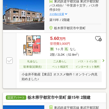
東武鉄道宇都宮線 東武宇都宮駅
バス45分/「中里原十文字」バス停
停歩3分
その他の交通
築15年 / 2階建
栃木県宇都宮市中里町
5.60
万円
管理費3,000円
1ヶ月
なし
2
2階 / 2LDK（52.8m
）
礼金なし
二人暮らし
バス・トイレ別
駐車場(近隣含)
ペット相談可
インターネット無料
小金井不動産【東店】オススメ物件！オンライン内見
始めました♪
栃木県宇都宮市中里町 築15年 2階建
賃貸アパート
東武鉄道宇都宮線 東武宇都宮駅