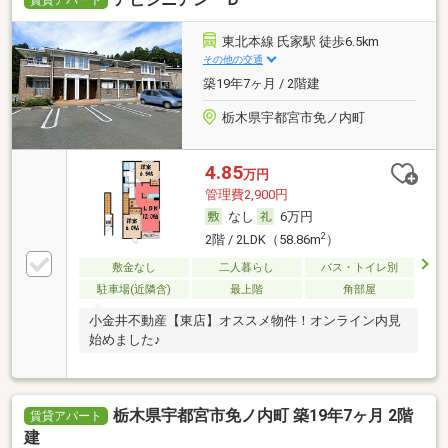
東北本線 氏家駅 徒歩6.5km
その他の交通
築19年7ヶ月 / 2階建
栃木県宇都宮市免ノ内町
4.85
万円
管理費2,900円
なし
6万円
2
2階 / 2LDK（58.86m
）
敷金なし
二人暮らし
バス・トイレ別
駐車場(近隣含)
最上階
角部屋
小金井不動産【東店】オススメ物件！オンライン内見
始めました♪
栃木県宇都宮市免ノ内町 築19年7ヶ月 2階
賃貸アパート
建