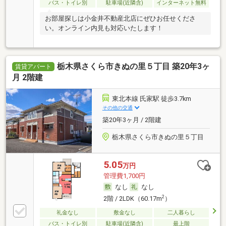
バス・トイレ別
駐車場(近隣含)
インターネット無料
お部屋探しは小金井不動産北店にぜひお任せくださ
い。オンライン内見も対応いたします！
栃木県さくら市きぬの里５丁目 築20年3ヶ
賃貸アパート
月 2階建
東北本線 氏家駅 徒歩3.7km
その他の交通
築20年3ヶ月 / 2階建
栃木県さくら市きぬの里５丁目
5.05
万円
管理費1,700円
なし
なし
2
2階 / 2LDK（60.17m
）
礼金なし
敷金なし
二人暮らし
バス・トイレ別
駐車場(近隣含)
最上階