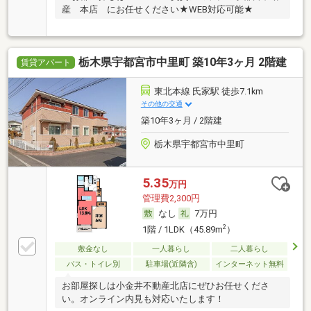
産 本店 にお任せください★WEB対応可能★
栃木県宇都宮市中里町 築10年3ヶ月 2階建
賃貸アパート
東北本線 氏家駅 徒歩7.1km
その他の交通
築10年3ヶ月 / 2階建
栃木県宇都宮市中里町
5.35
万円
管理費2,300円
なし
7万円
2
1階 / 1LDK（45.89m
）
敷金なし
一人暮らし
二人暮らし
バス・トイレ別
駐車場(近隣含)
インターネット無料
お部屋探しは小金井不動産北店にぜひお任せくださ
い。オンライン内見も対応いたします！