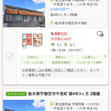
東北新幹線 宇都宮駅 バス27分/
「中里原十文字」バス停 停歩7分
その他の交通
築4年3ヶ月 / 2階建
栃木県宇都宮市中里町
6.60
万円
管理費4,500円
なし
なし
2
1階 / 2LDK（55.37m
）
礼金なし
敷金なし
二人暮らし
バス・トイレ別
駐車場(近隣含)
インターネット無料
お部屋探しはお気軽に当店にご相談ください。オンラ
イン接客も可能です
栃木県宇都宮市中里町 築4年3ヶ月 2階建
テラスハウス
東北新幹線 宇都宮駅 バス27分/
「中里原十文字」バス停 停歩7分