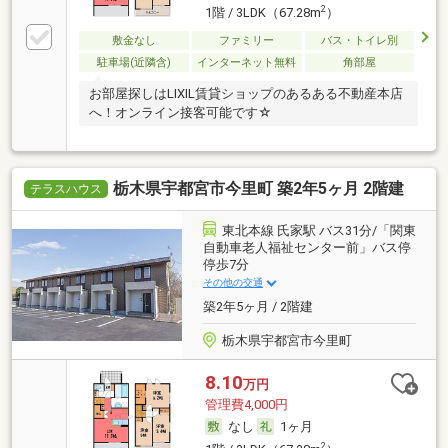
2
1階 / 3LDK（67.28m
）
敷金なし
ファミリー
バス・トイレ別
駐車場(近隣含)
インターネット無料
角部屋
お部屋探しはLIXIL賃貸ショップのあるある不動産本店
へ！オンライン接客可能です☆
栃木県宇都宮市今里町 築2年5ヶ月 2階建
テラスハウス
東北本線 氏家駅 バス31分/「関東
自動車老人福祉センター前」バス停
停歩7分
その他の交通
築2年5ヶ月 / 2階建
栃木県宇都宮市今里町
8.10
万円
管理費4,000円
なし
1ヶ月
2