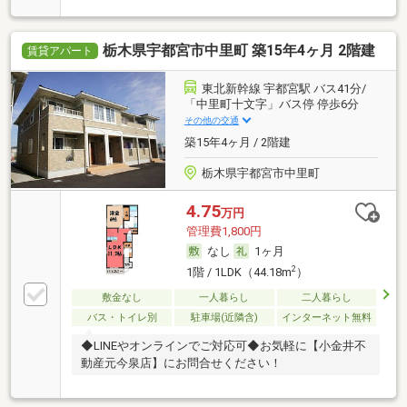
栃木県宇都宮市中里町 築15年4ヶ月 2階建
賃貸アパート
東北新幹線 宇都宮駅 バス41分/
「中里町十文字」バス停 停歩6分
その他の交通
築15年4ヶ月 / 2階建
栃木県宇都宮市中里町
4.75
万円
管理費1,800円
なし
1ヶ月
2
1階 / 1LDK（44.18m
）
敷金なし
一人暮らし
二人暮らし
バス・トイレ別
駐車場(近隣含)
インターネット無料
◆LINEやオンラインでご対応可◆お気軽に【小金井不
動産元今泉店】にお問合せください！