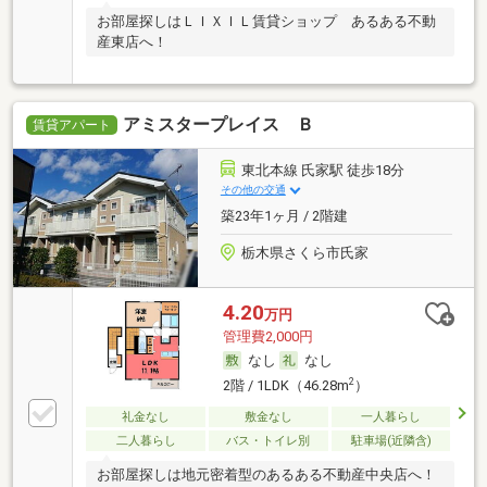
お部屋探しはＬＩＸＩＬ賃貸ショップ あるある不動
産東店へ！
アミスタープレイス Ｂ
賃貸アパート
東北本線 氏家駅 徒歩18分
その他の交通
築23年1ヶ月 / 2階建
栃木県さくら市氏家
4.20
万円
管理費2,000円
なし
なし
2
2階 / 1LDK（46.28m
）
礼金なし
敷金なし
一人暮らし
二人暮らし
バス・トイレ別
駐車場(近隣含)
お部屋探しは地元密着型のあるある不動産中央店へ！