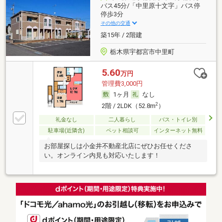
バス45分/「中里原十文字」バス停
停歩3分
その他の交通
築15年 / 2階建
栃木県宇都宮市中里町
5.60
万円
管理費3,000円
1ヶ月
なし
2
2階 / 2LDK（52.8m
）
礼金なし
二人暮らし
バス・トイレ別
駐車場(近隣含)
ペット相談可
インターネット無料
お部屋探しは小金井不動産北店にぜひお任せくださ
い。オンライン内見も対応いたします！