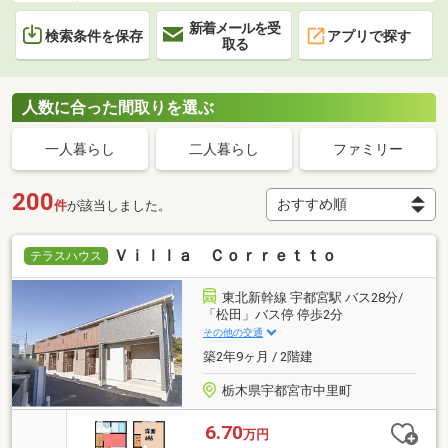
新着メールを受
検索条件を保存
アプリで探す
取る
人数に合った間取りを選ぶ
一人暮らし
二人暮らし
ファミリー
200
件
が該当しました。
Ｖｉｌｌａ Ｃｏｒｒｅｔｔｏ
テラスハウス
東北新幹線 宇都宮駅 バス28分/
「松田」バス停 停歩2分
その他の交通
築2年9ヶ月 / 2階建
栃木県宇都宮市中里町
6.70
万円