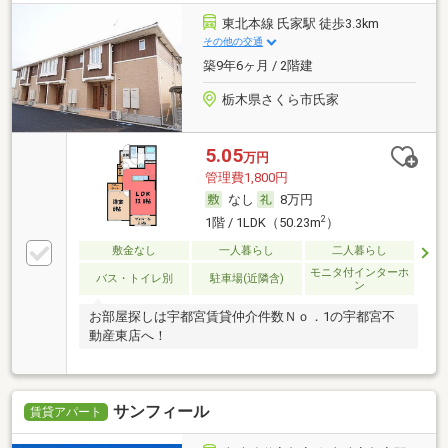
東北本線 氏家駅 徒歩3.3km
その他の交通
築9年6ヶ月 / 2階建
栃木県さくら市氏家
5.05
万円
管理費1,800円
なし
8万円
2
1階 / 1LDK（50.23m
）
敷金なし
一人暮らし
二人暮らし
モニタ付インターホ
バス・トイレ別
駐車場(近隣含)
ン
お部屋探しは宇都宮賃貸仲介件数Ｎｏ．1の宇都宮不
動産東店へ！
サンフィール
賃貸アパート