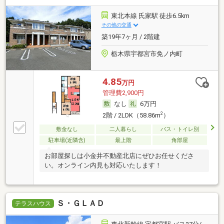
東北本線 氏家駅 徒歩6.5km
その他の交通
築19年7ヶ月 / 2階建
栃木県宇都宮市免ノ内町
4.85
万円
管理費2,900円
なし
6万円
2
2階 / 2LDK（58.86m
）
敷金なし
二人暮らし
バス・トイレ別
駐車場(近隣含)
最上階
角部屋
お部屋探しは小金井不動産北店にぜひお任せくださ
い。オンライン内見も対応いたします！
Ｓ・ＧＬＡＤ
テラスハウス