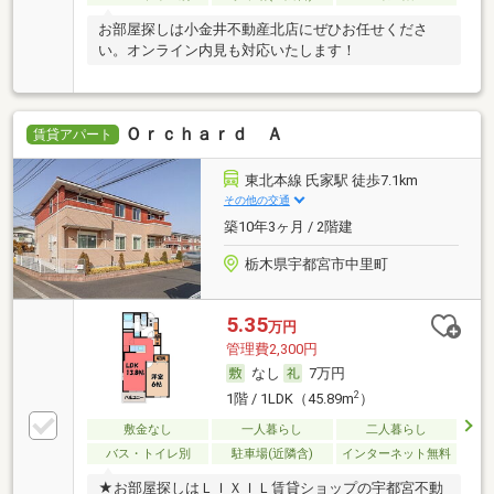
お部屋探しは小金井不動産北店にぜひお任せくださ
い。オンライン内見も対応いたします！
Ｏｒｃｈａｒｄ Ａ
賃貸アパート
東北本線 氏家駅 徒歩7.1km
その他の交通
築10年3ヶ月 / 2階建
栃木県宇都宮市中里町
5.35
万円
管理費2,300円
なし
7万円
2
1階 / 1LDK（45.89m
）
敷金なし
一人暮らし
二人暮らし
バス・トイレ別
駐車場(近隣含)
インターネット無料
★お部屋探しはＬＩＸＩＬ賃貸ショップの宇都宮不動