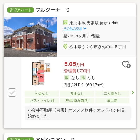
フルジーナ Ｃ
賃貸アパート
東北本線 氏家駅 徒歩3.7km
その他の交通
築20年3ヶ月 / 2階建
栃木県さくら市きぬの里５丁目
5.05
万円
管理費1,700円
なし
なし
2
2階 / 2LDK（60.17m
）
礼金なし
敷金なし
二人暮らし
バス・トイレ別
駐車場(近隣含)
最上階
小金井不動産【東店】オススメ物件！オンライン内見
始めました
アビシニアン Ｄ
賃貸アパート