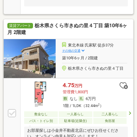
栃木県さくら市きぬの里４丁目 築10年6ヶ
賃貸アパート
月 2階建
東北本線 氏家駅 徒歩37分
その他の交通
築10年6ヶ月 / 2階建
栃木県さくら市きぬの里４丁目
4.75
万円
管理費1,800円
なし
6万円
2
1階 / 1LDK（32.44m
）
敷金なし
一人暮らし
二人暮らし
バス・トイレ別
駐車場(近隣含)
角部屋
お部屋探しは小金井不動産北店にぜひお任せくださ
い。オンライン内見も対応いたします！