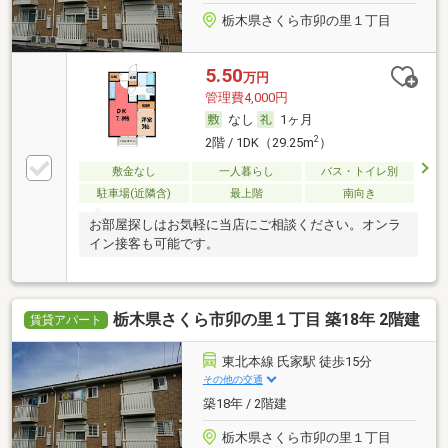
栃木県さくら市卯の里１丁目
5.50
万円
管理費4,000円
なし
1ヶ月
2
2階 / 1DK（29.25m
）
敷金なし
一人暮らし
バス・トイレ別
駐車場(近隣含)
最上階
南向き
お部屋探しはお気軽に当店にご相談ください。オンラ
イン接客も可能です。
栃木県さくら市卯の里１丁目 築18年 2階建
賃貸アパート
東北本線 氏家駅 徒歩15分
その他の交通
築18年 / 2階建
栃木県さくら市卯の里１丁目