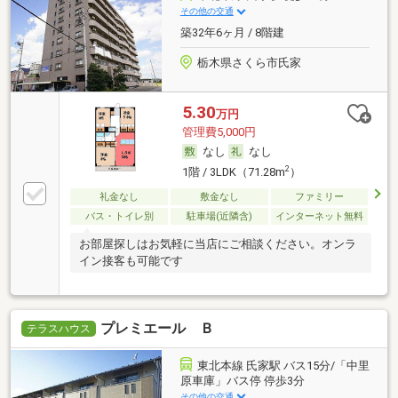
その他の交通
築32年6ヶ月 / 8階建
栃木県さくら市氏家
5.30
万円
管理費5,000円
なし
なし
2
1階 / 3LDK（71.28m
）
礼金なし
敷金なし
ファミリー
バス・トイレ別
駐車場(近隣含)
インターネット無料
お部屋探しはお気軽に当店にご相談ください。オンラ
イン接客も可能です
プレミエール Ｂ
テラスハウス
東北本線 氏家駅 バス15分/「中里
原車庫」バス停 停歩3分
その他の交通