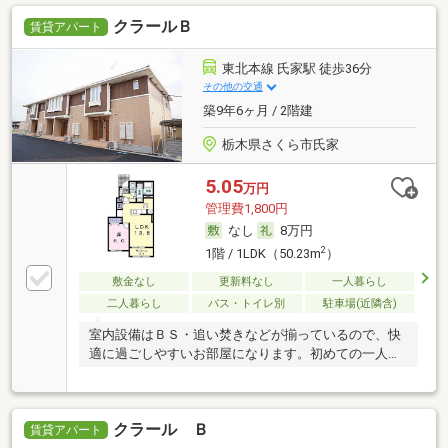
クラールＢ
賃貸アパート
東北本線 氏家駅 徒歩36分
その他の交通
築9年6ヶ月 / 2階建
栃木県さくら市氏家
5.05
万円
管理費1,800円
なし
8万円
2
1階 / 1LDK（50.23m
）
敷金なし
更新料なし
一人暮らし
二人暮らし
バス・トイレ別
駐車場(近隣含)
室内設備はＢＳ・追い焚きなどが揃っているので、快
適に過ごしやすいお部屋になります。初めての一人暮
らし
クラール Ｂ
賃貸アパート