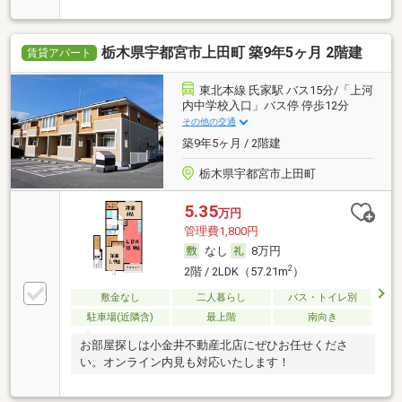
栃木県宇都宮市上田町 築9年5ヶ月 2階建
賃貸アパート
東北本線 氏家駅 バス15分/「上河
内中学校入口」バス停 停歩12分
その他の交通
築9年5ヶ月 / 2階建
栃木県宇都宮市上田町
5.35
万円
管理費1,800円
なし
8万円
2
2階 / 2LDK（57.21m
）
敷金なし
二人暮らし
バス・トイレ別
駐車場(近隣含)
最上階
南向き
お部屋探しは小金井不動産北店にぜひお任せくださ
い。オンライン内見も対応いたします！