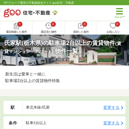
NTTグループ運営の不動産総合サイト goo住宅・不動産
1
0
0
0
最近検索した条件
最近見た物件
保存した条件
お気に入り
氏家駅(栃木県)の駐車場2台以上の賃貸物件
(賃
物件一覧
貸マンション・アパート)
新生活は愛車と一緒に
駐車場2台以上の賃貸物件特集
駅
変更する
東北本線/氏家
条件
変更する
駐車2台以上