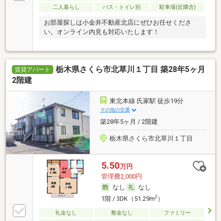
二人暮らし
バス・トイレ別
駐車場(近隣含)
お部屋探しは小金井不動産北店にぜひお任せくださ
い。オンライン内見も対応いたします！
栃木県さくら市北草川１丁目 築28年5ヶ月
賃貸アパート
2階建
東北本線 氏家駅 徒歩19分
その他の交通
築28年5ヶ月 / 2階建
栃木県さくら市北草川１丁目
5.50
万円
管理費2,000円
なし
なし
2
1階 / 3DK（51.29m
）
礼金なし
敷金なし
ファミリー