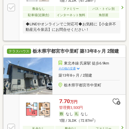
1階 / 3LDK（67.28m
）
敷金なし
ファミリー
バス・トイレ別
駐車場(近隣含)
インターネット無料
角部屋
◆LINEやオンラインでご対応可◆お気軽に【小金井不
動産元今泉店】にお問合せください！
栃木県宇都宮市中里町 築13年8ヶ月 2階建
テラスハウス
東北本線 氏家駅 徒歩6.9km
その他の交通
築13年8ヶ月 / 2階建
栃木県宇都宮市中里町
7.70
万円
管理費3,500円
なし
なし
2
1階 / 3LDK（72.87m
）
礼金なし
敷金なし
ファミリー