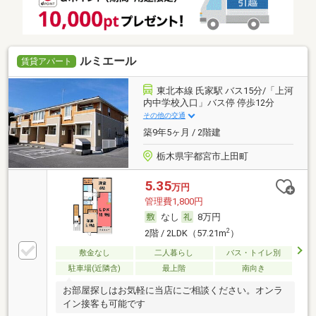
ルミエール
賃貸アパート
東北本線 氏家駅 バス15分/「上河
内中学校入口」バス停 停歩12分
その他の交通
築9年5ヶ月 / 2階建
栃木県宇都宮市上田町
5.35
万円
管理費1,800円
なし
8万円
2
2階 / 2LDK（57.21m
）
敷金なし
二人暮らし
バス・トイレ別
駐車場(近隣含)
最上階
南向き
お部屋探しはお気軽に当店にご相談ください。オンラ
イン接客も可能です