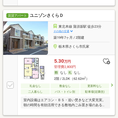
ユニゾンさくらＤ
賃貸アパート
東北本線 蒲須坂駅 徒歩23分
その他の交通
築19年7ヶ月 / 2階建
栃木県さくら市氏家
5.30
万円
管理費2,800円
なし
なし
2
2階 / 2LDK（62.62m
）
礼金なし
敷金なし
更新料なし
二人暮らし
バス・トイレ別
駐車場(近隣含)
室内設備はエアコン・ＢＳ・追い焚きなど大変充実。
朝の時間を有効活用できる敷地内ごみ置き場のあるお
住