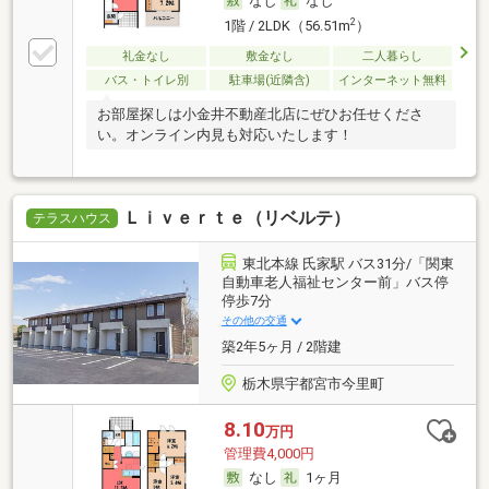
なし
なし
2
1階 / 2LDK（56.51m
）
礼金なし
敷金なし
二人暮らし
バス・トイレ別
駐車場(近隣含)
インターネット無料
お部屋探しは小金井不動産北店にぜひお任せくださ
い。オンライン内見も対応いたします！
Ｌｉｖｅｒｔｅ（リベルテ）
テラスハウス
東北本線 氏家駅 バス31分/「関東
自動車老人福祉センター前」バス停
停歩7分
その他の交通
築2年5ヶ月 / 2階建
栃木県宇都宮市今里町
8.10
万円
管理費4,000円
なし
1ヶ月