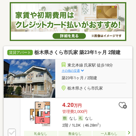
栃木県さくら市氏家 築23年1ヶ月 2階建
賃貸アパート
東北本線 氏家駅 徒歩18分
その他の交通
築23年1ヶ月 / 2階建
栃木県さくら市氏家
4.20
万円
管理費2,000円
なし
なし
2
2階 / 1LDK（46.28m
）
礼金なし
敷金なし
一人暮らし