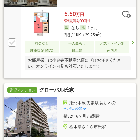
5.50
万円
管理費4,000円
なし
1ヶ月
2
2階 / 1DK（29.25m
）
敷金なし
一人暮らし
バス・トイレ別
駐車場(近隣含)
最上階
南向き
お部屋探しは小金井不動産北店にぜひお任せくださ
い。オンライン内見も対応いたします！
グローバル氏家
賃貸マンション
東北本線 氏家駅 徒歩27分
その他の交通
築32年6ヶ月 / 8階建
栃木県さくら市氏家