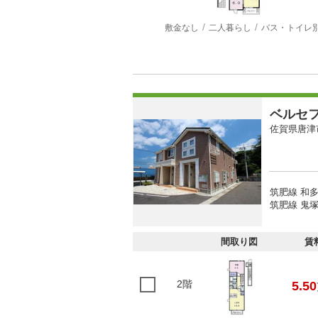
敷金なし
二人暮らし
バス・トイレ
ベルセ
佐賀県唐津
筑肥線 和多
筑肥線 鬼塚
間取り図
賃
2階
5.50