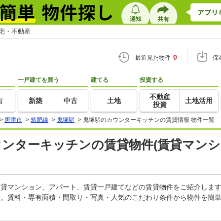
住宅・不動産
0
最近見た物件
保
一戸建てを買う
建てる
投資する
不動産
古
新築
中古
土地
土地活用
投資
>
唐津市
>
筑肥線
>
鬼塚駅
>
鬼塚駅のカウンターキッチンの賃貸情報 物件一覧
ウンターキッチンの賃貸物件(賃貸マンシ
の賃貸マンション、アパート、賃貸一戸建てなどの賃貸物件をご紹介しま
産。賃料・専有面積・間取り・写真・人気のこだわり条件から物件を簡単