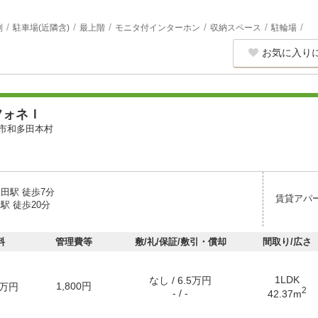
別
駐車場(近隣含)
最上階
モニタ付インターホン
収納スペース
駐輪場
お気に入り
フォネＩ
市和多田本村
田駅 徒歩7分
賃貸アパ
駅 徒歩20分
料
管理費等
敷/礼/保証/敷引・償却
間取り/広さ
1LDK
なし / 6.5万円
1,800円
万円
2
- / -
42.37m