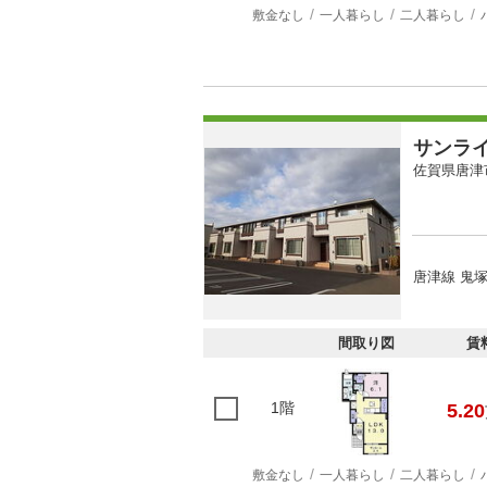
敷金なし
一人暮らし
二人暮らし
サンラ
佐賀県唐津
唐津線 鬼塚
間取り図
賃
1階
5.20
敷金なし
一人暮らし
二人暮らし