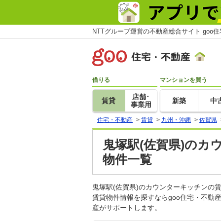
NTTグループ運営の不動産総合サイト goo
借りる
マンションを買う
店舗･
賃貸
新築
中
事業用
住宅・不動産
>
賃貸
>
九州・沖縄
>
佐賀県
鬼塚駅(佐賀県)のカ
物件一覧
鬼塚駅(佐賀県)のカウンターキッチン
賃貸物件情報を探すならgoo住宅・不動
産がサポートします。