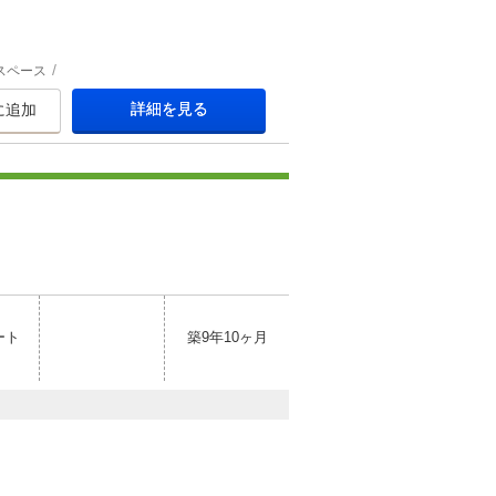
スペース
詳細を見る
に追加
ート
築9年10ヶ月