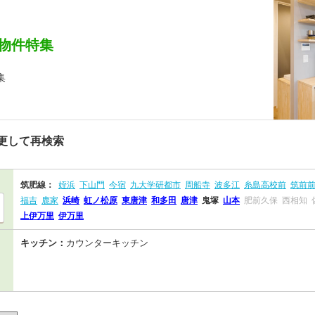
物件特集
集
更して再検索
筑肥線：
姪浜
下山門
今宿
九大学研都市
周船寺
波多江
糸島高校前
筑前
福吉
鹿家
浜崎
虹ノ松原
東唐津
和多田
唐津
鬼塚
山本
肥前久保
西相知
上伊万里
伊万里
キッチン：
カウンターキッチン