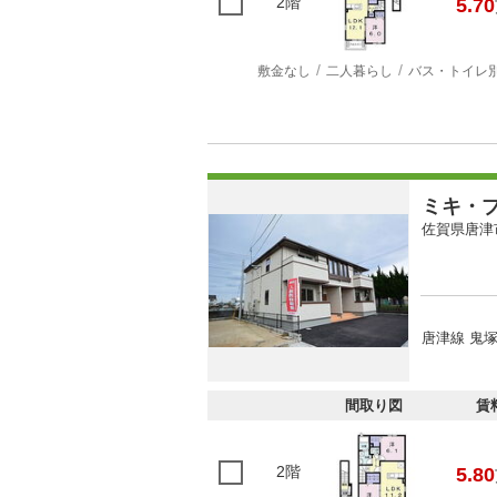
2階
5.70
敷金なし
二人暮らし
バス・トイレ
ミキ・
佐賀県唐津
唐津線 鬼塚
間取り図
賃
2階
5.80