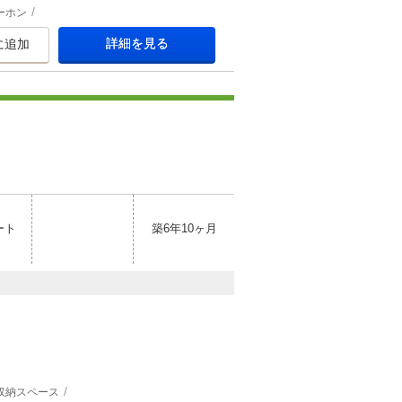
ーホン
詳細を見る
に追加
ート
築6年10ヶ月
収納スペース