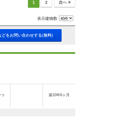
1
2
次へ
表示建物数
などをお問い合わせする(無料)
ート
築10年6ヶ月