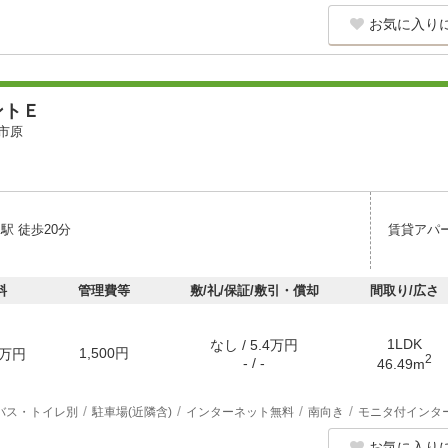
お気に入り
ントＥ
市原
駅 徒歩20分
賃貸アパ
料
管理費等
敷/礼/保証/敷引・償却
間取り/広さ
1LDK
なし / 5.4万円
1,500円
万円
2
- / -
46.49m
バス・トイレ別
駐車場(近隣含)
インターネット無料
南向き
モニタ付インタ
お気に入り