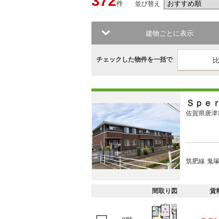
372
件
並び替え
建物ごとに表示
チェックした物件を一括で
Ｓｐｅ
佐賀県唐津
筑肥線 鬼塚
間取り図
賃