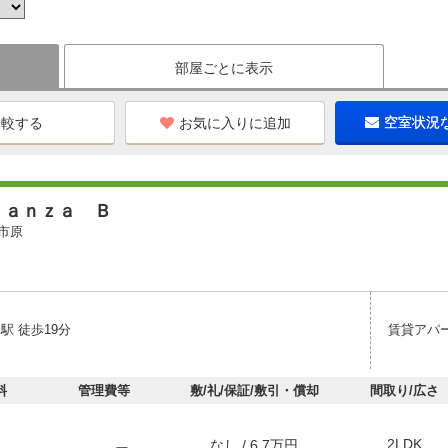
部屋ごとに表示
お気に入りに追加
空室状況
ｒａｎｚａ Ｂ
市原
駅 徒歩19分
賃貸アパ
料
管理費等
敷/礼/保証/敷引・償却
間取り/広さ
2LDK
なし / 6.7万円