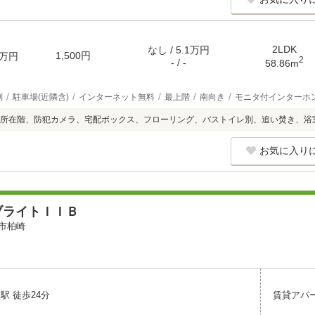
2LDK
なし / 5.1万円
1,500円
万円
2
- / -
58.86m
別
駐車場(近隣含)
インターネット無料
最上階
南向き
モニタ付インターホ
所在階、防犯カメラ、宅配ボックス、フローリング、バストイレ別、追い焚き、浴
お気に入り
ブライトＩＩＢ
市柏崎
駅 徒歩24分
賃貸アパ