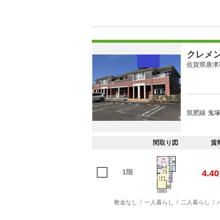
クレメ
佐賀県唐津
筑肥線 鬼塚
間取り図
賃
1階
4.40
敷金なし
一人暮らし
二人暮らし