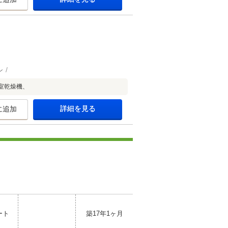
ン
室乾燥機、
詳細を見る
に追加
ート
築17年1ヶ月