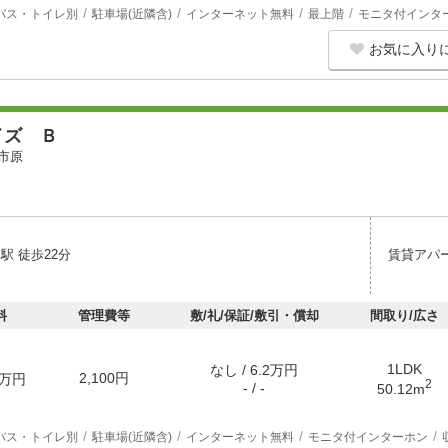
バス・トイレ別
駐車場(近隣含)
インターネット無料
最上階
モニタ付インタ
お気に入り
イズ Ｂ
市原
駅 徒歩22分
賃貸アパ
料
管理費等
敷/礼/保証/敷引・償却
間取り/広さ
1LDK
なし / 6.2万円
2,100円
万円
2
- / -
50.12m
バス・トイレ別
駐車場(近隣含)
インターネット無料
モニタ付インターホン