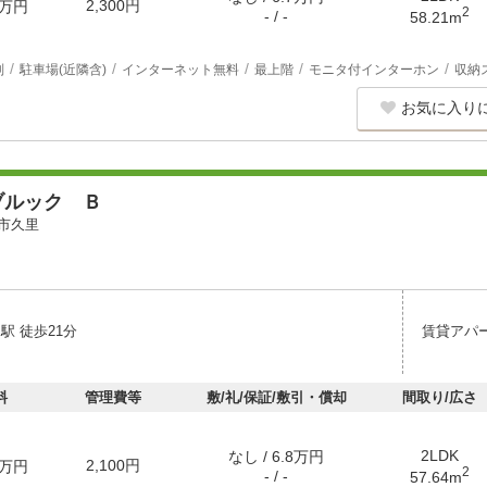
2,300円
万円
2
- / -
58.21m
別
駐車場(近隣含)
インターネット無料
最上階
モニタ付インターホン
収納
お気に入り
ブルック Ｂ
市久里
駅 徒歩21分
賃貸アパ
料
管理費等
敷/礼/保証/敷引・償却
間取り/広さ
2LDK
なし / 6.8万円
2,100円
万円
2
- / -
57.64m