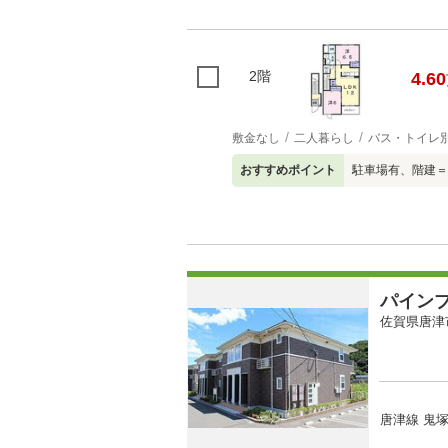
2階
4.60
敷金なし
二人暮らし
バス・トイレ
おすすめポイント
駐車場有、階建＝
パイン
佐賀県唐津
唐津線 鬼塚