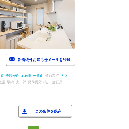
前原
美咲が丘
加布里
一貴山
筑前深江
大入
佐里
駒鳴
大川野
肥前長野
桃川
金石原
この条件を保存