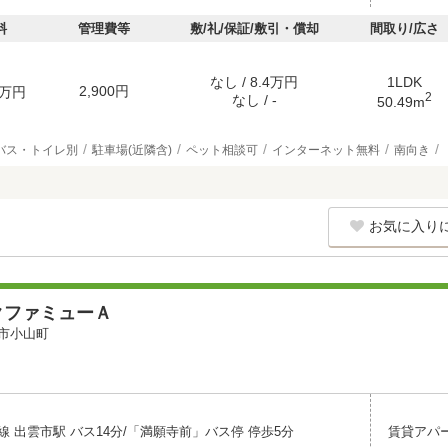
料
管理費等
敷/礼/保証/敷引・償却
間取り/広さ
なし / 8.4万円
1LDK
2,900円
万円
2
なし / -
50.49m
バス・トイレ別
駐車場(近隣含)
ペット相談可
インターネット無料
南向き
お気に入り
クファミューＡ
市小山町
 出雲市駅 バス14分/「満願寺前」バス停 停歩5分
賃貸アパ