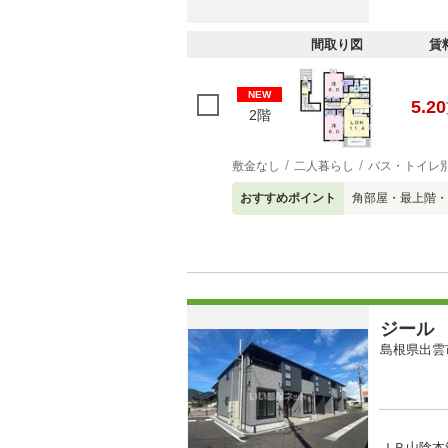
間取り図
賃
NEW
5.20
2階
敷金なし
二人暮らし
バス・トイレ
おすすめポイント
角部屋・最上階・
ジール
島根県出雲
ＪＲ山陰本