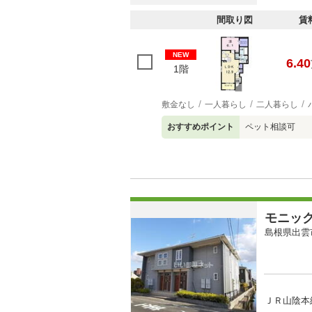
間取り図
賃
NEW
6.40
1階
敷金なし
一人暮らし
二人暮らし
おすすめポイント
ペット相談可
モニッ
島根県出雲
ＪＲ山陰本線