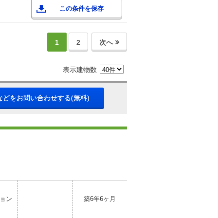
この条件を保存
1
2
次へ
表示建物数
などをお問い合わせする(無料)
ョン
築6年6ヶ月