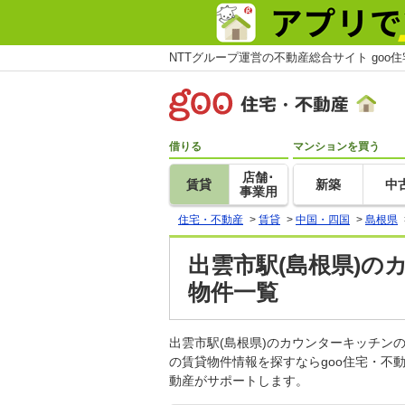
NTTグループ運営の不動産総合サイト goo
借りる
マンションを買う
店舗･
賃貸
新築
中
事業用
住宅・不動産
>
賃貸
>
中国・四国
>
島根県
出雲市駅(島根県)の
物件一覧
出雲市駅(島根県)のカウンターキッチ
の賃貸物件情報を探すならgoo住宅・不
動産がサポートします。