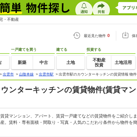
住宅・不動産
0
最近見た物件
保
一戸建てを買う
建てる
投資する
不動産
古
新築
中古
土地
土地活用
投資
>
出雲市
>
山陰本線
>
出雲市駅
>
出雲市駅のカウンターキッチンの賃貸情報 物件
カウンターキッチンの賃貸物件(賃貸マン
ンの賃貸マンション、アパート、賃貸一戸建てなどの賃貸物件をご紹介し
動産。賃料・専有面積・間取り・写真・人気のこだわり条件から物件を簡