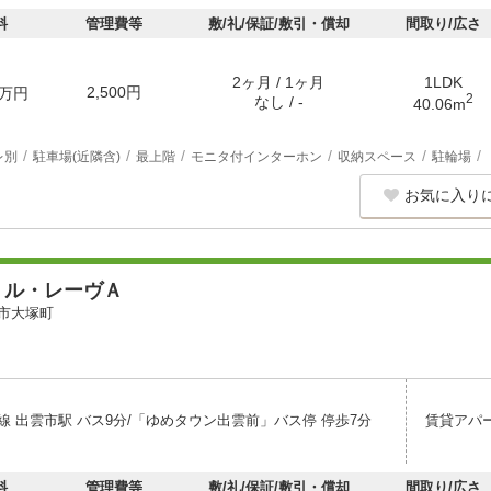
料
管理費等
敷/礼/保証/敷引・償却
間取り/広さ
2ヶ月 / 1ヶ月
1LDK
2,500円
万円
2
なし / -
40.06m
レ別
駐車場(近隣含)
最上階
モニタ付インターホン
収納スペース
駐輪場
お気に入り
・ル・レーヴＡ
市大塚町
線 出雲市駅 バス9分/「ゆめタウン出雲前」バス停 停歩7分
賃貸アパ
料
管理費等
敷/礼/保証/敷引・償却
間取り/広さ