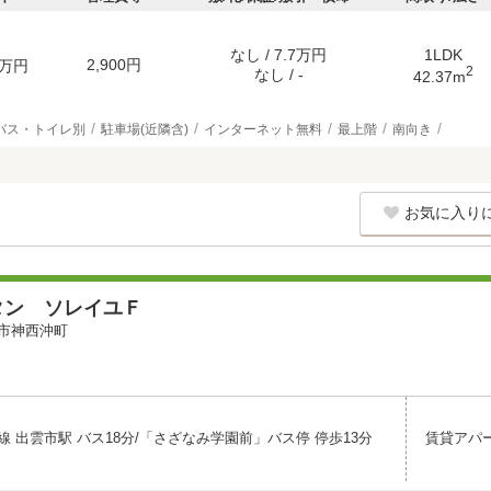
なし / 7.7万円
1LDK
2,900円
万円
2
なし / -
42.37m
バス・トイレ別
駐車場(近隣含)
インターネット無料
最上階
南向き
お気に入り
タン ソレイユＦ
市神西沖町
 出雲市駅 バス18分/「さざなみ学園前」バス停 停歩13分
賃貸アパ