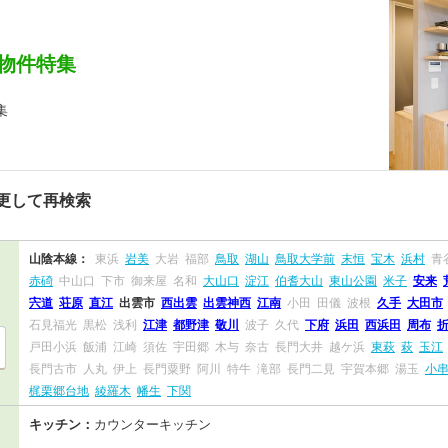
物件特集
集
更して再検索
山陰本線：
東浜
岩美
大岩
福部
鳥取
湖山
鳥取大学前
末恒
宝木
浜村
青
赤碕
中山口
下市
御来屋
名和
大山口
淀江
伯耆大山
東山公園
米子
安来
宍道
荘原
直江
出雲市
西出雲
出雲神西
江南
小田
田儀
波根
久手
大田市
石見福光
黒松
浅利
江津
都野津
敬川
波子
久代
下府
浜田
西浜田
周布
戸田小浜
飯浦
江崎
須佐
宇田郷
木与
奈古
長門大井
越ケ浜
東萩
萩
玉江
長門古市
人丸
伊上
長門粟野
阿川
特牛
滝部
長門二見
宇賀本郷
湯玉
小
梶栗郷台地
綾羅木
幡生
下関
キッチン：
カウンターキッチン