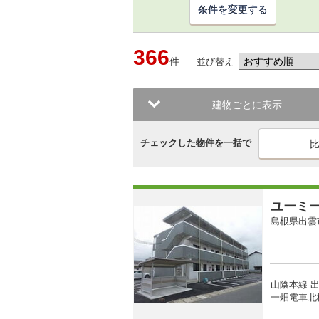
条件を変更する
366
件
並び替え
建物ごとに表示
チェックした物件を一括で
ユーミ
島根県出雲
山陰本線 出
一畑電車北