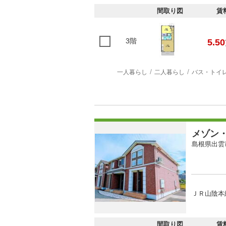
間取り図
賃
3階
5.50
一人暮らし
二人暮らし
バス・トイ
メゾン
島根県出雲
ＪＲ山陰本
間取り図
賃