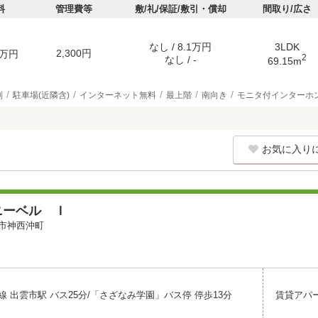
料
管理費等
敷/礼/保証/敷引・償却
間取り/広さ
なし / 8.1万円
3LDK
2,300円
万円
2
なし / -
69.15m
別
駐車場(近隣含)
インターネット無料
最上階
南向き
モニタ付インターホ
お気に入り
ニーベル Ｉ
市神西沖町
 出雲市駅 バス25分/「さざなみ学園」バス停 停歩13分
賃貸アパ