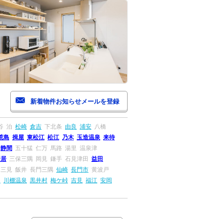
谷
泊
松崎
倉吉
下北条
由良
浦安
八橋
荒島
揖屋
東松江
松江
乃木
玉造温泉
来待
静間
五十猛
仁万
馬路
湯里
温泉津
折居
三保三隅
岡見
鎌手
石見津田
益田
三見
飯井
長門三隅
仙崎
長門市
黄波戸
串
川棚温泉
黒井村
梅ケ峠
吉見
福江
安岡