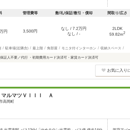
料
管理費等
敷/礼/保証/敷引・償却
間取り/広さ
なし / 7.2万円
2LDK
3,500円
万円
2
なし / -
59.82m
別
駐車場(近隣含)
最上階
角部屋
モニタ付インターホン
収納スペース
保証人不要／代行 ・初期費用カード決済可・家賃カード決済可
お気に入り
 マルマツＶＩＩＩ Ａ
市高岡町
線 出雲市駅 バス13分/「ゆめタウン出雲前」バス停 停歩14分
賃貸アパ