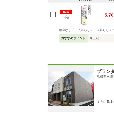
NEW
5.70
2階
敷金なし
一人暮らし
二人暮らし
おすすめポイント
最上階
プラン
島根県出雲
ＪＲ山陰本線