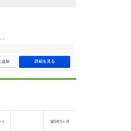
ン
詳細を見る
に追加
ート
築5年5ヶ月