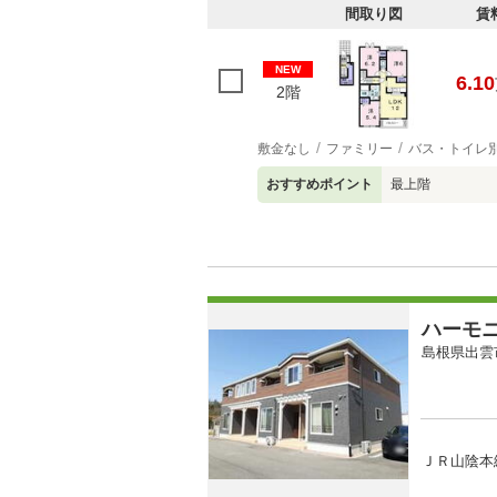
間取り図
賃
NEW
6.10
2階
敷金なし
ファミリー
バス・トイレ
おすすめポイント
最上階
ハーモ
島根県出雲
ＪＲ山陰本線