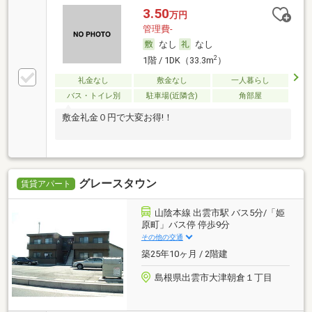
3.50
万円
管理費-
なし
なし
2
1階 / 1DK（33.3m
）
礼金なし
敷金なし
一人暮らし
バス・トイレ別
駐車場(近隣含)
角部屋
敷金礼金０円で大変お得!！
グレースタウン
賃貸アパート
山陰本線 出雲市駅 バス5分/「姫
原町」バス停 停歩9分
その他の交通
築25年10ヶ月 / 2階建
島根県出雲市大津朝倉１丁目