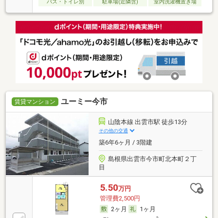
バス・トイレ別
駐車場(近隣含)
室内洗濯機置き場
ユーミー今市
賃貸マンション
山陰本線 出雲市駅 徒歩13分
その他の交通
築6年6ヶ月 / 3階建
島根県出雲市今市町北本町２丁
目
5.50
万円
管理費2,500円
2ヶ月
1ヶ月