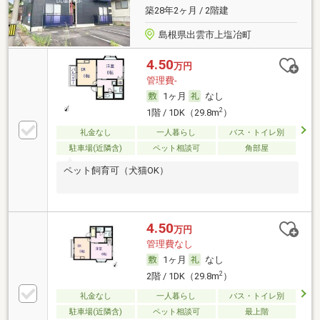
築28年2ヶ月 / 2階建
島根県出雲市上塩冶町
4.50
万円
管理費-
1ヶ月
なし
2
1階 / 1DK（29.8m
）
礼金なし
一人暮らし
バス・トイレ別
駐車場(近隣含)
ペット相談可
角部屋
ペット飼育可（犬猫OK）
4.50
万円
管理費なし
1ヶ月
なし
2
2階 / 1DK（29.8m
）
礼金なし
一人暮らし
バス・トイレ別
駐車場(近隣含)
ペット相談可
最上階