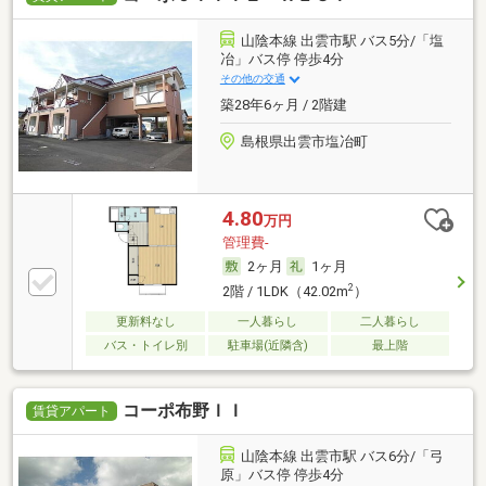
山陰本線 出雲市駅 バス5分/「塩
冶」バス停 停歩4分
その他の交通
築28年6ヶ月 / 2階建
島根県出雲市塩冶町
4.80
万円
管理費-
2ヶ月
1ヶ月
2
2階 / 1LDK（42.02m
）
更新料なし
一人暮らし
二人暮らし
バス・トイレ別
駐車場(近隣含)
最上階
コーポ布野ＩＩ
賃貸アパート
山陰本線 出雲市駅 バス6分/「弓
原」バス停 停歩4分