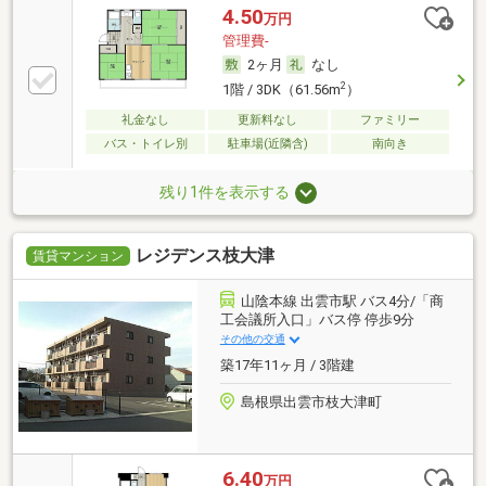
4.50
万円
管理費-
2ヶ月
なし
2
1階 / 3DK（61.56m
）
礼金なし
更新料なし
ファミリー
バス・トイレ別
駐車場(近隣含)
南向き
残り1件を表示する
レジデンス枝大津
賃貸マンション
山陰本線 出雲市駅 バス4分/「商
工会議所入口」バス停 停歩9分
その他の交通
築17年11ヶ月 / 3階建
島根県出雲市枝大津町
6.40
万円