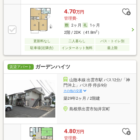
4.70
万円
管理費-
2ヶ月
1ヶ月
2
2階 / 2DK（41.8m
）
更新料なし
二人暮らし
バス・トイレ別
駐車場(近隣含)
インターネット無料
最上階
ガーデンハイツ
賃貸アパート
山陰本線 出雲市駅 バス12分/「神
門沖上」バス停 停歩9分
その他の交通
築29年2ヶ月 / 2階建
島根県出雲市知井宮町
4.80
万円
管理費-