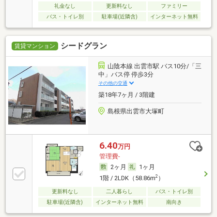
礼金なし
更新料なし
ファミリー
バス・トイレ別
駐車場(近隣含)
インターネット無料
シードグラン
賃貸マンション
山陰本線 出雲市駅 バス10分/「三
中」バス停 停歩3分
その他の交通
築18年7ヶ月 / 3階建
島根県出雲市大塚町
6.40
万円
管理費-
2ヶ月
1ヶ月
2
1階 / 2LDK（58.86m
）
更新料なし
二人暮らし
バス・トイレ別
駐車場(近隣含)
インターネット無料
南向き