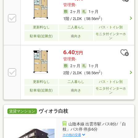
管理費-
2ヶ月
1ヶ月
2
1階 / 2LDK（58.56m
）
更新料なし
二人暮らし
バス・トイレ別
モニタ付インターホ
駐車場(近隣含)
南向き
ン
6.40
万円
管理費-
2ヶ月
1ヶ月
2
2階 / 2LDK（58.56m
）
更新料なし
二人暮らし
バス・トイレ別
モニタ付インターホ
駐車場(近隣含)
南向き
ン
ヴィオラ白枝
賃貸マンション
山陰本線 出雲市駅 バス8分/「白
枝」バス停 停歩6分
その他の交通