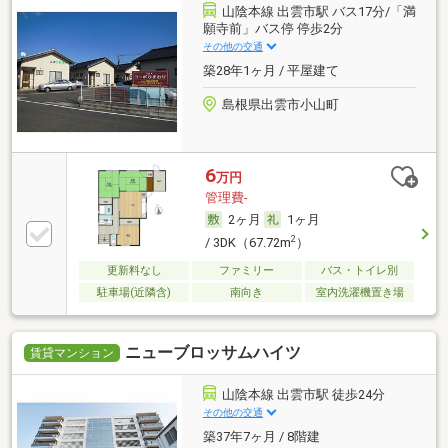
山陰本線 出雲市駅 バス17分/「満
願寺前」バス停 停歩2分
その他の交通
築28年1ヶ月 / 平屋建て
島根県出雲市小山町
6
万円
管理費-
2ヶ月
1ヶ月
2
/ 3DK（67.72m
）
更新料なし
ファミリー
バス・トイレ別
駐車場(近隣含)
南向き
室内洗濯機置き場
ニューブロッサムハイツ
賃貸マンション
山陰本線 出雲市駅 徒歩24分
その他の交通
築37年7ヶ月 / 8階建