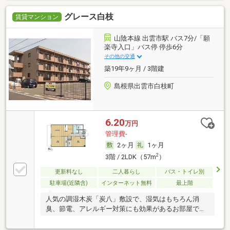
グレース白枝
賃貸マンション
山陰本線 出雲市駅 バス7分/「願
楽寺入口」バス停 停歩6分
その他の交通
築19年9ヶ月 / 3階建
島根県出雲市白枝町
6.20
万円
管理費-
2ヶ月
1ヶ月
2
3階 / 2LDK（57m
）
更新料なし
二人暮らし
バス・トイレ別
駐車場(近隣含)
インターネット無料
最上階
人気の調湿木炭「炭八」敷設で、湿気はもちろん消
臭、節電、アレルギー対策にも効果があるお部屋で
す。