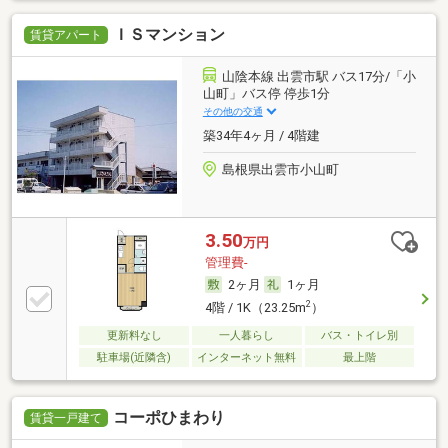
ＩＳマンション
賃貸アパート
山陰本線 出雲市駅 バス17分/「小
山町」バス停 停歩1分
その他の交通
築34年4ヶ月 / 4階建
島根県出雲市小山町
3.50
万円
管理費-
2ヶ月
1ヶ月
2
4階 / 1K（23.25m
）
更新料なし
一人暮らし
バス・トイレ別
駐車場(近隣含)
インターネット無料
最上階
コーポひまわり
賃貸一戸建て