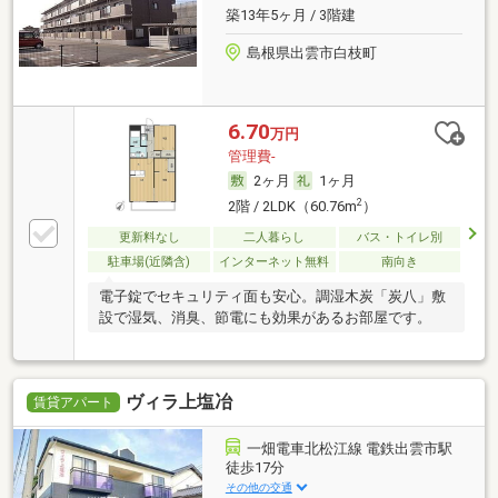
築13年5ヶ月 / 3階建
島根県出雲市白枝町
6.70
万円
管理費-
2ヶ月
1ヶ月
2
2階 / 2LDK（60.76m
）
更新料なし
二人暮らし
バス・トイレ別
駐車場(近隣含)
インターネット無料
南向き
電子錠でセキュリティ面も安心。調湿木炭「炭八」敷
設で湿気、消臭、節電にも効果があるお部屋です。
ヴィラ上塩冶
賃貸アパート
一畑電車北松江線 電鉄出雲市駅
徒歩17分
その他の交通