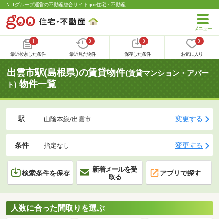
NTTグループ運営の不動産総合サイト goo住宅・不動産
1
0
0
0
最近検索した条件
最近見た物件
保存した条件
お気に入り
出雲市駅(島根県)の賃貸物件
(賃貸マンション・アパー
物件一覧
ト)
駅
変更する
山陰本線/出雲市
条件
変更する
指定なし
新着メールを受
検索条件を保存
アプリで探す
取る
人数に合った間取りを選ぶ