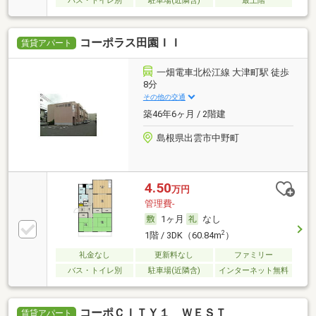
バス・トイレ別
駐車場(近隣含)
最上階
コーポラス田園ＩＩ
賃貸アパート
一畑電車北松江線 大津町駅 徒歩
8分
その他の交通
築46年6ヶ月 / 2階建
島根県出雲市中野町
4.50
万円
管理費-
1ヶ月
なし
2
1階 / 3DK（60.84m
）
礼金なし
更新料なし
ファミリー
バス・トイレ別
駐車場(近隣含)
インターネット無料
コーポＣＩＴＹ１ ＷＥＳＴ
賃貸アパート