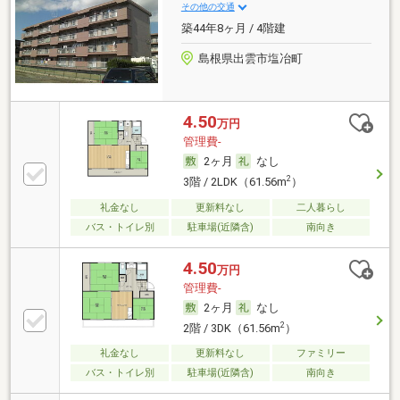
その他の交通
築44年8ヶ月 / 4階建
島根県出雲市塩冶町
4.50
万円
管理費-
2ヶ月
なし
2
3階 / 2LDK（61.56m
）
礼金なし
更新料なし
二人暮らし
バス・トイレ別
駐車場(近隣含)
南向き
4.50
万円
管理費-
2ヶ月
なし
2
2階 / 3DK（61.56m
）
礼金なし
更新料なし
ファミリー
バス・トイレ別
駐車場(近隣含)
南向き