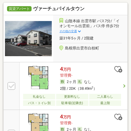
ヴァーチュパイルタウン
賃貸アパート
山陰本線 出雲市駅 バス7分/「イ
オンモール出雲前」バス停 停歩7分
その他の交通
築31年5ヶ月 / 2階建
島根県出雲市白枝町
4
万円
管理費-
2ヶ月
なし
2
2階 / 2DK（38.49m
）
礼金なし
更新料なし
二人暮らし
バス・トイレ別
駐車場(近隣含)
最上階
4
万円
管理費-
2ヶ月
なし