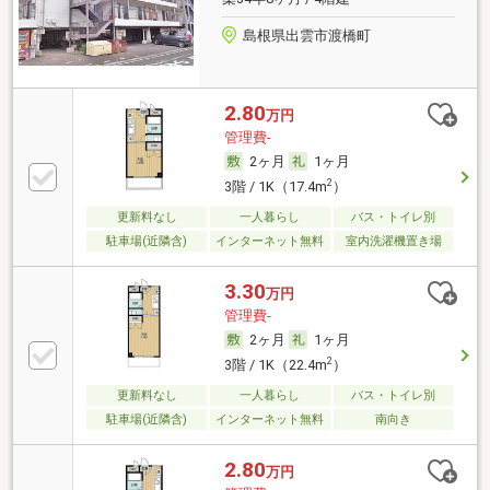
島根県出雲市渡橋町
2.80
万円
管理費-
2ヶ月
1ヶ月
2
3階 / 1K（17.4m
）
更新料なし
一人暮らし
バス・トイレ別
駐車場(近隣含)
インターネット無料
室内洗濯機置き場
3.30
万円
管理費-
2ヶ月
1ヶ月
2
3階 / 1K（22.4m
）
更新料なし
一人暮らし
バス・トイレ別
駐車場(近隣含)
インターネット無料
南向き
2.80
万円