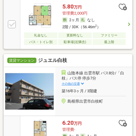
5.80
万円
管理費2,000円
2ヶ月
なし
2
2階 / 3DK（56.46m
）
礼金なし
更新料なし
ファミリー
バス・トイレ別
駐車場(近隣含)
最上階
ジュエル白枝
賃貸マンション
山陰本線 出雲市駅 バス8分/「白
枝」バス停 停歩7分
その他の交通
築16年3ヶ月 / 3階建
島根県出雲市白枝町
6.20
万円
管理費-