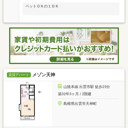
ペットＯＫの１ＤＫ
メゾン天神
賃貸アパート
山陰本線 出雲市駅 徒歩25分
築32年3ヶ月 / 2階建
島根県出雲市天神町