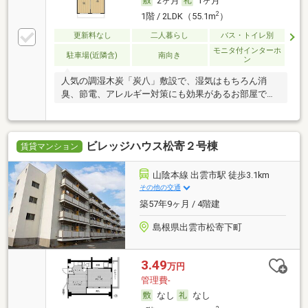
2ヶ月
1ヶ月
2
1階 / 2LDK（55.1m
）
更新料なし
二人暮らし
バス・トイレ別
モニタ付インターホ
駐車場(近隣含)
南向き
ン
人気の調湿木炭「炭八」敷設で、湿気はもちろん消
臭、節電、アレルギー対策にも効果があるお部屋で
す。
ビレッジハウス松寄２号棟
賃貸マンション
山陰本線 出雲市駅 徒歩3.1km
その他の交通
築57年9ヶ月 / 4階建
島根県出雲市松寄下町
3.49
万円
管理費-
なし
なし