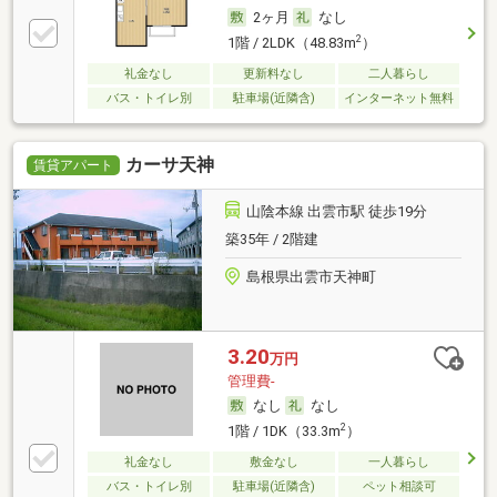
2ヶ月
なし
2
1階 / 2LDK（48.83m
）
礼金なし
更新料なし
二人暮らし
バス・トイレ別
駐車場(近隣含)
インターネット無料
カーサ天神
賃貸アパート
山陰本線 出雲市駅 徒歩19分
築35年 / 2階建
島根県出雲市天神町
3.20
万円
管理費-
なし
なし
2
1階 / 1DK（33.3m
）
礼金なし
敷金なし
一人暮らし
バス・トイレ別
駐車場(近隣含)
ペット相談可