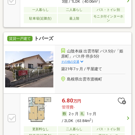
2
3階 / 1LDK（40.06m
）
一人暮らし
二人暮らし
バス・トイレ別
モニタ付インターホ
駐車場(近隣含)
最上階
ン
トパーズ
賃貸一戸建て
山陰本線 出雲市駅 バス5分/「姫
原町」バス停 停歩5分
その他の交通
築21年7ヶ月 / 平屋建て
島根県出雲市渡橋町
6.80
万円
管理費-
2ヶ月
1ヶ月
2
/ 2LDK（63.84m
）
更新料なし
二人暮らし
バス・トイレ別