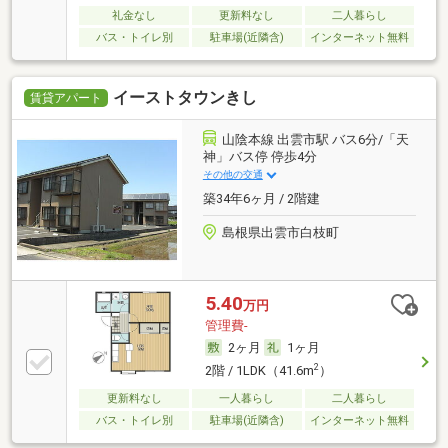
礼金なし
更新料なし
二人暮らし
バス・トイレ別
駐車場(近隣含)
インターネット無料
イーストタウンきし
賃貸アパート
山陰本線 出雲市駅 バス6分/「天
神」バス停 停歩4分
その他の交通
築34年6ヶ月 / 2階建
島根県出雲市白枝町
5.40
万円
管理費-
2ヶ月
1ヶ月
2
2階 / 1LDK（41.6m
）
更新料なし
一人暮らし
二人暮らし
バス・トイレ別
駐車場(近隣含)
インターネット無料