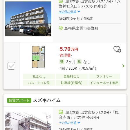
山陰本線 出雲市駅 バス17分/「八
野神社入口」バス停 停歩3分
その他の交通
築28年6ヶ月 / 4階建
島根県出雲市矢野町
5.70
万円
管理費-
2ヶ月
なし
2
4階 / 3LDK（70.57m
）
礼金なし
更新料なし
ファミリー
バス・トイレ別
駐車場(近隣含)
インターネット無料
スズキハイム
賃貸アパート
山陰本線 出雲市駅 バス3分/「観
音寺西」バス停 停歩4分
その他の交通
築34年8ヶ月 / 4階建