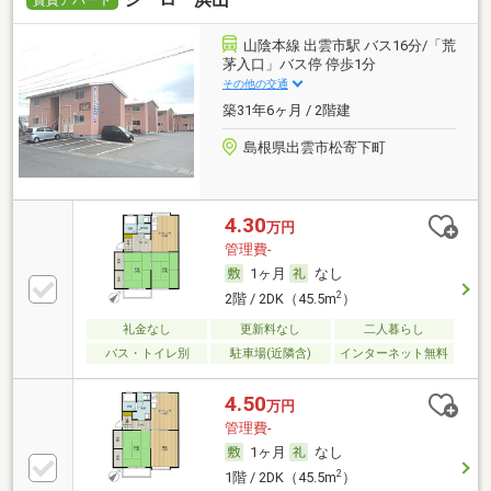
山陰本線 出雲市駅 バス16分/「荒
茅入口」バス停 停歩1分
その他の交通
築31年6ヶ月 / 2階建
島根県出雲市松寄下町
4.30
万円
管理費-
1ヶ月
なし
2
2階 / 2DK（45.5m
）
礼金なし
更新料なし
二人暮らし
バス・トイレ別
駐車場(近隣含)
インターネット無料
4.50
万円
管理費-
1ヶ月
なし
2
1階 / 2DK（45.5m
）