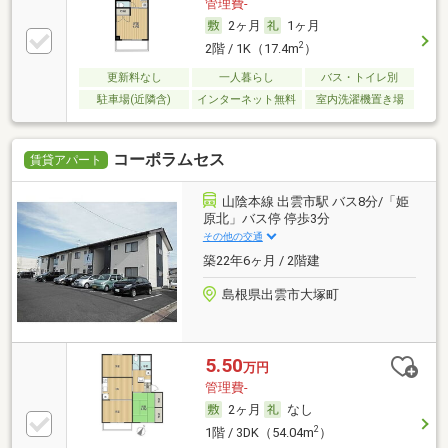
管理費-
2ヶ月
1ヶ月
2
2階 / 1K（17.4m
）
更新料なし
一人暮らし
バス・トイレ別
駐車場(近隣含)
インターネット無料
室内洗濯機置き場
コーポラムセス
賃貸アパート
山陰本線 出雲市駅 バス8分/「姫
原北」バス停 停歩3分
その他の交通
築22年6ヶ月 / 2階建
島根県出雲市大塚町
5.50
万円
管理費-
2ヶ月
なし
2
1階 / 3DK（54.04m
）