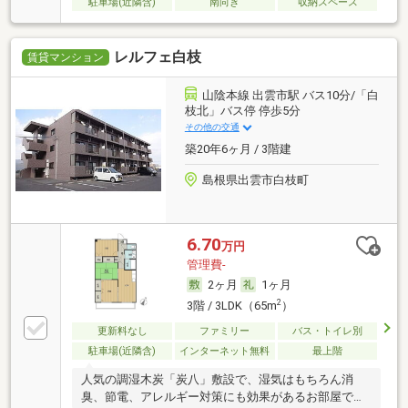
駐車場(近隣含)
南向き
収納スペース
レルフェ白枝
賃貸マンション
山陰本線 出雲市駅 バス10分/「白
枝北」バス停 停歩5分
その他の交通
築20年6ヶ月 / 3階建
島根県出雲市白枝町
6.70
万円
管理費-
2ヶ月
1ヶ月
2
3階 / 3LDK（65m
）
更新料なし
ファミリー
バス・トイレ別
駐車場(近隣含)
インターネット無料
最上階
人気の調湿木炭「炭八」敷設で、湿気はもちろん消
臭、節電、アレルギー対策にも効果があるお部屋で