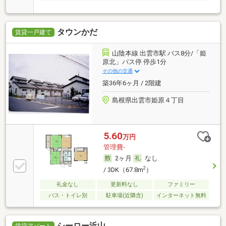
す。
タウンかだ
賃貸一戸建て
山陰本線 出雲市駅 バス8分/「姫
原北」バス停 停歩1分
その他の交通
築36年6ヶ月 / 2階建
島根県出雲市姫原４丁目
5.60
万円
管理費-
2ヶ月
なし
2
/ 3DK（67.8m
）
礼金なし
更新料なし
ファミリー
バス・トイレ別
駐車場(近隣含)
インターネット無料
シーロー浜山
賃貸アパート