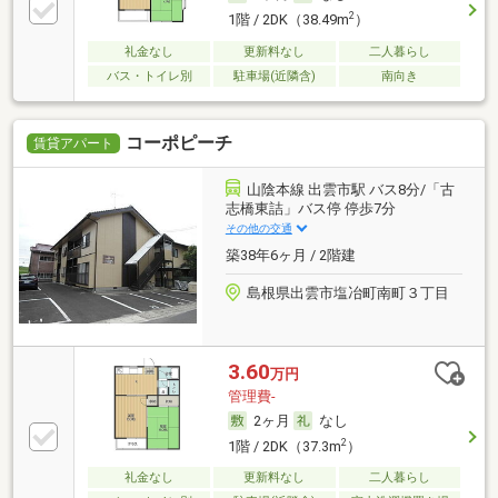
2
1階 / 2DK（38.49m
）
礼金なし
更新料なし
二人暮らし
バス・トイレ別
駐車場(近隣含)
南向き
コーポピーチ
賃貸アパート
山陰本線 出雲市駅 バス8分/「古
志橋東詰」バス停 停歩7分
その他の交通
築38年6ヶ月 / 2階建
島根県出雲市塩冶町南町３丁目
3.60
万円
管理費-
2ヶ月
なし
2
1階 / 2DK（37.3m
）
礼金なし
更新料なし
二人暮らし