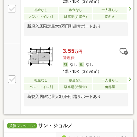
2
2階 / 1DK（28.98m
）
礼金なし
敷金なし
一人暮らし
バス・トイレ別
駐車場(近隣含)
南向き
新規入居限定最大3万円引越サポートあり
3.55
万円
管理費-
なし
なし
2
1階 / 1DK（28.98m
）
礼金なし
敷金なし
一人暮らし
バス・トイレ別
駐車場(近隣含)
角部屋
新規入居限定最大3万円引越サポートあり
サン・ジョルノ
賃貸マンション