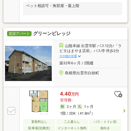
ペット相談可・角部屋・最上階
グリーンビレッジ
賃貸アパート
山陰本線 出雲市駅 バス12分/「ラ
ピタはまやま店前」バス停 停歩2分
その他の交通
築32年6ヶ月 / 2階建
島根県出雲市白枝町
4.40
万円
管理費-
2ヶ月
1ヶ月
2
1階 / 2DK（41.8m
）
更新料なし
二人暮らし
バス・トイレ別
駐車場(近隣含)
インターネット無料
南向き