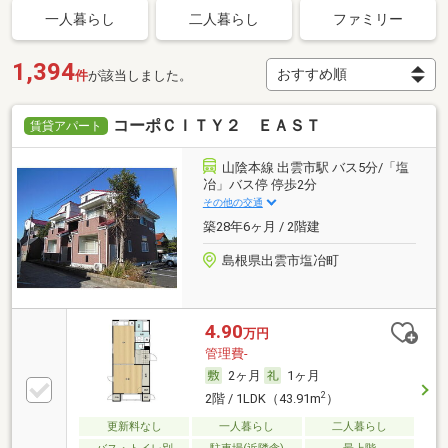
一人暮らし
二人暮らし
ファミリー
1,394
件
が該当しました。
コーポＣＩＴＹ２ ＥＡＳＴ
賃貸アパート
山陰本線 出雲市駅 バス5分/「塩
冶」バス停 停歩2分
その他の交通
築28年6ヶ月 / 2階建
島根県出雲市塩冶町
4.90
万円
管理費-
2ヶ月
1ヶ月
2
2階 / 1LDK（43.91m
）
更新料なし
一人暮らし
二人暮らし