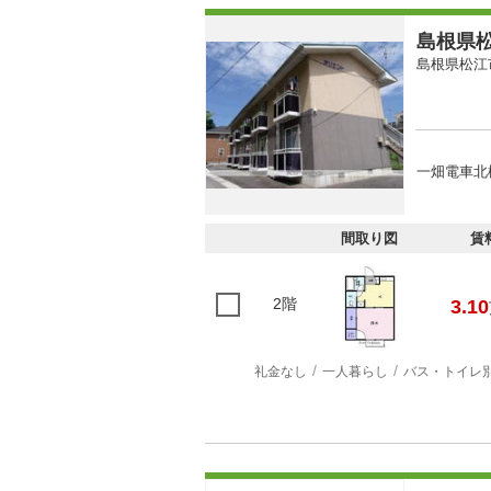
島根県松
島根県松江
一畑電車北
間取り図
賃
2階
3.10
礼金なし
一人暮らし
バス・トイレ