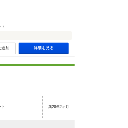
ン
詳細を見る
に追加
ート
築28年2ヶ月