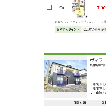
2階
7.30
敷金なし
ファミリー
バス・トイレ
おすすめポイント
松江市の物件情報
ヴィラ
島根県出雲
一畑電車北
一畑電車北
ＪＲ山陰本線
間取り図
賃