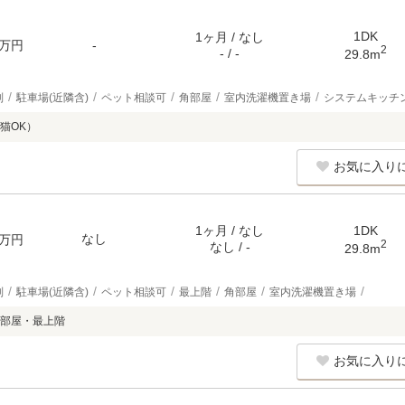
1DK
1ヶ月 / なし
万円
-
2
- / -
29.8m
別
駐車場(近隣含)
ペット相談可
角部屋
室内洗濯機置き場
システムキッチ
猫OK）
お気に入り
1ヶ月 / なし
1DK
なし
万円
2
なし / -
29.8m
別
駐車場(近隣含)
ペット相談可
最上階
角部屋
室内洗濯機置き場
部屋・最上階
お気に入り