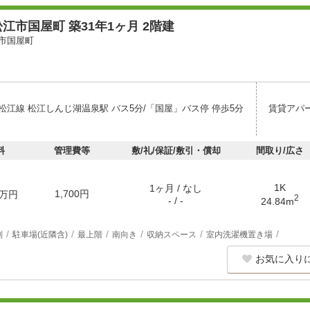
江市国屋町 築31年1ヶ月 2階建
市国屋町
松江線 松江しんじ湖温泉駅 バス5分/「国屋」バス停 停歩5分
賃貸アパ
料
管理費等
敷/礼/保証/敷引・償却
間取り/広さ
1K
1ヶ月 / なし
1,700円
万円
2
- / -
24.84m
別
駐車場(近隣含)
最上階
南向き
収納スペース
室内洗濯機置き場
お気に入り