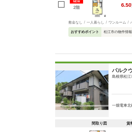
NEW
6.50
2階
敷金なし
一人暮らし
ワンルーム
おすすめポイント
松江市の物件情報
パルク
島根県松江
一畑電車北
間取り図
賃