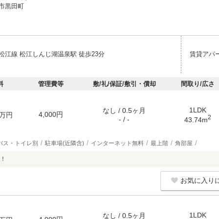
市黒田町
松江線 松江しんじ湖温泉駅 徒歩23分
賃貸アパ
料
管理費等
敷/礼/保証/敷引・償却
間取り/広さ
1LDK
なし / 0.5ヶ月
4,000円
万円
2
- / -
43.74m
バス・トイレ別
駐車場(近隣含)
インターネット無料
最上階
角部屋
！
お気に入り
1LDK
なし / 0.5ヶ月