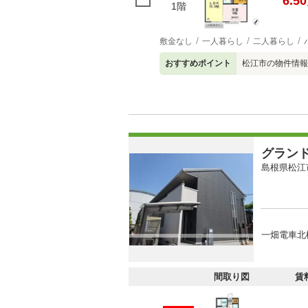
6.50
1階
敷金なし
一人暮らし
二人暮らし
おすすめポイント
松江市の物件情報
グラン
島根県松江
一畑電車北
間取り図
賃