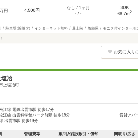
3DK
なし / 1ヶ月
4,500円
万円
2
- / -
68.7m
別
駐車場(近隣含)
インターネット無料
最上階
角部屋
モニタ付インターホ
！
お気に入り
上塩冶
市上塩冶町
松江線 電鉄出雲市駅 徒歩17分
松江線 出雲科学館パーク前駅 徒歩18分
賃貸アパ
 出雲市駅 徒歩19分
料
管理費等
敷/礼/保証/敷引・償却
間取り/広さ