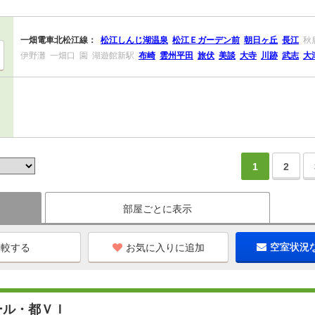
一畑電車北松江線：
松江しんじ湖温泉
松江Ｅガーデン前
朝日ヶ丘
長江
秋
伊野灘
一畑口
園
湖遊館新駅
布崎
雲州平田
旅伏
美談
大寺
川跡
武志
大
1
2
部屋ごとに表示
お気に入りに追加
空室状況
ール・都ＶＩ