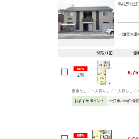
島根県松江
一畑電車北
間取り図
賃
NEW
6.75
2階
敷金なし
一人暮らし
二人暮らし
おすすめポイント
松江市の物件情報
NEW