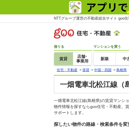
NTTグループ運営の不動産総合サイト goo
借りる
マンションを買う
店舗･
賃貸
新築
中
事業用
住宅・不動産
>
賃貸
>
中国・四国
>
島根県
一畑電車北松江線（島
一畑電車北松江線(島根県)の賃貸マン
物件情報を探すならgoo住宅・不動産。
サポートします。
探したい物件の路線・検索条件を変