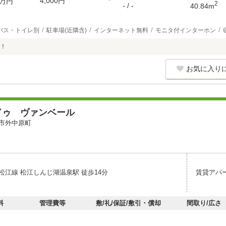
4,000円
万円
2
- / -
40.84m
バス・トイレ別
駐車場(近隣含)
インターネット無料
モニタ付インターホン
！
お気に入り
ドゥ ヴァンベール
市外中原町
松江線 松江しんじ湖温泉駅 徒歩14分
賃貸アパ
料
管理費等
敷/礼/保証/敷引・償却
間取り/広さ