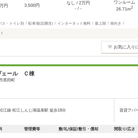
ワンルーム
なし / 2万円
3,500円
万円
2
- / -
26.71m
バス・トイレ別
駐車場(近隣含)
インターネット無料
最上階
南向き
！
お気に入り
ヴェール Ｃ棟
市黒田町
松江線 松江しんじ湖温泉駅 徒歩18分
賃貸アパ
料
管理費等
敷/礼/保証/敷引・償却
間取り/広さ