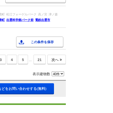
鹿町
松江フォーゲルパーク
高ノ宮
津ノ森
津町
出雲科学館パーク前
電鉄出雲市
この条件を保存
3
4
5
21
次へ
…
表示建物数
などをお問い合わせする(無料)