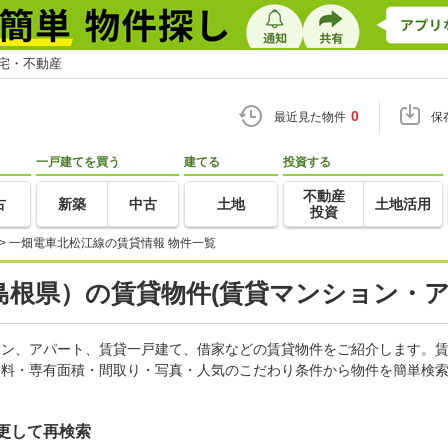
住宅・不動産
0
最近見た物件
保
一戸建てを買う
建てる
投資する
不動産
古
新築
中古
土地
土地活用
投資
>
一畑電車北松江線の賃貸情報 物件一覧
根県）の賃貸物件(賃貸マンション・ア
ション、アパート、賃貸一戸建て、借家などの賃貸物件をご紹介します。
賃料・専有面積・間取り・写真・人気のこだわり条件から物件を簡単検索
更して再検索