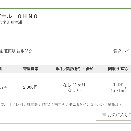
ドール ＯＨＮＯ
市斐川町沖洲
 荘原駅 徒歩23分
賃貸アパ
料
管理費等
敷/礼/保証/敷引・償却
間取り/広さ
なし / 1ヶ月
1LDK
2,000円
万円
2
なし / -
46.71m
バス・トイレ別
駐車場(近隣含)
南向き
モニタ付インターホン
駐輪場
お気に入り