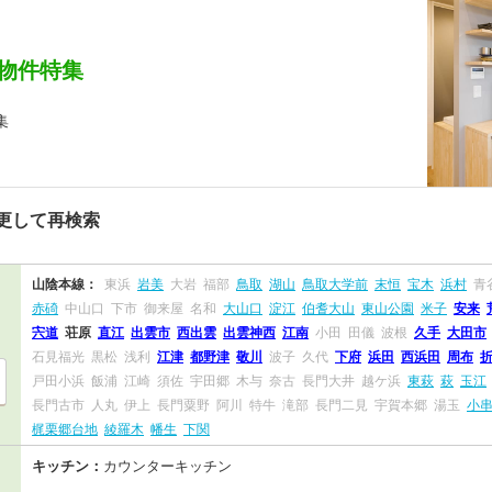
物件特集
集
更して再検索
山陰本線：
東浜
岩美
大岩
福部
鳥取
湖山
鳥取大学前
末恒
宝木
浜村
青
赤碕
中山口
下市
御来屋
名和
大山口
淀江
伯耆大山
東山公園
米子
安来
宍道
荘原
直江
出雲市
西出雲
出雲神西
江南
小田
田儀
波根
久手
大田市
石見福光
黒松
浅利
江津
都野津
敬川
波子
久代
下府
浜田
西浜田
周布
戸田小浜
飯浦
江崎
須佐
宇田郷
木与
奈古
長門大井
越ケ浜
東萩
萩
玉江
長門古市
人丸
伊上
長門粟野
阿川
特牛
滝部
長門二見
宇賀本郷
湯玉
小
梶栗郷台地
綾羅木
幡生
下関
キッチン：
カウンターキッチン