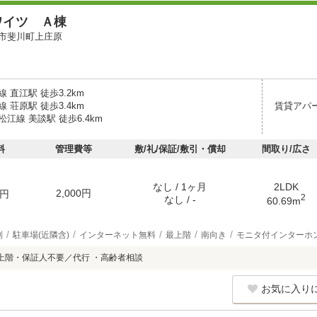
ワイツ Ａ棟
市斐川町上庄原
 直江駅 徒歩3.2km
 荘原駅 徒歩3.4km
賃貸アパ
江線 美談駅 徒歩6.4km
料
管理費等
敷/礼/保証/敷引・償却
間取り/広さ
なし / 1ヶ月
2LDK
2,000円
円
2
なし / -
60.69m
別
駐車場(近隣含)
インターネット無料
最上階
南向き
モニタ付インターホ
上階・保証人不要／代行 ・高齢者相談
お気に入り