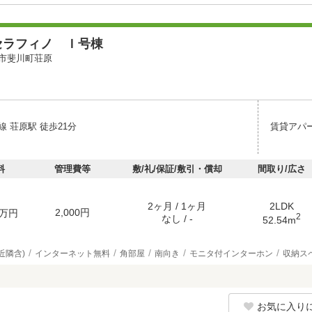
セラフィノ Ｉ号棟
市斐川町荘原
 荘原駅 徒歩21分
賃貸アパ
料
管理費等
敷/礼/保証/敷引・償却
間取り/広さ
2ヶ月 / 1ヶ月
2LDK
2,000円
万円
2
なし / -
52.54m
近隣含)
インターネット無料
角部屋
南向き
モニタ付インターホン
収納ス
お気に入り