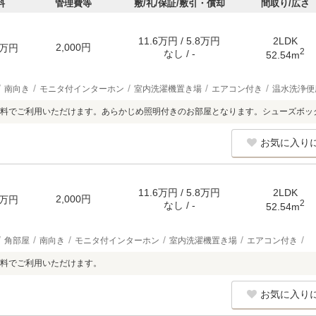
料
管理費等
敷/礼/保証/敷引・償却
間取り/広さ
11.6万円 / 5.8万円
2LDK
2,000円
万円
2
なし / -
52.54m
南向き
モニタ付インターホン
室内洗濯機置き場
エアコン付き
温水洗浄便
料でご利用いただけます。あらかじめ照明付きのお部屋となります。シューズボッ
お気に入り
11.6万円 / 5.8万円
2LDK
2,000円
万円
2
なし / -
52.54m
角部屋
南向き
モニタ付インターホン
室内洗濯機置き場
エアコン付き
料でご利用いただけます。
お気に入り