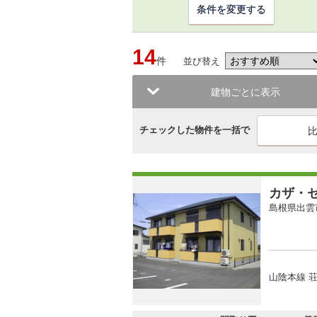
条件を変更する
14
件
並び替え
建物ごとに表示
チェックした物件を一括で
カザ・
島根県出雲
山陰本線 荘