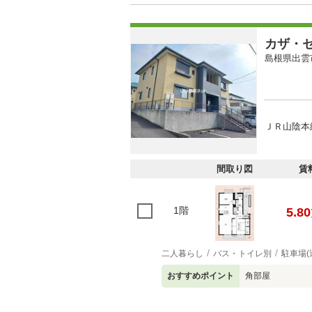
カザ・
島根県出雲
ＪＲ山陰本線
間取り図
賃
1階
5.80
二人暮らし
バス・トイレ別
駐車場(
おすすめポイント
角部屋