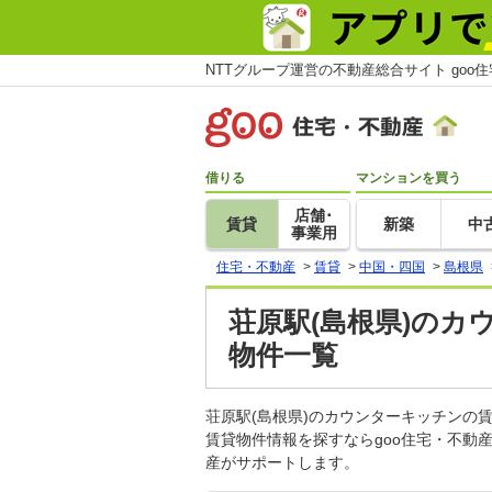
NTTグループ運営の不動産総合サイト goo
借りる
マンションを買う
店舗･
賃貸
新築
中
事業用
住宅・不動産
>
賃貸
>
中国・四国
>
島根県
荘原駅(島根県)のカ
物件一覧
荘原駅(島根県)のカウンターキッチン
賃貸物件情報を探すならgoo住宅・不動
産がサポートします。