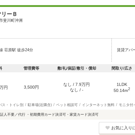
マリーＢ
市斐川町沖洲
 荘原駅 徒歩24分
賃貸アパ
料
管理費等
敷/礼/保証/敷引・償却
間取り/広さ
なし / 7.9万円
1LDK
3,500円
万円
2
なし / -
50.14m
バス・トイレ別
駐車場(近隣含)
ペット相談可
インターネット無料
モニタ付
証人不要／代行 ・初期費用カード決済可・家賃カード決済可
お気に入り