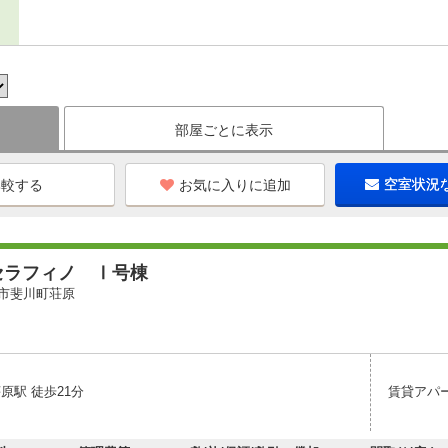
部屋ごとに表示
お気に入りに追加
空室状況
セラフィノ Ⅰ号棟
市斐川町荘原
原駅 徒歩21分
賃貸アパ