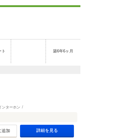
ート
築6年6ヶ月
インターホン
詳細を見る
に追加