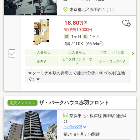
東京都北区赤羽西１丁目
18.80
万円
管理費10,000円
1ヶ月
1ヶ月
2
4階 / 1LDK（66.64m
）
一人暮らし
二人暮らし
バス・トイレ別
モニタ付インターホ
南向き
オートロック付き
ン
☆ターミナル駅の赤羽まで徒歩2分(約160ｍ)の好立地
です☆
ザ・パークハウス赤羽フロント
賃貸マンション
京浜東北・根岸線 赤羽駅 徒歩4
分
その他の交通
築3年8ヶ月 / 14階建