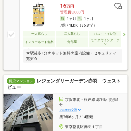
16
万円
管理費8,000円
1ヶ月
1ヶ月
2
7階 / 1LDK（36.8m
）
一人暮らし
二人暮らし
バス・トイレ別
モニタ付インターホ
インターネット無料
角部屋
ン
☆駅徒歩1分☆ネット無料☆室内設備・セキュリティ
充実☆
レジェンダリーガーデン赤羽 ウェスト
賃貸マンション
ビュー
京浜東北・根岸線 赤羽駅 徒歩5
分
その他の交通
築7年6ヶ月 / 14階建
東京都北区赤羽１丁目