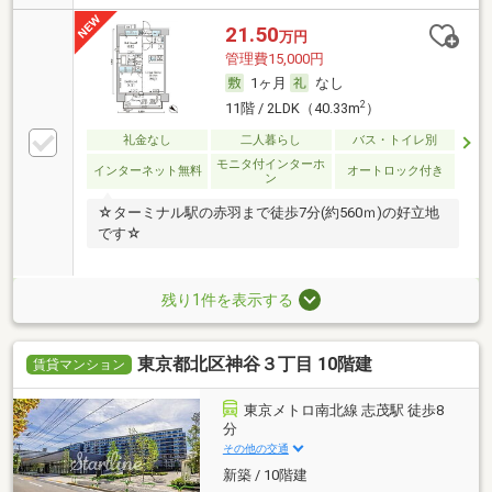
21.50
万円
管理費15,000円
1ヶ月
なし
2
11階 / 2LDK（40.33m
）
礼金なし
二人暮らし
バス・トイレ別
モニタ付インターホ
インターネット無料
オートロック付き
ン
☆ターミナル駅の赤羽まで徒歩7分(約560ｍ)の好立地
です☆
残り1件を表示する
東京都北区神谷３丁目 10階建
賃貸マンション
東京メトロ南北線 志茂駅 徒歩8
分
その他の交通
新築 / 10階建