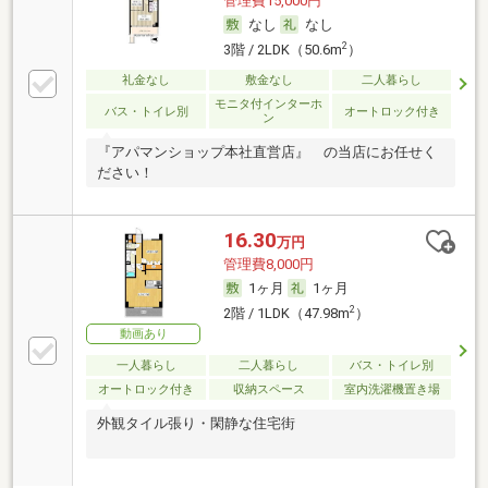
管理費15,000円
なし
なし
2
3階 / 2LDK（50.6m
）
礼金なし
敷金なし
二人暮らし
モニタ付インターホ
バス・トイレ別
オートロック付き
ン
『アパマンショップ本社直営店』 の当店にお任せく
ださい！
16.30
万円
管理費8,000円
1ヶ月
1ヶ月
2
2階 / 1LDK（47.98m
）
動画あり
一人暮らし
二人暮らし
バス・トイレ別
オートロック付き
収納スペース
室内洗濯機置き場
外観タイル張り・閑静な住宅街