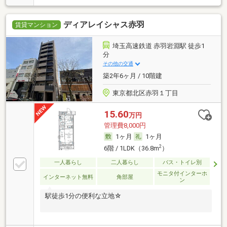
ディアレイシャス赤羽
賃貸マンション
埼玉高速鉄道 赤羽岩淵駅 徒歩1
分
その他の交通
築2年6ヶ月 / 10階建
東京都北区赤羽１丁目
15.60
万円
管理費8,000円
1ヶ月
1ヶ月
2
6階 / 1LDK（36.8m
）
一人暮らし
二人暮らし
バス・トイレ別
モニタ付インターホ
インターネット無料
角部屋
ン
駅徒歩1分の便利な立地☆