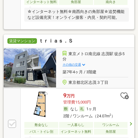
インターネット無料
角部屋
南向き
☆インターネット無料☆南西向きの角部屋☆追焚機能
など設備充実！オンライン接客・内見・契約可能。
ｔｒｉａｓ．Ｓ
賃貸マンション
東京メトロ南北線 志茂駅 徒歩5
分
その他の交通
築7年4ヶ月 / 3階建
東京都北区志茂３丁目
9
万円
管理費15,000円
なし
1ヶ月
2
2階 / ワンルーム（24.07m
）
敷金なし
一人暮らし
ワンルーム
バス・トイレ別
インターネット無料
角部屋