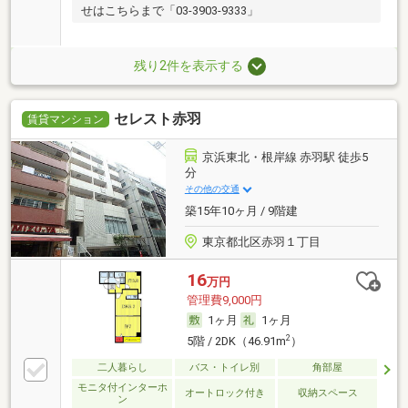
せはこちらまで「03-3903-9333」
残り2件を表示する
セレスト赤羽
賃貸マンション
京浜東北・根岸線 赤羽駅 徒歩5
分
その他の交通
築15年10ヶ月 / 9階建
東京都北区赤羽１丁目
16
万円
管理費9,000円
1ヶ月
1ヶ月
2
5階 / 2DK（46.91m
）
二人暮らし
バス・トイレ別
角部屋
モニタ付インターホ
オートロック付き
収納スペース
ン