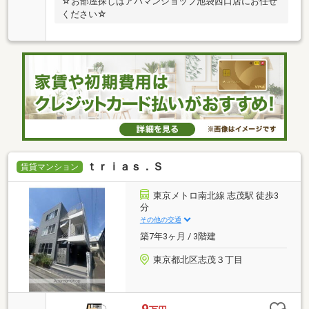
☆お部屋探しはアパマンショップ池袋西口店にお任せ
ください☆
ｔｒｉａｓ．Ｓ
賃貸マンション
東京メトロ南北線 志茂駅 徒歩3
分
その他の交通
築7年3ヶ月 / 3階建
東京都北区志茂３丁目
9