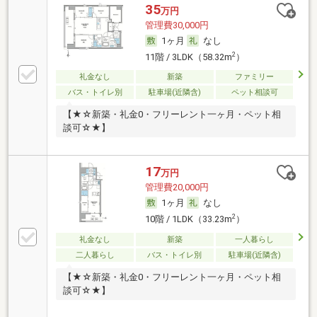
35
万円
管理費30,000円
1ヶ月
なし
2
11階 / 3LDK（58.32m
）
礼金なし
新築
ファミリー
バス・トイレ別
駐車場(近隣含)
ペット相談可
【★☆新築・礼金0・フリーレント一ヶ月・ペット相
談可☆★】
17
万円
管理費20,000円
1ヶ月
なし
2
10階 / 1LDK（33.23m
）
礼金なし
新築
一人暮らし
二人暮らし
バス・トイレ別
駐車場(近隣含)
【★☆新築・礼金0・フリーレント一ヶ月・ペット相
談可☆★】