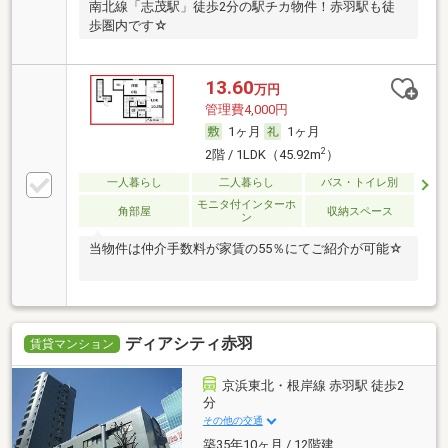
南北線「志茂駅」徒歩2分の駅チカ物件！赤羽駅も徒
歩圏内です☆
13.60
万円
管理費4,000円
1ヶ月
1ヶ月
2
2階 / 1LDK（45.92m
）
一人暮らし
二人暮らし
バス・トイレ別
モニタ付インターホ
角部屋
収納スペース
ン
当物件は仲介手数料が家賃の55％にてご紹介が可能☆
ディアシティ赤羽
賃貸マンション
京浜東北・根岸線 赤羽駅 徒歩2
分
その他の交通
築35年10ヶ月 / 12階建