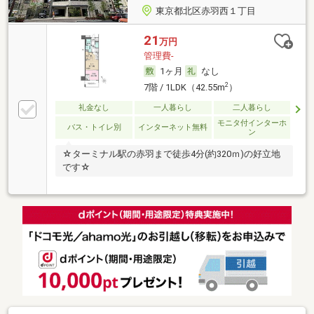
東京都北区赤羽西１丁目
21
万円
管理費-
1ヶ月
なし
2
7階 / 1LDK（42.55m
）
礼金なし
一人暮らし
二人暮らし
モニタ付インターホ
バス・トイレ別
インターネット無料
ン
☆ターミナル駅の赤羽まで徒歩4分(約320ｍ)の好立地
です☆