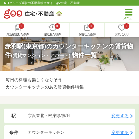
NTTグループ運営の不動産総合サイト goo住宅・不動産
1
0
0
0
最近検索した条件
最近見た物件
保存した条件
お気に入り
赤羽駅(東京都)のカウンターキッチンの賃貸物
件
物件一覧
(賃貸マンション・アパート)
毎日の料理も楽しくなりそう
カウンターキッチンのある賃貸物件特集
駅
変更する
京浜東北・根岸線/赤羽
条件
変更する
カウンターキッチン