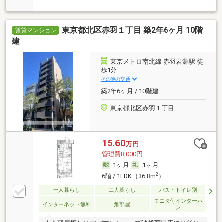
東京都北区赤羽１丁目 築2年6ヶ月 10階
賃貸マンション
建
東京メトロ南北線 赤羽岩淵駅 徒
歩1分
その他の交通
築2年6ヶ月 / 10階建
東京都北区赤羽１丁目
15.60
万円
管理費8,000円
1ヶ月
1ヶ月
2
6階 / 1LDK（36.8m
）
一人暮らし
二人暮らし
バス・トイレ別
モニタ付インターホ
インターネット無料
角部屋
ン