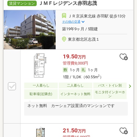
ＪＭＦレジデンス赤羽志茂
賃貸マンション
ＪＲ京浜東北線 赤羽駅 徒歩13分
その他の交通
築19年9ヶ月 / 5階建
東京都北区志茂１
19.50
万円
管理費8,000円
1ヶ月
1ヶ月
2
1階 / 1LDK（60.55m
）
一人暮らし
二人暮らし
バス・トイレ別
モニタ付インターホ
駐車場(近隣含)
インターネット無料
ン
ネット無料 カーシェア設置済のマンションです
21.50
万円