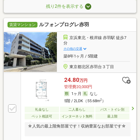
残り2件を表示する
ルフォンプログレ赤羽
賃貸マンション
京浜東北・根岸線 赤羽駅 徒歩7
分
その他の交通
築8年1ヶ月 / 5階建
東京都北区赤羽台３丁目
24.80
万円
管理費20,000円
1ヶ月
なし
2
5階 / 2LDK（55.68m
）
礼金なし
二人暮らし
バス・トイレ別
ペット相談可
インターネット無料
最上階
☆人気の最上階角部屋です！収納豊富なお部屋です☆