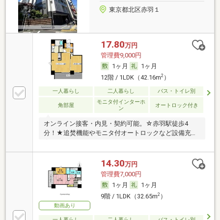
東京都北区赤羽１
17.80
万円
管理費9,000円
1ヶ月
1ヶ月
2
12階 / 1LDK（42.16m
）
一人暮らし
二人暮らし
バス・トイレ別
モニタ付インターホ
角部屋
オートロック付き
ン
オンライン接客・内見・契約可能。☆赤羽駅徒歩4
分！★追焚機能やモニタ付オートロックなど設備充実
☆
14.30
万円
管理費7,000円
1ヶ月
1ヶ月
2
9階 / 1LDK（32.65m
）
動画あり
一人暮らし
二人暮らし
バス・トイレ別