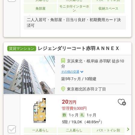
モニタ付インターホ
角部屋
収納スペース
ン
二人入居可・角部屋・日当り良好・初期費用カード決
済可
レジェンダリーコート赤羽ＡＮＮＥＸ
賃貸マンション
京浜東北・根岸線 赤羽駅 徒歩10
分
その他の交通
築5年7ヶ月 / 10階建
東京都北区赤羽２丁目
20
万円
管理費9,000円
1ヶ月
1ヶ月
2
5階 / 1SLDK（48.85m
）
一人暮らし
二人暮らし
バス・トイレ別