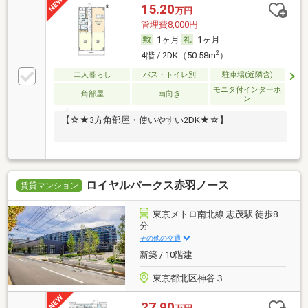
15.20
万円
管理費8,000円
1ヶ月
1ヶ月
2
4階 / 2DK（50.58m
）
二人暮らし
バス・トイレ別
駐車場(近隣含)
モニタ付インターホ
角部屋
南向き
ン
【☆★3方角部屋・使いやすい2DK★☆】
ロイヤルパークス赤羽ノース
賃貸マンション
東京メトロ南北線 志茂駅 徒歩8
分
その他の交通
新築 / 10階建
東京都北区神谷３
27.90