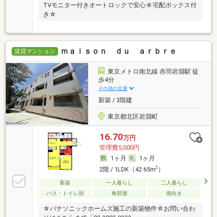
TVモニター付きオートロックで安心☆宅配ボックス付
き☆
ｍａｉｓｏｎ ｄｕ ａｒｂｒｅ
賃貸マンション
東京メトロ南北線 赤羽岩淵駅 徒
歩4分
その他の交通
新築 / 3階建
東京都北区岩淵町
16.70
万円
管理費5,000円
1ヶ月
1ヶ月
2
2階 / 1LDK（42.65m
）
新築
一人暮らし
二人暮らし
バス・トイレ別
角部屋
南向き
☆パナソニックホームズ施工の新築物件☆お問い合わ