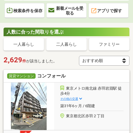
新着メールを受
検索条件を保存
アプリで探す
取る
人数に合った間取りを選ぶ
一人暮らし
二人暮らし
ファミリー
2,629
件
が該当しました。
コンフォール
賃貸マンション
東京メトロ南北線 赤羽岩淵駅 徒
歩4分
その他の交通
築31年6ヶ月 / 6階建
東京都北区赤羽２丁目