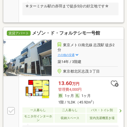
☆ターミナル駅の赤羽まで徒歩5分の好立地です☆
メゾン・ド・フォルテシモ一号館
賃貸アパート
東京メトロ南北線 志茂駅 徒歩2
分
その他の交通
築14年 / 3階建
東京都北区志茂３丁目
13.60
万円
管理費4,000円
1ヶ月
1ヶ月
2
1階 / 1LDK（45.92m
）
一人暮らし
二人暮らし
バス・トイレ別
モニタ付インターホ
収納スペース
室内洗濯機置き場
ン