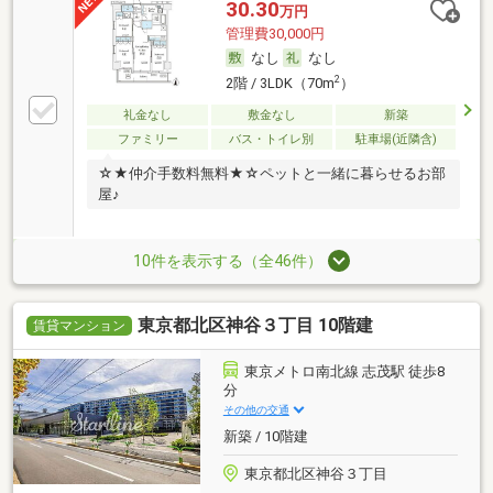
30.30
万円
管理費30,000円
なし
なし
2
2階 / 3LDK（70m
）
礼金なし
敷金なし
新築
ファミリー
バス・トイレ別
駐車場(近隣含)
☆★仲介手数料無料★☆ペットと一緒に暮らせるお部
屋♪
10件を表示する（全46件）
東京都北区神谷３丁目 10階建
賃貸マンション
東京メトロ南北線 志茂駅 徒歩8
分
その他の交通
新築 / 10階建
東京都北区神谷３丁目