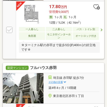
17.80
万円
管理費9,000円
1ヶ月
1ヶ月
2
12階 / 1LDK（42.16m
）
一人暮らし
二人暮らし
バス・トイレ別
モニタ付インターホ
角部屋
オートロック付き
ン
☆ターミナル駅の赤羽まで徒歩5分(約400ｍ)の好立地
です☆
フルハウス赤羽
賃貸マンション
埼京線 赤羽駅 徒歩7分
その他の交通
築4年4ヶ月 / 13階建
東京都北区赤羽１丁目