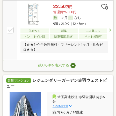
22.50
万円
管理費25,000円
1ヶ月
なし
2
9階 / 2LDK（42.45m
）
礼金なし
新築
二人暮らし
バス・トイレ別
駐車場(近隣含)
ペット相談可
【☆★仲介手数料無料・フリーレント1ヶ月・礼金ゼ
ロ★☆】
残り6件を表示する
レジェンダリーガーデン赤羽ウェストビ
賃貸マンション
ュー
埼玉高速鉄道 赤羽岩淵駅 徒歩5
分
その他の交通
築7年6ヶ月 / 14階建