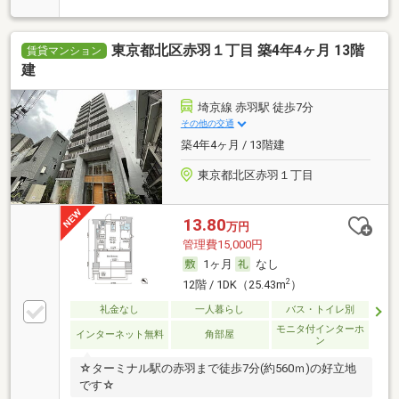
東京都北区赤羽１丁目 築4年4ヶ月 13階
賃貸マンション
建
埼京線 赤羽駅 徒歩7分
その他の交通
築4年4ヶ月 / 13階建
東京都北区赤羽１丁目
13.80
万円
管理費15,000円
1ヶ月
なし
2
12階 / 1DK（25.43m
）
礼金なし
一人暮らし
バス・トイレ別
モニタ付インターホ
インターネット無料
角部屋
ン
☆ターミナル駅の赤羽まで徒歩7分(約560ｍ)の好立地
です☆