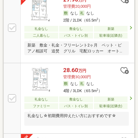
万円
管理費20,000円
なし
なし
2
2階 / 2LDK（65.5m
）
礼金なし
敷金なし
新築
二人暮らし
バス・トイレ別
駐車場(近隣含)
新築 敷金・礼金・フリーレント2ヶ月 ペット・ピ
アノ相談可 追焚 グリル 宅配ロッカー オートロ
ック
28.60
万円
管理費30,000円
なし
なし
2
4階 / 3LDK（65.5m
）
礼金なし
敷金なし
新築
ファミリー
バス・トイレ別
駐車場(近隣含)
礼金なし☆初期費用抑えたい方におすすめです☆