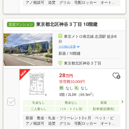
アノ相談可 追焚 グリル 宅配ロッカー オートロ
ック
東京都北区神谷３丁目 10階建
賃貸マンション
東京メトロ南北線 志茂駅 徒歩8
分
その他の交通
新築 / 10階建
東京都北区神谷３丁目
28
万円
管理費20,000円
なし
なし
2
3階 / 2LDK（65.5m
）
礼金なし
敷金なし
新築
二人暮らし
バス・トイレ別
駐車場(近隣含)
新築 敷金・礼金・フリーレント2ヶ月 ペット・ピ
アノ相談可 追焚 グリル 宅配ロッカー オートロ
ック