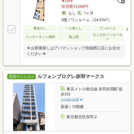
万円
管理費15,000円
なし
1ヶ月
2
3階 / ワンルーム（24.07m
）
敷金なし
一人暮らし
ワンルーム
モニタ付インターホ
インターネット無料
最上階
ン
☆お部屋探しはアパマンショップ池袋西口店にお任せ
ください☆
ルフォンプログレ赤羽マークス
賃貸マンション
東京メトロ南北線 赤羽岩淵駅 徒
歩2分
その他の交通
新築 / 12階建
東京都北区赤羽２