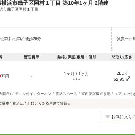
横浜市磯子区岡村１丁目 築10年1ヶ月 2階建
浜市磯子区岡村１丁目
岸線 根岸駅 徒歩26分
賃貸一戸
料
管理費等
敷/礼/保証/敷引・償却
間取り/広さ
2LDK
1ヶ月 / 1ヶ月
0
万円
-
2
- / -
62.93m
近隣含)
モニタ付インターホン
収納スペース
室内洗濯機置き場
エアコン付
で駐車可能☆広々とゆとりある戸建て賃貸☆
お気に入り