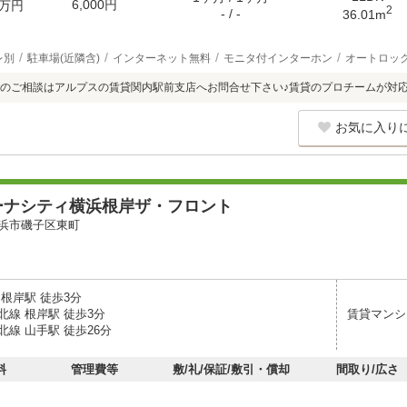
6,000円
万円
2
- / -
36.01m
レ別
駐車場(近隣含)
インターネット無料
モニタ付インターホン
オートロッ
のご相談はアルプスの賃貸関内駅前支店へお問合せ下さい♪賃貸のプロチームが対
お気に入り
ーナシティ横浜根岸ザ・フロント
浜市磯子区東町
根岸駅 徒歩3分
北線 根岸駅 徒歩3分
賃貸マンシ
線 山手駅 徒歩26分
料
管理費等
敷/礼/保証/敷引・償却
間取り/広さ