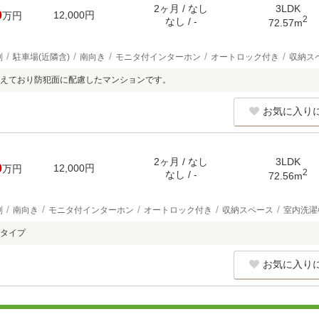
2ヶ月 / なし
3LDK
0
12,000円
万円
2
なし / -
72.57m
別
駐車場(近隣含)
南向き
モニタ付インターホン
オートロック付き
収納ス
えており防犯面に配慮したマンションです。
お気に入り
2ヶ月 / なし
3LDK
0
12,000円
万円
2
なし / -
72.56m
別
南向き
モニタ付インターホン
オートロック付き
収納スペース
室内洗濯
タイプ
お気に入り