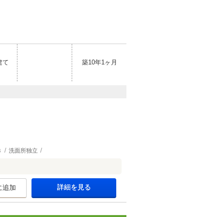
建て
築10年1ヶ月
き
洗面所独立
詳細を見る
に追加