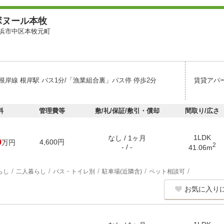
ボヌール本牧
浜市中区本牧元町
根岸線 根岸駅 バス1分/「漁業組合裏」バス停 停歩2分
賃貸アパ
料
管理費等
敷/礼/保証/敷引・償却
間取り/広さ
1LDK
なし / 1ヶ月
0
4,600円
万円
2
- / -
41.06m
らし
二人暮らし
バス・トイレ別
駐車場(近隣含)
ペット相談可
お気に入り