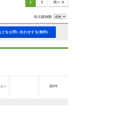
1
2
次へ
表示建物数
などをお問い合わせする(無料)
ョン
築6年