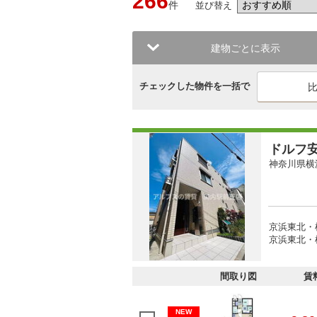
266
件
並び替え
建物ごとに表示
チェックした物件を一括で
ドルフ
神奈川県横
京浜東北・根
京浜東北・根
間取り図
賃
NEW