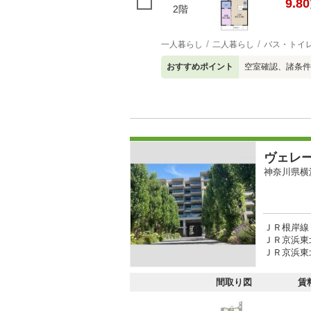
9.80
2階
一人暮らし
二人暮らし
バス・トイ
おすすめポイント
空室確認、諸条件
ヴェレ
神奈川県横
ＪＲ根岸線 
ＪＲ京浜東
ＪＲ京浜東北
間取り図
賃