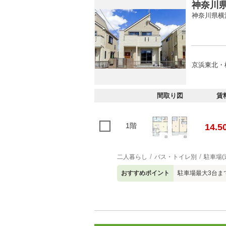
神奈川県
神奈川県横
京浜東北・根
間取り図
賃
1階
14.5
二人暮らし
バス・トイレ別
駐車場(
おすすめポイント
駐車場最大3台ま