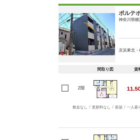
ポルテ
神奈川県横
京浜東北・
間取り図
賃
2階
11.5
敷金なし
更新料なし
新築
一人暮