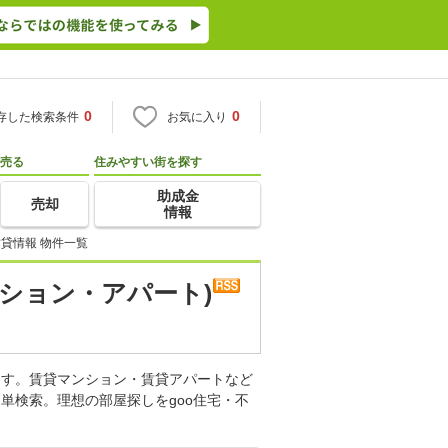
0
0
存した検索条件
お気に入り
売る
住みやすい街を探す
助成金
売却
情報
貸情報 物件一覧
ション・アパート)
ます。賃貸マンション・賃貸アパートなど
単検索。理想の部屋探しをgoo住宅・不