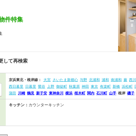
物件特集
集
更して再検索
京浜東北・根岸線：
大宮
さいたま新都心
与野
北浦和
浦和
南浦和
蕨
西
西日暮里
日暮里
鶯谷
上野
御徒町
秋葉原
神田
東京
有楽町
新橋
浜松町
蒲田
川崎
鶴見
新子安
東神奈川
横浜
桜木町
関内
石川町
山手
根岸
磯子
キッチン：
カウンターキッチン