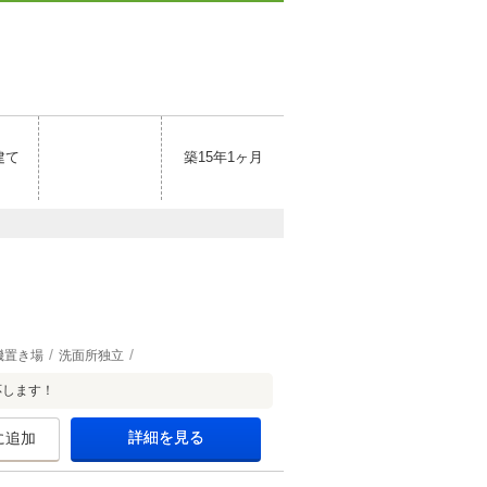
建て
築15年1ヶ月
機置き場
洗面所独立
応します！
詳細を見る
に追加