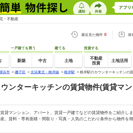
住宅・不動産
0
最近見た物件
保
一戸建てを買う
建てる
投資する
不動産
古
新築
中古
土地
土地活用
投資
横浜市
>
磯子区
>
京浜東北・根岸線
>
根岸駅
>
根岸駅のカウンターキッチンの賃
カウンターキッチンの賃貸物件(賃貸マン
ンの賃貸マンション、アパート、賃貸一戸建てなどの賃貸物件をご紹介し
動産。賃料・専有面積・間取り・写真・人気のこだわり条件から物件を簡