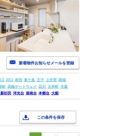
川口
川口
赤羽
東十条
王子
上中里
田端
田町
高輪ゲートウェイ
品川
大井町
大森
新杉田
洋光台
港南台
本郷台
大船
この条件を保存