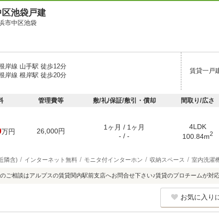
中区池袋戸建
浜市中区池袋
岸線 山手駅 徒歩12分
賃貸一戸
岸線 根岸駅 徒歩20分
料
管理費等
敷/礼/保証/敷引・償却
間取り/広さ
4LDK
1ヶ月 / 1ヶ月
0
26,000円
万円
2
- / -
100.84m
近隣含)
インターネット無料
モニタ付インターホン
収納スペース
室内洗濯
のご相談はアルプスの賃貸関内駅前支店へお問合せ下さい♪賃貸のプロチームが対
お気に入り