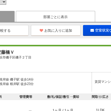
部屋ごとに表示
お気に入りに追加
空室状況
安藤橋Ｖ
浜市磯子区磯子２丁目
岸線 磯子駅 徒歩14分
賃貸マンシ
岸線 根岸駅 徒歩23分
料
管理費等
敷/礼/保証/敷引・償却
間取り/広さ
1LDK
1ヶ月 / 1ヶ月