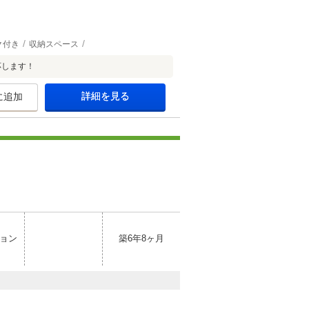
ク付き
収納スペース
応します！
詳細を見る
に追加
ョン
築6年8ヶ月