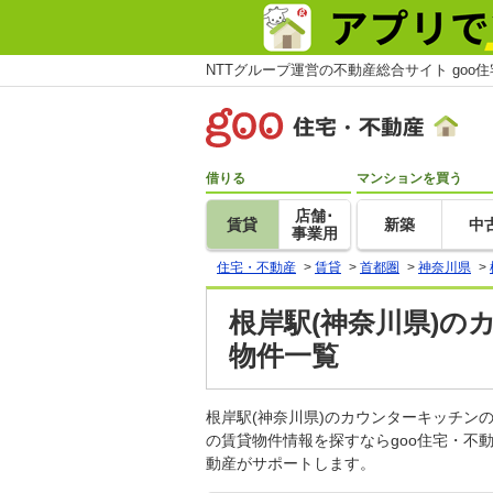
NTTグループ運営の不動産総合サイト goo
借りる
マンションを買う
店舗･
賃貸
新築
中
事業用
住宅・不動産
>
賃貸
>
首都圏
>
神奈川県
>
根岸駅(神奈川県)の
物件一覧
根岸駅(神奈川県)のカウンターキッチ
の賃貸物件情報を探すならgoo住宅・不
動産がサポートします。