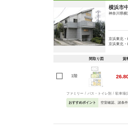
横浜市
神奈川県横
京浜東北・根
京浜東北・根
間取り図
賃
1階
26.8
ファミリー
バス・トイレ別
駐車場(
おすすめポイント
空室確認、諸条件