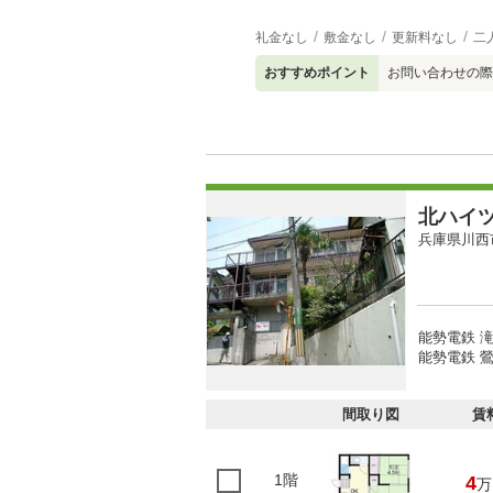
礼金なし
敷金なし
更新料なし
二
おすすめポイント
お問い合わせの際
北ハイ
兵庫県川西
能勢電鉄 滝
能勢電鉄 鶯
間取り図
賃
1階
4
万