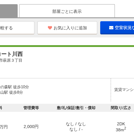
部屋ごとに表示
お気に入りに追加
空室状況
コート川西
市萩原３丁目
の森駅 徒歩10分
賃貸マンシ
山駅 徒歩8分
料
管理費等
敷/礼/保証/敷引・償却
間取り/広さ
なし / なし
2DK
2,000円
万円
2
なし / -
38m