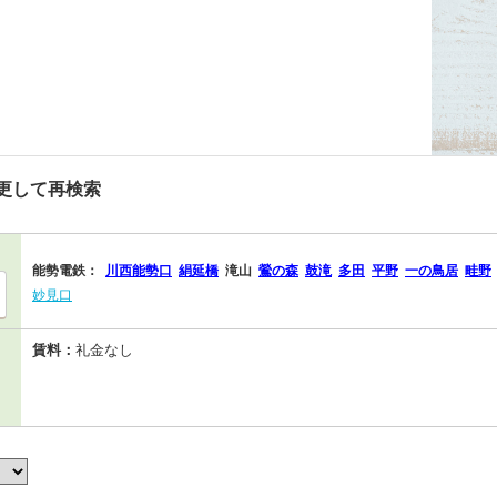
更して再検索
能勢電鉄：
川西能勢口
絹延橋
滝山
鶯の森
鼓滝
多田
平野
一の鳥居
畦野
妙見口
賃料：
礼金なし