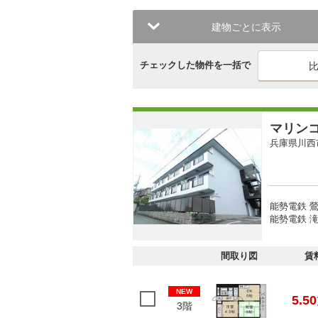
建物ごとに表示
チェックした物件を一括で
マリン
兵庫県川西
能勢電鉄 鶯
能勢電鉄 滝
間取り図
賃
NEW
5.50
3階