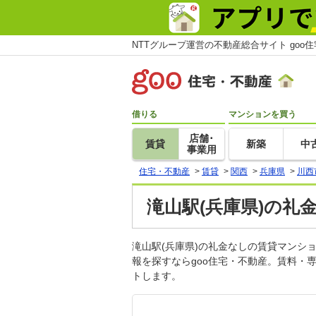
NTTグループ運営の不動産総合サイト goo
借りる
マンションを買う
店舗･
賃貸
新築
中
事業用
住宅・不動産
>
賃貸
>
関西
>
兵庫県
>
川西
滝山駅(兵庫県)の礼
滝山駅(兵庫県)の礼金なしの賃貸マン
報を探すならgoo住宅・不動産。賃料・
トします。