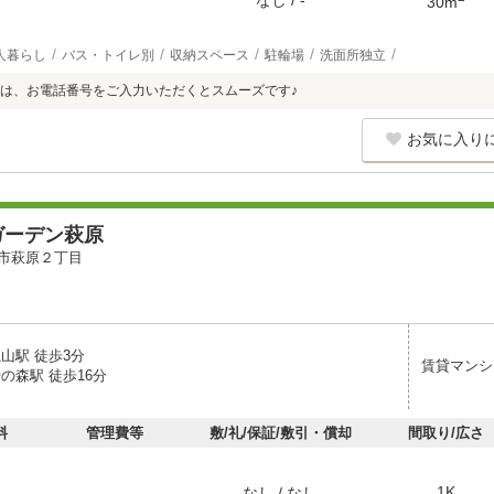
なし / -
30m
人暮らし
バス・トイレ別
収納スペース
駐輪場
洗面所独立
は、お電話番号をご入力いただくとスムーズです♪
お気に入り
ガーデン萩原
市萩原２丁目
山駅 徒歩3分
賃貸マンシ
の森駅 徒歩16分
料
管理費等
敷/礼/保証/敷引・償却
間取り/広さ
1K
なし / なし