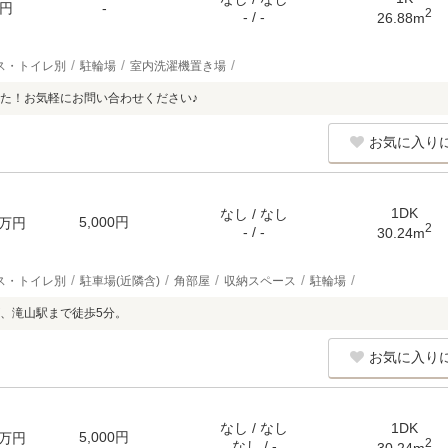
円
-
2
- / -
26.88m
ス・トイレ別
駐輪場
室内洗濯機置き場
た！お気軽にお問い合わせください♪
お気に入り
1DK
なし / なし
5,000円
万円
2
- / -
30.24m
ス・トイレ別
駐車場(近隣含)
角部屋
収納スペース
駐輪場
、滝山駅まで徒歩5分。
お気に入り
なし / なし
1DK
5,000円
万円
2
なし / -
30.24m