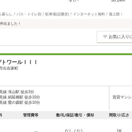
人暮らし
バス・トイレ別
駐車場(近隣含)
インターネット無料
最上階
件出ました！
お気に入り
デトワールＩＩＩ
市出在家町
見線 滝山駅 徒歩3分
線 絹延橋駅 徒歩10分
賃貸マンシ
線 鶯の森駅 徒歩10分
料
管理費等
敷/礼/保証/敷引・償却
間取り/広さ
なし / なし
1K