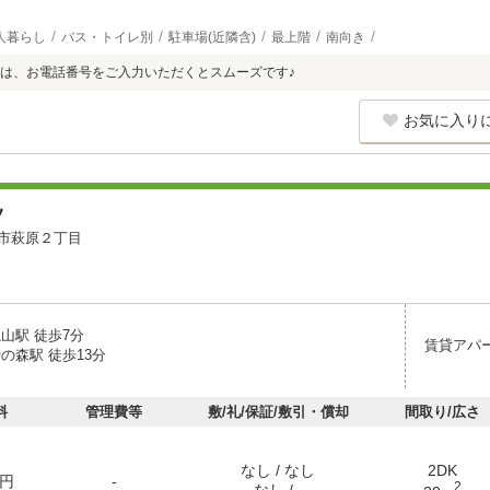
人暮らし
バス・トイレ別
駐車場(近隣含)
最上階
南向き
は、お電話番号をご入力いただくとスムーズです♪
お気に入り
ツ
市萩原２丁目
山駅 徒歩7分
賃貸アパ
の森駅 徒歩13分
料
管理費等
敷/礼/保証/敷引・償却
間取り/広さ
なし / なし
2DK
円
-
2