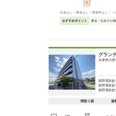
礼金なし
敷金なし
更新料なし
一
おすすめポイント
敷金・礼金ゼロ物
グラン
兵庫県川西
能勢電鉄妙
能勢電鉄妙見
能勢電鉄妙見
間取り図
賃