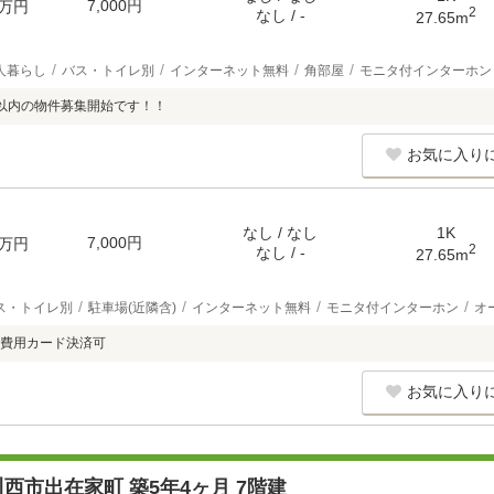
7,000円
万円
2
なし / -
27.65m
人暮らし
バス・トイレ別
インターネット無料
角部屋
モニタ付インターホン
以内の物件募集開始です！！
お気に入り
なし / なし
1K
7,000円
万円
2
なし / -
27.65m
ス・トイレ別
駐車場(近隣含)
インターネット無料
モニタ付インターホン
オ
費用カード決済可
お気に入り
西市出在家町 築5年4ヶ月 7階建