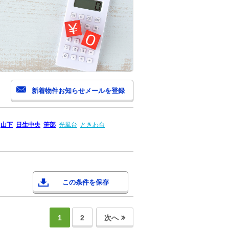
山下
日生中央
笹部
光風台
ときわ台
この条件を保存
1
2
次へ