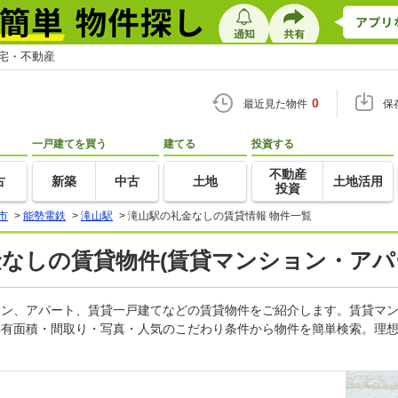
住宅・不動産
0
最近見た物件
保
一戸建てを買う
建てる
投資する
不動産
古
新築
中古
土地
土地活用
投資
市
>
能勢電鉄
>
滝山駅
>
滝山駅の礼金なしの賃貸情報 物件一覧
金なしの賃貸物件(賃貸マンション・アパ
ション、アパート、賃貸一戸建てなどの賃貸物件をご紹介します。賃貸マ
専有面積・間取り・写真・人気のこだわり条件から物件を簡単検索。理想