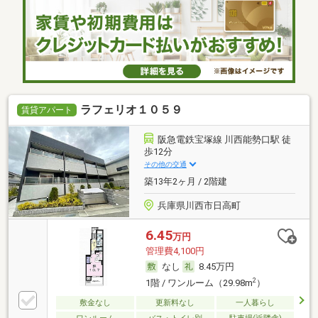
ラフェリオ１０５９
賃貸アパート
阪急電鉄宝塚線 川西能勢口駅 徒
歩12分
その他の交通
築13年2ヶ月 / 2階建
兵庫県川西市日高町
6.45
万円
管理費4,100円
なし
8.45万円
2
1階 / ワンルーム（29.98m
）
敷金なし
更新料なし
一人暮らし