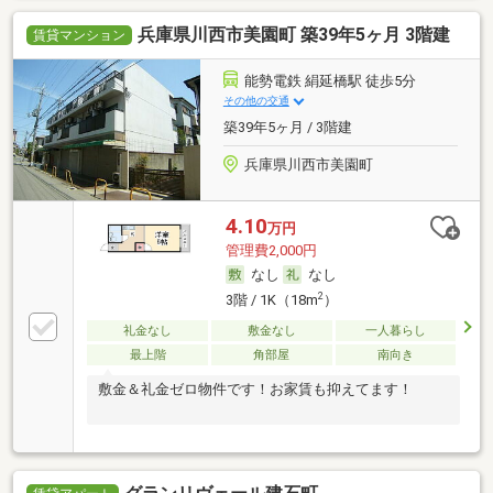
兵庫県川西市美園町 築39年5ヶ月 3階建
賃貸マンション
能勢電鉄 絹延橋駅 徒歩5分
その他の交通
築39年5ヶ月 / 3階建
兵庫県川西市美園町
4.10
万円
管理費2,000円
なし
なし
2
3階 / 1K（18m
）
礼金なし
敷金なし
一人暮らし
最上階
角部屋
南向き
敷金＆礼金ゼロ物件です！お家賃も抑えてます！