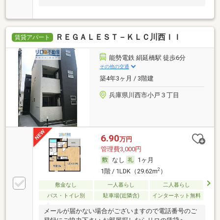
ＲＥＧＡＬＥＳＴ－ＫＬＣ川西ＩＩ
賃貸アパート
能勢電鉄 絹延橋駅 徒歩6分
その他の交通
築4年3ヶ月 / 3階建
兵庫県川西市小戸３丁目
6.90
万円
管理費3,000円
なし
1ヶ月
2
1階 / 1LDK（29.62m
）
敷金なし
一人暮らし
二人暮らし
バス・トイレ別
駐車場(近隣含)
インターネット無料
メールが届かない場合がございますので電話番号のご