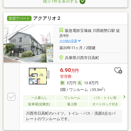
残り1件を表示する
アクアリオ２
賃貸アパート
阪急電鉄宝塚線 川西能勢口駅 徒
歩9分
その他の交通
築20年11ヶ月 / 2階建
兵庫県川西市日高町
6.90
万円
管理費-
3万円
13.8万円
2
2階 / ワンルーム（35.3m
）
一人暮らし
ワンルーム
バス・トイレ別
駐車場(近隣含)
最上階
オートロック付き
川西市日高町のハイツ。トイレ・バス・洗面3点セパ
レートのワンルームです。