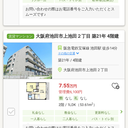
ワンルーム
バス・トイレ別
駐車場(近隣含)
お問い合わせの際はお電話番号をご入力いただくとス
ムーズです♪
大阪府池田市上池田２丁目 築21年 4階建
賃貸マンション
阪急電鉄宝塚線 池田駅 徒歩14分
その他の交通
築21年 / 4階建
大阪府池田市上池田２丁目
7.55
万円
管理費6,100円
なし
なし
2
2階 / 1LDK（53.61m
）
礼金なし
敷金なし
更新料なし
一人暮らし
二人暮らし
バス・トイレ別
お問い合わせの際はお電話番号をご入力いただくとス