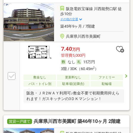
阪急電鉄宝塚線 川西能勢口駅 徒
歩10分
その他の交通
築45年9ヶ月 / 7階建
兵庫県川西市美園町
7.40
万円
管理費5,000円
なし
15万円
2
3階 / 3DK（60.45m
）
敷金なし
更新料なし
ファミリー
バス・トイレ別
駐車場(近隣含)
駐輪場
阪急・ＪＲ2ＷＡＹ利用可♪敷金不要で初期費用抑えら
れます！ガスキッチンの3ＤＫマンション！
兵庫県川西市美園町 築46年10ヶ月 2階建
賃貸一戸建て