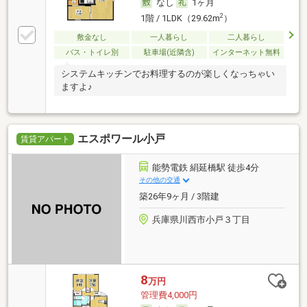
なし
1ヶ月
2
1階 / 1LDK（29.62m
）
敷金なし
一人暮らし
二人暮らし
バス・トイレ別
駐車場(近隣含)
インターネット無料
システムキッチンでお料理するのが楽しくなっちゃい
ますよ♪
エスポワール小戸
賃貸アパート
能勢電鉄 絹延橋駅 徒歩4分
その他の交通
築26年9ヶ月 / 3階建
兵庫県川西市小戸３丁目
8
万円
管理費4,000円