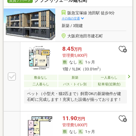
グランリヴェール建石町
賃貸アパート
阪急宝塚線 池田駅 徒歩9分
その他の交通
新築 / 3階建
大阪府池田市建石町
8.45
万円
管理費5,800円
なし
1ヶ月
2
1階 / 1LDK（33.01m
）
敷金なし
新築
一人暮らし
二人暮らし
バス・トイレ別
駐車場(近隣含)
ペット（小型犬・猫2匹まで）飼育OKの新築物件が建
石町に完成します！充実した設備が揃っております！
11.90
万円
管理費5,800円
なし
1ヶ月