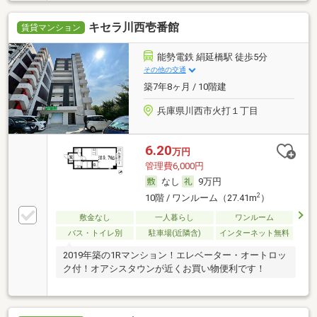
キセラ川西壱番館
賃貸マンション
能勢電鉄 絹延橋駅 徒歩5分
その他の交通
築7年8ヶ月 / 10階建
兵庫県川西市火打１丁目
6.20
万円
管理費6,000円
なし
9万円
2
10階 / ワンルーム（27.41m
）
敷金なし
一人暮らし
ワンルーム
バス・トイレ別
駐車場(近隣含)
インターネット無料
2019年築の1Rマンション！エレベーター・オートロッ
ク付！オアシスタウンが近くお買い物便利です！