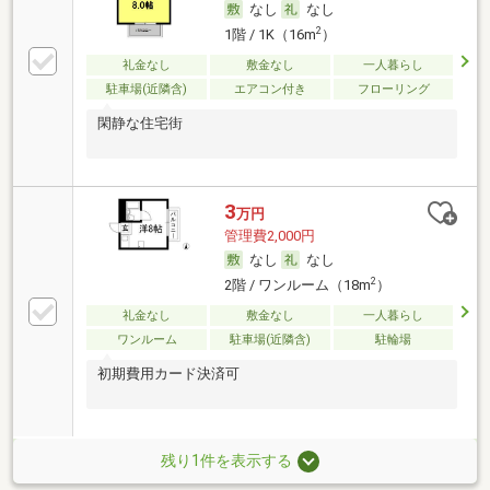
なし
なし
2
1階 / 1K（16m
）
礼金なし
敷金なし
一人暮らし
駐車場(近隣含)
エアコン付き
フローリング
閑静な住宅街
3
万円
管理費2,000円
なし
なし
2
2階 / ワンルーム（18m
）
礼金なし
敷金なし
一人暮らし
ワンルーム
駐車場(近隣含)
駐輪場
初期費用カード決済可
残り1件を表示する