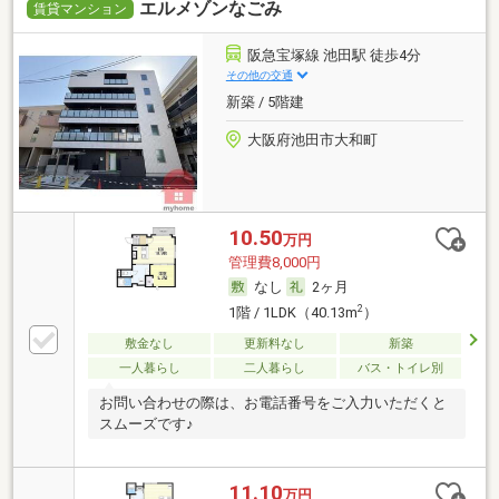
エルメゾンなごみ
賃貸マンション
阪急宝塚線 池田駅 徒歩4分
その他の交通
新築 / 5階建
大阪府池田市大和町
10.50
万円
管理費8,000円
なし
2ヶ月
2
1階 / 1LDK（40.13m
）
敷金なし
更新料なし
新築
一人暮らし
二人暮らし
バス・トイレ別
お問い合わせの際は、お電話番号をご入力いただくと
スムーズです♪
11.10
万円