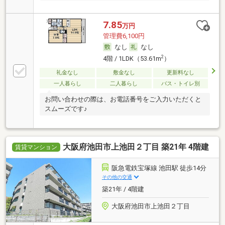
7.85
万円
管理費6,100円
なし
なし
2
4階 / 1LDK（53.61m
）
礼金なし
敷金なし
更新料なし
一人暮らし
二人暮らし
バス・トイレ別
お問い合わせの際は、お電話番号をご入力いただくと
スムーズです♪
大阪府池田市上池田２丁目 築21年 4階建
賃貸マンション
阪急電鉄宝塚線 池田駅 徒歩14分
その他の交通
築21年 / 4階建
大阪府池田市上池田２丁目