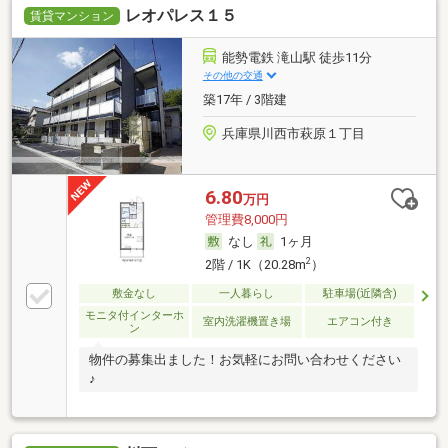
レオパレス１５
賃貸マンション
能勢電鉄 滝山駅 徒歩11分
その他の交通
築17年 / 3階建
兵庫県川西市萩原１丁目
6.80
万円
管理費8,000円
なし
1ヶ月
2
2階 / 1K（20.28m
）
敷金なし
一人暮らし
駐車場(近隣含)
モニタ付インターホ
室内洗濯機置き場
エアコン付き
ン
物件の募集出ました！お気軽にお問い合わせください
♪