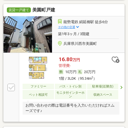
美園町戸建
賃貸一戸建て
能勢電鉄 絹延橋駅 徒歩6分
その他の交通
築1年3ヶ月 / 3階建
兵庫県川西市美園町
16.80
万円
管理費-
10万円
20万円
2
1階 / 3LDK（95.34m
）
ファミリー
バス・トイレ別
駐車場(近隣含)
モニタ付インターホ
ペット相談可
収納スペース
ン
お問い合わせの際は電話番号を入力いただければスム
ーズです♪