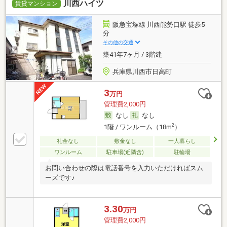
川西ハイツ
賃貸マンション
阪急宝塚線 川西能勢口駅 徒歩5
分
その他の交通
築41年7ヶ月 / 3階建
兵庫県川西市日高町
3
万円
管理費2,000円
なし
なし
2
1階 / ワンルーム（18m
）
礼金なし
敷金なし
一人暮らし
ワンルーム
駐車場(近隣含)
駐輪場
お問い合わせの際は電話番号を入力いただければスム
ーズです♪
3.30
万円
管理費2,000円