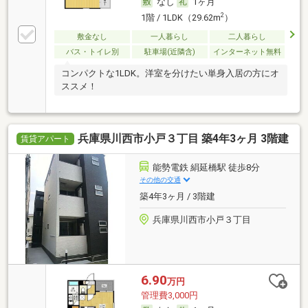
なし
1ヶ月
2
1階 / 1LDK（29.62m
）
敷金なし
一人暮らし
二人暮らし
バス・トイレ別
駐車場(近隣含)
インターネット無料
コンパクトな1LDK。洋室を分けたい単身入居の方にオ
ススメ！
兵庫県川西市小戸３丁目 築4年3ヶ月 3階建
賃貸アパート
能勢電鉄 絹延橋駅 徒歩8分
その他の交通
築4年3ヶ月 / 3階建
兵庫県川西市小戸３丁目
6.90
万円
管理費3,000円