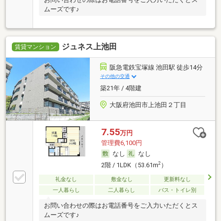
ムーズです♪
ジュネス上池田
賃貸マンション
阪急電鉄宝塚線 池田駅 徒歩14分
その他の交通
築21年 / 4階建
大阪府池田市上池田２丁目
7.55
万円
管理費6,100円
なし
なし
2
2階 / 1LDK（53.61m
）
礼金なし
敷金なし
更新料なし
一人暮らし
二人暮らし
バス・トイレ別
お問い合わせの際はお電話番号をご入力いただくとス
ムーズです♪