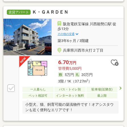
Ｋ・ＧＡＲＤＥＮ
賃貸アパート
阪急電鉄宝塚線 川西能勢口駅 徒
歩13分
その他の交通
築3年6ヶ月 / 3階建
兵庫県川西市火打２丁目
6.70
万円
管理費5,000円
5万円
20万円
2
3階 / 1K（37.27m
）
一人暮らし
バス・トイレ別
駐車場(近隣含)
ペット相談可
インターネット無料
最上階
小型犬、猫、飼育可能の築浅物件です！オアシスタウ
ンも近く便利なエリアです！