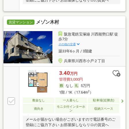
登録にご協力下さい お部屋探しならリロの賃貸へ
メゾン木村
賃貸マンション
阪急電鉄宝塚線 川西能勢口駅 徒
歩7分
その他の交通
築33年6ヶ月 / 3階建
兵庫県川西市小戸２丁目
3.40
万円
管理費3,000円
なし
5万円
2
1階 / 1K（17.64m
）
敷金なし
一人暮らし
駐車場(近隣含)
モニタ付インターホ
南向き
収納スペース
ン
メールが届かない場合がございますので電話番号のご
登録にご協力下さい お部屋探しならリロの賃貸へ