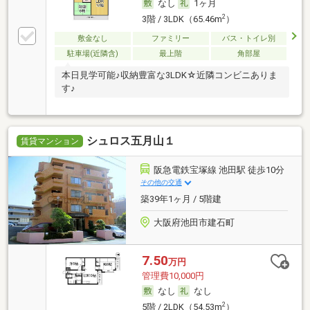
なし
1ヶ月
2
3階 / 3LDK（65.46m
）
敷金なし
ファミリー
バス・トイレ別
駐車場(近隣含)
最上階
角部屋
本日見学可能♪収納豊富な3LDK☆近隣コンビニありま
す♪
シュロス五月山１
賃貸マンション
阪急電鉄宝塚線 池田駅 徒歩10分
その他の交通
築39年1ヶ月 / 5階建
大阪府池田市建石町
7.50
万円
管理費10,000円
なし
なし
2
5階 / 2LDK（54.53m
）