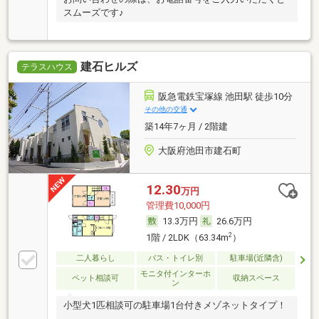
スムーズです♪
建石ヒルズ
テラスハウス
阪急電鉄宝塚線 池田駅 徒歩10分
その他の交通
築14年7ヶ月 / 2階建
大阪府池田市建石町
12.30
万円
管理費10,000円
13.3万円
26.6万円
2
1階 / 2LDK（63.34m
）
二人暮らし
バス・トイレ別
駐車場(近隣含)
モニタ付インターホ
ペット相談可
収納スペース
ン
小型犬1匹相談可の駐車場1台付きメゾネットタイプ！