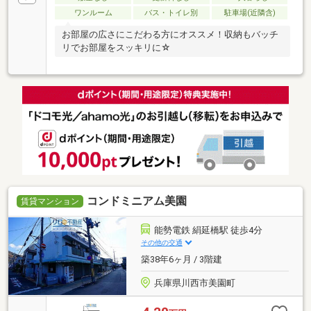
ワンルーム
バス・トイレ別
駐車場(近隣含)
お部屋の広さにこだわる方にオススメ！収納もバッチ
リでお部屋をスッキリに☆
コンドミニアム美園
賃貸マンション
能勢電鉄 絹延橋駅 徒歩4分
その他の交通
築38年6ヶ月 / 3階建
兵庫県川西市美園町