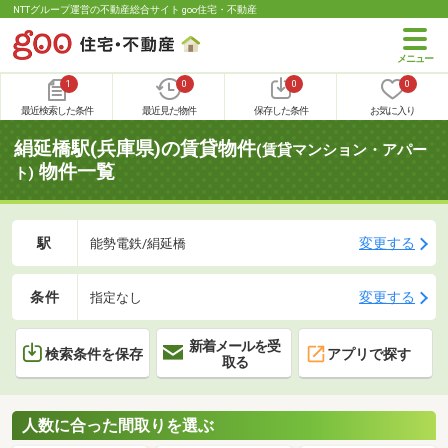
NTTグループ運営の不動産総合サイト goo住宅・不動産
1
0
0
0
最近検索した条件
最近見た物件
保存した条件
お気に入り
絹延橋駅(兵庫県)の賃貸物件
(賃貸マンション・アパー
物件一覧
ト)
駅
変更する
能勢電鉄/絹延橋
条件
変更する
指定なし
新着メールを受
検索条件を保存
アプリで探す
取る
人数に合った間取りを選ぶ