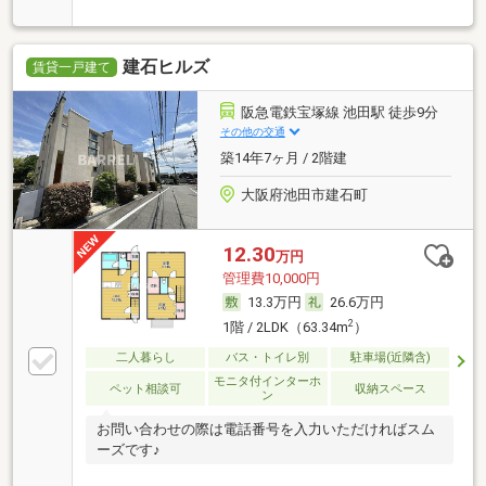
建石ヒルズ
賃貸一戸建て
阪急電鉄宝塚線 池田駅 徒歩9分
その他の交通
築14年7ヶ月 / 2階建
大阪府池田市建石町
12.30
万円
管理費10,000円
13.3万円
26.6万円
2
1階 / 2LDK（63.34m
）
二人暮らし
バス・トイレ別
駐車場(近隣含)
モニタ付インターホ
ペット相談可
収納スペース
ン
お問い合わせの際は電話番号を入力いただければスム
ーズです♪