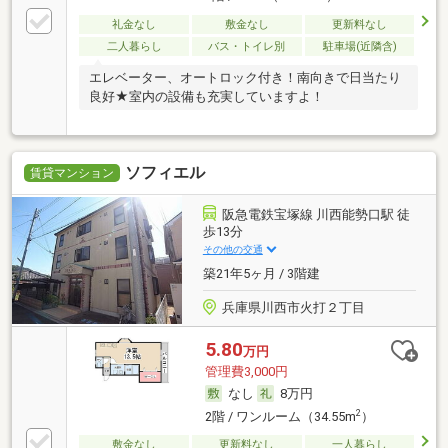
礼金なし
敷金なし
更新料なし
二人暮らし
バス・トイレ別
駐車場(近隣含)
エレベーター、オートロック付き！南向きで日当たり
良好★室内の設備も充実していますよ！
ソフィエル
賃貸マンション
阪急電鉄宝塚線 川西能勢口駅 徒
歩13分
その他の交通
築21年5ヶ月 / 3階建
兵庫県川西市火打２丁目
5.80
万円
管理費3,000円
なし
8万円
2
2階 / ワンルーム（34.55m
）
敷金なし
更新料なし
一人暮らし