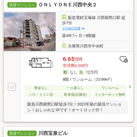
ＯＮＬＹＯＮＥ川西中央２
賃貸マンション
阪急電鉄宝塚線 川西能勢口駅 徒
歩7分
その他の交通
築4年7ヶ月 / 8階建
兵庫県川西市中央町
6.65
万円
管理費6,500円
なし
12万円
2
8階 / ワンルーム（25.89m
）
敷金なし
一人暮らし
ワンルーム
バス・トイレ別
駐車場(近隣含)
インターネット無料
阪急川西能勢口駅徒歩7分！2022年築の築浅マンショ
ン！おしゃれな1Rです！オートロック付！
川西宝泉ビル
賃貸マンション