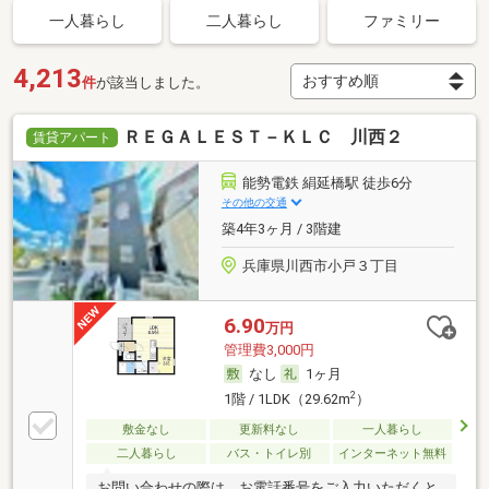
一人暮らし
二人暮らし
ファミリー
4,213
件
が該当しました。
ＲＥＧＡＬＥＳＴ－ＫＬＣ 川西２
賃貸アパート
能勢電鉄 絹延橋駅 徒歩6分
その他の交通
築4年3ヶ月 / 3階建
兵庫県川西市小戸３丁目
6.90
万円
管理費3,000円
なし
1ヶ月
2
1階 / 1LDK（29.62m
）
敷金なし
更新料なし
一人暮らし
二人暮らし
バス・トイレ別
インターネット無料
お問い合わせの際は、お電話番号をご入力いただくと