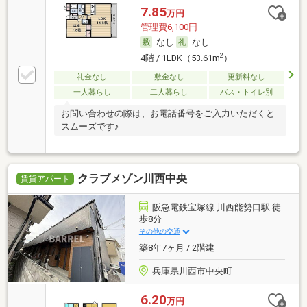
7.85
万円
管理費6,100円
なし
なし
2
4階 / 1LDK（53.61m
）
礼金なし
敷金なし
更新料なし
一人暮らし
二人暮らし
バス・トイレ別
お問い合わせの際は、お電話番号をご入力いただくと
スムーズです♪
クラブメゾン川西中央
賃貸アパート
阪急電鉄宝塚線 川西能勢口駅 徒
歩8分
その他の交通
築8年7ヶ月 / 2階建
兵庫県川西市中央町
6.20
万円