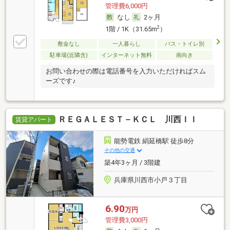
管理費6,000円
なし
2ヶ月
2
1階 / 1K（31.65m
）
敷金なし
一人暮らし
バス・トイレ別
駐車場(近隣含)
インターネット無料
南向き
お問い合わせの際は電話番号を入力いただければスム
ーズです♪
ＲＥＧＡＬＥＳＴ－ＫＣＬ 川西ＩＩ
賃貸アパート
能勢電鉄 絹延橋駅 徒歩8分
その他の交通
築4年3ヶ月 / 3階建
兵庫県川西市小戸３丁目
6.90
万円
管理費3,000円