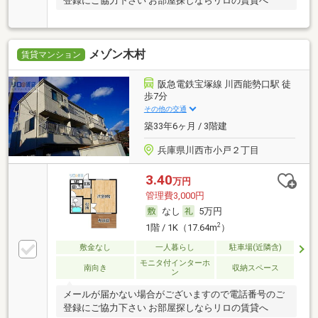
登録にご協力下さい お部屋探しならリロの賃貸へ
メゾン木村
賃貸マンション
阪急電鉄宝塚線 川西能勢口駅 徒
歩7分
その他の交通
築33年6ヶ月 / 3階建
兵庫県川西市小戸２丁目
3.40
万円
管理費3,000円
なし
5万円
2
1階 / 1K（17.64m
）
敷金なし
一人暮らし
駐車場(近隣含)
モニタ付インターホ
南向き
収納スペース
ン
メールが届かない場合がございますので電話番号のご
登録にご協力下さい お部屋探しならリロの賃貸へ