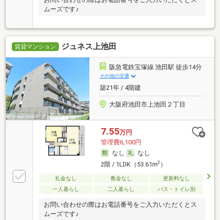
ムーズです♪
ジュネス上池田
賃貸マンション
阪急電鉄宝塚線 池田駅 徒歩14分
その他の交通
築21年 / 4階建
大阪府池田市上池田２丁目
7.55
万円
管理費6,100円
なし
なし
2
2階 / 1LDK（53.61m
）
礼金なし
敷金なし
更新料なし
一人暮らし
二人暮らし
バス・トイレ別
お問い合わせの際はお電話番号をご入力いただくとス
ムーズです♪