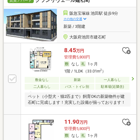
グランリヴェール建石町
賃貸アパート
阪急宝塚線 池田駅 徒歩9分
その他の交通
新築 / 3階建
大阪府池田市建石町
8.45
万円
管理費5,800円
なし
1ヶ月
2
1階 / 1LDK（33.01m
）
敷金なし
新築
一人暮らし
二人暮らし
バス・トイレ別
駐車場(近隣含)
ペット（小型犬・猫2匹まで）飼育OKの新築物件が建
石町に完成します！充実した設備が揃っております！
11.90
万円
管理費5,800円
なし
1ヶ月