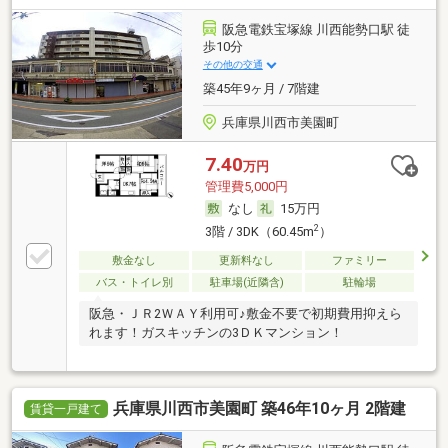
阪急電鉄宝塚線 川西能勢口駅 徒
歩10分
その他の交通
築45年9ヶ月 / 7階建
兵庫県川西市美園町
7.40
万円
管理費5,000円
なし
15万円
2
3階 / 3DK（60.45m
）
敷金なし
更新料なし
ファミリー
バス・トイレ別
駐車場(近隣含)
駐輪場
阪急・ＪＲ2ＷＡＹ利用可♪敷金不要で初期費用抑えら
れます！ガスキッチンの3ＤＫマンション！
兵庫県川西市美園町 築46年10ヶ月 2階建
賃貸一戸建て