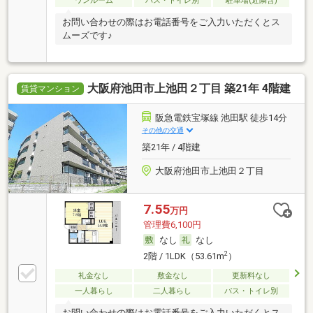
ワンルーム
バス・トイレ別
駐車場(近隣含)
お問い合わせの際はお電話番号をご入力いただくとス
ムーズです♪
大阪府池田市上池田２丁目 築21年 4階建
賃貸マンション
阪急電鉄宝塚線 池田駅 徒歩14分
その他の交通
築21年 / 4階建
大阪府池田市上池田２丁目
7.55
万円
管理費6,100円
なし
なし
2
2階 / 1LDK（53.61m
）
礼金なし
敷金なし
更新料なし
一人暮らし
二人暮らし
バス・トイレ別
お問い合わせの際はお電話番号をご入力いただくとス