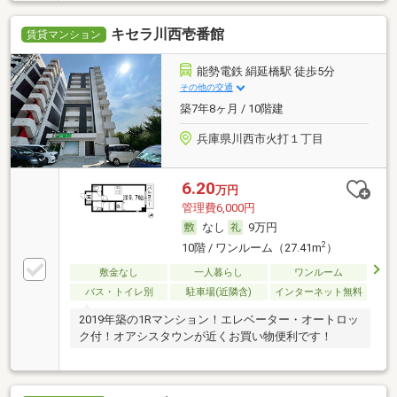
キセラ川西壱番館
賃貸マンション
能勢電鉄 絹延橋駅 徒歩5分
その他の交通
築7年8ヶ月 / 10階建
兵庫県川西市火打１丁目
6.20
万円
管理費6,000円
なし
9万円
2
10階 / ワンルーム（27.41m
）
敷金なし
一人暮らし
ワンルーム
バス・トイレ別
駐車場(近隣含)
インターネット無料
2019年築の1Rマンション！エレベーター・オートロッ
ク付！オアシスタウンが近くお買い物便利です！