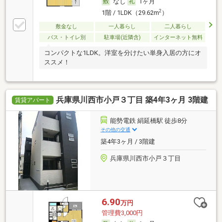
なし
1ヶ月
2
1階 / 1LDK（29.62m
）
敷金なし
一人暮らし
二人暮らし
バス・トイレ別
駐車場(近隣含)
インターネット無料
コンパクトな1LDK。洋室を分けたい単身入居の方にオ
ススメ！
兵庫県川西市小戸３丁目 築4年3ヶ月 3階建
賃貸アパート
能勢電鉄 絹延橋駅 徒歩8分
その他の交通
築4年3ヶ月 / 3階建
兵庫県川西市小戸３丁目
6.90
万円
管理費3,000円