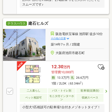
スムーズです♪
建石ヒルズ
テラスハウス
阪急電鉄宝塚線 池田駅 徒歩10分
その他の交通
築14年7ヶ月 / 2階建
大阪府池田市建石町
12.30
万円
管理費10,000円
13.3万円
26.6万円
2
1階 / 2LDK（63.34m
）
二人暮らし
バス・トイレ別
駐車場(近隣含)
モニタ付インターホ
ペット相談可
収納スペース
ン
小型犬1匹相談可の駐車場1台付きメゾネットタイプ！