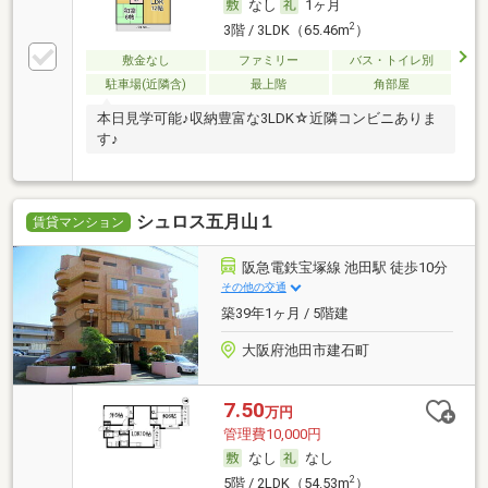
なし
1ヶ月
2
3階 / 3LDK（65.46m
）
敷金なし
ファミリー
バス・トイレ別
駐車場(近隣含)
最上階
角部屋
本日見学可能♪収納豊富な3LDK☆近隣コンビニありま
す♪
シュロス五月山１
賃貸マンション
阪急電鉄宝塚線 池田駅 徒歩10分
その他の交通
築39年1ヶ月 / 5階建
大阪府池田市建石町
7.50
万円
管理費10,000円
なし
なし
2
5階 / 2LDK（54.53m
）