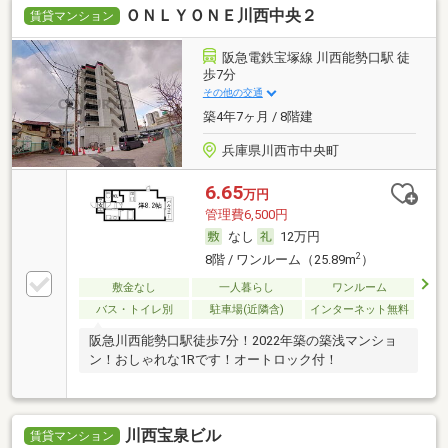
ＯＮＬＹＯＮＥ川西中央２
賃貸マンション
阪急電鉄宝塚線 川西能勢口駅 徒
歩7分
その他の交通
築4年7ヶ月 / 8階建
兵庫県川西市中央町
6.65
万円
管理費6,500円
なし
12万円
2
8階 / ワンルーム（25.89m
）
敷金なし
一人暮らし
ワンルーム
バス・トイレ別
駐車場(近隣含)
インターネット無料
阪急川西能勢口駅徒歩7分！2022年築の築浅マンショ
ン！おしゃれな1Rです！オートロック付！
川西宝泉ビル
賃貸マンション