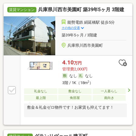
兵庫県川西市美園町 築39年5ヶ月 3階建
賃貸マンション
能勢電鉄 絹延橋駅 徒歩5分
その他の交通
築39年5ヶ月 / 3階建
兵庫県川西市美園町
4.10
万円
管理費2,000円
なし
なし
2
3階 / 1K（18m
）
礼金なし
敷金なし
一人暮らし
最上階
角部屋
南向き
敷金＆礼金ゼロ物件です！お家賃も抑えてます！