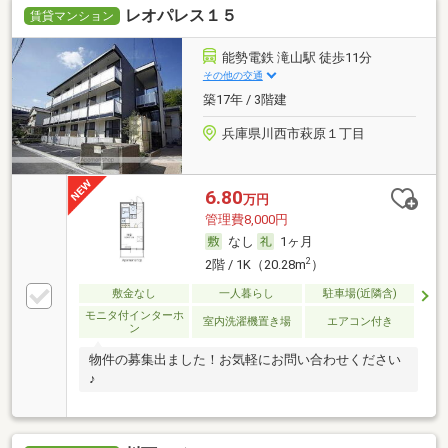
レオパレス１５
賃貸マンション
能勢電鉄 滝山駅 徒歩11分
その他の交通
築17年 / 3階建
兵庫県川西市萩原１丁目
6.80
万円
管理費8,000円
なし
1ヶ月
2
2階 / 1K（20.28m
）
敷金なし
一人暮らし
駐車場(近隣含)
モニタ付インターホ
室内洗濯機置き場
エアコン付き
ン
物件の募集出ました！お気軽にお問い合わせください
♪