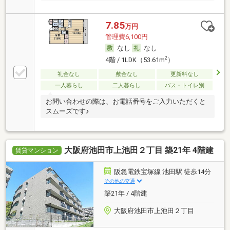
7.85
万円
管理費6,100円
なし
なし
2
4階 / 1LDK（53.61m
）
礼金なし
敷金なし
更新料なし
一人暮らし
二人暮らし
バス・トイレ別
お問い合わせの際は、お電話番号をご入力いただくと
スムーズです♪
大阪府池田市上池田２丁目 築21年 4階建
賃貸マンション
阪急電鉄宝塚線 池田駅 徒歩14分
その他の交通
築21年 / 4階建
大阪府池田市上池田２丁目