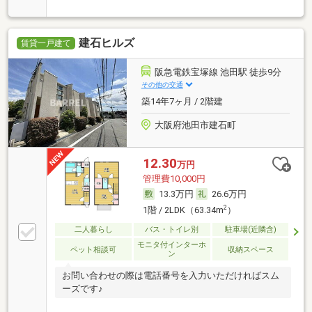
建石ヒルズ
賃貸一戸建て
阪急電鉄宝塚線 池田駅 徒歩9分
その他の交通
築14年7ヶ月 / 2階建
大阪府池田市建石町
12.30
万円
管理費10,000円
13.3万円
26.6万円
2
1階 / 2LDK（63.34m
）
二人暮らし
バス・トイレ別
駐車場(近隣含)
モニタ付インターホ
ペット相談可
収納スペース
ン
お問い合わせの際は電話番号を入力いただければスム
ーズです♪