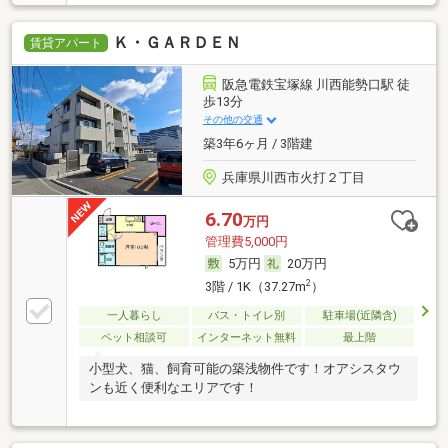
Ｋ・ＧＡＲＤＥＮ
賃貸アパート
阪急電鉄宝塚線 川西能勢口駅 徒
歩13分
その他の交通
築3年6ヶ月 / 3階建
兵庫県川西市火打２丁目
6.70
万円
管理費5,000円
5万円
20万円
2
3階 / 1K（37.27m
）
一人暮らし
バス・トイレ別
駐車場(近隣含)
ペット相談可
インターネット無料
最上階
小型犬、猫、飼育可能の築浅物件です！オアシスタウ
ンも近く便利なエリアです！