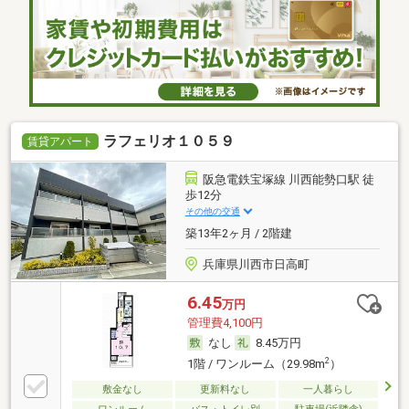
ラフェリオ１０５９
賃貸アパート
阪急電鉄宝塚線 川西能勢口駅 徒
歩12分
その他の交通
築13年2ヶ月 / 2階建
兵庫県川西市日高町
6.45
万円
管理費4,100円
なし
8.45万円
2
1階 / ワンルーム（29.98m
）
敷金なし
更新料なし
一人暮らし