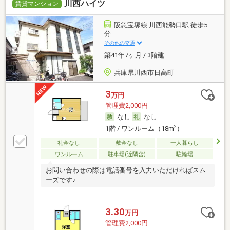
川西ハイツ
賃貸マンション
阪急宝塚線 川西能勢口駅 徒歩5
分
その他の交通
築41年7ヶ月 / 3階建
兵庫県川西市日高町
3
万円
管理費2,000円
なし
なし
2
1階 / ワンルーム（18m
）
礼金なし
敷金なし
一人暮らし
ワンルーム
駐車場(近隣含)
駐輪場
お問い合わせの際は電話番号を入力いただければスム
ーズです♪
3.30
万円
管理費2,000円