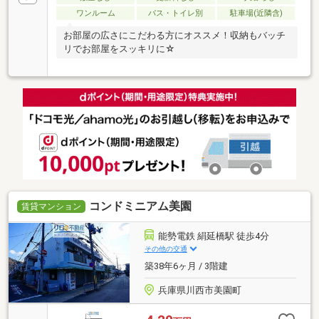
ワンルーム
バス・トイレ別
駐車場(近隣含)
お部屋の広さにこだわる方にオススメ！収納もバッチ
リでお部屋をスッキリに☆
コンドミニアム美園
賃貸マンション
能勢電鉄 絹延橋駅 徒歩4分
その他の交通
築38年6ヶ月 / 3階建
兵庫県川西市美園町