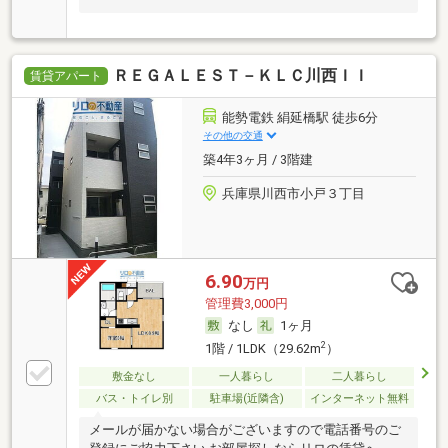
ＲＥＧＡＬＥＳＴ－ＫＬＣ川西ＩＩ
賃貸アパート
能勢電鉄 絹延橋駅 徒歩6分
その他の交通
築4年3ヶ月 / 3階建
兵庫県川西市小戸３丁目
6.90
万円
管理費3,000円
なし
1ヶ月
2
1階 / 1LDK（29.62m
）
敷金なし
一人暮らし
二人暮らし
バス・トイレ別
駐車場(近隣含)
インターネット無料
メールが届かない場合がございますので電話番号のご