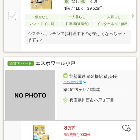
なし
1ヶ月
2
1階 / 1LDK（29.62m
）
敷金なし
一人暮らし
二人暮らし
バス・トイレ別
駐車場(近隣含)
インターネット無料
システムキッチンでお料理するのが楽しくなっちゃい
ますよ♪
エスポワール小戸
賃貸アパート
能勢電鉄 絹延橋駅 徒歩4分
その他の交通
築26年9ヶ月 / 3階建
兵庫県川西市小戸３丁目
8
万円
管理費4,000円