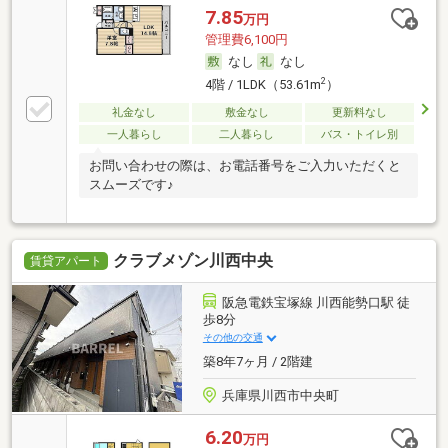
7.85
万円
管理費6,100円
なし
なし
2
4階 / 1LDK（53.61m
）
礼金なし
敷金なし
更新料なし
一人暮らし
二人暮らし
バス・トイレ別
お問い合わせの際は、お電話番号をご入力いただくと
スムーズです♪
クラブメゾン川西中央
賃貸アパート
阪急電鉄宝塚線 川西能勢口駅 徒
歩8分
その他の交通
築8年7ヶ月 / 2階建
兵庫県川西市中央町
6.20
万円