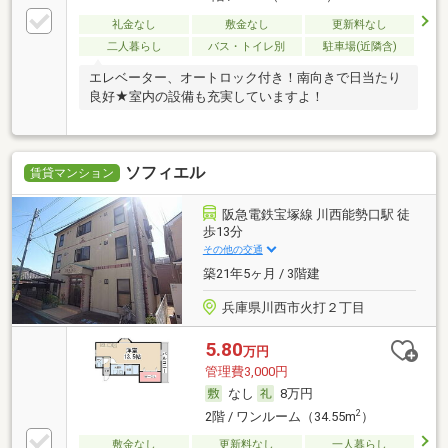
礼金なし
敷金なし
更新料なし
二人暮らし
バス・トイレ別
駐車場(近隣含)
エレベーター、オートロック付き！南向きで日当たり
良好★室内の設備も充実していますよ！
ソフィエル
賃貸マンション
阪急電鉄宝塚線 川西能勢口駅 徒
歩13分
その他の交通
築21年5ヶ月 / 3階建
兵庫県川西市火打２丁目
5.80
万円
管理費3,000円
なし
8万円
2
2階 / ワンルーム（34.55m
）
敷金なし
更新料なし
一人暮らし