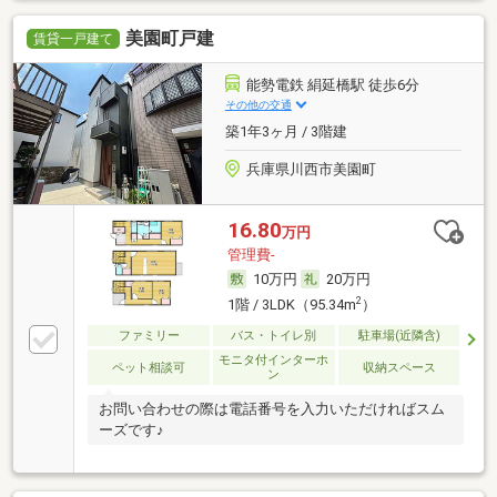
美園町戸建
賃貸一戸建て
能勢電鉄 絹延橋駅 徒歩6分
その他の交通
築1年3ヶ月 / 3階建
兵庫県川西市美園町
16.80
万円
管理費-
10万円
20万円
2
1階 / 3LDK（95.34m
）
ファミリー
バス・トイレ別
駐車場(近隣含)
モニタ付インターホ
ペット相談可
収納スペース
ン
お問い合わせの際は電話番号を入力いただければスム
ーズです♪