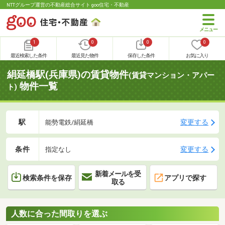
NTTグループ運営の不動産総合サイト goo住宅・不動産
1
0
0
0
最近検索した条件
最近見た物件
保存した条件
お気に入り
絹延橋駅(兵庫県)の賃貸物件
(賃貸マンション・アパー
物件一覧
ト)
駅
変更する
能勢電鉄/絹延橋
条件
変更する
指定なし
新着メールを受
検索条件を保存
アプリで探す
取る
人数に合った間取りを選ぶ