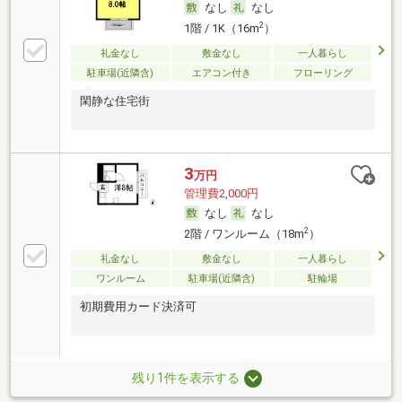
なし
なし
2
1階 / 1K（16m
）
礼金なし
敷金なし
一人暮らし
駐車場(近隣含)
エアコン付き
フローリング
閑静な住宅街
3
万円
管理費2,000円
なし
なし
2
2階 / ワンルーム（18m
）
礼金なし
敷金なし
一人暮らし
ワンルーム
駐車場(近隣含)
駐輪場
初期費用カード決済可
残り1件を表示する