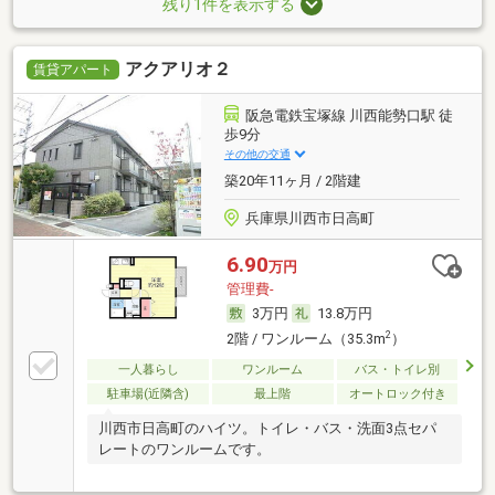
残り1件を表示する
アクアリオ２
賃貸アパート
阪急電鉄宝塚線 川西能勢口駅 徒
歩9分
その他の交通
築20年11ヶ月 / 2階建
兵庫県川西市日高町
6.90
万円
管理費-
3万円
13.8万円
2
2階 / ワンルーム（35.3m
）
一人暮らし
ワンルーム
バス・トイレ別
駐車場(近隣含)
最上階
オートロック付き
川西市日高町のハイツ。トイレ・バス・洗面3点セパ
レートのワンルームです。