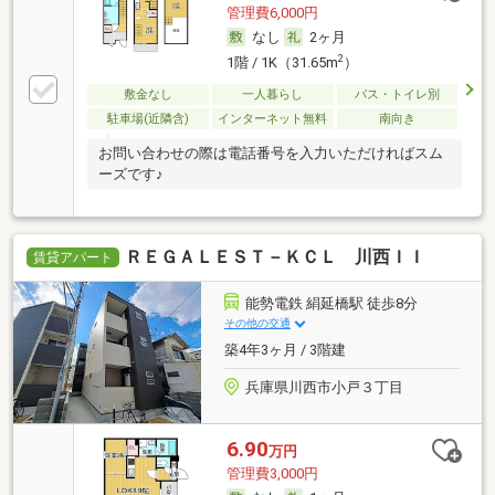
管理費6,000円
なし
2ヶ月
2
1階 / 1K（31.65m
）
敷金なし
一人暮らし
バス・トイレ別
駐車場(近隣含)
インターネット無料
南向き
お問い合わせの際は電話番号を入力いただければスム
ーズです♪
ＲＥＧＡＬＥＳＴ－ＫＣＬ 川西ＩＩ
賃貸アパート
能勢電鉄 絹延橋駅 徒歩8分
その他の交通
築4年3ヶ月 / 3階建
兵庫県川西市小戸３丁目
6.90
万円
管理費3,000円