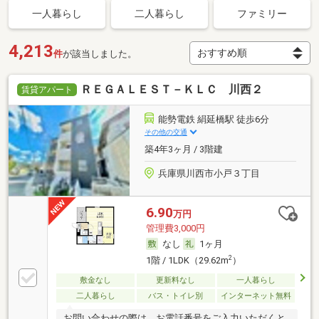
一人暮らし
二人暮らし
ファミリー
4,213
件
が該当しました。
ＲＥＧＡＬＥＳＴ－ＫＬＣ 川西２
賃貸アパート
能勢電鉄 絹延橋駅 徒歩6分
その他の交通
築4年3ヶ月 / 3階建
兵庫県川西市小戸３丁目
6.90
万円
管理費3,000円
なし
1ヶ月
2
1階 / 1LDK（29.62m
）
敷金なし
更新料なし
一人暮らし
二人暮らし
バス・トイレ別
インターネット無料
お問い合わせの際は、お電話番号をご入力いただくと