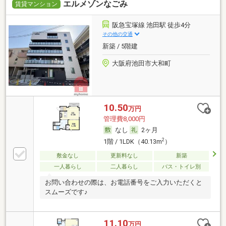
エルメゾンなごみ
賃貸マンション
阪急宝塚線 池田駅 徒歩4分
その他の交通
新築 / 5階建
大阪府池田市大和町
10.50
万円
管理費8,000円
なし
2ヶ月
2
1階 / 1LDK（40.13m
）
敷金なし
更新料なし
新築
一人暮らし
二人暮らし
バス・トイレ別
お問い合わせの際は、お電話番号をご入力いただくと
スムーズです♪
11.10
万円