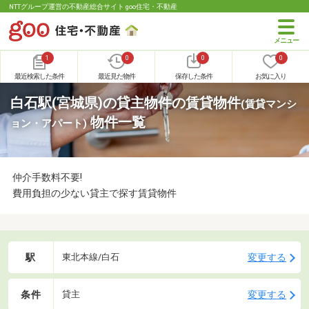
NTTグループ運営の不動産総合サイト goo住宅・不動産
1
0
0
0
最近検索した条件
最近見た物件
保存した条件
お気に入り
白石駅(宮城県)の貸主物件の賃貸物件
(賃貸マンシ
物件一覧
ョン・アパート)
仲介手数料不要!
費用負担の少ない貸主で探す賃貸物件
駅
変更する
東北本線/白石
条件
変更する
貸主