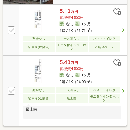
5.10
万円
管理費4,500円
なし
1ヶ月
2
1階 / 1K（23.71m
）
敷金なし
一人暮らし
バス・トイレ別
モニタ付インターホ
駐車場(近隣含)
収納スペース
ン
5.40
万円
管理費4,500円
なし
1ヶ月
2
2階 / 1K（26.08m
）
敷金なし
一人暮らし
バス・トイレ別
モニタ付インターホ
駐車場(近隣含)
最上階
ン
最上階