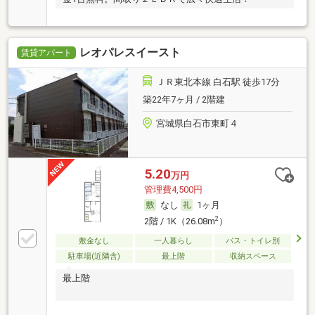
レオパレスイースト
賃貸アパート
ＪＲ東北本線 白石駅 徒歩17分
築22年7ヶ月 / 2階建
宮城県白石市東町４
5.20
万円
管理費4,500円
なし
1ヶ月
2
2階 / 1K（26.08m
）
敷金なし
一人暮らし
バス・トイレ別
駐車場(近隣含)
最上階
収納スペース
最上階