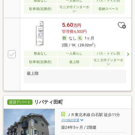
敷金なし
一人暮らし
バス・トイレ別
モニタ付インターホ
駐車場(近隣含)
収納スペース
ン
5.60
万円
管理費4,500円
なし
1ヶ月
2
2階 / 1K（28.02m
）
敷金なし
一人暮らし
バス・トイレ別
モニタ付インターホ
駐車場(近隣含)
最上階
ン
最上階
リバティ田町
賃貸アパート
ＪＲ東北本線 白石駅 徒歩11分
その他の交通
築24年5ヶ月 / 2階建