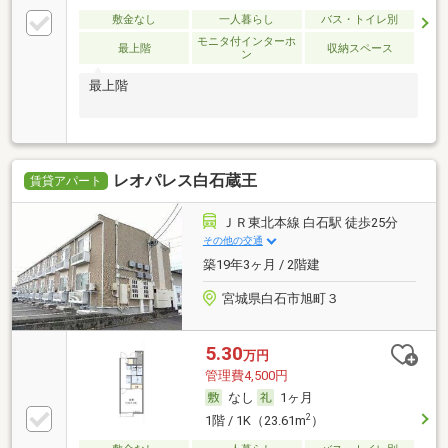
敷金なし
一人暮らし
バス・トイレ別
モニタ付インターホ
最上階
収納スペース
ン
最上階
レオパレス白石蔵王
賃貸アパート
ＪＲ東北本線 白石駅 徒歩25分
その他の交通
築19年3ヶ月 / 2階建
宮城県白石市旭町３
5.30
万円
管理費4,500円
なし
1ヶ月
2
1階 / 1K（23.61m
）