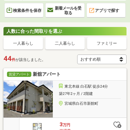
新着メールを受
検索条件を保存
アプリで探す
取る
人数に合った間取りを選ぶ
一人暮らし
二人暮らし
ファミリー
44
件
が該当しました。
新舘アパート
賃貸アパート
東北本線 白石駅 徒歩24分
築27年2ヶ月 / 2階建
宮城県白石市新館町
3
万円