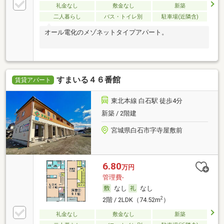
礼金なし
敷金なし
新築
二人暮らし
バス・トイレ別
駐車場(近隣含)
オール電化のメゾネットタイプアパート。
すまいる４６番館
賃貸アパート
東北本線 白石駅 徒歩4分
新築 / 2階建
宮城県白石市字寺屋敷前
6.80
万円
管理費-
なし
なし
2
2階 / 2LDK（74.52m
）
礼金なし
敷金なし
新築