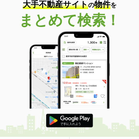
大手不動産サイト
物件
の
を
まとめて検索！