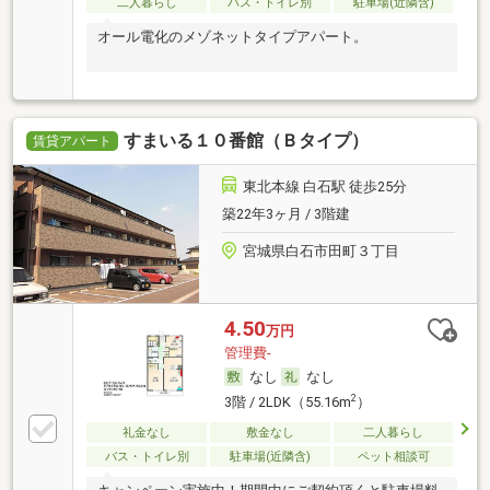
二人暮らし
バス・トイレ別
駐車場(近隣含)
オール電化のメゾネットタイプアパート。
すまいる１０番館（Ｂタイプ）
賃貸アパート
東北本線 白石駅 徒歩25分
築22年3ヶ月 / 3階建
宮城県白石市田町３丁目
4.50
万円
管理費-
なし
なし
2
3階 / 2LDK（55.16m
）
礼金なし
敷金なし
二人暮らし
バス・トイレ別
駐車場(近隣含)
ペット相談可