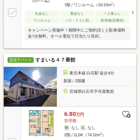
2
1階 / ワンルーム（30.33m
）
礼金なし
敷金なし
一人暮らし
ワンルーム
バス・トイレ別
駐車場(近隣含)
キャンペーン実施中！期間中にご契約頂くと駐車場料
金1台無料。オール電化で日当たり良好。
すまいる４７番館
賃貸アパート
東北本線 白石駅 徒歩4分
新築 / 2階建
宮城県白石市字寺屋敷前
6.80
万円
管理費-
なし
なし
2
2階 / 2LDK（74.52m
）