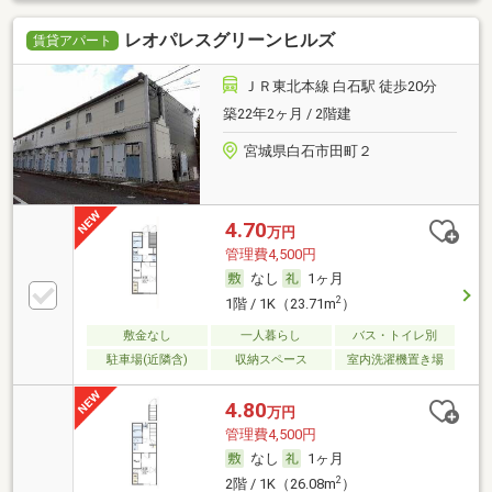
レオパレスグリーンヒルズ
賃貸アパート
ＪＲ東北本線 白石駅 徒歩20分
築22年2ヶ月 / 2階建
宮城県白石市田町２
4.70
万円
管理費4,500円
なし
1ヶ月
2
1階 / 1K（23.71m
）
敷金なし
一人暮らし
バス・トイレ別
駐車場(近隣含)
収納スペース
室内洗濯機置き場
4.80
万円
管理費4,500円
なし
1ヶ月
2
2階 / 1K（26.08m
）