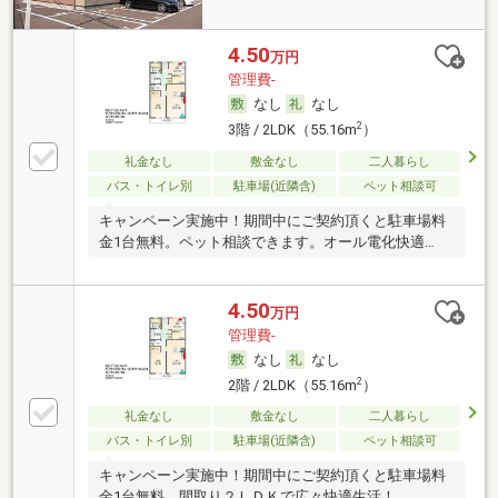
4.50
万円
管理費-
なし
なし
2
3階 / 2LDK（55.16m
）
礼金なし
敷金なし
二人暮らし
バス・トイレ別
駐車場(近隣含)
ペット相談可
キャンペーン実施中！期間中にご契約頂くと駐車場料
金1台無料。ペット相談できます。オール電化快適
AP。
4.50
万円
管理費-
なし
なし
2
2階 / 2LDK（55.16m
）
礼金なし
敷金なし
二人暮らし
バス・トイレ別
駐車場(近隣含)
ペット相談可
キャンペーン実施中！期間中にご契約頂くと駐車場料
金1台無料。間取り２ＬＤＫで広々快適生活！