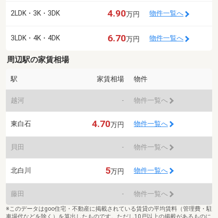
4.90
2LDK・3K・3DK
物件一覧へ
万円
6.70
3LDK・4K・4DK
物件一覧へ
万円
周辺駅の家賃相場
駅
家賃相場
物件
越河
-
物件一覧へ
4.70
東白石
物件一覧へ
万円
貝田
-
物件一覧へ
5
北白川
物件一覧へ
万円
藤田
-
物件一覧へ
※このデータはgoo住宅・不動産に掲載されている賃貸の平均賃料（管理費・駐
車場代などを除く）を算出したものです。ただし10戸以上の掲載があるものに