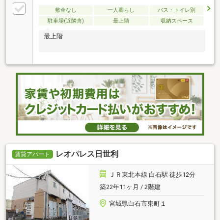
敷金なし
一人暮らし
バス・トイレ別
駐車場(近隣含)
最上階
収納スペース
最上階
レオパレス日世利
賃貸アパート
ＪＲ東北本線 白石駅 徒歩12分
築22年11ヶ月 / 2階建
宮城県白石市東町１