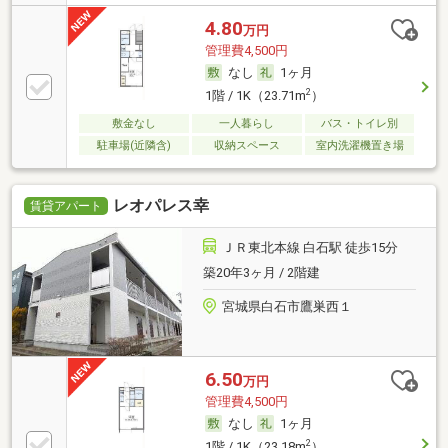
4.80
万円
管理費4,500円
なし
1ヶ月
2
1階 / 1K（23.71m
）
敷金なし
一人暮らし
バス・トイレ別
駐車場(近隣含)
収納スペース
室内洗濯機置き場
レオパレス幸
賃貸アパート
ＪＲ東北本線 白石駅 徒歩15分
築20年3ヶ月 / 2階建
宮城県白石市鷹巣西１
6.50
万円
管理費4,500円
なし
1ヶ月
2
1階 / 1K（23.18m
）