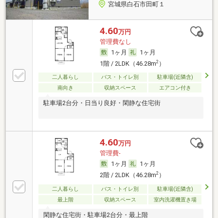
宮城県白石市田町１
4.60
万円
管理費なし
1ヶ月
1ヶ月
2
1階 / 2LDK（46.28m
）
二人暮らし
バス・トイレ別
駐車場(近隣含)
南向き
収納スペース
エアコン付き
駐車場2台分・日当り良好・閑静な住宅街
4.60
万円
管理費-
1ヶ月
1ヶ月
2
2階 / 2LDK（46.28m
）
二人暮らし
バス・トイレ別
駐車場(近隣含)
最上階
収納スペース
室内洗濯機置き場
閑静な住宅街・駐車場2台分・最上階