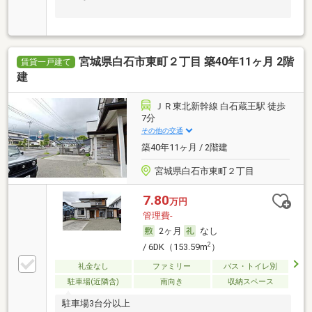
宮城県白石市東町２丁目 築40年11ヶ月 2階
賃貸一戸建て
建
ＪＲ東北新幹線 白石蔵王駅 徒歩
7分
その他の交通
築40年11ヶ月 / 2階建
宮城県白石市東町２丁目
7.80
万円
管理費-
2ヶ月
なし
2
/ 6DK（153.59m
）
礼金なし
ファミリー
バス・トイレ別
駐車場(近隣含)
南向き
収納スペース
駐車場3台分以上