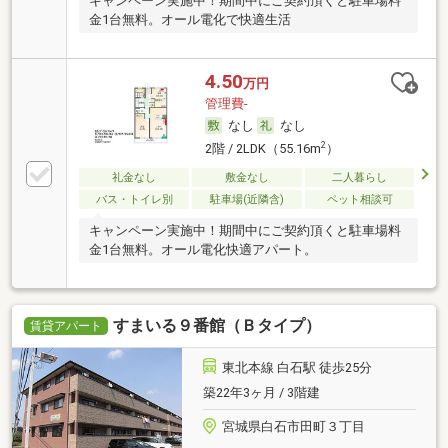
キャンペーン実施中！期間中にご契約頂くと駐車場料
金1台無料。オール電化で快適生活
4.50
万円
管理費-
なし
なし
2
2階 / 2LDK（55.16m
）
礼金なし
敷金なし
二人暮らし
バス・トイレ別
駐車場(近隣含)
ペット相談可
キャンペーン実施中！期間中にご契約頂くと駐車場料
金1台無料。オール電化快適アパート。
すまいる９番館（Ｂタイプ）
賃貸アパート
東北本線 白石駅 徒歩25分
築22年3ヶ月 / 3階建
宮城県白石市田町３丁目