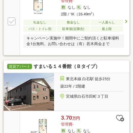
管理費-
なし
なし
2
2階 / 1K（26.49m
）
礼金なし
敷金なし
一人暮らし
バス・トイレ別
駐車場(近隣含)
最上階
キャンペーン実施中！期間中にご契約頂くと駐車場料
金1台無料。お問い合わせは（有）若木商会まで
すまいる１４番館（Ｂタイプ）
賃貸アパート
東北本線 白石駅 徒歩25分
築22年 / 2階建
宮城県白石市田町３丁目
3.70
万円
管理費-
なし
なし