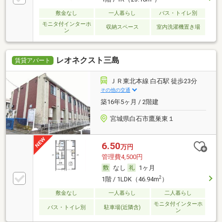
敷金なし
一人暮らし
バス・トイレ別
モニタ付インターホ
収納スペース
室内洗濯機置き場
ン
レオネクスト三島
賃貸アパート
ＪＲ東北本線 白石駅 徒歩23分
その他の交通
築16年5ヶ月 / 2階建
宮城県白石市鷹巣東１
6.50
万円
管理費4,500円
なし
1ヶ月
2
1階 / 1LDK（46.94m
）
敷金なし
一人暮らし
二人暮らし
モニタ付インターホ
バス・トイレ別
駐車場(近隣含)
ン