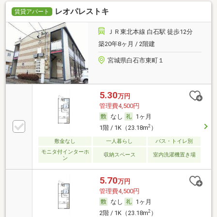
レオパレストキ
賃貸アパート
ＪＲ東北本線 白石駅 徒歩12分
築20年8ヶ月 / 2階建
宮城県白石市東町１
5.30
万円
管理費4,500円
なし
1ヶ月
2
1階 / 1K（23.18m
）
敷金なし
一人暮らし
バス・トイレ別
モニタ付インターホ
収納スペース
室内洗濯機置き場
ン
5.70
万円
管理費4,500円
なし
1ヶ月
2
2階 / 1K（23.18m
）