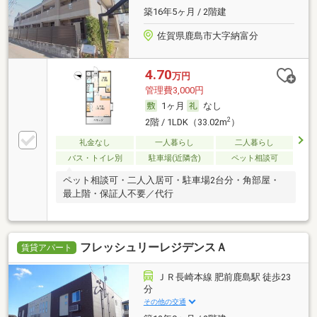
築16年5ヶ月 / 2階建
佐賀県鹿島市大字納富分
4.70
万円
管理費3,000円
1ヶ月
なし
2
2階 / 1LDK（33.02m
）
礼金なし
一人暮らし
二人暮らし
バス・トイレ別
駐車場(近隣含)
ペット相談可
ペット相談可・二人入居可・駐車場2台分・角部屋・
最上階・保証人不要／代行
フレッシュリーレジデンスＡ
賃貸アパート
ＪＲ長崎本線 肥前鹿島駅 徒歩23
分
その他の交通