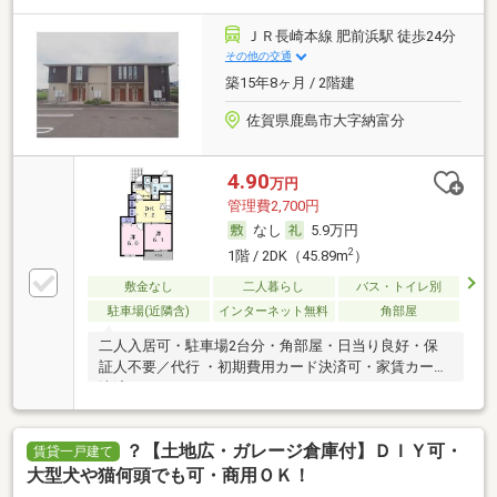
ＪＲ長崎本線 肥前浜駅 徒歩24分
その他の交通
築15年8ヶ月 / 2階建
佐賀県鹿島市大字納富分
4.90
万円
管理費2,700円
なし
5.9万円
2
1階 / 2DK（45.89m
）
敷金なし
二人暮らし
バス・トイレ別
駐車場(近隣含)
インターネット無料
角部屋
二人入居可・駐車場2台分・角部屋・日当り良好・保
証人不要／代行 ・初期費用カード決済可・家賃カード
決済可
？【土地広・ガレージ倉庫付】ＤＩＹ可・
賃貸一戸建て
大型犬や猫何頭でも可・商用ＯＫ！