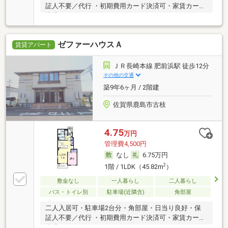
証人不要／代行 ・初期費用カード決済可・家賃カード
決済可
ゼファーハウスＡ
賃貸アパート
ＪＲ長崎本線 肥前浜駅 徒歩12分
その他の交通
築9年6ヶ月 / 2階建
佐賀県鹿島市古枝
4.75
万円
管理費4,500円
なし
6.75万円
2
1階 / 1LDK（45.82m
）
敷金なし
一人暮らし
二人暮らし
バス・トイレ別
駐車場(近隣含)
角部屋
二人入居可・駐車場2台分・角部屋・日当り良好・保
証人不要／代行 ・初期費用カード決済可・家賃カード
決済可