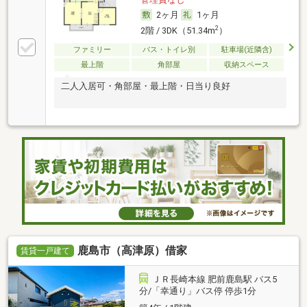
2ヶ月
1ヶ月
2
2階 / 3DK（51.34m
）
ファミリー
バス・トイレ別
駐車場(近隣含)
最上階
角部屋
収納スペース
二人入居可・角部屋・最上階・日当り良好
鹿島市（高津原）借家
賃貸一戸建て
ＪＲ長崎本線 肥前鹿島駅 バス5
分/「幸通り」バス停 停歩1分