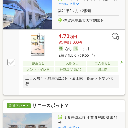
その他の交通
築21年3ヶ月 / 2階建
佐賀県鹿島市大字納富分
4.70
万円
管理費3,000円
なし
1ヶ月
2
2階 / 1LDK（39.66m
）
敷金なし
一人暮らし
二人暮らし
バス・トイレ別
駐車場(近隣含)
最上階
二人入居可・駐車場2台分・最上階・保証人不要／代
行
サニースポットＶ
賃貸アパート
ＪＲ長崎本線 肥前鹿島駅 徒歩21
分
その他の交通