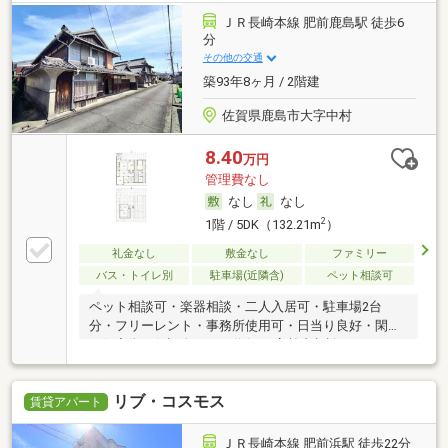
ＪＲ長崎本線 肥前鹿島駅 徒歩6
分
その他の交通
築93年8ヶ月 / 2階建
佐賀県鹿島市大字中村
8.40
万円
管理費なし
なし
なし
2
1階 / 5DK（132.21m
）
礼金なし
敷金なし
ファミリー
バス・トイレ別
駐車場(近隣含)
ペット相談可
ペット相談可・楽器相談・二人入居可・駐車場2台
分・フリーレント・事務所使用可・日当り良好・閑静
な住宅街・保証人不要／代行 ・高齢者相談
リブ・コスモス
賃貸アパート
ＪＲ長崎本線 肥前浜駅 徒歩22分