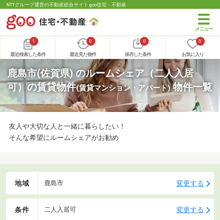
NTTグループ運営の不動産総合サイト goo住宅・不動産
1
0
0
0
最近検索した条件
最近見た物件
保存した条件
お気に入り
鹿島市(佐賀県) のルームシェア（二人入居
可）の賃貸物件
物件一覧
(賃貸マンション・アパート)
友人や大切な人と一緒に暮らしたい！
そんな希望にルームシェアがお勧め
地域
変更する
鹿島市
条件
変更する
二人入居可