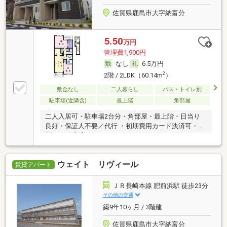
佐賀県鹿島市大字納富分
5.50
万円
管理費1,900円
なし
6.5万円
2
2階 / 2LDK（60.14m
）
敷金なし
二人暮らし
バス・トイレ別
駐車場(近隣含)
最上階
角部屋
二人入居可・駐車場2台分・角部屋・最上階・日当り
良好・保証人不要／代行 ・初期費用カード決済可・家
賃カード決済可
ウェイト リヴィール
賃貸アパート
ＪＲ長崎本線 肥前浜駅 徒歩23分
その他の交通
築9年10ヶ月 / 3階建
佐賀県鹿島市大字納富分