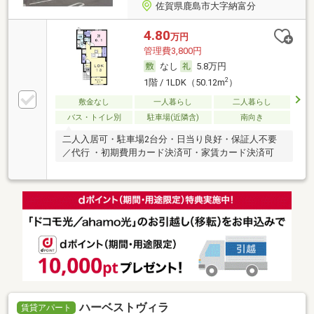
佐賀県鹿島市大字納富分
4.80
万円
管理費3,800円
なし
5.8万円
2
1階 / 1LDK（50.12m
）
敷金なし
一人暮らし
二人暮らし
バス・トイレ別
駐車場(近隣含)
南向き
二人入居可・駐車場2台分・日当り良好・保証人不要
／代行 ・初期費用カード決済可・家賃カード決済可
ハーベストヴィラ
賃貸アパート