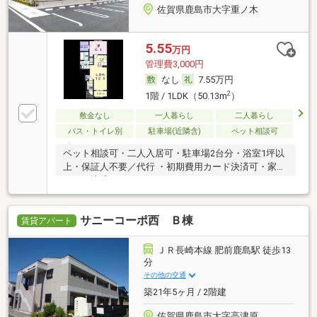
佐賀県鹿島市大字重ノ木
5.55
万円
管理費3,000円
なし
7.55万円
2
1階 / 1LDK（50.13m
）
敷金なし
一人暮らし
二人暮らし
バス・トイレ別
駐車場(近隣含)
ペット相談可
ペット相談可・二人入居可・駐車場2台分・浴室1坪以
上・保証人不要／代行 ・初期費用カード決済可・家賃
カード決済可
サニーコーポ西 Ｂ棟
賃貸アパート
ＪＲ長崎本線 肥前鹿島駅 徒歩13
分
その他の交通
築21年5ヶ月 / 2階建
佐賀県鹿島市大字高津原