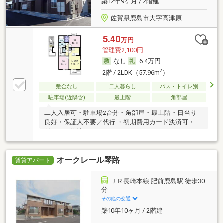
築12年9ヶ月 / 2階建
佐賀県鹿島市大字高津原
5.40
万円
管理費2,100円
なし
6.4万円
2
2階 / 2LDK（57.96m
）
敷金なし
二人暮らし
バス・トイレ別
駐車場(近隣含)
最上階
角部屋
二人入居可・駐車場2台分・角部屋・最上階・日当り
良好・保証人不要／代行 ・初期費用カード決済可・家
賃カード決済可
オークレール琴路
賃貸アパート
ＪＲ長崎本線 肥前鹿島駅 徒歩30
分
その他の交通
築10年10ヶ月 / 2階建