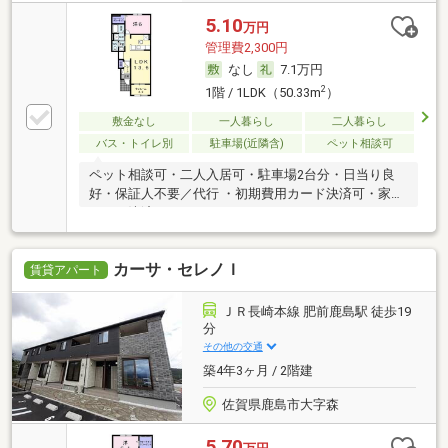
5.10
万円
管理費2,300円
なし
7.1万円
2
1階 / 1LDK（50.33m
）
敷金なし
一人暮らし
二人暮らし
バス・トイレ別
駐車場(近隣含)
ペット相談可
ペット相談可・二人入居可・駐車場2台分・日当り良
好・保証人不要／代行 ・初期費用カード決済可・家賃
カード決済可
カーサ・セレノＩ
賃貸アパート
ＪＲ長崎本線 肥前鹿島駅 徒歩19
分
その他の交通
築4年3ヶ月 / 2階建
佐賀県鹿島市大字森
5.70