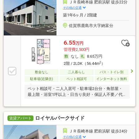
ＪＲ長崎本線 肥前浜駅 徒歩22分
その他の交通
築1年6ヶ月 / 2階建
佐賀県鹿島市大字納富分
6.55
万円
管理費2,500円
なし
8.65万円
2
2階 / 2LDK（56.44m
）
敷金なし
二人暮らし
バス・トイレ別
駐車場(近隣含)
ペット相談可
インターネット無料
ペット相談可・二人入居可・駐車場2台分・角部屋・
最上階・浴室1坪以上・日当り良好・保証人不要／代
行
ロイヤルパークサイド
賃貸アパート
ＪＲ長崎本線 肥前浜駅 徒歩24分
その他の交通