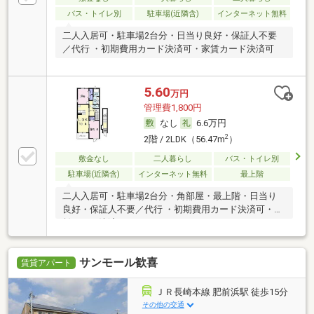
バス・トイレ別
駐車場(近隣含)
インターネット無料
二人入居可・駐車場2台分・日当り良好・保証人不要
／代行 ・初期費用カード決済可・家賃カード決済可
5.60
万円
管理費1,800円
なし
6.6万円
2
2階 / 2LDK（56.47m
）
敷金なし
二人暮らし
バス・トイレ別
駐車場(近隣含)
インターネット無料
最上階
二人入居可・駐車場2台分・角部屋・最上階・日当り
良好・保証人不要／代行 ・初期費用カード決済可・家
賃カード決済可
サンモール歓喜
賃貸アパート
ＪＲ長崎本線 肥前浜駅 徒歩15分
その他の交通