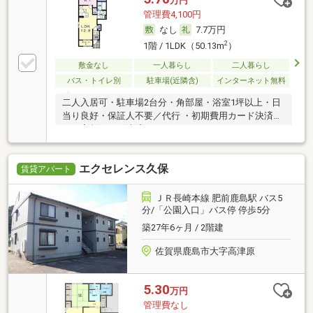
万円
管理費4,100円
なし
7.7万円
2
1階 / 1LDK（50.13m
）
敷金なし
一人暮らし
二人暮らし
バス・トイレ別
駐車場(近隣含)
インターネット無料
二人入居可・駐車場2台分・角部屋・浴室1坪以上・日
当り良好・保証人不要／代行 ・初期費用カード決済
可・家賃カード決済可
エクセレンス久保
賃貸アパート
ＪＲ長崎本線 肥前鹿島駅 バス5
分/「公園入口」バス停 停歩5分
築27年6ヶ月 / 2階建
佐賀県鹿島市大字高津原
5.30
万円
管理費なし