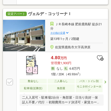
ヴェルデ・コッリーナＩ
賃貸アパート
ＪＲ長崎本線 肥前鹿島駅 徒歩21
分
その他の交通
築13年1ヶ月 / 2階建
佐賀県鹿島市大字高津原
4.80
万円
管理費1,900円
なし
6.8万円
2
1階 / 2DK（45.93m
）
敷金なし
二人暮らし
バス・トイレ別
モニタ付インターホ
駐車場(近隣含)
角部屋
ン
二人入居可・駐車場2台分・角部屋・日当り良好・保
証人不要／代行 ・初期費用カード決済可・家賃カード
決済可