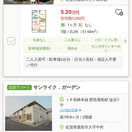
5.20
万円
管理費3,000円
1ヶ月
なし
2
1階 / 2LDK（51.66m
）
礼金なし
二人暮らし
バス・トイレ別
モニタ付インターホ
駐車場(近隣含)
南向き
ン
二人入居可・駐車場2台分・日当り良好・保証人不要
／代行
サンライク．ガーデン
賃貸アパート
ＪＲ長崎本線 肥前鹿島駅 徒歩7
分
その他の交通
築7年8ヶ月 / 2階建
佐賀県鹿島市大字中村