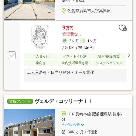
築4年 / 1階建
佐賀県鹿島市大字高津原
9
万円
管理費なし
2ヶ月
1ヶ月
2
/ 2LDK（75.14m
）
二人暮らし
バス・トイレ別
駐車場(近隣含)
南向き
室内洗濯機置き場
システムキッチン
二人入居可・日当り良好・オール電化
ヴェルデ・コッリーナＩＩ
賃貸アパート
ＪＲ長崎本線 肥前鹿島駅 徒歩21
分
その他の交通
築13年1ヶ月 / 2階建