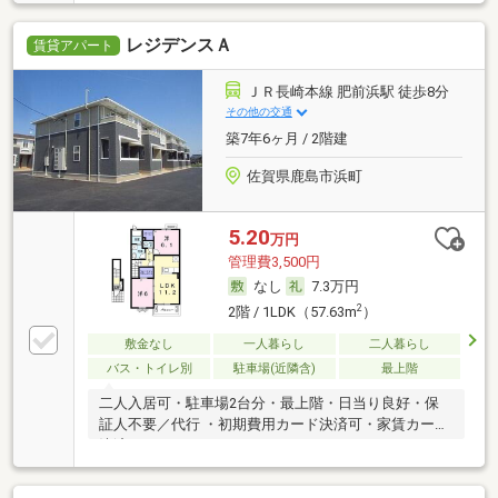
レジデンスＡ
賃貸アパート
ＪＲ長崎本線 肥前浜駅 徒歩8分
その他の交通
築7年6ヶ月 / 2階建
佐賀県鹿島市浜町
5.20
万円
管理費3,500円
なし
7.3万円
2
2階 / 1LDK（57.63m
）
敷金なし
一人暮らし
二人暮らし
バス・トイレ別
駐車場(近隣含)
最上階
二人入居可・駐車場2台分・最上階・日当り良好・保
証人不要／代行 ・初期費用カード決済可・家賃カード
決済可