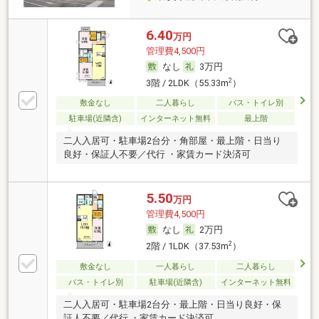
6.40
万円
管理費4,500円
なし
3万円
2
3階 / 2LDK（55.33m
）
敷金なし
二人暮らし
バス・トイレ別
駐車場(近隣含)
インターネット無料
最上階
二人入居可・駐車場2台分・角部屋・最上階・日当り
良好・保証人不要／代行 ・家賃カード決済可
5.50
万円
管理費4,500円
なし
2万円
2
2階 / 1LDK（37.53m
）
敷金なし
一人暮らし
二人暮らし
バス・トイレ別
駐車場(近隣含)
インターネット無料
二人入居可・駐車場2台分・最上階・日当り良好・保
証人不要／代行 ・家賃カード決済可