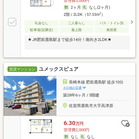
管理費3,000円
2ヶ月
なし(2ヶ月)
2
2階 / 2LDK（57.33m
）
礼金なし
二人暮らし
バス・トイレ別
駐車場(近隣含)
最上階
角部屋
★JR肥前鹿島駅まで徒歩14分！南向き2LDK★
ユメックスピュア
賃貸マンション
長崎本線 肥前鹿島駅 徒歩10分
その他の交通
築28年6ヶ月 / 5階建
佐賀県鹿島市大字高津原
6.30
万円
管理費2,000円
なし
なし