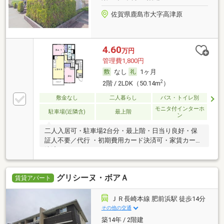
佐賀県鹿島市大字高津原
4.60
万円
管理費1,800円
なし
1ヶ月
2
2階 / 2LDK（50.14m
）
敷金なし
二人暮らし
バス・トイレ別
モニタ付インターホ
駐車場(近隣含)
最上階
ン
二人入居可・駐車場2台分・最上階・日当り良好・保
証人不要／代行 ・初期費用カード決済可・家賃カード
決済可
グリシーヌ・ボアＡ
賃貸アパート
ＪＲ長崎本線 肥前浜駅 徒歩14分
その他の交通
築14年 / 2階建