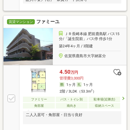
ファミーユ
賃貸マンション
ＪＲ長崎本線 肥前鹿島駅 バス15
分/「誕生院前」バス停 停歩1分
築24年4ヶ月 / 3階建
佐賀県鹿島市大字納富分
4.50
万円
管理費3,000円
1ヶ月
1ヶ月
2
2階 / 3LDK（53.3m
）
ファミリー
バス・トイレ別
駐車場(近隣含)
角部屋
南向き
収納スペース
二人入居可・角部屋・日当り良好