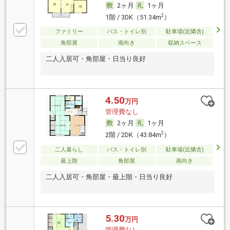
2ヶ月
1ヶ月
2
1階 / 3DK（51.34m
）
ファミリー
バス・トイレ別
駐車場(近隣含)
角部屋
南向き
収納スペース
二人入居可・角部屋・日当り良好
4.50
万円
管理費なし
2ヶ月
1ヶ月
2
2階 / 2DK（43.84m
）
二人暮らし
バス・トイレ別
駐車場(近隣含)
最上階
角部屋
南向き
二人入居可・角部屋・最上階・日当り良好
5.30
万円
管理費なし