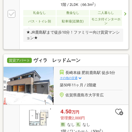
2
1階 / 2LDK（66.3m
）
礼金なし
敷金なし
二人暮らし
モニタ付インターホ
バス・トイレ別
駐車場(近隣含)
ン
★JR鹿島駅まで徒歩10分！ファミリー向け賃貸マンシ
ョン★
ヴィラ レッドムーン
賃貸アパート
長崎本線 肥前鹿島駅 徒歩5分
その他の交通
築50年11ヶ月 / 2階建
佐賀県鹿島市大字常広
4.50
万円
管理費2,000円
なし
なし
2
1階 / ワンルーム（50m
）