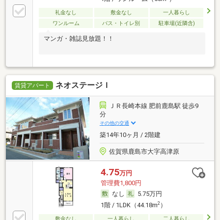
礼金なし
敷金なし
一人暮らし
ワンルーム
バス・トイレ別
駐車場(近隣含)
マンガ・雑誌見放題！！
ネオステージＩ
賃貸アパート
ＪＲ長崎本線 肥前鹿島駅 徒歩9
分
その他の交通
築14年10ヶ月 / 2階建
佐賀県鹿島市大字高津原
4.75
万円
管理費1,800円
なし
5.75万円
2
1階 / 1LDK（44.18m
）
敷金なし
一人暮らし
二人暮らし