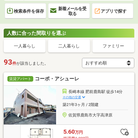
新着メールを受
検索条件を保存
アプリで探す
取る
人数に合った間取りを選ぶ
一人暮らし
二人暮らし
ファミリー
93
件
が該当しました。
コーポ・アシューレ
賃貸アパート
長崎本線 肥前鹿島駅 徒歩14分
その他の交通
築21年3ヶ月 / 2階建
佐賀県鹿島市大字高津原
5.60
万円