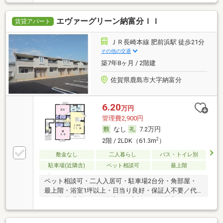
エヴァーグリーン納富分ＩＩ
賃貸アパート
ＪＲ長崎本線 肥前浜駅 徒歩21分
その他の交通
築7年8ヶ月 / 2階建
佐賀県鹿島市大字納富分
6.20
万円
管理費2,900円
なし
7.2万円
2
2階 / 2LDK（61.3m
）
敷金なし
二人暮らし
バス・トイレ別
駐車場(近隣含)
ペット相談可
最上階
ペット相談可・二人入居可・駐車場2台分・角部屋・
最上階・浴室1坪以上・日当り良好・保証人不要／代
行 ・初期費用カード決済可・家賃カード決済可