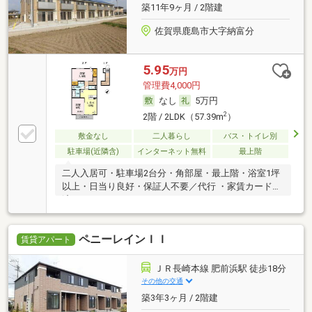
築11年9ヶ月 / 2階建
佐賀県鹿島市大字納富分
5.95
万円
管理費4,000円
なし
5万円
2
2階 / 2LDK（57.39m
）
敷金なし
二人暮らし
バス・トイレ別
駐車場(近隣含)
インターネット無料
最上階
二人入居可・駐車場2台分・角部屋・最上階・浴室1坪
以上・日当り良好・保証人不要／代行 ・家賃カード決
済可
ペニーレインＩＩ
賃貸アパート
ＪＲ長崎本線 肥前浜駅 徒歩18分
その他の交通
築3年3ヶ月 / 2階建