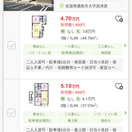
佐賀県鹿島市大字高津原
4.70
万円
管理費1,900円
なし
5.8万円
2
1階 / 1LDK（44.75m
）
敷金なし
一人暮らし
二人暮らし
バス・トイレ別
駐車場(近隣含)
角部屋
二人入居可・駐車場2台分・角部屋・日当り良好・保
証人不要／代行 ・初期費用カード決済可・家賃カード
決済可
5.10
万円
管理費1,900円
なし
6.1万円
2
2階 / 2LDK（57.57m
）
敷金なし
二人暮らし
バス・トイレ別
駐車場(近隣含)
最上階
南向き
二人入居可・駐車場2台分・最上階・日当り良好・保