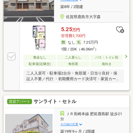
築8年 / 2階建
佐賀県鹿島市大字森
5.25
万円
管理費3,700円
なし
7.25万円
2
1階 / 2DK（46.06m
）
敷金なし
二人暮らし
バス・トイレ別
駐車場(近隣含)
角部屋
南向き
二人入居可・駐車場2台分・角部屋・日当り良好・保
証人不要／代行 ・初期費用カード決済可・家賃カード
決済可
サンライト・セトル
賃貸アパート
ＪＲ長崎本線 肥前鹿島駅 徒歩21
分
その他の交通
築19年9ヶ月 / 2階建