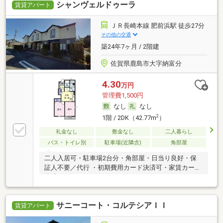
シャンヴェルドゥーラ
賃貸アパート
ＪＲ長崎本線 肥前浜駅 徒歩27分
その他の交通
築24年7ヶ月 / 2階建
佐賀県鹿島市大字納富分
4.30
万円
管理費1,500円
なし
なし
2
1階 / 2DK（42.77m
）
礼金なし
敷金なし
二人暮らし
バス・トイレ別
駐車場(近隣含)
角部屋
二人入居可・駐車場2台分・角部屋・日当り良好・保
証人不要／代行 ・初期費用カード決済可・家賃カード
決済可
サニーコート・コルテシアＩＩ
賃貸アパート