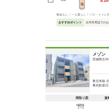
5.10
敷金なし
一人暮らし
バス・トイレ
おすすめポイント
古河市周辺でのお
メゾン
茨城県古河
東北本線 古
東武鉄道日光
間取り図
賃