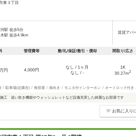
市東３丁目
河駅 徒歩5分
賃貸アパ
木駅 徒歩4.9km
料
管理費等
敷/礼/保証/敷引・償却
間取り/広さ
なし / 1ヶ月
1K
4,000円
万円
2
なし / -
30.27m
別
駐車場(近隣含)
角部屋
南向き
モニタ付インターホン
オートロック付き
ス施工 追い炊き機能やウォッシュレットなど設備充実した綺麗なお部屋です
お気に入り