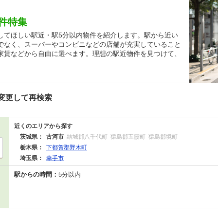
件特集
してほしい駅近・駅5分以内物件を紹介します。駅から近い
でなく、スーパーやコンビニなどの店舗が充実していること
家賃などから自由に選べます。理想の駅近物件を見つけて、
変更して再検索
近くのエリアから探す
茨城県：
古河市
結城郡八千代町
猿島郡五霞町
猿島郡境町
栃木県：
下都賀郡野木町
埼玉県：
幸手市
駅からの時間：
5分以内