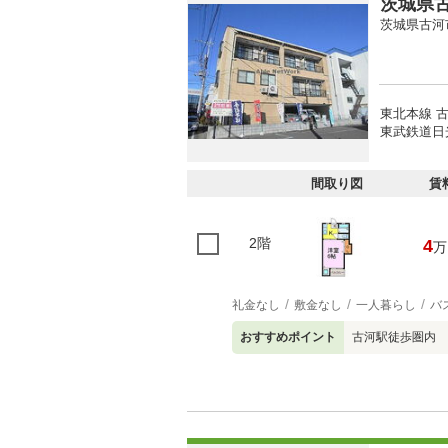
茨城県古
茨城県古河
東北本線 古
東武鉄道日光
間取り図
賃
2階
4
万
礼金なし
敷金なし
一人暮らし
バ
おすすめポイント
古河駅徒歩圏内