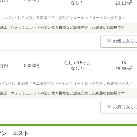
万円
2
なし / -
29.13m
し
バス・トイレ別
角部屋
モニタ付インターホン
オートロック付き
ス施工 ウォッシュレットや追い炊き機能など設備充実した綺麗なお部屋です
お気に入り
なし / 0.5ヶ月
1K
5,000円
万円
2
なし / -
28.58m
トイレ別
最上階
モニタ付インターホン
オートロック付き
収納スペース
ス施工 ウォッシュレットや追い炊き機能など設備充実した綺麗なお部屋です
お気に入り
オン エスト