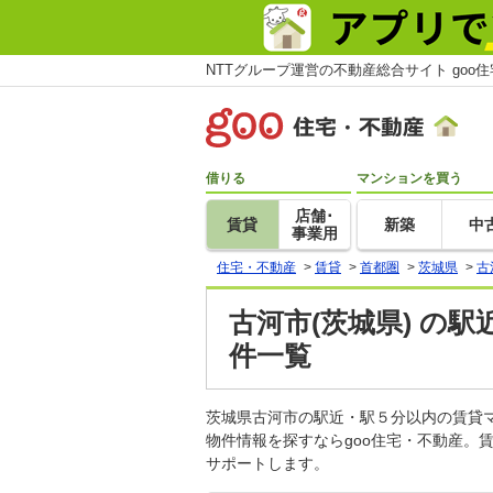
NTTグループ運営の不動産総合サイト goo
借りる
マンションを買う
店舗･
賃貸
新築
中
事業用
住宅・不動産
>
賃貸
>
首都圏
>
茨城県
>
古
古河市(茨城県) の
件一覧
茨城県古河市の駅近・駅５分以内の賃貸
物件情報を探すならgoo住宅・不動産。
サポートします。