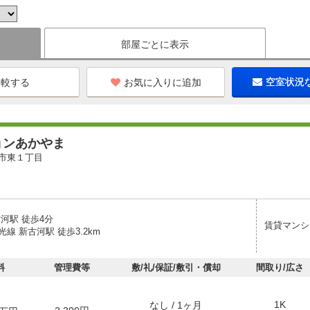
部屋ごとに表示
お気に入りに追加
空室状況
ョンあかやま
市東１丁目
河駅 徒歩4分
賃貸マンシ
線 新古河駅 徒歩3.2km
料
管理費等
敷/礼/保証/敷引・償却
間取り/広さ
1K
なし / 1ヶ月