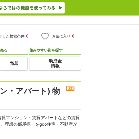
0
0
存した検索条件
お気に入り
売る
住みやすい街を探す
助成金
売却
情報
ン・アパート) 物
賃貸マンション・賃貸アパートなどの賃貸
。理想の部屋探しをgoo住宅・不動産が