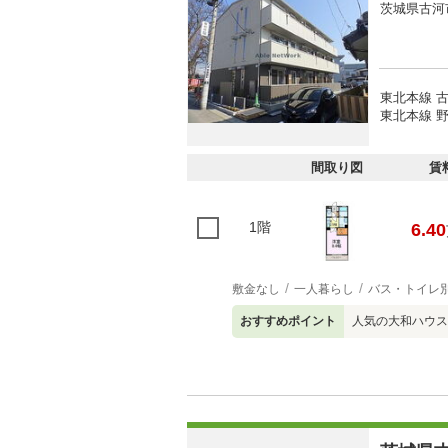
茨城県古河
東北本線 古
東北本線 野
間取り図
賃
1階
6.40
敷金なし
一人暮らし
バス・トイレ
おすすめポイント
人気の大和ハウ