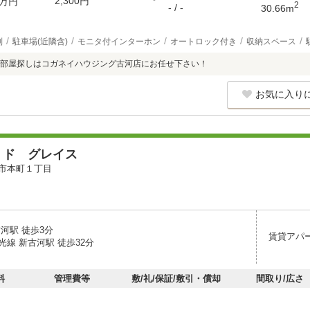
2,300円
万円
2
- / -
30.66m
別
駐車場(近隣含)
モニタ付インターホン
オートロック付き
収納スペース
部屋探しはコガネイハウジング古河店にお任せ下さい！
お気に入り
 ド グレイス
市本町１丁目
河駅 徒歩3分
賃貸アパ
線 新古河駅 徒歩32分
料
管理費等
敷/礼/保証/敷引・償却
間取り/広さ