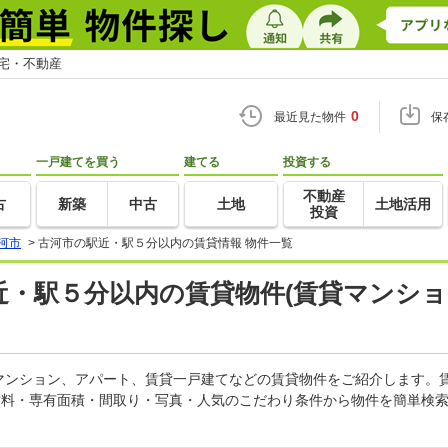
住宅・不動産
0
最近見た物件
保
一戸建てを買う
建てる
投資する
不動産
古
新築
中古
土地
土地活用
投資
河市
>
古河市の駅近・駅５分以内の賃貸情報 物件一覧
駅近・駅５分以内の賃貸物件(賃貸マンショ
マンション、アパート、賃貸一戸建てなどの賃貸物件をご紹介します。
賃料・専有面積・間取り・写真・人気のこだわり条件から物件を簡単検索