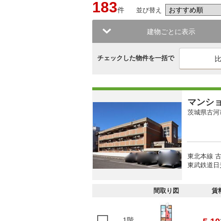
183
件
並び替え
建物ごとに表示
チェックした物件を一括で
マンシ
茨城県古河
東北本線 古
東武鉄道日光
間取り図
賃
1階