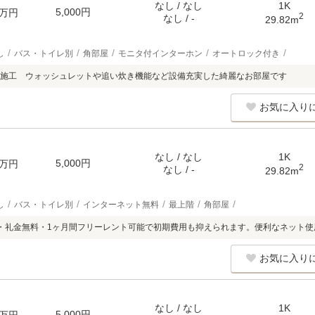
なし / なし
1K
5,000円
万円
2
なし / -
29.82m
し
バス・トイレ別
角部屋
モニタ付インターホン
オートロック付き
ス施工 ウォッシュレットや追い炊き機能など設備充実した綺麗なお部屋です
お気に入り
なし / なし
1K
5,000円
万円
2
なし / -
29.82m
し
バス・トイレ別
インターネット無料
最上階
角部屋
・礼金無料・1ヶ月間フリーレント可能で初期費用も抑えられます。便利なネット使
お気に入り
なし / なし
1K
5,000円