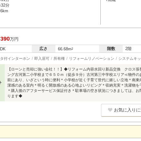
32分
6km
,390
万円
広さ
階数
2階
LDK
66.68m
2
タ付インターホン
即入居可
所有権
リフォームリノベーション
システムキッ
【ローンと売却に強い会社！！】◆リフォーム内容水回り新品交換 クロス張
ング古河第二小学校まで６５０ｍ（徒歩９分）古河第三中学校エリア≪物件の
前にあり、いざという時に便利＊小学校が近く子育て世代に嬉しい立地＊南東
ト
潔感のある室内＊明るく開放感のある心地よいリビング＊収納充実＊洗濯物を
＊購入後のアフターサービス保証付き＊駐車場の空き状況につきましては、お
ります◆
お気に入りに