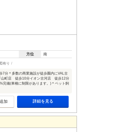
方位
南
図有り
歩7分＊多数の商業施設が徒歩圏内にVAL古
下山町店 徒歩10分イオン古河店 徒歩12分
%完備(車種に制限があります。)＊ペット飼
詳細を見る
追加