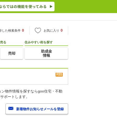
0
0
存した検索条件
お気に入り
売る
住みやすい街を探す
助成金
売却
情報
ン物件情報を探すならgoo住宅・不動
がサポートします。