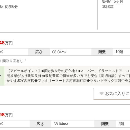
築46年6ヶ月
駅 徒歩6分
10階建
48
万円
広さ
階数
10階
DK
68.04m
2
間取り図有り
【アピールポイント】■駅徒歩６分の好立地！■ス－パー、ドラックストア、コ
ト
開放感があり眺望良好♪■収納豊富で荷物が多い方でも安心【周辺施設】すべて徒
かやまJOY古河店◆ファミリーマート古河東本町店◆ツルハドラッグ古河中央
お気に入りに
98
万円
広さ
階数
2階
DK
68.04m
2