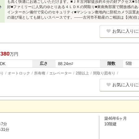
も高く快適にお過ごしいただけます。■ＪＲ古河駅徒歩約６分の好アクセス■
ト
好■ファミリーに人気のゆとりある４ＬＤＫの間取り■東南角部屋で開放感のあ
インターホン備付で安心のセキュリティ■マンション敷地内に防犯カメラ設置
の遊び場としても嬉しいスペースです。-------古河市不動産のご相談は【(有)
お気に入りに
,380
万円
広さ
階数
5階
LDK
88.24m
2
り
オートロック
所有権
エレベーター
2階以上
間取り図有り
お気に入りに
築46年6ヶ月
歩7分
10階建
31分