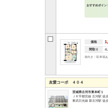
おすすめポイン
1
価格
間取り
4
南向き
駐車場あ
友愛コーポ ４０４
茨城県古河市東本町１
ＪＲ宇都宮線 古河駅 徒
東武日光線 新古河駅 徒歩