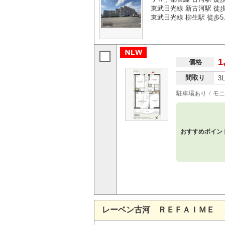
東武日光線 新古河駅 徒歩
東武日光線 柳生駅 徒歩5.
1
価格
間取り
3
駐車場あり
モニ
おすすめポイン
レーベン古河 ＲＥＦＡＩＭＥ