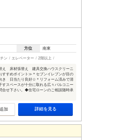
方位
南東
チン
エレベーター
2階以上
替え 床材張替え 建具交換ハウスクリーニ
おすすめポイント≫＊セブンイレブンが目の
向き 日当たり良好☆＊リフォーム済みで清
干すスペースが十分に取れる広々バルコニー
問合せ下さい。◆住宅ローンのご相談随時承
詳細を見る
追加