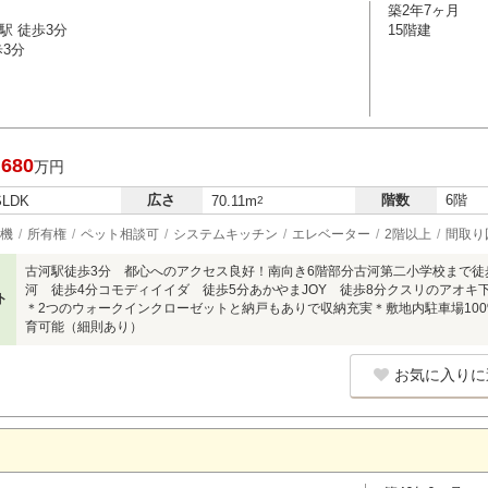
築2年7ヶ月
駅 徒歩3分
15階建
歩3分
,680
万円
広さ
階数
6階
SLDK
70.11m
2
機
所有権
ペット相談可
システムキッチン
エレベーター
2階以上
間取り
古河駅徒歩3分 都心へのアクセス良好！南向き6階部分古河第二小学校まで徒
河 徒歩4分コモディイイダ 徒歩5分あかやまJOY 徒歩8分クスリのアオキ
ト
＊2つのウォークインクローゼットと納戸もありで収納充実＊敷地内駐車場100
育可能（細則あり）
お気に入りに