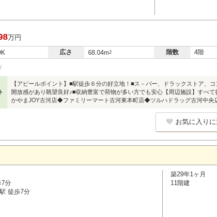
98
万円
広さ
階数
4階
DK
68.04m
2
【アピールポイント】■駅徒歩６分の好立地！■ス－パー、ドラックストア、コ
ト
開放感があり眺望良好♪■収納豊富で荷物が多い方でも安心【周辺施設】すべて徒
かやまJOY古河店◆ファミリーマート古河東本町店◆ツルハドラッグ古河中央
お気に入りに
築29年1ヶ月
歩7分
11階建
駅 徒歩7分