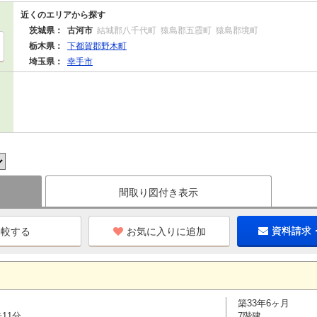
近くのエリアから探す
茨城県：
古河市
結城郡八千代町
猿島郡五霞町
猿島郡境町
栃木県：
下都賀郡野木町
埼玉県：
幸手市
間取り図付き表示
お気に入りに追加
資料請求
築33年6ヶ月
11分
7階建