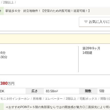
2階以上
ト
駅徒歩６分 好立地物件！【空室のため内覧可能！送迎可能！】
お気に入りに
築28年9ヶ月
歩6分
14階建
30分
,380
万円
広さ
階数
5階
LDK
83.58m
2
モニタ付インターホン
所有権
エレベーター
2階以上
宅配ボックス
間取り
≪おすすめPOINT≫５階の角部屋ならではの開放感が魅力◎二面採光により