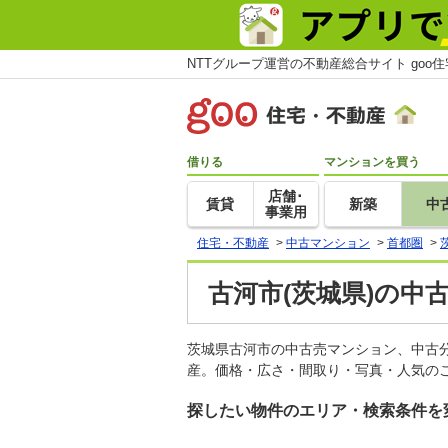
NTTグループ運営の不動産総合サイト goo
借りる
マンションを買う
店舗･
賃貸
新築
中
事業用
住宅・不動産
>
中古マンション
>
首都圏
>
古河市(茨城県)の中
茨城県古河市の中古売マンション、中古
産。価格・広さ・間取り・写真・人気のこ
探したい物件のエリア・検索条件を