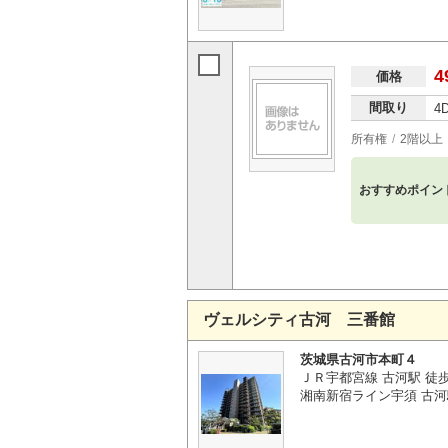
4
価格
間取り
4
所有権
2階以上
おすすめポイン
ヴェルシティ古河 三番館
茨城県古河市本町４
ＪＲ宇都宮線 古河駅 徒
湘南新宿ライン宇須 古河