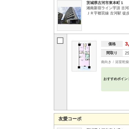
茨城県古河市東本町１
湘南新宿ライン宇須 古河
ＪＲ宇都宮線 古河駅 徒
3
価格
間取り
2
南向き
浴室乾燥
おすすめポイン
友愛コーポ