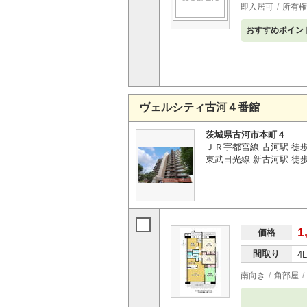
即入居可
所有権
おすすめポイン
ヴェルシティ古河４番館
茨城県古河市本町４
ＪＲ宇都宮線 古河駅 徒
東武日光線 新古河駅 徒歩
1
価格
間取り
4
南向き
角部屋