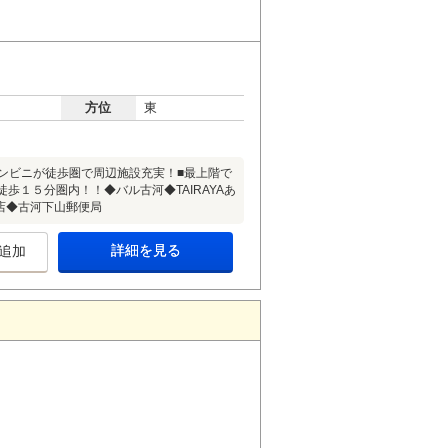
方位
東
ンビニが徒歩圏で周辺施設充実！■最上階で
歩１５分圏内！！◆バル古河◆TAIRAYAあ
店◆古河下山郵便局
詳細を見る
追加