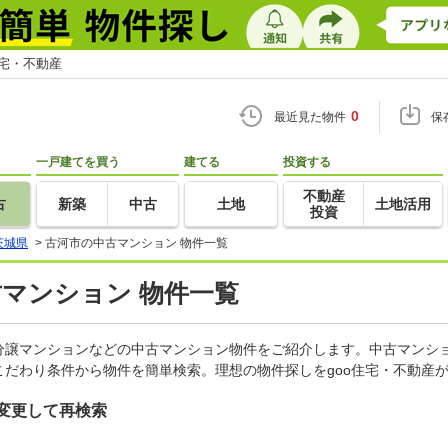
住宅・不動産
0
最近見た物件
保
一戸建てを買う
建てる
投資する
不動産
古
新築
中古
土地
土地活用
投資
茨城県
>
古河市の中古マンション 物件一覧
古マンション 物件一覧
分譲マンションなどの中古マンション物件をご紹介します。中古マンショ
だわり条件から物件を簡単検索。理想の物件探しをgoo住宅・不動産
変更して再検索