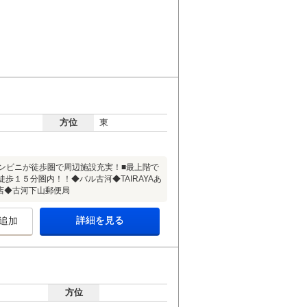
方位
東
ンビニが徒歩圏で周辺施設充実！■最上階で
歩１５分圏内！！◆バル古河◆TAIRAYAあ
店◆古河下山郵便局
詳細を見る
追加
方位