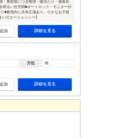
５階・角部屋につき眺望・陽当たり・通風良
る明るい住空間■オートロック・モニター付
あり■敷地内に共有広場あり。小さなお子様
住まいのエージェンシー】
詳細を見る
追加
方位
南
詳細を見る
追加