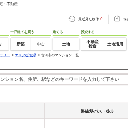
住宅・不動産
0
最近見た物件
保
一戸建てを買う
建てる
投資する
不動産
古
新築
中古
土地
土地活用
投資
ラリー
>
エリア/茨城県
>
古河市のマンション一覧
路線⁄駅⁄バス・徒歩