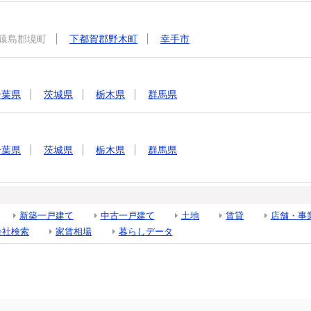
猿島郡境町
下都賀郡野木町
幸手市
千葉県
茨城県
栃木県
群馬県
千葉県
茨城県
栃木県
群馬県
新築一戸建て
中古一戸建て
土地
賃貸
店舗・事
会社検索
家賃相場
暮らしデータ