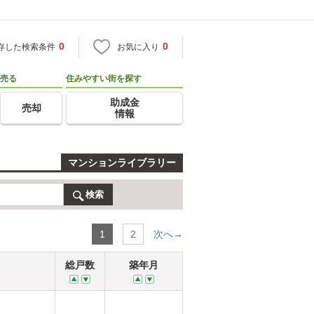
0
0
存した検索条件
お気に入り
売る
住みやすい街を探す
助成金
売却
情報
マンションライブラリー
検索
次へ→
1
2
総戸数
築年月