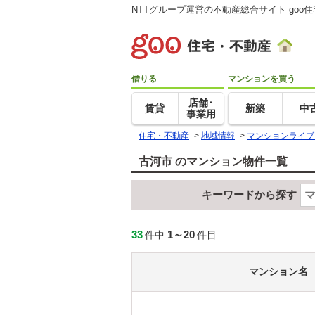
NTTグループ運営の不動産総合サイト goo
借りる
マンションを買う
店舗･
賃貸
新築
中
事業用
住宅・不動産
>
地域情報
>
マンションライブ
古河市 のマンション物件一覧
キーワードから探す
33
1～20
件中
件目
マンション名