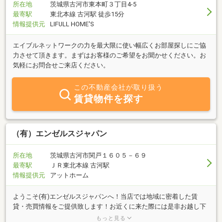
所在地
茨城県古河市東本町３丁目4-5
最寄駅
東北本線 古河駅 徒歩15分
情報提供元
LIFULL HOME'S
エイブルネットワークの力を最大限に使い幅広くお部屋探しにご協
力させて頂きます。まずはお客様のご希望をお聞かせください。お
気軽にお問合せご来店ください。
この不動産会社が取り扱う
賃貸物件を探す
（有）エンゼルスジャパン
所在地
茨城県古河市関戸１６０５－６９
最寄駅
ＪＲ東北本線 古河駅
情報提供元
アットホーム
ようこそ(有)エンゼルスジャパンへ！当店では地域に密着した賃
貸・売買情報をご提供致します！お近くに来た際には是非お越し下
さい。スタッフ一同心よりお待ちしております。不動産の売却・管
もっと見る