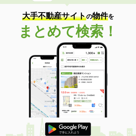
大手不動産サイト
物件
の
を
まとめて検索！