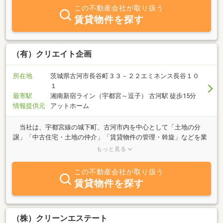
この不動産会社が取り扱う
賃貸物件を探す
（有）クリエイト企画
所在地
茨城県古河市長谷町３３－２２エミネンス長谷１０
１
最寄駅
湘南新宿ライン（宇都宮～逗子） 古河駅 徒歩15分
情報提供元
アットホーム
当社は、宇都宮線の城下町、古河市内を中心として「土地の分
譲」「中古住宅・土地の仲介」「賃貸物件の管理・斡旋」などを業
務内容とする会社です。特に駅西口と当社のある長谷町は、当社の
もっと見る
得意とする地域です。クリエイト（・・・創造する、産み出す）企
画、お客様の立場になり、不動産情報の提供を心掛けております。
この不動産会社が取り扱う
ぜひ古河へお越しの際は当社へご相談下さい。
賃貸物件を探す
（株）クリーンエステート