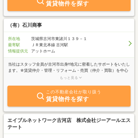
賃貸物件を探す
（有）石川商事
所在地
茨城県古河市東諸川１３９－１
最寄駅
ＪＲ東北本線 古河駅
情報提供元
アットホーム
当社はスタッフ全員が古河市出身!!地元に密着したサポートをいたし
ます。☆賃貸仲介・管理・リフォーム・売買（仲介・買取）を中心
に当社物件に加え、貸主様への交渉を行ないますので色々とご相談
もっと見る
下さい！賃貸物件・売却物件、随時募集中です。☆リフォームや増
改築をはじめ、外構・エクステリアの相談、承ります。お客様のニ
この不動産会社が取り扱う
ーズにあった住まい探しや売買をスタッフ全員が、一生懸命お手伝
賃貸物件を探す
いさせていただきます。「売りたい」「買いたい」「借りたい」
「貸したい」等、不動産に関する質問は何でもお気軽にご相談くだ
さい。スタッフ一同、お客様のご来店を心よりお待ちしておりま
す。
エイブルネットワーク古河店 株式会社ジーアールエス
テート