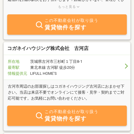
ない、農地が売れない、使っていない土地を売りたい、借り手を探
もっと見る
している、農地を宅地に変更して住宅を建てたい、税金が高いので
有効活用を相談したい、勝手に駐車場などに使われてしまってい
この不動産会社が取り扱う
る、などなどの農地や空き地のお悩み！誰かに貸して有効利用した
賃貸物件を探す
い、アパート経営したい、場所が遠くて管理が大変、家賃回収を任
せたい、などなどの賃貸管理のお悩み！高齢化で手入れができなく
なってしまって困ってしまったなどの山林のお悩み！などなど、専
門の資格と知識と経験がある弊社にお任せください。下記プロがお
コガネイハウジング株式会社 古河店
困りごとの手助け致します。宅地建物取引士・空き家管理士・耐震
診断士・建築士・応急危険度判定士・定期借地権プランナー・住宅
所在地
茨城県古河市三杉町１丁目8-1
省エネルギー設計者・福祉住環境コーディネーター
最寄駅
東北本線 古河駅 徒歩20分
情報提供元
LIFULL HOME'S
古河市周辺のお部屋探しはコガネイハウジング古河店におまかせ下
さい。当店は来店不要でオンラインにて接客・見学・契約までご対
応可能です。お気軽にお問い合わせください。
この不動産会社が取り扱う
賃貸物件を探す