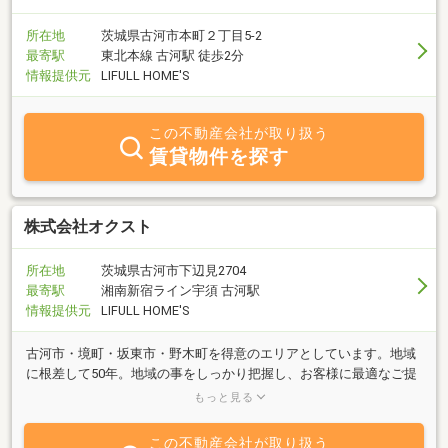
所在地
茨城県古河市本町２丁目5-2
最寄駅
東北本線 古河駅 徒歩2分
情報提供元
LIFULL HOME'S
この不動産会社が取り扱う
賃貸物件を探す
株式会社オクスト
所在地
茨城県古河市下辺見2704
最寄駅
湘南新宿ライン宇須 古河駅
情報提供元
LIFULL HOME'S
古河市・境町・坂東市・野木町を得意のエリアとしています。地域
に根差して50年。地域の事をしっかり把握し、お客様に最適なご提
案をさせていただきます。売却・購入・住み替えなどのご相談は是
もっと見る
非オクストへ！
この不動産会社が取り扱う