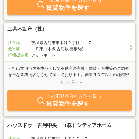
この不動産会社が取り扱う
賃貸物件を探す
三共不動産（株）
所在地
茨城県古河市東本町２丁目１－７
最寄駅
ＪＲ東北本線 古河駅 徒歩6分
情報提供元
アットホーム
当社は古河市内を中心として不動産の売買・賃貸・管理等のご紹介
を主な業務内容とさせて頂いております。創業５０年以上の地域密
着会社です。不動産に関する事は何でもお気軽にお問い合わせ頂け
もっと見る
ればスピーディーな対応を心がけております。女性、英語対応可能
スタッフも在中していますのでお気軽にご相談ください。
この不動産会社が取り扱う
賃貸物件を探す
ハウスドゥ 古河中央 （株）シティアホーム
所在地
茨城県古河市関戸１７３７－７