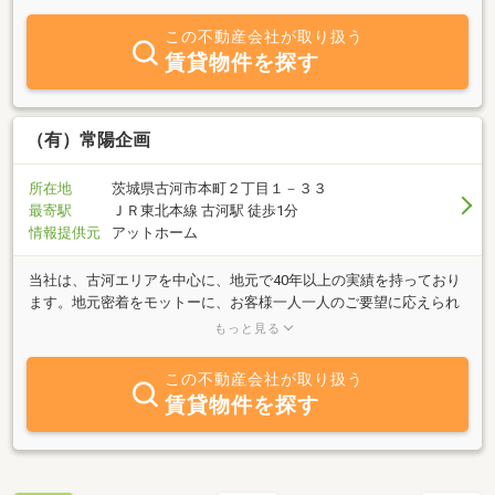
す！
この不動産会社が取り扱う
賃貸物件を探す
（有）常陽企画
所在地
茨城県古河市本町２丁目１－３３
最寄駅
ＪＲ東北本線 古河駅 徒歩1分
情報提供元
アットホーム
当社は、古河エリアを中心に、地元で40年以上の実績を持っており
ます。地元密着をモットーに、お客様一人一人のご要望に応えられ
るように営業を行なっており、売買・賃貸物件を数多く扱っており
もっと見る
ます。古河駅より徒歩1分なので、お住まいをお探しの方、空き
地、空き家の管理や売却、相続のご相談の方はお気軽にご来店下さ
この不動産会社が取り扱う
い。
賃貸物件を探す