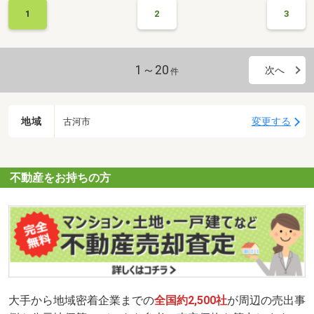
1
2
3
1～20
次へ
件
地域
変更する
古河市
不動産をお持ちの方
大手から地域密着企業までの
全国約2,500社
が周辺の売出事