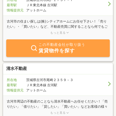
最寄駅
ＪＲ東北本線 古河駅
情報提供元
アットホーム
古河市の住まい探しは(株)シティアホームにお任せ下さい！「売り
たい」・「買いたい」など、不動産売買に関することなら何でもご
相談ください。専門スタッフがお客様のご要望に沿った住まいのご
もっと見る
提案をさせていただきます。まずはお気軽にお問合せください。
この不動産会社が取り扱う
賃貸物件を探す
清水不動産
所在地
茨城県古河市尾崎２３５９－３
最寄駅
ＪＲ東北本線 古河駅
情報提供元
アットホーム
古河市周辺の不動産のことなら清水不動産へお任せください！「売
りたい」「借りたい」「貸したい」「買いたい」などお客様の様々
な要望に寄り添った紹介を地域密着の清水不動産がご提案を致しま
もっと見る