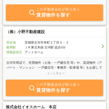
理等もお気軽にご相談下さい。当店の場所は古河駅東口をまっす
ぐ。夢庵さんの２軒となりです！
この不動産会社が取り扱う
賃貸物件を探す
（株）小野不動産建設
所在地
茨城県古河市本町２丁目５－２
最寄駅
ＪＲ東北本線 古河駅 徒歩3分
情報提供元
アットホーム
古河市周辺で、売買物件（土地・一戸建住宅 等）や、賃貸物件（ア
パート・マンション・一戸建住宅・事務所・駐車場 等）をお探しで
したら、小野不動産建設へご相談ください。 地元に密着した弊社な
もっと見る
らではのお薦めの物件をご案内致します。生き方の数だけ理想の住
まいがあることを前提に、小野不動産建設は、ナチュラル＆ハッピ
この不動産会社が取り扱う
ーライフを提唱していきます。
賃貸物件を探す
株式会社イオスホーム 本店