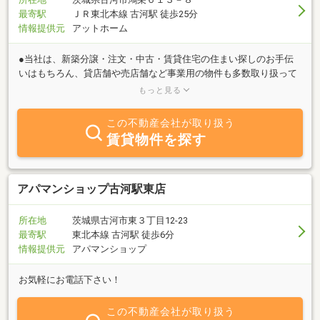
最寄駅
ＪＲ東北本線 古河駅 徒歩25分
情報提供元
アットホーム
●当社は、新築分譲・注文・中古・賃貸住宅の住まい探しのお手伝
いはもちろん、貸店舗や売店舗など事業用の物件も多数取り扱って
おります。●注文住宅、分譲住宅ともに、発泡断熱吹き付けが標準
もっと見る
の省エネ住宅です。●分譲地も多数取り扱っておりますので、ご希
望の学区等でお探しのかたはぜひお問合わせ下さい。●店頭でのみ
この不動産会社が取り扱う
ご紹介している土地情報もございますのでお気軽にお問い合わせ下
賃貸物件を探す
さい。
アパマンショップ古河駅東店
所在地
茨城県古河市東３丁目12-23
最寄駅
東北本線 古河駅 徒歩6分
情報提供元
アパマンショップ
お気軽にお電話下さい！
この不動産会社が取り扱う