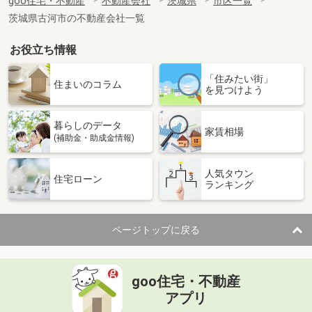
goo住宅・不動産
不動産会社
茨城県
市区一覧
茨城県古河市の不動産会社一覧
お役立ち情報
「住みたい街」
住まいのコラム
を見つけよう
暮らしのデータ
家賃相場
(補助金・助成金情報)
人気タウン
住宅ローン
ランキング
ページトップに戻る
goo住宅・不動産
アプリ