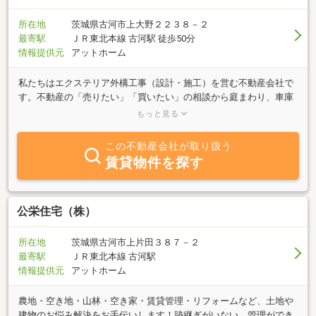
所在地
茨城県古河市上大野２２３８－２
最寄駅
ＪＲ東北本線 古河駅 徒歩50分
情報提供元
アットホーム
私たちはエクステリア外構工事（設計・施工）を営む不動産会社で
す。不動産の「売りたい」「買いたい」の相談から庭まわり、車庫
まわりまで、より多くのご要望にお役に立てるよう宅地建物取引
もっと見る
士、２級エクステリアプランナー、ブロック塀診断士、ファイナン
シャルプランナーの有資格者がお客様の立場になって迅速かつ丁寧
この不動産会社が取り扱う
に対応させて頂きます。また提携ローンや銀行融資相談もうけたま
賃貸物件を探す
わりますので不動産購入が初めての方や外構工事のみご計画の方も
どうぞお気軽にご相談して下さい。
公栄住宅（株）
所在地
茨城県古河市上片田３８７－２
最寄駅
ＪＲ東北本線 古河駅
情報提供元
アットホーム
農地・空き地・山林・空き家・賃貸管理・リフォームなど、土地や
建物のお悩み解決をお手伝いします！跡継ぎがいない、管理ができ