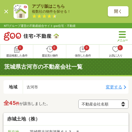
アプリ版はこちら
開く
複数社の物件を探せる！
NTTグループ運営の不動産総合サイト goo住宅・不動産
0
0
0
0
最近検索した条件
最近見た物件
保存した条件
お気に入り
茨城県古河市の不動産会社一覧
地域
変更する
古河市
全45
件
が該当しました。
赤城土地（株）
所在地
茨城県古河市鴻巣６１３－８