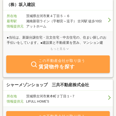
（株）坂入建設
所在地
茨城県古河市東４丁目５－６
最寄駅
湘南新宿ライン（宇都宮～逗子） 古河駅 徒歩10分
情報提供元
アットホーム
●当社は、新築分譲住宅・注文住宅・中古住宅の、住まい探しのお
手伝いをしています。●建設業と不動産業を営み、マンション建
築・注文建築で40以上の実績があります。●長く住まいづくりを続
もっと見る
けてきた会社だからこそ、大切な住まい探しを応援できます。●建
築やファイナンスに詳しいスタッフに、お客様のご希望を遠慮なく
この不動産会社が取り扱う
ご相談下さい。
賃貸物件を探す
シャーメゾンショップ 三共不動産株式会社
所在地
茨城県古河市東本町２丁目１−７
情報提供元
LIFULL HOME'S